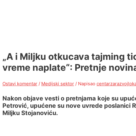
„A i Miljku otkucava tajming t
vreme naplate“: Pretnje novin
Ostavi komentar
/
Medijski sektor
/ Napisao
centarzarazvojlok
Nakon objave vesti o pretnjama koje su upuće
Petrović, upućene su nove uvrede poslanici Ra
Miljku Stojanoviću.