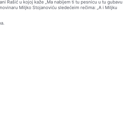
ni Rašić u kojoj kaže „Ma nabijem ti tu pesnicu u tu gubavu
 novinaru Miljko Stojanoviću sledećeim rečima: „A i Miljku
ma.