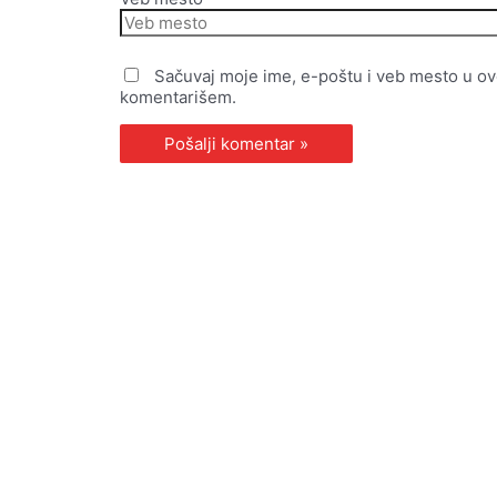
Sačuvaj moje ime, e-poštu i veb mesto u o
komentarišem.