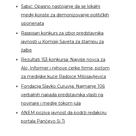
Šabić: Opasno nastojanje da se lokalni
mediji koriste za demonizovanje političkih
oponenata
Raspisan konkurs za izbor predstavnika
javnosti u Komisiji Saveta za štampu za
žalbe
Rezultati 153 konkursa: Najviše novca za
Alo, Informer i njihove ćerke firme, potom
za medijske kuće Radoice Milosavljevića
Fondacija Slavko Ćuruvija: Najmanje 106
verbalnih napada predstavnika vlasti na
novinare i medije tokom jula
ANEM poziva javnost da podrži redakciju
portala Pančevo Si Ti