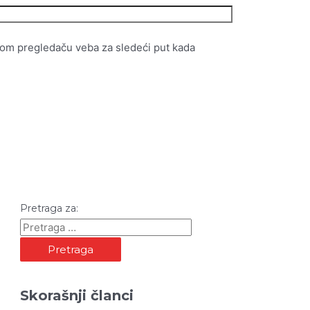
vom pregledaču veba za sledeći put kada
Pretraga za:
Skorašnji članci