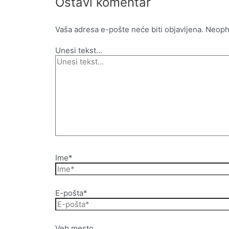
Ostavi komentar
Vaša adresa e-pošte neće biti objavljena.
Neoph
Unesi tekst...
Ime*
E-pošta*
Veb mesto