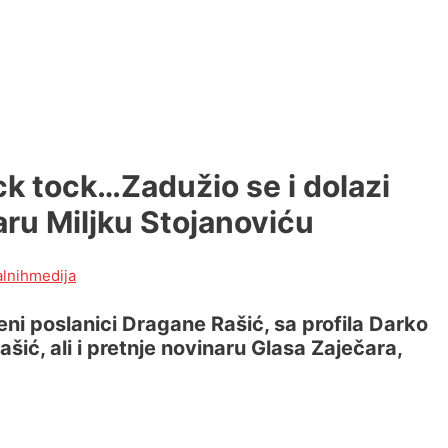
ick tock…Zadužio se i dolazi
aru Miljku Stojanoviću
alnihmedija
ni poslanici Dragane Rašić, sa profila Darko
šić, ali i pretnje novinaru Glasa Zaječara,