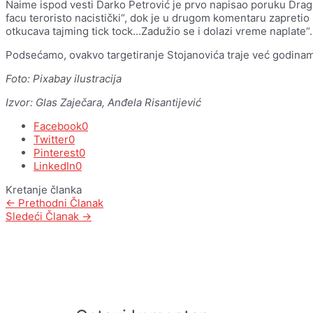
Naime ispod vesti Darko Petrović je prvo napisao poruku Draga
facu teroristo nacistički“, dok je u drugom komentaru zapretio
otkucava tajming tick tock…Zadužio se i dolazi vreme naplate“.
Podsećamo, ovakvo targetiranje Stojanovića traje već godina
Foto: Pixabay ilustracija
Izvor: Glas Zaječara, Anđela Risantijević
Facebook
0
Twitter
0
Pinterest
0
LinkedIn
0
Kretanje članka
←
Prethodni Članak
Sledeći Članak
→