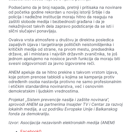
Podsećamo da je broj napada, pretnji i pritisaka na novinare
od početka godine rekordan u novijoj istoriji Srbije i da
policija i nadležne institucije moraju hitno da reaguju na
zaštiti slobode medija i bezbednosti građana i da je
nekažnjivost takvih dela zapravo podsticanje da se isti i
slični slučajevi ponavljaju.
Ovakva vrsta atmosfere u društvu je direktna posledica
zapaljivih izjava i targetiranje političkih neistomišljenika i
kritičkih medija od strane, na prvom mestu, predsednika
države, ali i ministara i najviših državnih zvaničnika, te još
jednom apelujemo na nosioce javnih funkcija da moraju biti
svesni odgovornosti za javno izgovorene reči.
ANEM apeluje da se hitno prekine s takvom vrstom izjava,
koje potom prenose tabloidi u kojima se kampanja protiv
određenih osoba nastavlja protivno ne samo profesionalnim
i etičkim standardima novinarstva, već i osnovnim
demokratskim i ljudskim vrednostima.
Projekat „Sistem prevencije nasilja i zaštite novinara“,
sprovodi ANEM sa partnerima Insajder TV i Centar za razvoj
lokalnih medija, a uz podršku Evropske Unije i Balkanskog
fonda za demokratiju.
Izvor: Asocijacija nezavisnih elektronskih medija (ANEM)
Facebook
0