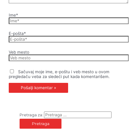
Ime*
E-pošta*
Veb mesto
Sačuvaj moje ime, e-poštu i veb mesto u ovom
pregledaču veba za sledeći put kada komentarišem.
Pretraga za: