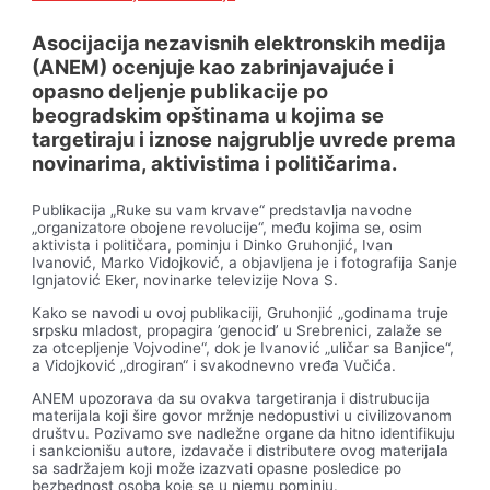
Asocijacija nezavisnih elektronskih medija
(ANEM) ocenjuje kao zabrinjavajuće i
opasno deljenje publikacije po
beogradskim opštinama u kojima se
targetiraju i iznose najgrublje uvrede prema
novinarima, aktivistima i političarima.
Publikacija „Ruke su vam krvave“ predstavlja navodne
„organizatore obojene revolucije“, među kojima se, osim
aktivista i političara, pominju i Dinko Gruhonjić, Ivan
Ivanović, Marko Vidojković, a objavljena je i fotografija Sanje
Ignjatović Eker, novinarke televizije Nova S.
Kako se navodi u ovoj publikaciji, Gruhonjić „godinama truje
srpsku mladost, propagira ’genocid’ u Srebrenici, zalaže se
za otcepljenje Vojvodine“, dok je Ivanović „uličar sa Banjice“,
a Vidojković „drogiran“ i svakodnevno vređa Vučića.
ANEM upozorava da su ovakva targetiranja i distrubucija
materijala koji šire govor mržnje nedopustivi u civilizovanom
društvu. Pozivamo sve nadležne organe da hitno identifikuju
i sankcionišu autore, izdavače i distributere ovog materijala
sa sadržajem koji može izazvati opasne posledice po
bezbednost osoba koje se u njemu pominju.