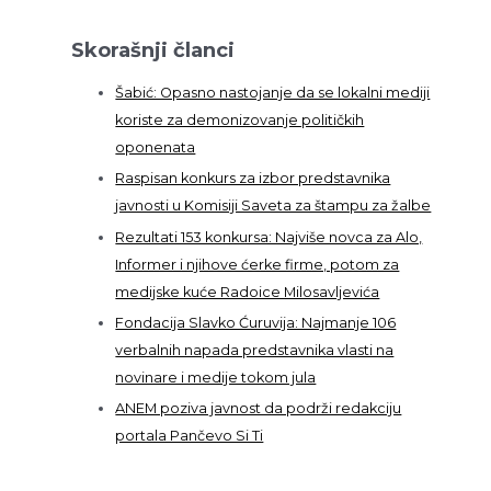
Skorašnji članci
Šabić: Opasno nastojanje da se lokalni mediji
koriste za demonizovanje političkih
oponenata
Raspisan konkurs za izbor predstavnika
javnosti u Komisiji Saveta za štampu za žalbe
Rezultati 153 konkursa: Najviše novca za Alo,
Informer i njihove ćerke firme, potom za
medijske kuće Radoice Milosavljevića
Fondacija Slavko Ćuruvija: Najmanje 106
verbalnih napada predstavnika vlasti na
novinare i medije tokom jula
ANEM poziva javnost da podrži redakciju
portala Pančevo Si Ti