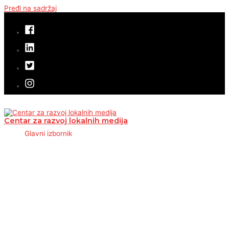
Pređi na sadržaj
Centar za razvoj lokalnih medija
Glavni izbornik