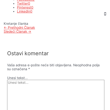
Twitter
0
Pinterest
0
LinkedIn
0
Kretanje članka
←
Prethodni Članak
Sledeći Članak
→
Ostavi komentar
Vaša adresa e-pošte neće biti objavljena.
Neophodna polja
su označena
*
Unesi tekst...