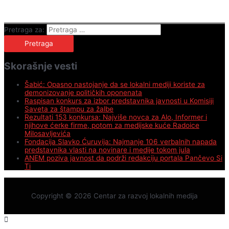
Pretraga za:
Skorašnje vesti
Šabić: Opasno nastojanje da se lokalni mediji koriste za
demonizovanje političkih oponenata
Raspisan konkurs za izbor predstavnika javnosti u Komisiji
Saveta za štampu za žalbe
Rezultati 153 konkursa: Najviše novca za Alo, Informer i
njihove ćerke firme, potom za medijske kuće Radoice
Milosavljevića
Fondacija Slavko Ćuruvija: Najmanje 106 verbalnih napada
predstavnika vlasti na novinare i medije tokom jula
ANEM poziva javnost da podrži redakciju portala Pančevo Si
Ti
Copyright © 2026
Centar za razvoj lokalnih medija