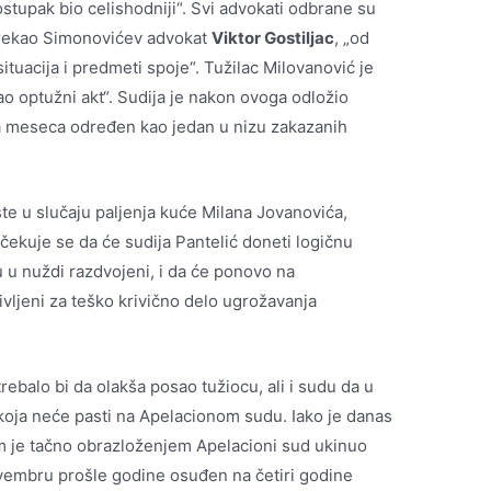
stupak bio celishodniji“. Svi advokati odbrane su
e rekao Simonovićev advokat
Viktor Gostiljac
, „od
ituacija i predmeti spoje“. Tužilac Milovanović je
ao optužni akt“. Sudija je nakon ovoga odložio
dva meseca određen kao jedan u nizu zakazanih
te u slučaju paljenja kuće Milana Jovanovića,
čekuje se da će sudija Pantelić doneti logičnu
u u nuždi razdvojeni, i da će ponovo na
ivljeni za teško krivično delo ugrožavanja
rebalo bi da olakša posao tužiocu, ali i sudu da u
oja neće pasti na Apelacionom sudu. Iako je danas
m je tačno obrazloženjem Apelacioni sud ukinuo
ovembru prošle godine osuđen na četiri godine