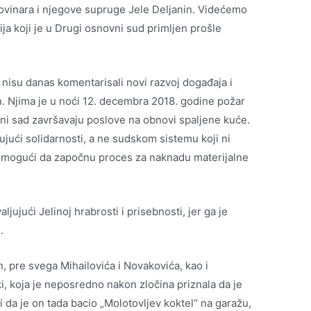
novinara i njegove supruge Jele Deljanin. Videćemo
ija koji je u Drugi osnovni sud primljen prošle
 nisu danas komentarisali novi razvoj događaja i
. Njima je u noći 12. decembra 2018. godine požar
 oni sad završavaju poslove na obnovi spaljene kuće.
ujući solidarnosti, a ne sudskom sistemu koji ni
m omogući da započnu proces za naknadu materijalne
ljujući Jelinoj hrabrosti i prisebnosti, jer ga je
.
h, pre svega Mihailovića i Novakovića, kao i
i, koja je neposredno nakon zločina priznala da je
 da je on tada bacio „Molotovljev koktel“ na garažu,