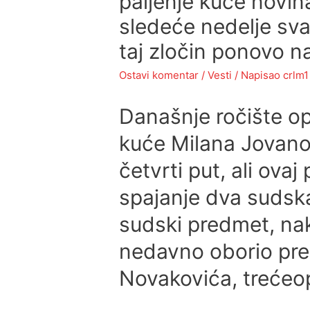
paljenje kuće novin
sledeće nedelje sva
taj zločin ponovo na
Ostavi komentar
/
Vesti
/ Napisao
crlm1
Današnje ročište op
kuće Milana Jovano
četvrti put, ali ova
spajanje dva sudsk
sudski predmet, nak
nedavno oborio pre
Novakovića, trećeop