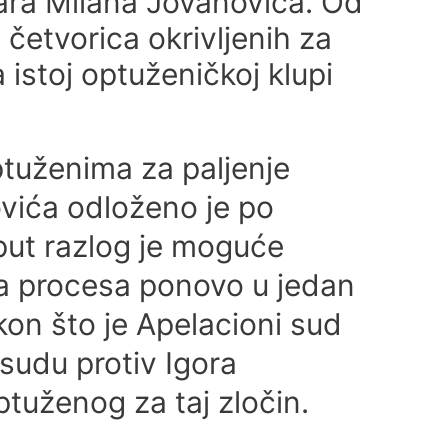
ara Milana Jovanovića. Od
 četvorica okrivljenih za
 istoj optuženičkoj klupi
tuženima za paljenje
vića odloženo je po
j put razlog je moguće
a procesa ponovo u jedan
on što je Apelacioni sud
sudu protiv Igora
tuženog za taj zločin.