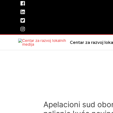
Pređi
na
sadržaj
Centar za razvoj loka
Apelacioni sud obor