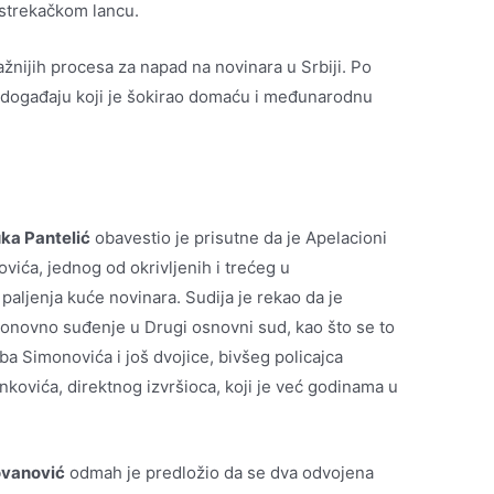
strekačkom lancu.
žnijih procesa za napad na novinara u Srbiji. Po
o događaju koji je šokirao domaću i međunarodnu
ka Pantelić
obavestio je prisutne da je Apelacioni
vića, jednog od okrivljenih i trećeg u
aljenja kuće novinara. Sudija je rekao da je
onovno suđenje u Drugi osnovni sud, kao što se to
a Simonovića i još dvojice, bivšeg policajca
nkovića, direktnog izvršioca, koji je već godinama u
ovanović
odmah je predložio da se dva odvojena