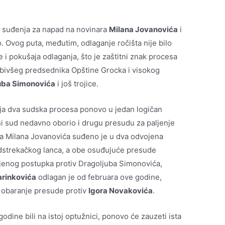
g suđenja za napad na novinara
Milana Jovanovića
i
. Ovog puta, međutim, odlaganje ročišta nije bilo
e i pokušaja odlaganja, što je zaštitni znak procesa
v bivšeg predsednika Opštine Grocka i visokog
uba Simonovića
i još trojice.
ja dva sudska procesa ponovo u jedan logičan
i sud nedavno oborio i drugu presudu za paljenje
na Milana Jovanovića suđeno je u dva odvojena
dstrekačkog lanca, a obe osuđujuće presude
ljenog postupka protiv Dragoljuba Simonovića,
rinkovića
odlagan je od februara ove godine,
 obaranje presude protiv
Igora Novakovića
.
godine bili na istoj optužnici, ponovo će zauzeti ista