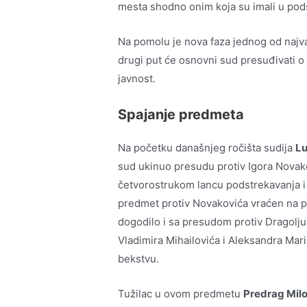
mesta shodno onim koja su imali u pod
Na pomolu je nova faza jednog od najva
drugi put će osnovni sud presuđivati 
javnost.
Spajanje predmeta
Na početku današnjeg ročišta sudija
Lu
sud ukinuo presudu protiv Igora Novako
četvorostrukom lancu podstrekavanja i p
predmet protiv Novakovića vraćen na p
dogodilo i sa presudom protiv Dragoljub
Vladimira Mihailovića i Aleksandra Mari
bekstvu.
Tužilac u ovom predmetu
Predrag Mil