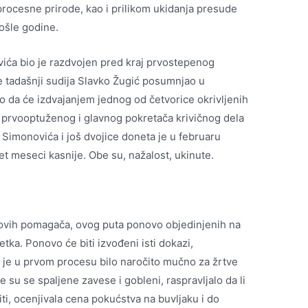
 procesne prirode, kao i prilikom ukidanja presude
ošle godine.
ića bio je razdvojen pred kraj prvostepenog
e tadašnji sudija Slavko Žugić posumnjao u
o da će izdvajanjem jednog od četvorice okrivljenih
 prvooptuženog i glavnog pokretača krivičnog dela
Simonovića i još dvojice doneta je u februaru
t meseci kasnije. Obe su, nažalost, ukinute.
ovih pomagača, ovog puta ponovo objedinjenih na
etka. Ponovo će biti izvođeni isti dokazi,
 je u prvom procesu bilo naročito mučno za žrtve
le su se spaljene zavese i gobleni, raspravljalo da li
iti, ocenjivala cena pokućstva na buvljaku i do