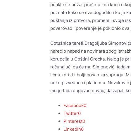
odakle se požar proširio i na kuću u kojo
poznato kako se sve dogodilo i ko je k
puštanja iz pritvora, promenili svoje isk
poverovao i poverenje je poklonio dva
Optužnica tereti Dragoljuba Simonovića
naredio napad na novinara zbog istraživ
korupcija u Opštini Grocka. Nalog je pri
računajući da će mu Simonović, tada m
ličnu korist i bolji posao za suprugu. 
nekog izvršioca i platio mu. Novaković
mu je tada dugovao novac, da zapali ko
Facebook
0
Twitter
0
Pinterest
0
LinkedIn
0