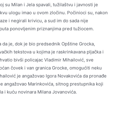
j su Milan i Jela spavali, tužilaštvu i javnosti je
akvu ulogu imao u ovom zločinu. Počinioci su, nakon
aze i negirali krivicu, a sud im do sada nije
 puta ponovljenim priznanjima pred tužiocem.
 da je, dok je bio predsednik Opštine Grocka,
ačkih tekstova u kojima je raskrinkavana pljačka i
hvatio bivši policajac Vladimir Mihailović, sve
oćan čovek i van granica Grocke, omogućiti neku
Mihailović je angažovao Igora Novakovića da pronađe
 je angažovao Marinkovića, sitnog prestupnika koji
la i kuću novinara Milana Jovanovića.