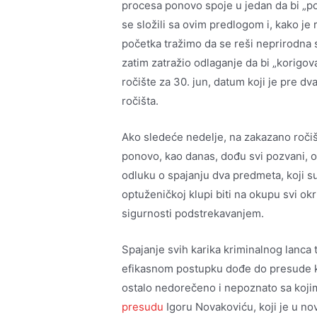
procesa ponovo spoje u jedan da bi „po
se složili sa ovim predlogom i, kako j
početka tražimo da se reši neprirodna s
zatim zatražio odlaganje da bi „korigov
ročište za 30. jun, datum koji je pre 
ročišta.
Ako sledeće nedelje, na zakazano ročiš
ponovo, kao danas, dođu svi pozvani, o
odluku o spajanju dva predmeta, koji s
optuženičkoj klupi biti na okupu svi okr
sigurnosti podstrekavanjem.
Spajanje svih karika kriminalnog lanca t
efikasnom postupku dođe do presude k
ostalo nedorečeno i nepoznato sa koji
presudu
Igoru Novakoviću, koji je u n