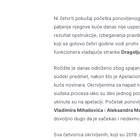
Ni četvrti pokušaj početka ponovljeno
paljenje njegove kuće danas nije uspeo
rezultat opstrukcije, izbegavanja pravd
koji se gotovo četiri godine vodi proti
funkcionera vladajuće stranke
Dragolj
Ročište je danas odloženo zbog spajan
sudski predmet, nakon što je Apelacion
kuće novinara. Okrivljenima za napad 
sudska procesa iako su deo jednog po
ukinute su na apelaciji. Početak ponov
Vladimira Mihailovića
i
Aleksandra Ma
dovoljno dugo da je sačekao i nedavno
Sva četvorica okrivljenih, koji su 2019. 