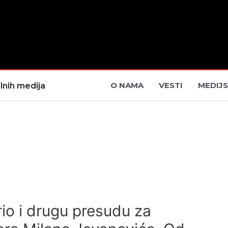
O NAMA
VESTI
MEDIJS
lnih medija
io i drugu presudu za