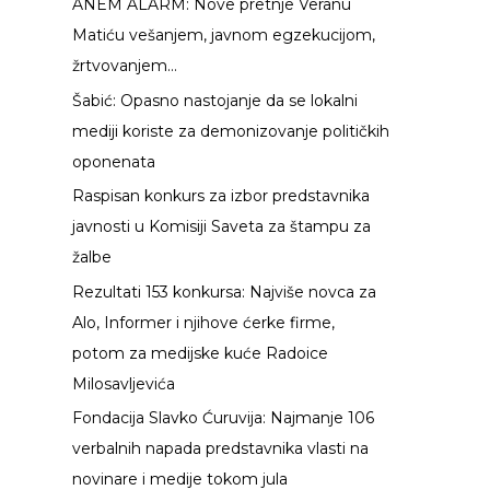
ANEM ALARM: Nove pretnje Veranu
g
Matiću vešanjem, javnom egzekucijom,
a
žrtvovanjem…
z
Šabić: Opasno nastojanje da se lokalni
a
mediji koriste za demonizovanje političkih
:
oponenata
Raspisan konkurs za izbor predstavnika
javnosti u Komisiji Saveta za štampu za
žalbe
Rezultati 153 konkursa: Najviše novca za
Alo, Informer i njihove ćerke firme,
potom za medijske kuće Radoice
Milosavljevića
Fondacija Slavko Ćuruvija: Najmanje 106
verbalnih napada predstavnika vlasti na
novinare i medije tokom jula