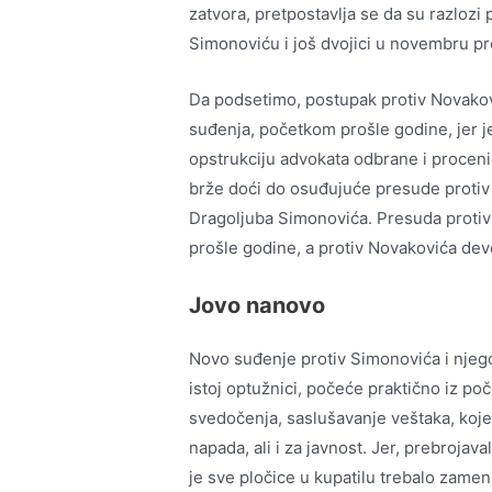
zatvora, pretpostavlja se da su razlozi
Simonoviću i još dvojici u novembru pr
Da podsetimo, postupak protiv Novakov
suđenja, početkom prošle godine, jer j
opstrukciju advokata odbrane i proceni
brže doći do osuđujuće presude protiv
Dragoljuba Simonovića. Presuda protiv 
prošle godine, a protiv Novakovića deve
Jovo nanovo
Novo suđenje protiv Simonovića i njeg
istoj optužnici, počeće praktično iz poč
svedočenja, saslušavanje veštaka, koje
napada, ali i za javnost. Jer, prebrojava
je sve pločice u kupatilu trebalo zamen