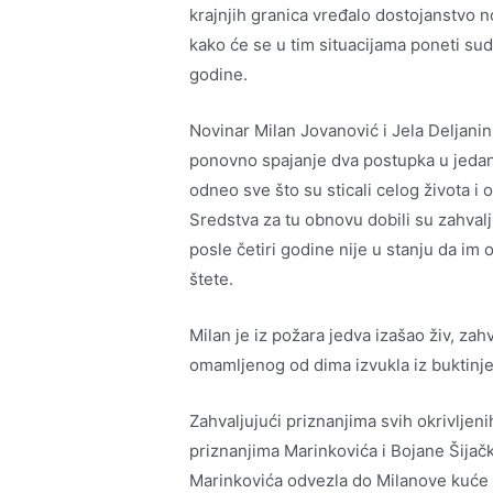
krajnjih granica vređalo dostojanstvo 
kako će se u tim situacijama poneti sud
godine.
Novinar Milan Jovanović i Jela Deljanin
ponovno spajanje dva postupka u jedan
odneo sve što su sticali celog života i
Sredstva za tu obnovu dobili su zahvalj
posle četiri godine nije u stanju da i
štete.
Milan je iz požara jedva izašao živ, zahva
omamljenog od dima izvukla iz buktinje
Zahvaljujući priznanjima svih okrivljeni
priznanjima Marinkovića i Bojane Šijačk
Marinkovića odvezla do Milanove kuće i