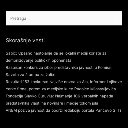
Pretraga
za:
Skorašnje vesti
Šabić: Opasno nastojanje da se lokalni mediji koriste za
demonizovanje političkih oponenata
Raspisan konkurs za izbor predstavnika javnosti u Komisiji
Saveta za štampu za žalbe
Rezultati 153 konkursa: Najviše novca za Alo, Informer i njihove
ćerke firme, potom za medijske kuće Radoice Milosavljevića
Fondacija Slavko Ćuruvija: Najmanje 106 verbalnih napada
predstavnika vlasti na novinare i medije tokom jula
ANEM poziva javnost da podrži redakciju portala Pančevo Si Ti