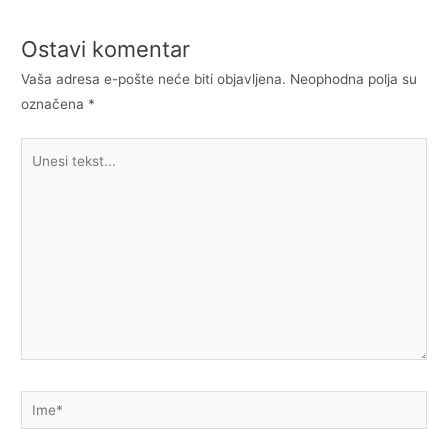
Ostavi komentar
Vaša adresa e-pošte neće biti objavljena.
Neophodna polja su
označena
*
Unesi
tekst...
Ime*