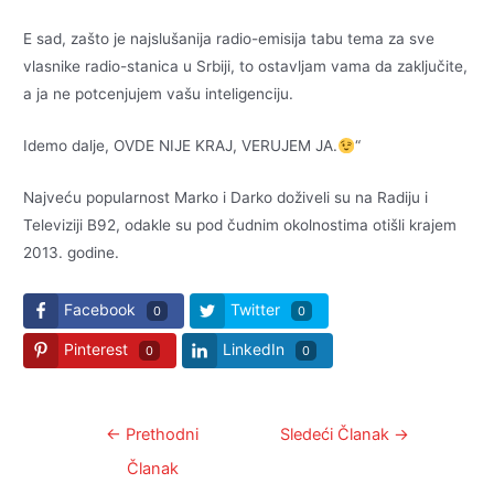
E sad, zašto je najslušanija radio-emisija tabu tema za sve
vlasnike radio-stanica u Srbiji, to ostavljam vama da zaključite,
a ja ne potcenjujem vašu inteligenciju.
Idemo dalje, OVDE NIJE KRAJ, VERUJEM JA.
“
Najveću popularnost Marko i Darko doživeli su na Radiju i
Televiziji B92, odakle su pod čudnim okolnostima otišli krajem
2013. godine.
Facebook
Twitter
0
0
Pinterest
LinkedIn
0
0
Kretanje
←
Prethodni
Sledeći Članak
→
članka
Članak