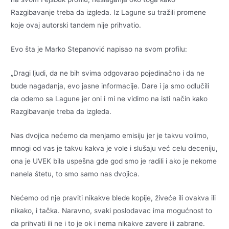
Razgibavanje treba da izgleda. Iz Lagune su tražili promene
koje ovaj autorski tandem nije prihvatio.
Evo šta je Marko Stepanović napisao na svom profilu:
„Dragi ljudi, da ne bih svima odgovarao pojedinačno i da ne
bude nagađanja, evo jasne informacije. Dare i ja smo odlučili
da odemo sa Lagune jer oni i mi ne vidimo na isti način kako
Razgibavanje treba da izgleda.
Nas dvojica nećemo da menjamo emisiju jer je takvu volimo,
mnogi od vas je takvu kakva je vole i slušaju već celu deceniju,
ona je UVEK bila uspešna gde god smo je radili i ako je nekome
nanela štetu, to smo samo nas dvojica.
Nećemo od nje praviti nikakve blede kopije, živeće ili ovakva ili
nikako, i tačka. Naravno, svaki poslodavac ima mogućnost to
da prihvati ili ne i to je ok i nema nikakve zavere ili zabrane.