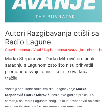
Autori Razgibavanja otišli sa
Radio Lagune
Ostavi komentar
/
Vesti
/ Napisao
centarzarazvojlokalnihmedija
Marko Stepanović i Darko Mitrović prekinuli
saradnju s Lagunom zato što nisu prihvatili
promene u svojoj emisiji koje je ova kuća
tražila.
Voditelji popularne radio-emisije Razgibavanje
Marko
Stepanović
i
Darko Mitrović
, posle dve godine prekinuli su
saradnju sa Radio Lagunom zbog, kako je Stepanović objasnio
na svom Fejsbuk profilu, neslaganja oko toga kako