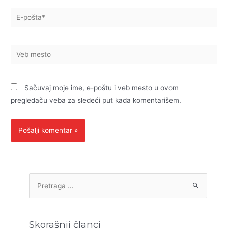
E-
pošta*
Veb
mesto
Sačuvaj moje ime, e-poštu i veb mesto u ovom
pregledaču veba za sledeći put kada komentarišem.
P
r
e
t
Skorašnji članci