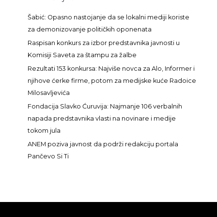
r
a
Šabić: Opasno nastojanje da se lokalni mediji koriste
g
za demonizovanje političkih oponenata
a
Raspisan konkurs za izbor predstavnika javnosti u
z
Komisiji Saveta za štampu za žalbe
a
Rezultati 153 konkursa: Najviše novca za Alo, Informer i
:
njihove ćerke firme, potom za medijske kuće Radoice
Milosavljevića
Fondacija Slavko Ćuruvija: Najmanje 106 verbalnih
napada predstavnika vlasti na novinare i medije
tokom jula
ANEM poziva javnost da podrži redakciju portala
Pančevo Si Ti