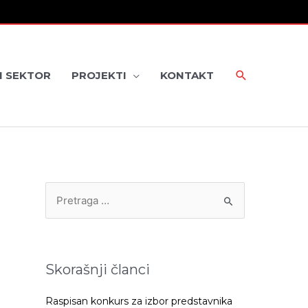
I SEKTOR
PROJEKTI
KONTAKT
P
r
e
t
Skorašnji članci
r
a
Raspisan konkurs za izbor predstavnika
g