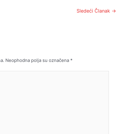
Sledeći Članak
→
a.
Neophodna polja su označena
*