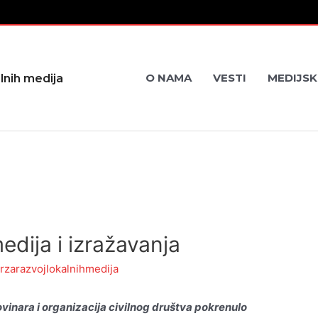
O NAMA
VESTI
MEDIJSK
lnih medija
dija i izražavanja
rzarazvojlokalnihmedija
vinara i organizacija civilnog društva pokrenulo