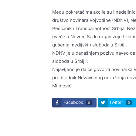
Među pokretačima akcije su i nedeljni
društvo novinara Vojvodine (NDNV), Ne
Peščanik i Transparentnost Srbija. Ne
uveče u Novom Sadu organizuje tribinu
gušenja medijskih sloboda u Srbiji.
NDNV je u današnjem pozivu naveo da je
sloboda u Srbiji“.
Najavljeno je da će govoriti novinarka V
predsednik Nezavisnog udruženja novinar
Milinović.
Facebook
Twitter
0
0