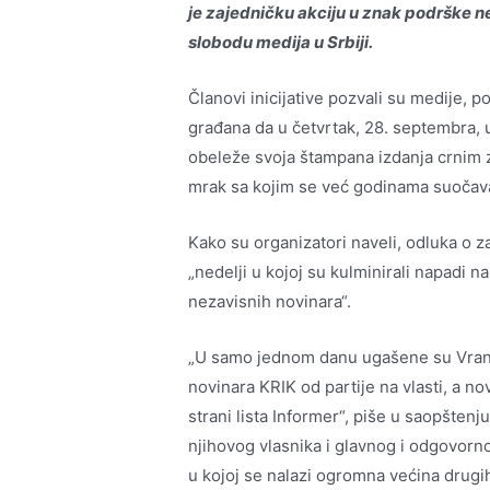
je zajedničku akciju u znak podrške 
slobodu medija u Srbiji.
Članovi inicijative pozvali su medije, 
građana da u četvrtak, 28. septembra,
obeleže svoja štampana izdanja crnim z
mrak sa kojim se već godinama suočava
Kako su organizatori naveli, odluka o z
„nedelji u kojoj su kulminirali napadi na
nezavisnih novinara“.
„U samo jednom danu ugašene su Vranjs
novinara KRIK od partije na vlasti, a 
strani lista Informer“, piše u saopštenj
njihovog vlasnika i glavnog i odgovorn
u kojoj se nalazi ogromna većina drugih