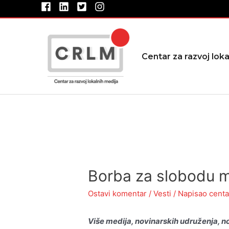
Pređi
na
sadržaj
Centar za razvoj loka
Borba za slobodu me
Ostavi komentar
/
Vesti
/ Napisao
centa
Više medija, novinarskih udruženja, no