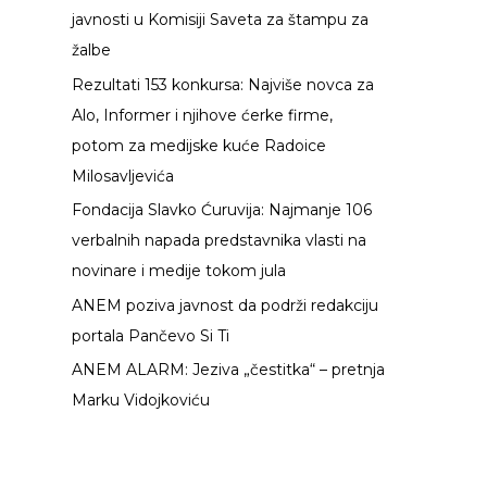
javnosti u Komisiji Saveta za štampu za
a
žalbe
z
Rezultati 153 konkursa: Najviše novca za
a
Alo, Informer i njihove ćerke firme,
:
potom za medijske kuće Radoice
Milosavljevića
Fondacija Slavko Ćuruvija: Najmanje 106
verbalnih napada predstavnika vlasti na
novinare i medije tokom jula
ANEM poziva javnost da podrži redakciju
portala Pančevo Si Ti
ANEM ALARM: Jeziva „čestitka“ – pretnja
Marku Vidojkoviću