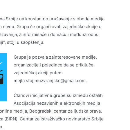
ana Srbije na konstantno urušavanje slobode medija
m nivou. Grupa će organizovati zajedničke akcije u
zražavanja, a informisaće i domaću i međunarodnu
i“, stoji u saopštenju.
Grupa je pozvala zainteresovane medije,
organizacije i pojedince da se priključe
zajedničkoj akciji putem
mejla stojimuzvranjske@gmail.com.
Članovi inicijativne grupe su između ostalih
Asocijacija nezavisnih elektronskih medija
 online medija, Beogradski centar za ljudska prava,
a (BIRN), Centar za istraživačko novinarstvo Srbije
a.