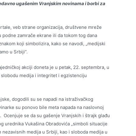
nedavno ugašenim Vranjskim novinama i borbi za
portale, veb strane organizacija, društvene mreže
 u podne zamrače ekrane ili da tokom tog dana
nakom koji simbolizira, kako se navodi, „medijski
mo u Srbiji“.
ajedničkoj akciji doneta je u petak, 22. septembra, u
 slobodu medija i integritet i egzistenciju
ke, dogodili su se napadi na istraživačkog
novinarke su ponovo bile meta napada na naslovnoj
u. Ocenjuje se da su gašenje Vranjskih i štrajk glađu
og urednika Vukašina Obradovića „simboli situacije
 nezavisnih medija u Srbiji, kao i sloboda medija u