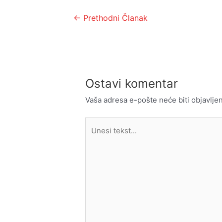
Kretanje
←
Prethodni Članak
članka
Ostavi komentar
Vaša adresa e-pošte neće biti objavljen
Unesi
tekst...