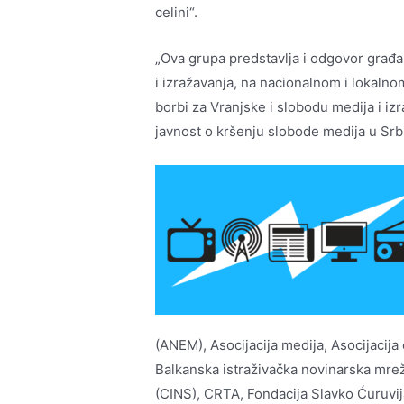
celini“.
„Ova grupa predstavlja i odgovor građ
i izražavanja, na nacionalnom i lokalno
borbi za Vranjske i slobodu medija i i
javnost o kršenju slobode medija u Srbij
(ANEM), Asocijacija medija, Asocijacija
Balkanska istraživačka novinarska mrež
(CINS), CRTA, Fondacija Slavko Ćuruvij