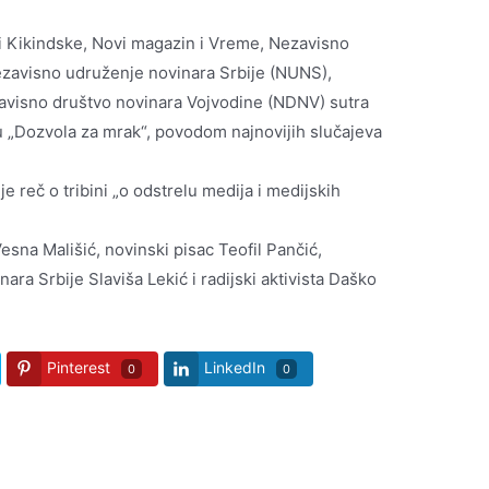
ci Kikindske, Novi magazin i Vreme, Nezavisno
zavisno udruženje novinara Srbije (NUNS),
zavisno društvo novinara Vojvodine (NDNV) sutra
 „Dozvola za mrak“, povodom najnovijih slučajeva
 reč o tribini „o odstrelu medija i medijskih
esna Mališić, novinski pisac Teofil Pančić,
a Srbije Slaviša Lekić i radijski aktivista Daško
Pinterest
LinkedIn
0
0