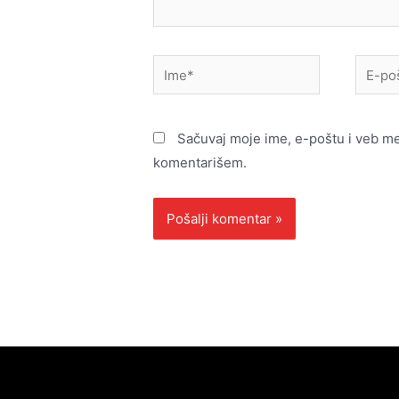
Ime*
E-
pošta*
Sačuvaj moje ime, e-poštu i veb m
komentarišem.