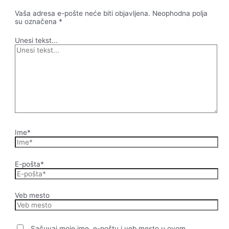
Vaša adresa e-pošte neće biti objavljena.
Neophodna polja
su označena
*
Unesi tekst...
Ime*
E-pošta*
Veb mesto
Sačuvaj moje ime, e-poštu i veb mesto u ovom