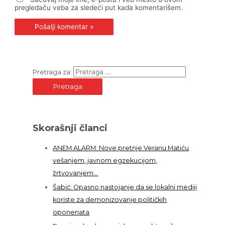
pregledaču veba za sledeći put kada komentarišem.
Pretraga za:
Skorašnji članci
ANEM ALARM: Nove pretnje Veranu Matiću
vešanjem, javnom egzekucijom,
žrtvovanjem…
Šabić: Opasno nastojanje da se lokalni mediji
koriste za demonizovanje političkih
oponenata