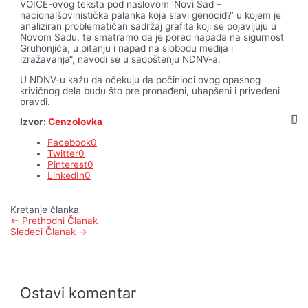
VOICE-ovog teksta pod naslovom ‘Novi Sad –
nacionalšovinistička palanka koja slavi genocid?’ u kojem je
analiziran problematičan sadržaj grafita koji se pojavljuju u
Novom Sadu, te smatramo da je pored napada na sigurnost
Gruhonjića, u pitanju i napad na slobodu medija i
izražavanja“, navodi se u saopštenju NDNV-a.
U NDNV-u kažu da očekuju da počinioci ovog opasnog
krivičnog dela budu što pre pronađeni, uhapšeni i privedeni
pravdi.
Izvor:
Cenzolovka
Facebook
0
Twitter
0
Pinterest
0
LinkedIn
0
Kretanje članka
←
Prethodni Članak
Sledeći Članak
→
Ostavi komentar