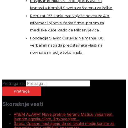
Raspisan konkurs za izbor predstavnika
javnosti u Komisiji Saveta za štampu za žalbe
Rezultati 153 konkursa: Najviše novca za Alo,
Informer i njihove ćerke firme, potom za
medijske kuće Radoice Milosavljevića
Fondacija Slavko Ćuruvija: Najmanje 106
verbalnih napada predstavnika vlasti na
novinare i medije tokom jula
Pretraga za:
Skorašnje vesti
ANEM ALARM: Nove pretnje Veranu Matiću vešanjem,
javnom egzekucijom, žrtvovanjem…
Šabić: Opasno nastojanje da se lokalni mediji koriste za
demonizovanje političkih oponenata