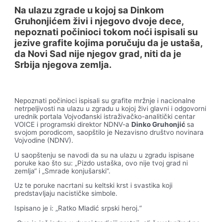
Na ulazu zgrade u kojoj sa Dinkom
Gruhonjićem živi i njegovo dvoje dece,
nepoznati počinioci tokom noći ispisali su
jezive grafite kojima poručuju da je ustaša,
da Novi Sad nije njegov grad, niti da je
Srbija njegova zemlja.
Nepoznati počinioci ispisali su grafite mržnje i nacionalne
netrpeljivosti na ulazu u zgradu u kojoj živi glavni i odgovorni
urednik portala Vojvođanski istraživačko-analitički centar
VOICE i programski direktor NDNV-a
Dinko Gruhonjić
sa
svojom porodicom, saopštilo je Nezavisno društvo novinara
Vojvodine (NDNV).
U saopštenju se navodi da su na ulazu u zgradu ispisane
poruke kao što su: „Pizdo ustaška, ovo nije tvoj grad ni
zemlja“ i „Smrade konjušarski“.
Uz te poruke nacrtani su keltski krst i svastika koji
predstavljaju nacističke simbole.
Ispisano je i: „Ratko Mladić srpski heroj.“