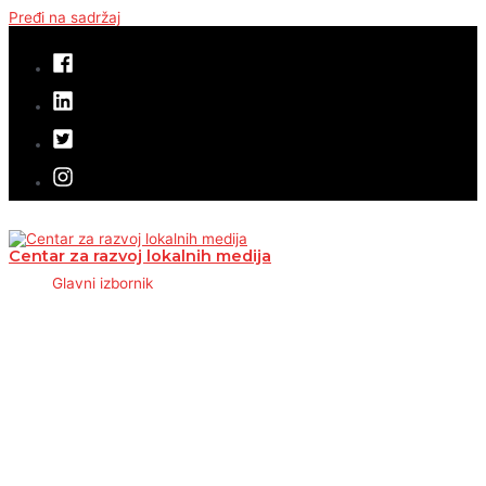
Pređi na sadržaj
Centar za razvoj lokalnih medija
Glavni izbornik