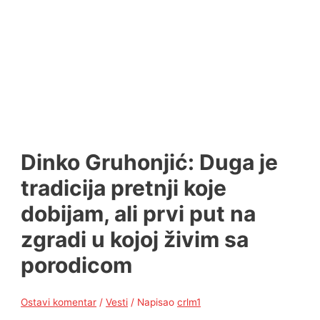
Dinko Gruhonjić: Duga je
tradicija pretnji koje
dobijam, ali prvi put na
zgradi u kojoj živim sa
porodicom
Ostavi komentar
/
Vesti
/ Napisao
crlm1