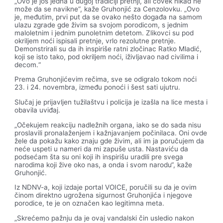
„Ovo je još jedna u dugoj tradiciji pretnji, ali čovek nikad ne
može da se navikne“, kaže Gruhonjić za Cenzolovku. „Ovo
je, međutim, prvi put da se ovako nešto događa na samom
ulazu zgrade gde živim sa svojom porodicom, s jednim
maloletnim i jednim punoletnim detetom. Zlikovci su pod
okriljem noći ispisali pretnje, vrlo rezolutne pretnje.
Demonstrirali su da ih inspiriše ratni zločinac Ratko Mladić,
koji se isto tako, pod okriljem noći, iživljavao nad civilima i
decom.“
Prema Gruhonjićevim rečima, sve se odigralo tokom noći
23. i 24. novembra, između ponoći i šest sati ujutru.
Slučaj je prijavljen tužilaštvu i policija je izašla na lice mesta i
obavila uviđaj.
„Očekujem reakciju nadležnih organa, iako se do sada nisu
proslavili pronalaženjem i kažnjavanjem počinilaca. Oni ovde
žele da pokažu kako znaju gde živim, ali im ja poručujem da
neće uspeti u nameri da mi zapuše usta. Nastaviću da
podsećam šta su oni koji ih inspirišu uradili pre svega
narodima koji žive oko nas, a onda i svom narodu“, kaže
Gruhonjić.
Iz NDNV-a, koji izdaje portal VOICE, poručili su da je ovim
činom direktno ugrožena sigurnost Gruhonjića i njegove
porodice, te je on označen kao legitimna meta.
„Skrećemo pažnju da je ovaj vandalski čin usledio nakon