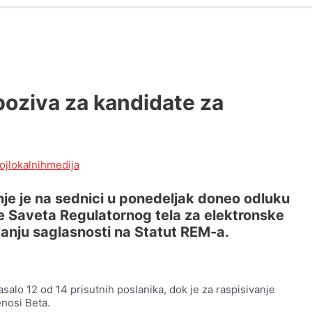
poziva za kandidate za
ojlokalnihmedija
nje je na sednici u ponedeljak doneo odluku
e Saveta Regulatornog tela za elektronske
vanju saglasnosti na Statut REM-a.
salo 12 od 14 prisutnih poslanika, dok je za raspisivanje
enosi Beta.