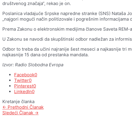
društvenog značaja“, rekao je on.
Poslanica vladajuće Srpske napredne stranke (SNS) Nataša Jo
„najgori mogući način politizovale i pogrešnim informacijama d
Prema Zakonu o elektronskim medijima članove Saveta REM-a b
U Zakonu se navodi da skupštinski odbor nadležan za informisa
Odbor to treba da učini najranije šest meseci a najkasnije tr
najkasnije 15 dana od prestanka mandata.
Izvor: Radio Slobodna Evropa
Facebook
0
Twitter
0
Pinterest
0
LinkedIn
0
Kretanje članka
←
Prethodni Članak
Sledeći Članak
→