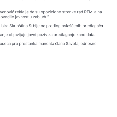
vanović rekla je da su opozicione stranke rad REM-a na
ovodile javnost u zabludu“.
ira Skupština Srbije na predlog ovlašćenih predlagača.
nje objavljuje javni poziv za predlaganje kandidata.
i meseca pre prestanka mandata člana Saveta, odnosno