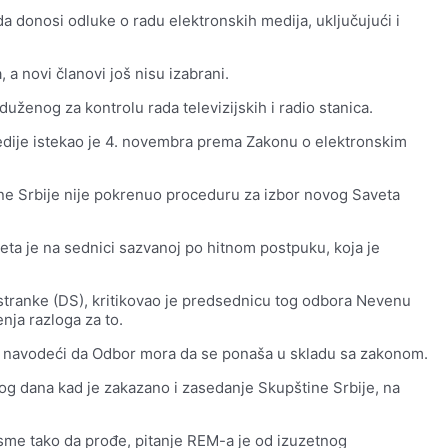
 donosi odluke o radu elektronskih medija, uključujući i
a novi članovi još nisu izabrani.
uženog za kontrolu rada televizijskih i radio stanica.
dije istekao je 4. novembra prema Zakonu o elektronskim
ine Srbije nije pokrenuo proceduru za izbor novog Saveta
ta je na sednici sazvanoj po hitnom postpuku, koja je
tranke (DS), kritikovao je predsednicu tog odbora Nevenu
nja razloga za to.
je, navodeći da Odbor mora da se ponaša u skladu sa zakonom.
tog dana kad je zakazano i zasedanje Skupštine Srbije, na
 sme tako da prođe, pitanje REM-a je od izuzetnog