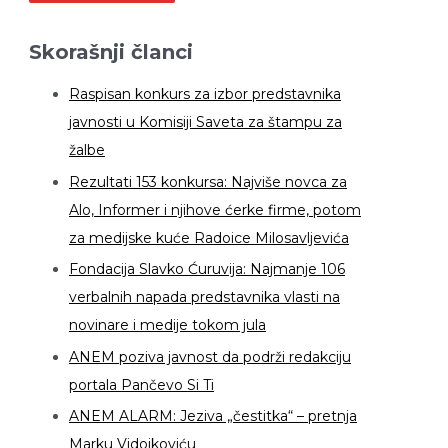
Skorašnji članci
Raspisan konkurs za izbor predstavnika
javnosti u Komisiji Saveta za štampu za
žalbe
Rezultati 153 konkursa: Najviše novca za
Alo, Informer i njihove ćerke firme, potom
za medijske kuće Radoice Milosavljevića
Fondacija Slavko Ćuruvija: Najmanje 106
verbalnih napada predstavnika vlasti na
novinare i medije tokom jula
ANEM poziva javnost da podrži redakciju
portala Pančevo Si Ti
ANEM ALARM: Jeziva „čestitka“ – pretnja
Marku Vidojkoviću