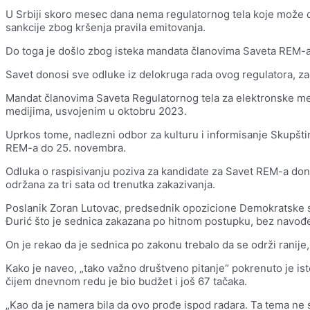
U Srbiji skoro mesec dana nema regulatornog tela koje može da
sankcije zbog kršenja pravila emitovanja.
Do toga je došlo zbog isteka mandata članovima Saveta REM-a, 
Savet donosi sve odluke iz delokruga rada ovog regulatora, zad
Mandat članovima Saveta Regulatornog tela za elektronske me
medijima, usvojenim u oktobru 2023.
Uprkos tome, nadlezni odbor za kulturu i informisanje Skupšt
REM-a do 25. novembra.
Odluka o raspisivanju poziva za kandidate za Savet REM-a done
održana za tri sata od trenutka zakazivanja.
Poslanik Zoran Lutovac, predsednik opozicione Demokratske s
Đurić što je sednica zakazana po hitnom postupku, bez navođe
On je rekao da je sednica po zakonu trebalo da se održi rani
Kako je naveo, „tako važno društveno pitanje“ pokrenuto je is
čijem dnevnom redu je bio budžet i još 67 tačaka.
„Kao da je namera bila da ovo prođe ispod radara. Ta tema ne