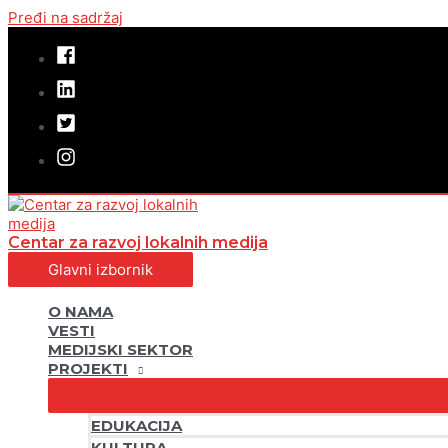
Pređi na sadržaj
Centar za razvoj lokalnih medija
Glavni izbornik
O NAMA
VESTI
MEDIJSKI SEKTOR
PROJEKTI
EDUKACIJA
KULTURA