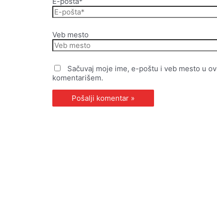
E-pošta*
Veb mesto
Sačuvaj moje ime, e-poštu i veb mesto u o
komentarišem.