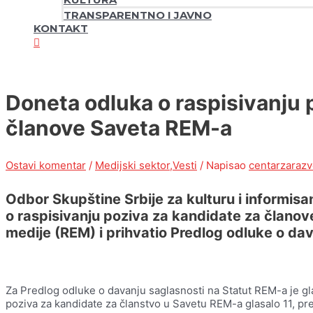
TRANSPARENTNO I JAVNO
KONTAKT
Doneta odluka o raspisivanju 
članove Saveta REM-a
Ostavi komentar
/
Medijski sektor
,
Vesti
/ Napisao
centarzarazv
Odbor Skupštine Srbije za kulturu i informisa
o raspisivanju poziva za kandidate za članov
medije (REM) i prihvatio Predlog odluke o da
Za Predlog odluke o davanju saglasnosti na Statut REM-a je gla
poziva za kandidate za članstvo u Savetu REM-a glasalo 11, pr