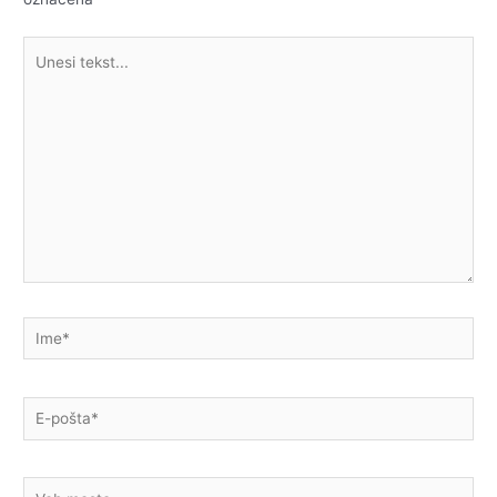
Unesi
tekst...
Ime*
E-
pošta*
Veb