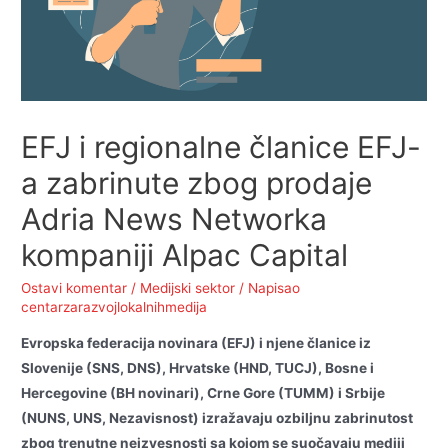
EFJ i regionalne članice EFJ-
a zabrinute zbog prodaje
Adria News Networka
kompaniji Alpac Capital
Ostavi komentar
/
Medijski sektor
/ Napisao
centarzarazvojlokalnihmedija
Evropska federacija novinara (EFJ) i njene članice iz
Slovenije (SNS, DNS), Hrvatske (HND, TUCJ), Bosne i
Hercegovine (BH novinari), Crne Gore (TUMM) i Srbije
(NUNS, UNS, Nezavisnost) izražavaju ozbiljnu zabrinutost
zbog trenutne neizvesnosti sa kojom se suočavaju mediji