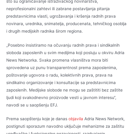
što su ograničavanje istraživačkog novinarstva,
neprofesionalni zahtevi ili zabrane postavljanja pitanja
predstavnicima vlasti, ugrožavanja i kršenja radnih prava
novinara, urednika, snimatelja, producenata, tehničkog osoblja
i drugih medijskih radnika širom regiona.
„Posebno insistiramo na očuvanju radnih prava i sindikalnih
sloboda zaposlenih u svim medijima koji posluju u okviru Adria
News Networka. Svaka promena vlasništva mora biti
sprovedena uz punu transparentnost prema zaposlenima,
poštovanje ugovora o radu, kolektivnih prava, prava na
sindikalno organizovanje i konsultacije sa predstavnicima
zaposlenih. Medijske slobode ne mogu se zaštititi bez zaštite
ljudi koji svakodnevno proizvode vesti u javnom interesu“,
navodi se u saopšenju EFJ.
Prema saopštenju koje je danas
objavila
Adria News Network,
postignuti sporazum navodno uključuje mehanizme za zaštitu
uređivačke i funkcionalne nezavisnosti, razdvajanje