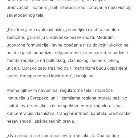
uređivačkih i komercijalnih interesa, kao i očuvanje nezavisnog
savetodavnog tela.
„Pozdravljamo svaku istinsku, proverljivu i institucionalno
zaštićenu garanciju uređivačke nezavisnosti. Međutim,
ugovorne formulacije i javna obećanja nisu dovoljni ukoliko ne
postoje jasni mehanizmi odgovornosti, transparentan nadzor i
zaštita redakcija od političkog, vlasničkog i komercijalnog
uticaja. Upravo zato tražimo da ti mehanizmi budu objašnjeni
javno, transparentno i konkretno“, dodaje se.
Prema njihovim navodima, regulatorna tela i nadležne
institucije u Evropskoj uniji i zemljama regiona moraju pažljivo
ispitati ovu transakciju iz perspektive medijskog pluralizma,
koncentracije vlasništva, transparentnosti kapitala, uređivačke
nezavisnosti i zaštite radnih prava.
„Ova prodaja nije samo poslovna transakcija. Ona se tiče