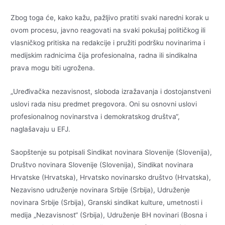
Zbog toga će, kako kažu, pažljivo pratiti svaki naredni korak u
ovom procesu, javno reagovati na svaki pokušaj političkog ili
vlasničkog pritiska na redakcije i pružiti podršku novinarima i
medijskim radnicima čija profesionalna, radna ili sindikalna
prava mogu biti ugrožena.
„Uređivačka nezavisnost, sloboda izražavanja i dostojanstveni
uslovi rada nisu predmet pregovora. Oni su osnovni uslovi
profesionalnog novinarstva i demokratskog društva“,
naglašavaju u EFJ.
Saopštenje su potpisali Sindikat novinara Slovenije (Slovenija),
Društvo novinara Slovenije (Slovenija), Sindikat novinara
Hrvatske (Hrvatska), Hrvatsko novinarsko društvo (Hrvatska),
Nezavisno udruženje novinara Srbije (Srbija), Udruženje
novinara Srbije (Srbija), Granski sindikat kulture, umetnosti i
medija „Nezavisnost“ (Srbija), Udruženje BH novinari (Bosna i