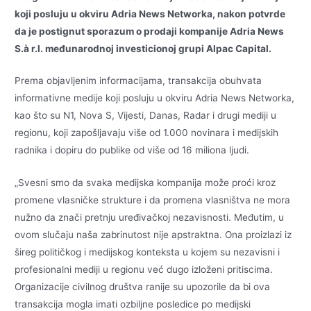
koji posluju u okviru Adria News Networka, nakon potvrde
da je postignut sporazum o prodaji kompanije Adria News
S.à r.l. međunarodnoj investicionoj grupi Alpac Capital.
Prema objavljenim informacijama, transakcija obuhvata
informativne medije koji posluju u okviru Adria News Networka,
kao što su N1, Nova S, Vijesti, Danas, Radar i drugi mediji u
regionu, koji zapošljavaju više od 1.000 novinara i medijskih
radnika i dopiru do publike od više od 16 miliona ljudi.
„Svesni smo da svaka medijska kompanija može proći kroz
promene vlasničke strukture i da promena vlasništva ne mora
nužno da znači pretnju uređivačkoj nezavisnosti. Međutim, u
ovom slučaju naša zabrinutost nije apstraktna. Ona proizlazi iz
šireg političkog i medijskog konteksta u kojem su nezavisni i
profesionalni mediji u regionu već dugo izloženi pritiscima.
Organizacije civilnog društva ranije su upozorile da bi ova
transakcija mogla imati ozbiljne posledice po medijski