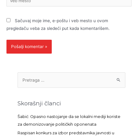
mesto
Sačuvaj moje ime, e-poštu i veb mesto u ovom
pregledaču veba za sledeći put kada komentarišem.
P
r
e
t
Skorašnji članci
r
a
Šabić: Opasno nastojanje da se lokalni mediji koriste
g
za demonizovanje političkih oponenata
a
Raspisan konkurs za izbor predstavnika javnosti u
z