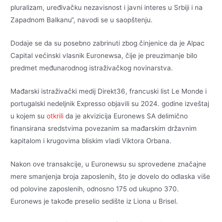
pluralizam, uređivačku nezavisnost i javni interes u Srbiji i na
Zapadnom Balkanu“, navodi se u saopštenju.
Dodaje se da su posebno zabrinuti zbog činjenice da je Alpac
Capital većinski vlasnik Euronewsa, čije je preuzimanje bilo
predmet međunarodnog istraživačkog novinarstva.
Mađarski istraživački medij Direkt36, francuski list Le Monde i
portugalski nedeljnik Expresso objavili su 2024. godine izveštaj
u kojem su
otkrili
da je akvizicija Euronews SA delimično
finansirana sredstvima povezanim sa mađarskim državnim
kapitalom i krugovima bliskim vladi Viktora Orbana.
Nakon ove transakcije, u Euronewsu su sprovedene značajne
mere smanjenja broja zaposlenih, što je dovelo do odlaska više
od polovine zaposlenih, odnosno 175 od ukupno 370.
Euronews je takođe preselio sedište iz Liona u Brisel.