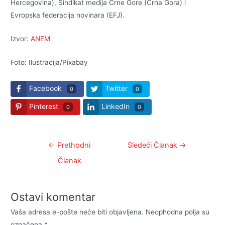
Hercegovina), Sindikat medija Crne Gore (Crna Gora) i
Evropska federacija novinara (EFJ).
Izvor:
ANEM
Foto: Ilustracija/Pixabay
Facebook
Twitter
0
0
Pinterest
LinkedIn
0
0
Kretanje
←
Prethodni
Sledeći Članak
→
članka
Članak
Ostavi komentar
Vaša adresa e-pošte neće biti objavljena.
Neophodna polja su
označena
*