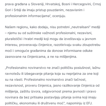
prava građana u Sloveniji, Hrvatskoj, Bosni i Hercegovini, Crnoj
Gori i Srbiji da imaju pristup pouzdanim, nezavisnim i
profesionalnim informacijama“, ocenjuju.
Našem regionu, kako dodaju, nisu potrebni „neutralisani“ mediji
– njemu su od suštinske važnosti profesionalni, nezavisni,
pluralistički i hrabri mediji koji mogu da izveštavaju u javnom
interesu, proveravaju činjenice, razotkrivaju svaku zloupotrebu
moći i omoguće građanima da donose informisane odluke
zasnovane na činjenicama, a ne na mišljenjima.
„Profesionalno novinarstvo ne znači političku poslušnost, lažnu
ravnotežu ili izbegavanje pitanja koja su neprijatna za one koji
su na vlasti. Profesionalno novinarstvo znači tačnost,
nezavisnost, proveru činjenica, jasno razlikovanje činjenica od
mišljenja, zaštitu izvora, odgovornost prema javnosti i pravo
novinara da bez pritisaka postavljaju pitanja svima koji imaju
političku, ekonomsku ili društvenu moć“, napominju iz EFJ.