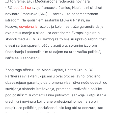
„U to vreme, EFJ i Međunarodna federacija novinara
(IFJ)
podržali su
svoju francusku članicu, Nacionalni sindikat
novinara Francuske (SNJ), u zahtevu za parlamentarnom
istragom. Na godišnjem sastanku EFJ-a u Prištini, na
Kosovu,
usvojena je
rezolucija kojom se traže garancije da je
ovo preuzimanje u skladu sa odredbama Evropskog akta o
slobodi medija (EMFA). Razlog za to bile su upravo zabrinutosti
u vezi sa transparentnošću vlasništva, stvarnim izvorom
finansiranja i potencijalnim uticajem na uređivačku politiku“,
ističe se u saopštenju.
Zbog toga očekuju da Alpac Capital, United Group, BC
Partners i svi akteri uključeni u ovaj proces javno, precizno i
obavezujuće garantuju da promena vlasništva neće dovesti do
suzbijanja slobode izražavanja, promena uređivačke politike
pod političkim ili komercijalnim pritiskom, sankcija ili otpuštanja
urednika i novinara koji brane profesionalno novinarstvo i
odupiru se političkoj poslušnosti, bilo kog oblika cenzure, kao