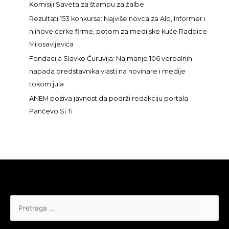
Komisiji Saveta za štampu za žalbe
a
Rezultati 153 konkursa: Najviše novca za Alo, Informer i
:
njihove ćerke firme, potom za medijske kuće Radoice
Milosavljevića
Fondacija Slavko Ćuruvija: Najmanje 106 verbalnih
napada predstavnika vlasti na novinare i medije
tokom jula
ANEM poziva javnost da podrži redakciju portala
Pančevo Si Ti
Pretraga
za: