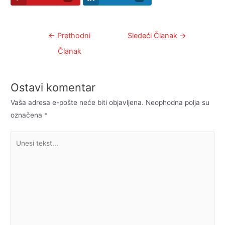
Kretanje
←
Prethodni
Sledeći Članak
→
članka
Članak
Ostavi komentar
Vaša adresa e-pošte neće biti objavljena.
Neophodna polja su
označena
*
Unesi
tekst...