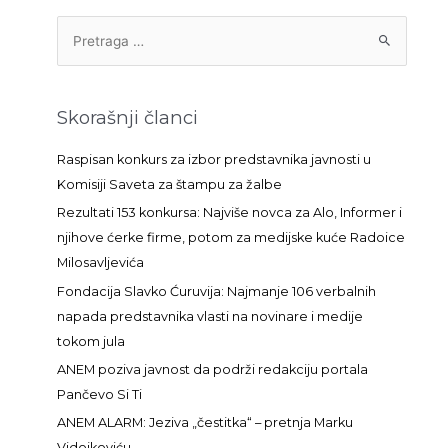
P
r
e
t
Skorašnji članci
r
a
Raspisan konkurs za izbor predstavnika javnosti u
g
Komisiji Saveta za štampu za žalbe
a
Rezultati 153 konkursa: Najviše novca za Alo, Informer i
z
njihove ćerke firme, potom za medijske kuće Radoice
a
Milosavljevića
:
Fondacija Slavko Ćuruvija: Najmanje 106 verbalnih
napada predstavnika vlasti na novinare i medije
tokom jula
ANEM poziva javnost da podrži redakciju portala
Pančevo Si Ti
ANEM ALARM: Jeziva „čestitka“ – pretnja Marku
Vidojkoviću