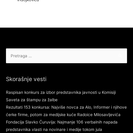
Pretraga
za:
Skorašnje vesti
Raspisan konkurs za izbor predstavnika javnosti u Komisiji
Saveta za štampu za žalbe
Rezultati 153 konkursa: Najviše novca za Alo, Informer i njihove
ćerke firme, potom za medijske kuće Radoice Milosavljevića
Fondacija Slavko Ćuruvija: Najmanje 106 verbalnih napada
predstavnika vlasti na novinare i medije tokom jula