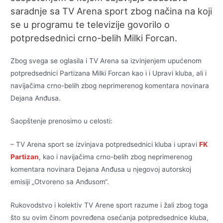
saradnje sa TV Arena sport zbog načina na koji
se u programu te televizije govorilo o
potpredsednici crno-belih Milki Forcan.
Zbog svega se oglasila i TV Arena sa izvinjenjem upućenom
potpredsednici Partizana Milki Forcan kao i i Upravi kluba, ali i
navijačima crno-belih zbog neprimerenog komentara novinara
Dejana Anđusa.
Saopštenje prenosimo u celosti:
– TV Arena sport se izvinjava potpredsednici kluba i upravi
FK
Partizan
, kao i navijačima crno-belih zbog neprimerenog
komentara novinara Dejana Anđusa u njegovoj autorskoj
emisiji „Otvoreno sa Anđusom“.
Rukovodstvo i kolektiv TV Arene sport razume i žali zbog toga
što su ovim činom povređena osećanja potpredsednice kluba,