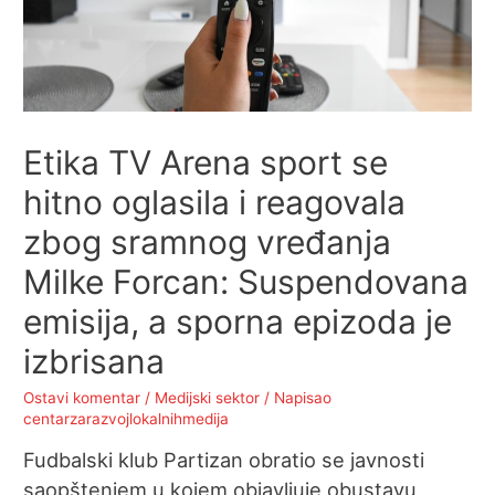
Etika TV Arena sport se
hitno oglasila i reagovala
zbog sramnog vređanja
Milke Forcan: Suspendovana
emisija, a sporna epizoda je
izbrisana
Ostavi komentar
/
Medijski sektor
/ Napisao
centarzarazvojlokalnihmedija
Fudbalski klub Partizan obratio se javnosti
saopštenjem u kojem objavljuje obustavu