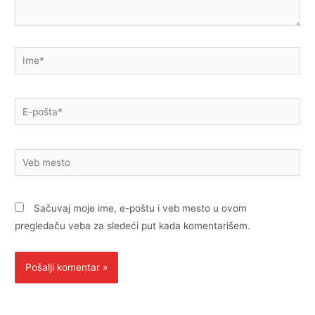
Ime*
E-
pošta*
Veb
mesto
Sačuvaj moje ime, e-poštu i veb mesto u ovom
pregledaču veba za sledeći put kada komentarišem.