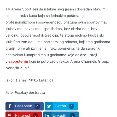
TV Arena Sport želi da istakne svoj jasan i dosledan stav, mi
smo sportska kuća koja sa jednakim poštovanjem,
profesionalizmom i posvećenošću pristupa svim sportovima,
klubovima, savezima i sportistima, bez obzira na njihovu
veličinu, popularnost ili tradiciju, te stoga molimo Fudbalski
klub Partizan da u ime partnerskog odnosa, koji smo godinama
gradili, prihvati izvinjenje i ruku pomirenja, te da saradnju
nastavimo i unapredimo u godinama koje dolaze – stoji
u
saopštenju
koje je potpisao direktor Arena Channels Group,
Nebojša Žugić.
Izvor: Danas, Mirko Lutenica
Foto: Pixabay ilustracija
Facebook
Twitter
0
0
Pinterest
LinkedIn
0
0