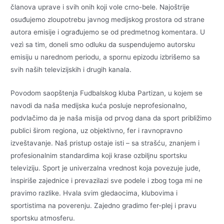
članova uprave i svih onih koji vole crno-bele. Najoštrije
osuđujemo zloupotrebu javnog medijskog prostora od strane
autora emisije i ograđujemo se od predmetnog komentara. U
vezì sa tim, doneli smo odluku da suspendujemo autorsku
emisiju u narednom periodu, a spornu epizodu izbrišemo sa
svih naših televizijskih i drugih kanala.
Povodom saopštenja Fudbalskog kluba Partizan, u kojem se
navodi da naša medijska kuća posluje neprofesionalno,
podvlačimo da je naša misija od prvog dana da sport približimo
publici širom regiona, uz objektivno, fer i ravnopravno
izveštavanje. Naš pristup ostaje isti – sa strašću, znanjem i
profesionalnim standardima koji krase ozbiljnu sportsku
televiziju. Sport je univerzalna vrednost koja povezuje jude,
inspiriše zajednice i prevazilazi sve podele i zbog toga mi ne
pravimo razlike. Hvala svim gledaocima, klubovima i
sportistima na poverenju. Zajedno gradimo fer-plej i pravu
sportsku atmosferu.