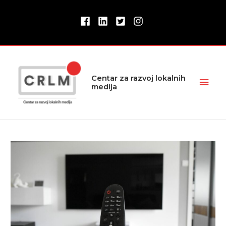
Pređi
na
sadržaj
Glav
Centar za razvoj lokalnih
medija
izbor