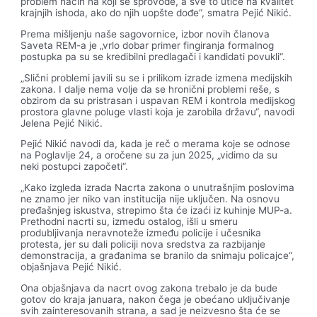
problem način na koji se sprovode, a sve to utiče na kvalitet
krajnjih ishoda, ako do njih uopšte dođe“, smatra Pejić Nikić.
Prema mišljenju naše sagovornice, izbor novih članova
Saveta REM-a je „vrlo dobar primer fingiranja formalnog
postupka pa su se kredibilni predlagači i kandidati povukli“.
„Slični problemi javili su se i prilikom izrade izmena medijskih
zakona. I dalje nema volje da se hronični problemi reše, s
obzirom da su pristrasan i uspavan REM i kontrola medijskog
prostora glavne poluge vlasti koja je zarobila državu“, navodi
Jelena Pejić Nikić.
Pejić Nikić navodi da, kada je reč o merama koje se odnose
na Poglavlje 24, a oročene su za jun 2025, „vidimo da su
neki postupci započeti“.
„Kako izgleda izrada Nacrta zakona o unutrašnjim poslovima
ne znamo jer niko van institucija nije uključen. Na osnovu
pređašnjeg iskustva, strepimo šta će izaći iz kuhinje MUP-a.
Prethodni nacrti su, između ostalog, išli u smeru
produbljivanja neravnoteže između policije i učesnika
protesta, jer su dali policiji nova sredstva za razbijanje
demonstracija, a građanima se branilo da snimaju policajce“,
objašnjava Pejić Nikić.
Ona objašnjava da nacrt ovog zakona trebalo je da bude
gotov do kraja januara, nakon čega je obećano uključivanje
svih zainteresovanih strana, a sad je neizvesno šta će se