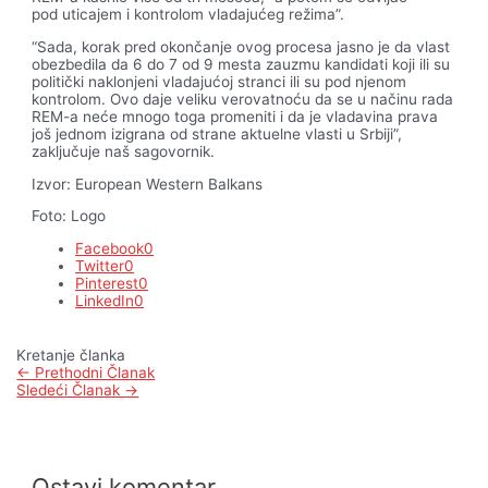
pod uticajem i kontrolom vladajućeg režima”.
“Sada, korak pred okončanje ovog procesa jasno je da vlast
obezbedila da 6 do 7 od 9 mesta zauzmu kandidati koji ili su
politički naklonjeni vladajućoj stranci ili su pod njenom
kontrolom. Ovo daje veliku verovatnoću da se u načinu rada
REM-a neće mnogo toga promeniti i da je vladavina prava
još jednom izigrana od strane aktuelne vlasti u Srbiji”,
zaključuje naš sagovornik.
Izvor: European Western Balkans
Foto: Logo
Facebook
0
Twitter
0
Pinterest
0
LinkedIn
0
Kretanje članka
←
Prethodni Članak
Sledeći Članak
→
Ostavi komentar