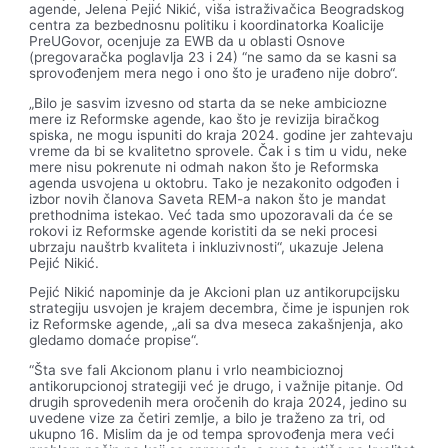
agende, Jelena Pejić Nikić, viša istraživačica Beogradskog
centra za bezbednosnu politiku i koordinatorka Koalicije
PreUGovor, ocenjuje za EWB da u oblasti Osnove
(pregovaračka poglavlja 23 i 24) “ne samo da se kasni sa
sprovođenjem mera nego i ono što je urađeno nije dobro“.
„Bilo je sasvim izvesno od starta da se neke ambiciozne
mere iz Reformske agende, kao što je revizija biračkog
spiska, ne mogu ispuniti do kraja 2024. godine jer zahtevaju
vreme da bi se kvalitetno sprovele. Čak i s tim u vidu, neke
mere nisu pokrenute ni odmah nakon što je Reformska
agenda usvojena u oktobru. Tako je nezakonito odgođen i
izbor novih članova Saveta REM-a nakon što je mandat
prethodnima istekao. Već tada smo upozoravali da će se
rokovi iz Reformske agende koristiti da se neki procesi
ubrzaju nauštrb kvaliteta i inkluzivnosti“, ukazuje Jelena
Pejić Nikić.
Pejić Nikić napominje da je Akcioni plan uz antikorupcijsku
strategiju usvojen je krajem decembra, čime je ispunjen rok
iz Reformske agende, „ali sa dva meseca zakašnjenja, ako
gledamo domaće propise“.
“Šta sve fali Akcionom planu i vrlo neambicioznoj
antikorupcionoj strategiji već je drugo, i važnije pitanje. Od
drugih sprovedenih mera oročenih do kraja 2024, jedino su
uvedene vize za četiri zemlje, a bilo je traženo za tri, od
ukupno 16. Mislim da je od tempa sprovođenja mera veći