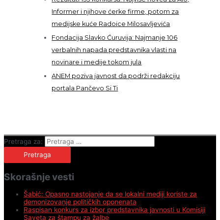
Informer i njihove ćerke firme, potom za
medijske kuće Radoice Milosavljevića
Fondacija Slavko Ćuruvija: Najmanje 106
verbalnih napada predstavnika vlasti na
novinare i medije tokom jula
ANEM poziva javnost da podrži redakciju
portala Pančevo Si Ti
Pretraga za:
Skorašnje vesti
Šabić: Opasno nastojanje da se lokalni mediji koriste za
demonizovanje političkih oponenata
Raspisan konkurs za izbor predstavnika javnosti u Komisiji
Saveta za štampu za žalbe