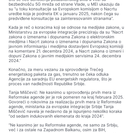
bezbednošću 5G mreža od strane Vlade, u MEI ukazuju da
su “u toku konsultacije sa Evropskom komisijom o Nacrtu
uredbe koja je podneta EK u januaru 2025, nakon čega su
predviđene konsultacije sa zainteresovanim stranama”.
Kada je reč o koracima koji se odnose na medijske zakone, u
Ministarstvu za evropske integracije preciziraju da su “Nacrt
zakona o izmenama i dopunama Zakona o elektronskim
medijima i Nacrt zakona o izmenama i dopunama Zakona o
javnom informisanju i medijima dostavljeni Evropskoj komisiji
na komentare 21. decembra 2024, a Nacrt zakona o izmeni i
dopuni Zakona o javnim medijskim servisima 24. decembra
2024.”
Konačno, za meru vezanu za sprovođenje Trećeg
energetskog paketa za gas, trenutno se čeka odluka
Agencije za saradnju EU energetskih regulatora, što je
proces van nadležnosti Republike Srbije.
Tanja Miščević: Ne kasnimo u sprovođenju prvih mera iz
Reformske agende jer je rok pomeren na kraj februara 2025.
Govoreći o rokovima za realizaciju prvih mera iz Reformske
agende, ministarka za evropske integracije Srbije Tanja
Miščević navela je nedavno da je ispunjeno nekoliko koraka
“od sedam indukovanih elemenata do kraja 2024”.
“Ne kasnimo jer su Reformske agende, ne samo za Srbiju,
već i za ostale na Zapadnom Balkanu, osim za BiH,