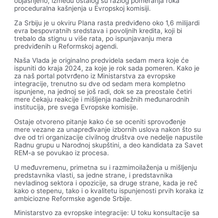
objašnjeno, između ostalog su razlog pomeranja roka
proceduralna kašnjenja u Evropskoj komisiji.
Za Srbiju je u okviru Plana rasta predviđeno oko 1,6 milijardi
evra bespovratnih sredstava i povoljnih kredita, koji bi
trebalo da stignu u više rata, po ispunjavanju mera
predviđenih u Reformskoj agendi.
Naša Vlada je originalno predvidela sedam mera koje će
ispuniti do kraja 2024, za koje je rok sada pomeren. Kako je
za naš portal potvrđeno iz Ministarstva za evropske
integracije, trenutno su dve od sedam mera kompletno
ispunjene, na jednoj se još radi, dok se za preostale četiri
mere čekaju reakcije i mišljenja nadležnih međunarodnih
institucija, pre svega Evropske komisije.
Ostaje otvoreno pitanje kako će se oceniti sprovođenje
mere vezane za unapređivanje izbornih uslova nakon što su
dve od tri organizacije civilnog društva ove nedelje napustile
Radnu grupu u Narodnoj skupštini, a deo kandidata za Savet
REM-a se povukao iz procesa.
U međuvremenu, primetna su i razmimoilaženja u mišljenju
predstavnika vlasti, sa jedne strane, i predstavnika
nevladinog sektora i opozicije, sa druge strane, kada je reč
kako o stepenu, tako i o kvalitetu ispunjenosti prvih koraka iz
ambiciozne Reformske agende Srbije.
Ministarstvo za evropske integracije: U toku konsultacije sa