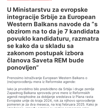
U Ministarstvu za evropske
integracije Srbije za European
Western Balkans navode da “s
obzirom na to da je 7 kandidata
povuklo kandidaturu, razmatra
se kako da u skladu sa
zakonom postupak izbora
članova Saveta REM bude
ponovljen“
Prenosimo istraživanje European Western Balkans o
(ne)sprovođenju mera iz Reformske agende:
Iako je prvobitno bilo predviđeno da Srbija i druge zemlje
Zapadnog Balkana sprovedu prve mere iz Reformskih
agendi neophodne za dobijanje sredstava iz Plana rasta
Evropske unije do kraja 2024, rok za njihovo sprovođenje
pomeren je za dva meseca, na kraj februara 2025. Kako je