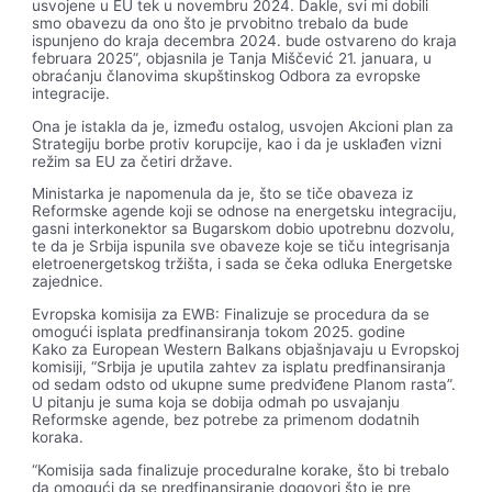
usvojene u EU tek u novembru 2024. Dakle, svi mi dobili
smo obavezu da ono što je prvobitno trebalo da bude
ispunjeno do kraja decembra 2024. bude ostvareno do kraja
februara 2025”, objasnila je Tanja Miščević 21. januara, u
obraćanju članovima skupštinskog Odbora za evropske
integracije.
Ona je istakla da je, između ostalog, usvojen Akcioni plan za
Strategiju borbe protiv korupcije, kao i da je usklađen vizni
režim sa EU za četiri države.
Ministarka je napomenula da je, što se tiče obaveza iz
Reformske agende koji se odnose na energetsku integraciju,
gasni interkonektor sa Bugarskom dobio upotrebnu dozvolu,
te da je Srbija ispunila sve obaveze koje se tiču integrisanja
eletroenergetskog tržišta, i sada se čeka odluka Energetske
zajednice.
Evropska komisija za EWB: Finalizuje se procedura da se
omogući isplata predfinansiranja tokom 2025. godine
Kako za European Western Balkans objašnjavaju u Evropskoj
komisiji, “Srbija je uputila zahtev za isplatu predfinansiranja
od sedam odsto od ukupne sume predviđene Planom rasta”.
U pitanju je suma koja se dobija odmah po usvajanju
Reformske agende, bez potrebe za primenom dodatnih
koraka.
“Komisija sada finalizuje proceduralne korake, što bi trebalo
da omogući da se predfinansiranje dogovori što je pre