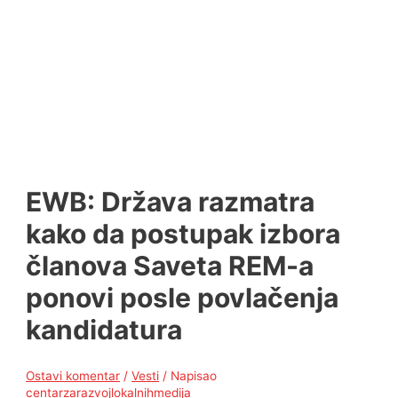
EWB: Država razmatra
kako da postupak izbora
članova Saveta REM-a
ponovi posle povlačenja
kandidatura
Ostavi komentar
/
Vesti
/ Napisao
centarzarazvojlokalnihmedija