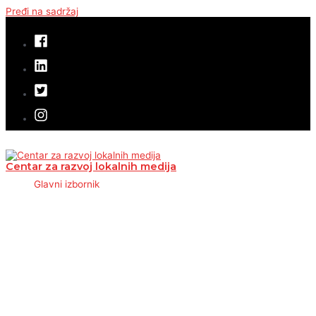
Pređi na sadržaj
Centar za razvoj lokalnih medija
Glavni izbornik