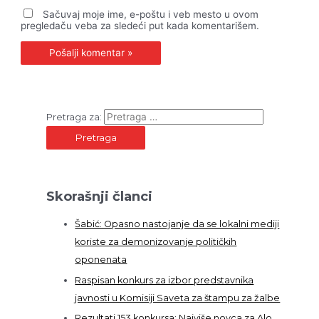
Sačuvaj moje ime, e-poštu i veb mesto u ovom
pregledaču veba za sledeći put kada komentarišem.
Pretraga za:
Skorašnji članci
Šabić: Opasno nastojanje da se lokalni mediji
koriste za demonizovanje političkih
oponenata
Raspisan konkurs za izbor predstavnika
javnosti u Komisiji Saveta za štampu za žalbe
Rezultati 153 konkursa: Najviše novca za Alo,