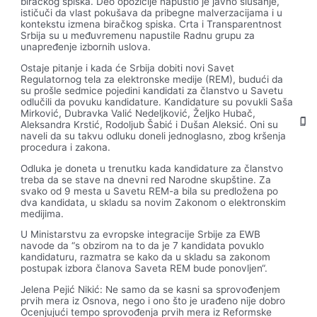
biračkog spiska. Deo opozicije napustio je javno slušanje,
ističuči da vlast pokušava da pribegne malverzacijama i u
kontekstu izmena biračkog spiska. Crta i Transparentnost
Srbija su u međuvremenu napustile Radnu grupu za
unapređenje izbornih uslova.
Ostaje pitanje i kada će Srbija dobiti novi Savet
Regulatornog tela za elektronske medije (REM), budući da
su prošle sedmice pojedini kandidati za članstvo u Savetu
odlučili da povuku kandidature. Kandidature su povukli Saša
Mirković, Dubravka Valić Nedeljković, Željko Hubač,
Aleksandra Krstić, Rodoljub Šabić i Dušan Aleksić. Oni su
naveli da su takvu odluku doneli jednoglasno, zbog kršenja
procedura i zakona.
Odluka je doneta u trenutku kada kandidature za članstvo
treba da se stave na dnevni red Narodne skupštine. Za
svako od 9 mesta u Savetu REM-a bila su predložena po
dva kandidata, u skladu sa novim Zakonom o elektronskim
medijima.
U Ministarstvu za evropske integracije Srbije za EWB
navode da “s obzirom na to da je 7 kandidata povuklo
kandidaturu, razmatra se kako da u skladu sa zakonom
postupak izbora članova Saveta REM bude ponovljen“.
Jelena Pejić Nikić: Ne samo da se kasni sa sprovođenjem
prvih mera iz Osnova, nego i ono što je urađeno nije dobro
Ocenjujući tempo sprovođenja prvih mera iz Reformske