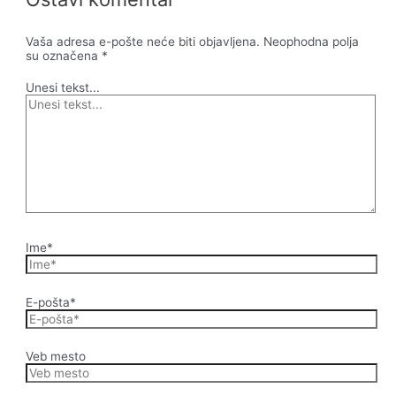
Vaša adresa e-pošte neće biti objavljena.
Neophodna polja
su označena
*
Unesi tekst...
Ime*
E-pošta*
Veb mesto