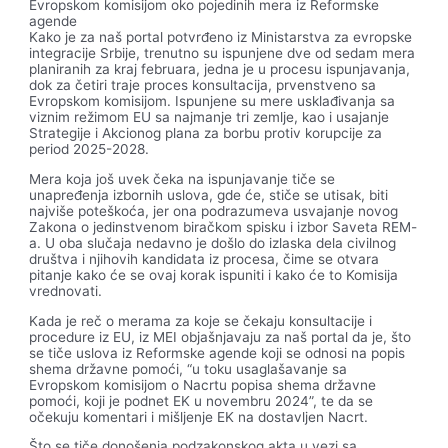
Evropskom komisijom oko pojedinih mera iz Reformske
agende
Kako je za naš portal potvrđeno iz Ministarstva za evropske
integracije Srbije, trenutno su ispunjene dve od sedam mera
planiranih za kraj februara, jedna je u procesu ispunjavanja,
dok za četiri traje proces konsultacija, prvenstveno sa
Evropskom komisijom. Ispunjene su mere usklađivanja sa
viznim režimom EU sa najmanje tri zemlje, kao i usajanje
Strategije i Akcionog plana za borbu protiv korupcije za
period 2025-2028.
Mera koja još uvek čeka na ispunjavanje tiče se
unapređenja izbornih uslova, gde će, stiče se utisak, biti
najviše poteškoća, jer ona podrazumeva usvajanje novog
Zakona o jedinstvenom biračkom spisku i izbor Saveta REM-
a. U oba slučaja nedavno je došlo do izlaska dela civilnog
društva i njihovih kandidata iz procesa, čime se otvara
pitanje kako će se ovaj korak ispuniti i kako će to Komisija
vrednovati.
Kada je reč o merama za koje se čekaju konsultacije i
procedure iz EU, iz MEI objašnjavaju za naš portal da je, što
se tiče uslova iz Reformske agende koji se odnosi na popis
shema državne pomoći, “u toku usaglašavanje sa
Evropskom komisijom o Nacrtu popisa shema državne
pomoći, koji je podnet EK u novembru 2024”, te da se
očekuju komentari i mišljenje EK na dostavljen Nacrt.
Što se tiče donošenja podzakonskog akta u vezi sa