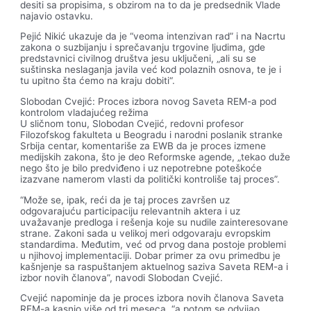
desiti sa propisima, s obzirom na to da je predsednik Vlade
najavio ostavku.
Pejić Nikić ukazuje da je “veoma intenzivan rad” i na Nacrtu
zakona o suzbijanju i sprečavanju trgovine ljudima, gde
predstavnici civilnog društva jesu uključeni, „ali su se
suštinska neslaganja javila već kod polaznih osnova, te je i
tu upitno šta ćemo na kraju dobiti“.
Slobodan Cvejić: Proces izbora novog Saveta REM-a pod
kontrolom vladajućeg režima
U sličnom tonu, Slobodan Cvejić, redovni profesor
Filozofskog fakulteta u Beogradu i narodni poslanik stranke
Srbija centar, komentariše za EWB da je proces izmene
medijskih zakona, što je deo Reformske agende, „tekao duže
nego što je bilo predviđeno i uz nepotrebne poteškoće
izazvane namerom vlasti da politički kontroliše taj proces”.
“Može se, ipak, reći da je taj proces završen uz
odgovarajuću participaciju relevantnih aktera i uz
uvažavanje predloga i rešenja koje su nudile zainteresovane
strane. Zakoni sada u velikoj meri odgovaraju evropskim
standardima. Međutim, već od prvog dana postoje problemi
u njihovoj implementaciji. Dobar primer za ovu primedbu je
kašnjenje sa raspuštanjem aktuelnog saziva Saveta REM-a i
izbor novih članova”, navodi Slobodan Cvejić.
Cvejić napominje da je proces izbora novih članova Saveta
REM-a kasnio više od tri meseca, “a potom se odvijao