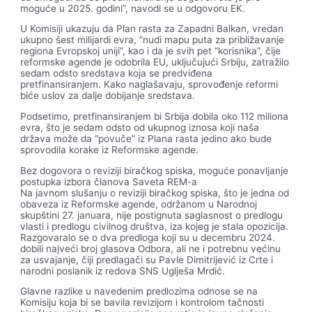
moguće u 2025. godini”, navodi se u odgovoru EK.
U Komisiji ukazuju da Plan rasta za Zapadni Balkan, vredan
ukupno šest milijardi evra, “nudi mapu puta za približavanje
regiona Evropskoj uniji”, kao i da je svih pet “korisnika”, čije
reformske agende je odobrila EU, uključujući Srbiju, zatražilo
sedam odsto sredstava koja se predviđena
pretfinansiranjem. Kako naglašavaju, sprovođenje reformi
biće uslov za dalje dobijanje sredstava.
Podsetimo, pretfinansiranjem bi Srbija dobila oko 112 miliona
evra, što je sedam odsto od ukupnog iznosa koji naša
država može da “povuče” iz Plana rasta jedino ako bude
sprovodila korake iz Reformske agende.
Bez dogovora o reviziji biračkog spiska, moguće ponavljanje
postupka izbora članova Saveta REM-a
Na javnom slušanju o reviziji biračkog spiska, što je jedna od
obaveza iz Reformske agende, održanom u Narodnoj
skupštini 27. januara, nije postignuta saglasnost o predlogu
vlasti i predlogu civilnog društva, iza kojeg je stala opozicija.
Razgovaralo se o dva predloga koji su u decembru 2024.
dobili najveći broj glasova Odbora, ali ne i potrebnu većinu
za usvajanje, čiji predlagači su Pavle Dimitrijević iz Crte i
narodni poslanik iz redova SNS Uglješa Mrdić.
Glavne razlike u navedenim predlozima odnose se na
Komisiju koja bi se bavila revizijom i kontrolom tačnosti