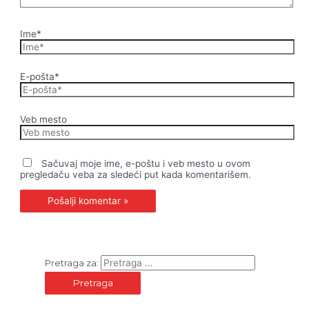
Ime*
E-pošta*
Veb mesto
Sačuvaj moje ime, e-poštu i veb mesto u ovom
pregledaču veba za sledeći put kada komentarišem.
Pretraga za: