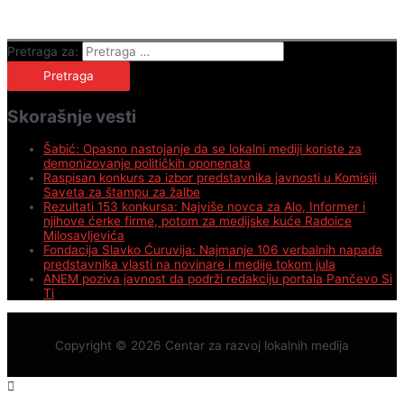
Pretraga za:
Skorašnje vesti
Šabić: Opasno nastojanje da se lokalni mediji koriste za
demonizovanje političkih oponenata
Raspisan konkurs za izbor predstavnika javnosti u Komisiji
Saveta za štampu za žalbe
Rezultati 153 konkursa: Najviše novca za Alo, Informer i
njihove ćerke firme, potom za medijske kuće Radoice
Milosavljevića
Fondacija Slavko Ćuruvija: Najmanje 106 verbalnih napada
predstavnika vlasti na novinare i medije tokom jula
ANEM poziva javnost da podrži redakciju portala Pančevo Si
Ti
Copyright © 2026
Centar za razvoj lokalnih medija