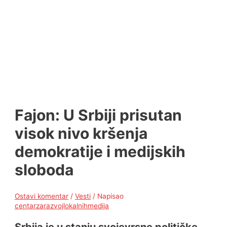
Fajon: U Srbiji prisutan
visok nivo kršenja
demokratije i medijskih
sloboda
Ostavi komentar
/
Vesti
/ Napisao
centarzarazvojlokalnihmedija
Srbija je u stanju svojevrsne političke