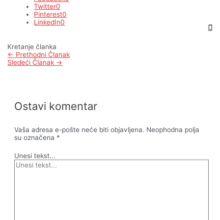
Twitter
0
Pinterest
0
LinkedIn
0
Kretanje članka
←
Prethodni Članak
Sledeći Članak
→
Ostavi komentar
Vaša adresa e-pošte neće biti objavljena.
Neophodna polja
su označena
*
Unesi tekst...