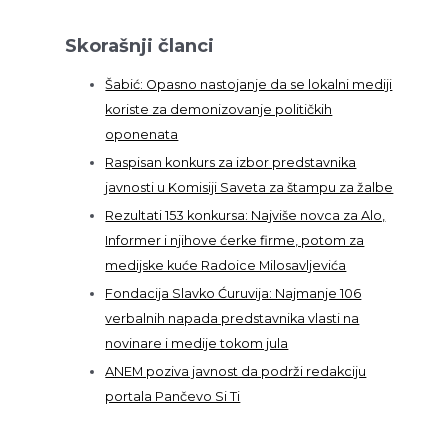
Skorašnji članci
Šabić: Opasno nastojanje da se lokalni mediji
koriste za demonizovanje političkih
oponenata
Raspisan konkurs za izbor predstavnika
javnosti u Komisiji Saveta za štampu za žalbe
Rezultati 153 konkursa: Najviše novca za Alo,
Informer i njihove ćerke firme, potom za
medijske kuće Radoice Milosavljevića
Fondacija Slavko Ćuruvija: Najmanje 106
verbalnih napada predstavnika vlasti na
novinare i medije tokom jula
ANEM poziva javnost da podrži redakciju
portala Pančevo Si Ti