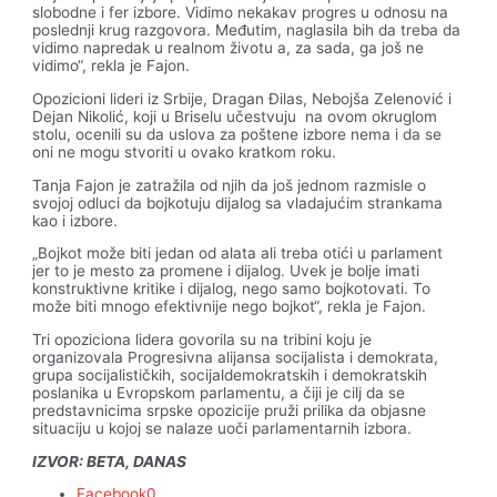
slobodne i fer izbore. Vidimo nekakav progres u odnosu na
poslednji krug razgovora. Međutim, naglasila bih da treba da
vidimo napredak u realnom životu a, za sada, ga još ne
vidimo“, rekla je Fajon.
Opozicioni lideri iz Srbije, Dragan Đilas, Nebojša Zelenović i
Dejan Nikolić, koji u Briselu učestvuju na ovom okruglom
stolu, ocenili su da uslova za poštene izbore nema i da se
oni ne mogu stvoriti u ovako kratkom roku.
Tanja Fajon je zatražila od njih da još jednom razmisle o
svojoj odluci da bojkotuju dijalog sa vladajućim strankama
kao i izbore.
„Bojkot može biti jedan od alata ali treba otići u parlament
jer to je mesto za promene i dijalog. Uvek je bolje imati
konstruktivne kritike i dijalog, nego samo bojkotovati. To
može biti mnogo efektivnije nego bojkot“, rekla je Fajon.
Tri opoziciona lidera govorila su na tribini koju je
organizovala Progresivna alijansa socijalista i demokrata,
grupa socijalističkih, socijaldemokratskih i demokratskih
poslanika u Evropskom parlamentu, a čiji je cilj da se
predstavnicima srpske opozicije pruži prilika da objasne
situaciju u kojoj se nalaze uoči parlamentarnih izbora.
IZVOR: BETA, DANAS
Facebook
0