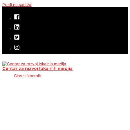
Pređi na sadržaj
Centar za razvoj lokalnih medija
Glavni izbornik