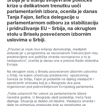
krize u delikatnom trenutku uoči
parlamentarinh izbora, ocenila je danas
Tanja Fajon, šefica delegacije u
parlamentarnom odboru za stabilizaciju
i pridruživanje EU – Srbija, na okruglom
stolu u Briselu posvećenom izbornim
uslovima u Srbiji.
„Prisutan je visok nivo kršenja demokratije, medijskih
sloboda jer u programima sa nacionalnom frekvencijom nisu
predstavljene sve političke stranke ravnopravno a to je
nedopustivo“, ocenila je danas ona a prenosi Radio slobodna
Evropa.
Na okruglom stolu u Briselu posvećenom izbornim uslovima
u Srbiji, na kojem učestvuju predstavnici opozicionog
Saveza za Srbiju, Fajon je podsetila na dijalog vladajućih i
opozicionih stranaka koji je u Beogradu dva puta
organizovan pod pokroviteljstvom Evropskog parlamenta.
„Treba ustanoviti fer uslove za parlamentarne izbore
naredne godine. U Beogradu sledi poslednja, treća faza
dijaloga. Situacija je daleko od idealne. Vladajuće stranke i
dalje ne primenjuju preporuke koje su neophodne za