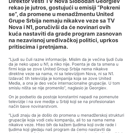
Direktor vesti TV Nova Slobodan Georgiev
rekao je jutros, gostujući u emisiji “Pokreni
se”, da promene u menadžmentu United
Grupe Srbija nemaju nikakve veze sa TV
Nova i N1, poručivši da će novinari ovih
kuća nastaviti da grade program zasnovan
na nezavisnoj uređivačkoj politici, uprkos
pritiscima i pretnjama.
“Ljudi su čuli razne informacije. Mislim da je većina ljudi čula
da je neko upao u N1, a niko nije. Poenta je da ta smena u
firmi koja se zove United Group Srbija nema nikakve
direktne veze sa nama, ni sa televizijom Nova, ni sa N1.
Izdavač tih televizija je kompanija koja se zove United
Media, a ona je deo veće internacionalne grupacije. U tom
smislu ništa se nije promenilo”, naglasio je Georgiev.
On je podsetio da postoje konstantni napadi na pomenute
televizije i na sve medije u Srbiji koji se na profesionalan
način bave novinarstvom.
“Ljudi znaju da je došlo do promena u menadžerskoj strukturi
grupacije koja vodi celu kompaniju, ali to sa nama nema
nikakve veze. Hteo bih da kažem ljudima koji ovde rade i
ljudima koji gledaju naš program da ćemo nastaviti da