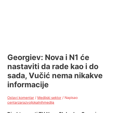
Georgiev: Nova i N1 će
nastaviti da rade kao i do
sada, Vučić nema nikakve
informacije
Ostavi komentar
/
Medijski sektor
/ Napisao
centarzarazvojlokalnihmedija