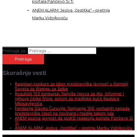
portala Pančevo Si Ti
ANEM ALARM: Jeziva „čestitka“ – pretnja
Marku Vidojkoviću
Pretraga za:
Skorašnje vesti
Raspisan konkurs za izbor predstavnika javnosti u Komisiji
Saveta za štampu za žalbe
Rezultati 153 konkursa: Najviše novca za Alo, Informer i
njihove ćerke firme, potom za medijske kuće Radoice
Milosavljevića
Fondacija Slavko Ćuruvija: Najmanje 106 verbalnih napada
predstavnika vlasti na novinare i medije tokom jula
ANEM poziva javnost da podrži redakciju portala Pančevo Si
Ti
ANEM ALARM: Jeziva „čestitka“ – pretnja Marku Vidojkoviću