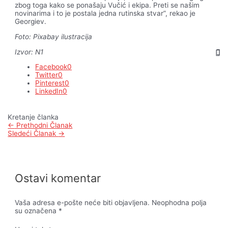
zbog toga kako se ponašaju Vučić i ekipa. Preti se našim
novinarima i to je postala jedna rutinska stvar”, rekao je
Georgiev.
Foto: Pixabay ilustracija
Izvor: N1
Facebook
0
Twitter
0
Pinterest
0
LinkedIn
0
Kretanje članka
←
Prethodni Članak
Sledeći Članak
→
Ostavi komentar
Vaša adresa e-pošte neće biti objavljena.
Neophodna polja
su označena
*