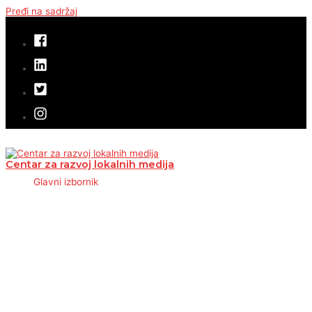
Pređi na sadržaj
Centar za razvoj lokalnih medija
Glavni izbornik