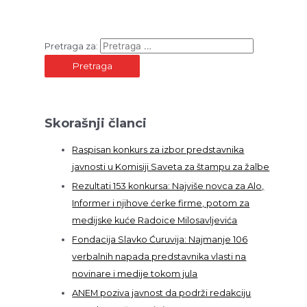
Pretraga za:
Skorašnji članci
Raspisan konkurs za izbor predstavnika
javnosti u Komisiji Saveta za štampu za žalbe
Rezultati 153 konkursa: Najviše novca za Alo,
Informer i njihove ćerke firme, potom za
medijske kuće Radoice Milosavljevića
Fondacija Slavko Ćuruvija: Najmanje 106
verbalnih napada predstavnika vlasti na
novinare i medije tokom jula
ANEM poziva javnost da podrži redakciju