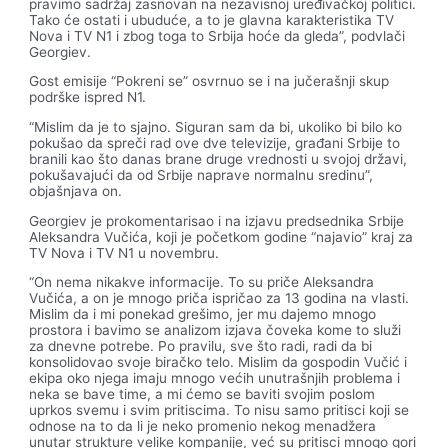
pravimo sadržaj zasnovan na nezavisnoj uređivačkoj politici.
Tako će ostati i ubuduće, a to je glavna karakteristika TV
Nova i TV N1 i zbog toga to Srbija hoće da gleda”, podvlači
Georgiev.
Gost emisije “Pokreni se” osvrnuo se i na jučerašnji skup
podrške ispred N1.
“Mislim da je to sjajno. Siguran sam da bi, ukoliko bi bilo ko
pokušao da spreči rad ove dve televizije, građani Srbije to
branili kao što danas brane druge vrednosti u svojoj državi,
pokušavajući da od Srbije naprave normalnu sredinu”,
objašnjava on.
Georgiev je prokomentarisao i na izjavu predsednika Srbije
Aleksandra Vučića, koji je početkom godine “najavio” kraj za
TV Nova i TV N1 u novembru.
“On nema nikakve informacije. To su priče Aleksandra
Vučića, a on je mnogo priča ispričao za 13 godina na vlasti.
Mislim da i mi ponekad grešimo, jer mu dajemo mnogo
prostora i bavimo se analizom izjava čoveka kome to služi
za dnevne potrebe. Po pravilu, sve što radi, radi da bi
konsolidovao svoje biračko telo. Mislim da gospodin Vučić i
ekipa oko njega imaju mnogo većih unutrašnjih problema i
neka se bave time, a mi ćemo se baviti svojim poslom
uprkos svemu i svim pritiscima. To nisu samo pritisci koji se
odnose na to da li je neko promenio nekog menadžera
unutar strukture velike kompanije, već su pritisci mnogo gori