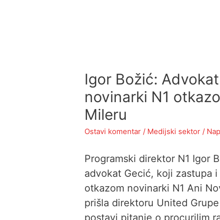
Igor Božić: Advokat
novinarki N1 otkazo
Mileru
Ostavi komentar
/
Medijski sektor
/ Nap
Programski direktor N1 Igor Bo
advokat Gecić, koji zastupa 
otkazom novinarki N1 Ani Nov
prišla direktoru United Grup
postavi pitanje o procurilim