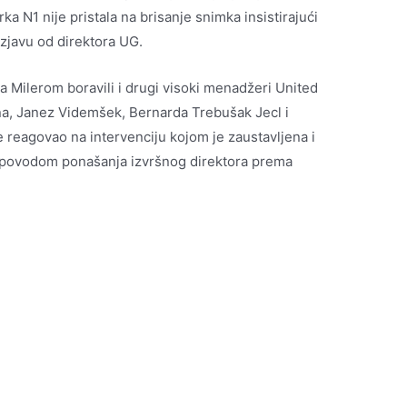
rka N1 nije pristala na brisanje snimka insistirajući
izjavu od direktora UG.
a Milerom boravili i drugi visoki menadžeri United
na, Janez Videmšek, Bernarda Trebušak Jecl i
e reagovao na intervenciju kojom je zaustavljena i
li povodom ponašanja izvršnog direktora prema