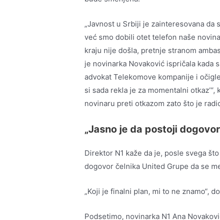
„Javnost u Srbiji je zainteresovana da 
već smo dobili otet telefon naše novina
kraju nije došla, pretnje stranom amba
je novinarka Novaković ispričala kada s
advokat Telekomove kompanije i očigled
si sada rekla je za momentalni otkaz’“,
novinaru preti otkazom zato što je radi
„Jasno je da postoji dogovor 
Direktor N1 kaže da je, posle svega što 
dogovor čelnika United Grupe da se med
„Koji je finalni plan, mi to ne znamo“, d
Podsetimo, novinarka N1 Ana Novaković