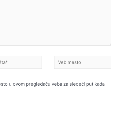
Veb
mesto
esto u ovom pregledaču veba za sledeći put kada