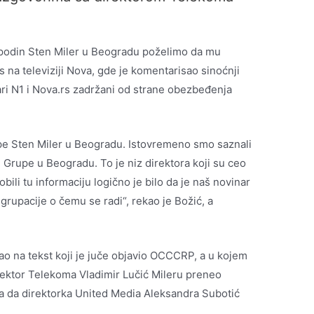
spodin Sten Miler u Beogradu poželimo da mu
s na televiziji Nova, gde je komentarisao sinoćnji
ari N1 i Nova.rs zadržani od strane obezbeđenja
upe Sten Miler u Beogradu. Istovremeno smo saznali
 Grupe u Beogradu. To je niz direktora koji su ceo
bili tu informaciju logično je bilo da je naš novinar
rupacije o čemu se radi“, rekao je Božić, a
ao na tekst koji je juče objavio OCCCRP, a u kojem
rektor Telekoma Vladimir Lučić Mileru preneo
 da direktorka United Media Aleksandra Subotić