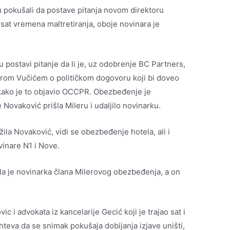
su pokušali da postave pitanja novom direktoru
at vremena maltretiranja, oboje novinara je
u postavi pitanje da li je, uz odobrenje BC Partners,
om Vučićem o političkom dogovoru koji bi doveo
 kako je to objavio OCCPR. Obezbeđenje je
 Novaković prišla Mileru i udaljilo novinarku.
ila Novaković, vidi se obezbeđenje hotela, ali i
vinare N1 i Nove.
tala je novinarka člana Milerovog obezbeđenja, a on
 i advokata iz kancelarije Gecić koji je trajao sat i
teva da se snimak pokušaja dobijanja izjave uništi,