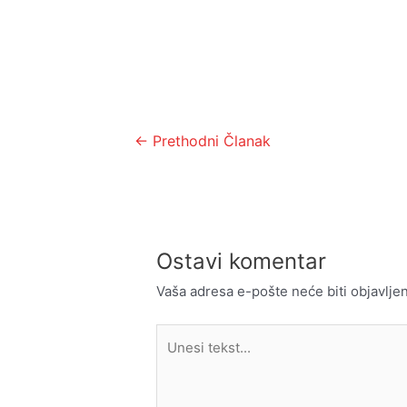
Kretanje
←
Prethodni Članak
članka
Ostavi komentar
Vaša adresa e-pošte neće biti objavljen
Unesi
tekst...