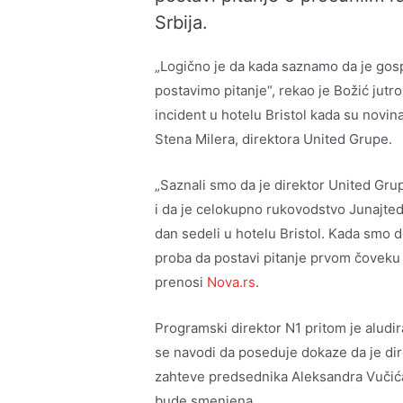
Srbija.
„Logično je da kada saznamo da je go
postavimo pitanje“, rekao je Božić jutro
incident u hotelu Bristol kada su novin
Stena Milera, direktora United Grupe.
„Saznali smo da je direktor United Gr
i da je celokupno rukovodstvo Junajted
dan sedeli u hotelu Bristol. Kada smo do
proba da postavi pitanje prvom čoveku g
prenosi
Nova.rs
.
Programski direktor N1 pritom je aludir
se navodi da poseduje dokaze da je di
zahteve predsednika Aleksandra Vučića
bude smenjena.