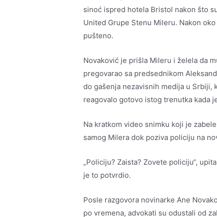
sinoć ispred hotela Bristol nakon što 
United Grupe Stenu Mileru. Nakon oko s
pušteno.
Novaković je prišla Mileru i želela da m
pregovarao sa predsednikom Aleksandr
do gašenja nezavisnih medija u Srbiji,
reagovalo gotovo istog trenutka kada je
Na kratkom video snimku koji je zabelež
samog Milera dok poziva policiju na no
„Policiju? Zaista? Zovete policiju“, upi
je to potvrdio.
Posle razgovora novinarke Ane Novakovic
po vremena, advokati su odustali od zah