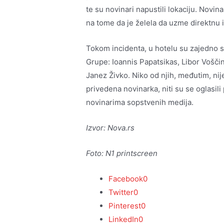
te su novinari napustili lokaciju. Novina
na tome da je želela da uzme direktnu 
Tokom incidenta, u hotelu su zajedno s
Grupe: Ioannis Papatsikas, Libor Vošči
Janez Živko. Niko od njih, međutim, nij
privedena novinarka, niti su se oglasi
novinarima sopstvenih medija.
Izvor: Nova.rs
Foto: N1 printscreen
Facebook
0
Twitter
0
Pinterest
0
LinkedIn
0