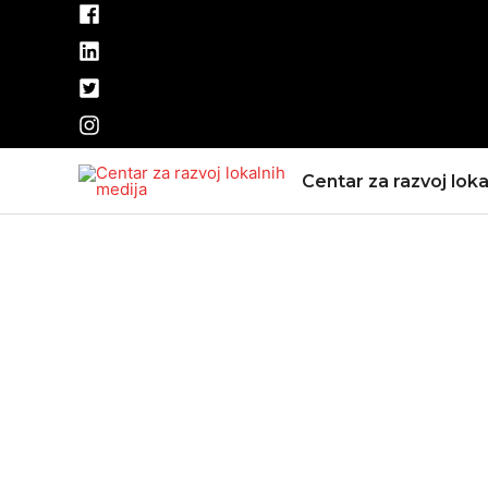
Pređi
na
sadržaj
Centar za razvoj loka