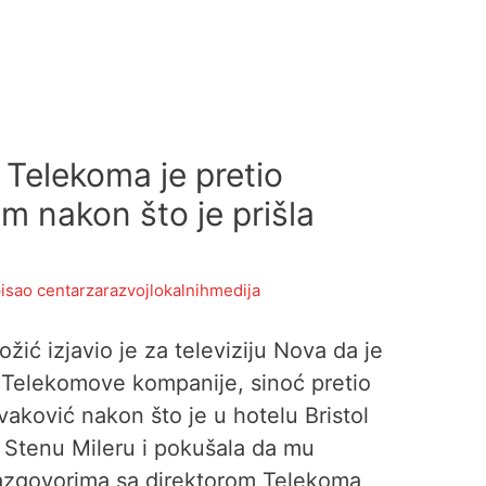
 Telekoma je pretio
m nakon što je prišla
isao
centarzarazvojlokalnihmedija
žić izjavio je za televiziju Nova da je
i Telekomove kompanije, sinoć pretio
aković nakon što je u hotelu Bristol
e Stenu Mileru i pokušala da mu
 razgovorima sa direktorom Telekoma