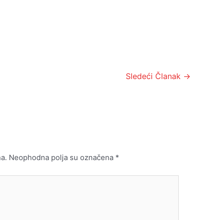
Sledeći Članak
→
a.
Neophodna polja su označena
*