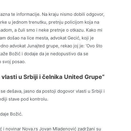
sazna te informacije. Na kraju nismo dobili odgovor,
rke u jednom trenutku, pretnju policijom koja na
sadom, a čuli smo i neke pretnje o otkazu. Kako mi
am došao na lice mesta, advokat Gecić, koji je
no advokat Junajted grupe, rekao joj je: ‘Ovo što
 kaže Božić i dodaje da je nedopustivo da se
o svoj posao.
vlasti u Srbiji i čelnika United Grupe“
se dešava, jasno da postoji dogovor vlasti u Srbiji i
iji stave pod kontrolu.
odaje Božić.
 i novinar Nova.rs Jovan Mladenović zadržani su