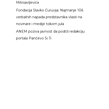
Milosavljevića
Fondacija Slavko Ćuruvija: Najmanje 106
verbalnih napada predstavnika vlasti na
novinare i medije tokom jula
ANEM poziva javnost da podrži redakciju
portala Pančevo Si Ti