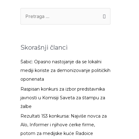
P
r
e
t
Skorašnji članci
r
a
Šabić: Opasno nastojanje da se lokalni
g
mediji koriste za demonizovanje političkih
a
oponenata
z
Raspisan konkurs za izbor predstavnika
a
javnosti u Komisiji Saveta za štampu za
:
žalbe
Rezultati 153 konkursa: Najviše novca za
Alo, Informer i njihove ćerke firme,
potom za medijske kuće Radoice