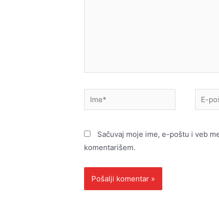
Ime*
E-
pošta*
Sačuvaj moje ime, e-poštu i veb m
komentarišem.