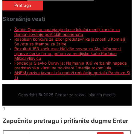
Skorašnje vesti
Šabić: Opasno nastojanje da se lokalni mediji koriste za
demonizovanje političkih oponenata
Raspisan konkurs za izbor predstavnika javnosti u Komisiji
Saveta za štampu za žalbe
Rezultati 153 konkursa: Najviše novca za Alo, Informer i
njihove ćerke firme, potom za medijske kuće Radoice
Milosavljevića
Fondacija Slavko Ćuruvija: Najmanje 106 verbalnih napada
predstavnika vlasti na novinare i medije tokom jula
ANEM poziva javnost da podrži redakciju portala Pančevo Si
Ti
Copyright © 2026
Centar za razvoj lokalnih medija
Započnite pretragu i pritisnite dugme Enter