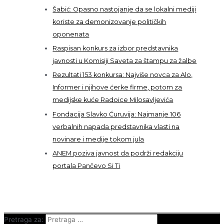
Šabić: Opasno nastojanje da se lokalni mediji
koriste za demonizovanje političkih
oponenata
Raspisan konkurs za izbor predstavnika
javnosti u Komisiji Saveta za štampu za žalbe
Rezultati 153 konkursa: Najviše novca za Alo,
Informer i njihove ćerke firme, potom za
medijske kuće Radoice Milosavljevića
Fondacija Slavko Ćuruvija: Najmanje 106
verbalnih napada predstavnika vlasti na
novinare i medije tokom jula
ANEM poziva javnost da podrži redakciju
portala Pančevo Si Ti
Pretraga za: