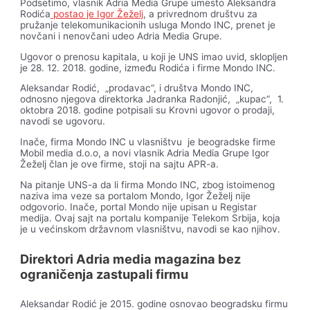
Podsetimo, vlasnik Adria Media Grupe umesto Aleksandra
Rodića
postao je Igor Žeželj
, a privrednom društvu za
pružanje telekomunikacionih usluga Mondo INC, prenet je
novčani i nenovčani udeo Adria Media Grupe.
Ugovor o prenosu kapitala, u koji je UNS imao uvid, sklopljen
je 28. 12. 2018. godine, između Rodića i firme Mondo INC.
Aleksandar Rodić, „prodavac“, i društva Mondo INC,
odnosno njegova direktorka Jadranka Radonjić, „kupac“, 1.
oktobra 2018. godine potpisali su Krovni ugovor o prodaji,
navodi se ugovoru.
Inače, firma Mondo INC u vlasništvu je beogradske firme
Mobil media d.o.o, a novi vlasnik Adria Media Grupe Igor
Žeželj član je ove firme, stoji na sajtu APR-a.
Na pitanje UNS-a da li firma Mondo INC, zbog istoimenog
naziva ima veze sa portalom Mondo, Igor Žeželj nije
odgovorio. Inače, portal Mondo nije upisan u Registar
medija. Ovaj sajt na portalu kompanije Telekom Srbija, koja
je u većinskom državnom vlasništvu, navodi se kao njihov.
Direktori Adria media magazina bez
ograničenja zastupali firmu
Aleksandar Rodić je 2015. godine osnovao beogradsku firmu