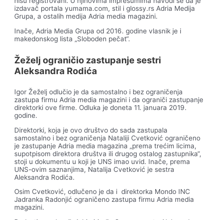
nisu registrovani. U njihovima impresumima navodi se da je
izdavač portala yumama.com, stil i glossy.rs Adria Medija
Grupa, a ostalih medija Adria media magazini.
Inače, Adria Media Grupa od 2016. godine vlasnik je i
makedonskog lista „Sloboden pečat“.
Žeželj ograničio zastupanje sestri
Aleksandra Rodića
Igor Žeželj odlučio je da samostalno i bez ograničenja
zastupa firmu Adria media magazini i da ograniči zastupanje
direktorki ove firme. Odluka je doneta 11. januara 2019.
godine.
Direktorki, koja je ovo društvo do sada zastupala
samostalno i bez ograničenja Nataliji Cvetković ograničeno
je zastupanje Adria media magazina „prema trećim licima,
supotpisom direktora društva ili drugog ostalog zastupnika“,
stoji u dokumentu u koji je UNS imao uvid. Inače, prema
UNS-ovim saznanjima, Natalija Cvetković je sestra
Aleksandra Rodića.
Osim Cvetković, odlučeno je da i direktorka Mondo INC
Jadranka Radonjić ograničeno zastupa firmu Adria media
magazini.