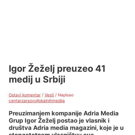
Igor Žeželj preuzeo 41
medij u Srbiji
Ostavi komentar
/
Vesti
/ Napisao
centarzarazvojlokalnihmedija
Preuzimanjem kompanije Adria Media
Grup Igor Žeželj postao je vlasnik i
društva Adria media magazini, koje je u
stopostotnom vlasništvu ove