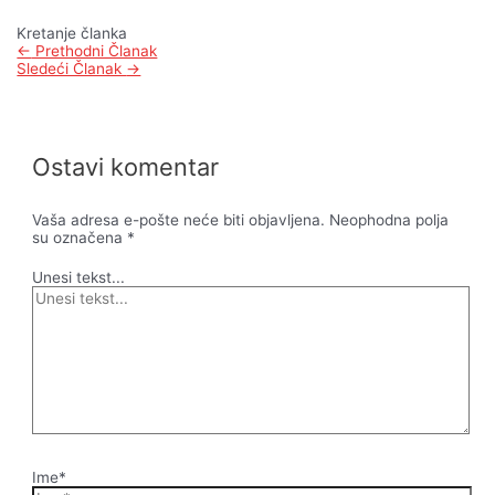
Kretanje članka
←
Prethodni Članak
Sledeći Članak
→
Ostavi komentar
Vaša adresa e-pošte neće biti objavljena.
Neophodna polja
su označena
*
Unesi tekst...
Ime*