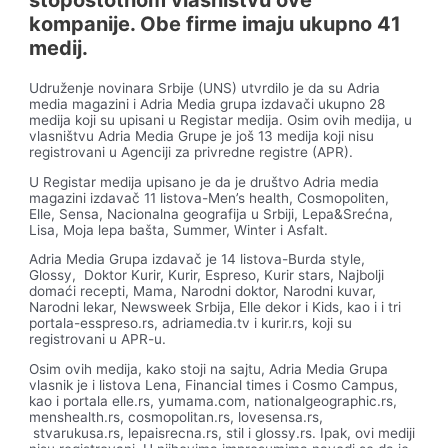
kompanije. Obe firme imaju ukupno 41
medij.
Udruženje novinara Srbije (UNS) utvrdilo je da su Adria
media magazini i Adria Media grupa izdavači ukupno 28
medija koji su upisani u Registar medija. Osim ovih medija, u
vlasništvu Adria Media Grupe je još 13 medija koji nisu
registrovani u Agenciji za privredne registre (APR).
U Registar medija upisano je da je društvo Adria media
magazini izdavač 11 listova-Men’s health, Cosmopoliten,
Elle, Sensa, Nacionalna geografija u Srbiji, Lepa&Srećna,
Lisa, Moja lepa bašta, Summer, Winter i Asfalt.
Adria Media Grupa izdavač je 14 listova-Burda style,
Glossy, Doktor Kurir, Kurir, Espreso, Kurir stars, Najbolji
domaći recepti, Mama, Narodni doktor, Narodni kuvar,
Narodni lekar, Newsweek Srbija, Elle dekor i Kids, kao i i tri
portala-esspreso.rs, adriamedia.tv i kurir.rs, koji su
registrovani u APR-u.
Osim ovih medija, kako stoji na sajtu, Adria Media Grupa
vlasnik je i listova Lena, Financial times i Cosmo Campus,
kao i portala elle.rs, yumama.com, nationalgeographic.rs,
menshealth.rs, cosmopolitan.rs, lovesensa.rs,
stvarukusa.rs, lepaisrecna.rs, stil i glossy.rs. Ipak, ovi mediji