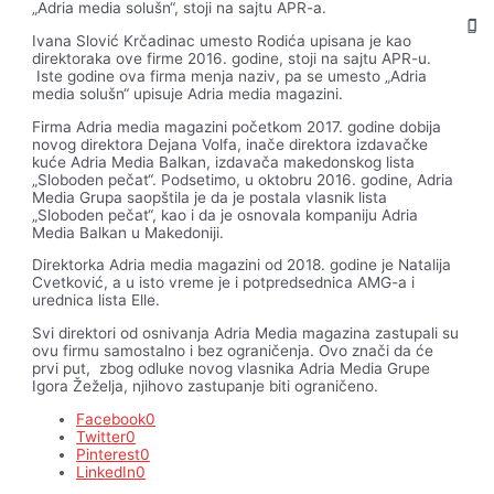
„Adria media solušn“, stoji na sajtu APR-a.
Ivana Slović Krčadinac umesto Rodića upisana je kao
direktoraka ove firme 2016. godine, stoji na sajtu APR-u.
Iste godine ova firma menja naziv, pa se umesto „Adria
media solušn“ upisuje Adria media magazini.
Firma Adria media magazini početkom 2017. godine dobija
novog direktora Dejana Volfa, inače direktora izdavačke
kuće Adria Media Balkan, izdavača makedonskog lista
„Sloboden pečat“. Podsetimo, u oktobru 2016. godine, Adria
Media Grupa saopštila je da je postala vlasnik lista
„Sloboden pečat“, kao i da je osnovala kompaniju Adria
Media Balkan u Makedoniji.
Direktorka Adria media magazini od 2018. godine je Natalija
Cvetković, a u isto vreme je i potpredsednica AMG-a i
urednica lista Elle.
Svi direktori od osnivanja Adria Media magazina zastupali su
ovu firmu samostalno i bez ograničenja. Ovo znači da će
prvi put, zbog odluke novog vlasnika Adria Media Grupe
Igora Žeželja, njihovo zastupanje biti ograničeno.
Facebook
0
Twitter
0
Pinterest
0
LinkedIn
0