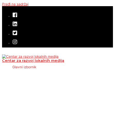
Pređi na sadržaj
Centar za razvoj lokalnih medija
Glavni izbornik