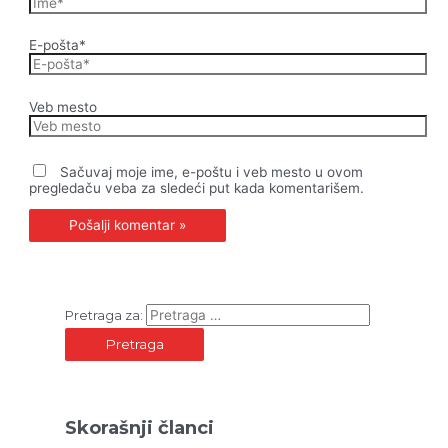
E-pošta*
Veb mesto
Sačuvaj moje ime, e-poštu i veb mesto u ovom
pregledaču veba za sledeći put kada komentarišem.
Pretraga za:
Skorašnji članci