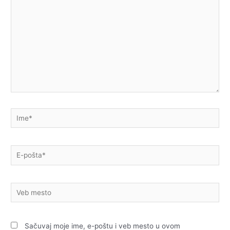
Ime*
E-
pošta*
Veb
mesto
Sačuvaj moje ime, e-poštu i veb mesto u ovom