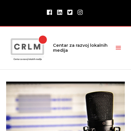
Pređi
na
sadržaj
Glav
Centar za razvoj lokalnih
medija
izbor