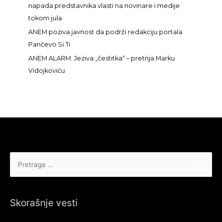
napada predstavnika vlasti na novinare i medije
tokom jula
ANEM poziva javnost da podrži redakciju portala
Pančevo Si Ti
ANEM ALARM: Jeziva „čestitka“ – pretnja Marku
Vidojkoviću
Pretraga
za:
Skorašnje vesti