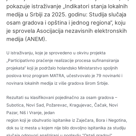
pokazuje istraživanje „Indikatori stanja lokalnih
medija u Srbiji za 2025. godinu: Studija slučaja
osam gradova i opština i jednog regiona“, koju
je sprovela Asocijacija nezavisnih elektronskih
medija (ANEM).
U istraživanju, koje je sprovedeno u okviru projekta
„Participativno praćenje realizacije procesa sufinansiranja
projekata“ koji je podržalo holandsko Ministarstvo spoljnih
poslova kroz program MATRA, učestvovalo je 79 novinarki i
novinara lokalnih medija iz više gradova širom Srbije.
Rezultati su klasifikovani pojedinačno za osam gradova –
Subotica, Novi Sad, Požarevac, Kragujevac, Čačak, Novi
Pazar, Niš i Vranje, jedan
region koji je obuhvatio ispitanike iz Zaječara, Bora i Negotina,
dok su iz mesta u kojem nije bilo dovoljno ispitanika za studiju
slučaja odgovori analizirani u poglavlju “Ostali gradovi”.