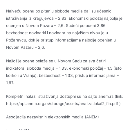
Najveću ocenu po pitanju slobode medija dali su učesnici
istraživanja iz Kragujevca – 2,83. Ekonomski položaj najbolje je
ocenjen u Novom Pazaru – 2,6. Sudeći po oceni 3,86
bezbednost novinarki i novinara na najvišem nivou je u
Požarevcu, dok je pristup informacijama najbolje ocenjen u
Novom Pazaru – 2,6.
Najlošije ocene beleže se u Novom Sadu za sva četiri
indikatora: sloboda medija – 1,33, ekonomski položaj – 1,5 (isto
koliko i u Vranju), bezbednost – 1,33, pristup informacijama –
1,67.
Kompletni nalazi istraživanja dostupni su na sajtu anem.rs (link:
https://api.anem.org.rs/storage/assets/analiza.lokal2_fin.pdf )
Asocijacija nezavisnih elektronskih medija (ANEM)