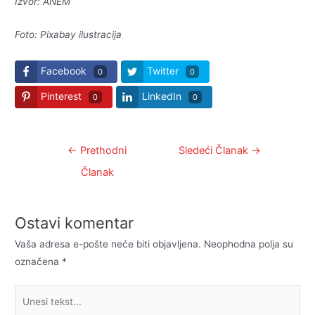
Izvor: ANEM
Foto: Pixabay ilustracija
Facebook
Twitter
0
0
Pinterest
LinkedIn
0
0
Kretanje
←
Prethodni
Sledeći Članak
→
članka
Članak
Ostavi komentar
Vaša adresa e-pošte neće biti objavljena.
Neophodna polja su
označena
*
Unesi
tekst...