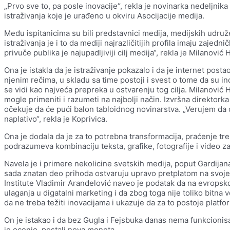
„Prvo sve to, pa posle inovacije“, rekla je novinarka nedeljnik
istraživanja koje je urađeno u okviru Asocijacije medija.
Među ispitanicima su bili predstavnici medija, medijskih udruž
istraživanja je i to da mediji najrazličitijih profila imaju zajednič
privuče publika je najupadljiviji cilj medija“, rekla je Milanović
Ona je istakla da je istraživanje pokazalo i da je internet posta
njenim rečima, u skladu sa time postoji i svest o tome da su ino
se vidi kao najveća prepreka u ostvarenju tog cilja. Milanović 
mogle primeniti i razumeti na najbolji način. Izvršna direktork
očekuje da će pući balon tabloidnog novinarstva. „Verujem da će
naplativo“, rekla je Koprivica.
Ona je dodala da je za to potrebna transformacija, praćenje tre
podrazumeva kombinaciju teksta, grafike, fotografije i video za
Navela je i primere nekolicine svetskih medija, poput Gardijana i
sada znatan deo prihoda ostvaruju upravo pretplatom na svoje 
Institute Vladimir Aranđelović naveo je podatak da na evropsko
ulaganja u digatalni marketing i da zbog toga nije toliko bitna 
da ne treba težiti inovacijama i ukazuje da za to postoje platf
On je istakao i da bez Gugla i Fejsbuka danas nema funkcionisa
je ocenio, postali nova moneta.