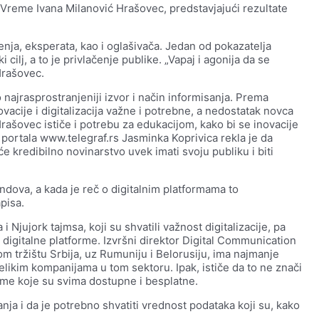
a Vreme Ivana Milanović Hrašovec, predstavjajući rezultate
enja, eksperata, kao i oglašivača. Jedan od pokazatelja
ki cilj, a to je privlačenje publike. „Vapaj i agonija da se
 Hrašovec.
o najrasprostranjeniji izvor i način informisanja. Prema
vacije i digitalizacija važne i potrebne, a nedostatak novca
Hrašovec ističe i potrebu za edukacijom, kako bi se inovacije
a portala www.telegraf.rs Jasminka Koprivica rekla je da
 kredibilno novinarstvo uvek imati svoju publiku i biti
ndova, a kada je reč o digitalnim platformama to
pisa.
 Njujork tajmsa, koji su shvatili važnost digitalizacije, pa
digitalne platforme. Izvršni direktor Digital Communication
m tržištu Srbija, uz Rumuniju i Belorusiju, ima najmanje
velikim kompanijama u tom sektoru. Ipak, ističe da to ne znači
orme koje su svima dostupne i besplatne.
nja i da je potrebno shvatiti vrednost podataka koji su, kako