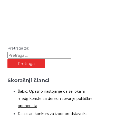
Pretraga za:
Skorašnji članci
Šabić: Opasno nastojanje da se lokalni
mediji koriste za demonizovanje političkih
oponenata
Raspisan konkurs za izbor predstavnika