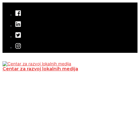
Pređi
na
sadržaj
Centar za razvoj lokalnih medija
Glavni
izbornik