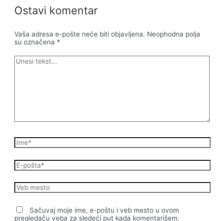
Ostavi komentar
Vaša adresa e-pošte neće biti objavljena.
Neophodna polja
su označena
*
Unesi
tekst...
Ime*
E-
pošta*
Veb
mesto
Sačuvaj moje ime, e-poštu i veb mesto u ovom
pregledaču veba za sledeći put kada komentarišem.