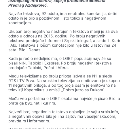
lezbejskog info centra, koje je predstavio aktivista
Predrag Azdejković.
Najviše tekstova, 92 odsto, ima neutralnu konotaciju, četiri
odsto ih je bilo s pozitivnom i isto toliko s negativnom
konotacijom.
Ukupan broj negativno nastrojenih tekstova manji je za dva
odsto u odnosu na 2015. godinu. Po broju negativnih
tekstova prednjače Informer i Srpski telegraf, a slede ih Kurir
i Alo. Tekstova s lošom konotacijom nije bilo u listovima 24
sata, Blic i Danas.
Kada je reč o nedeljnicima, o LGBT populaciji najviše su
pisali NIN, Tabloid i Ekspres. Po broju negativni tekstova
prednjače Tabloid, Pečat i Afera.
Među televizijama po broju priloga izdvaja se N1, a slede
RTS i TV Prva. Na srpskim televizijama emitovano je ukupno
11 negativnih priloga, a od tog broja osam je emitovano na
televiziji Kopernikus u emisiji „Dobro jutro sa Đukom“.
Među veb portalima o LGBT osobama najviše je pisao Blic, a
prate ga b92.net i kurir.rs.
Najveći broj negativnih tekstova objavljen je sajtu srbin.info,
a negativnih objava bilo je i na sajtovima vaseljenska.com,
pravda.rs i informer.rs.