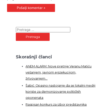
P
r
e
t
r
Skorašnji članci
a
g
ANEM ALARM: Nove pretnje Veranu Matiću
a
vešanjem, javnom egzekucijom,
z
žrtvovanjem…
a
Šabić: Opasno nastojanje da se lokalni mediji
:
koriste za demonizovanje političkih
oponenata
Raspisan konkurs za izbor predstavnika