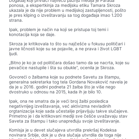
Događaj koji privlači najveću pažnju medija je Parada
ponosa, a ekspertkinja za medijsku etiku Tamara Skroza
ukazala je da nije problem u medijskoj zastupljenosti, pošto
je pres kliping o izveštavanju sa tog događaja imao 1.200
strana.
Ipak, problem je način na koji se pristupa toj temi i
konotacija koja se daje.
Skroza je kritikovala to što su najčešće u fokusu političari i
javne ličnosti koje su se pojavile, a ne prava i život LGBT
ljudi.
„Bitno je ko je od političara došao tamo da se nacrta, koje su
pevačice nastupile i šta su obukle“, ocenila je Skroza.
Govoreći o žalbama koje su podnete Savetu za štampu,
generalna sekretarka tog tela Gordana Novaković navela je
da je u 2016. godini podneta 21 žalba što je više nego
dvostruko u odnosu na 2015, kada ih je bilo 10.
Ipak, ona ne smatra da je veći broj žalbi posledica
negativnijeg izveštavanja, već aktivizma nevladinih
orgtanizacija koje sada učestalije prijavljuju takve slučajeve.
Primetno je i da kritikovani mediji sve češće uvažavaju stav
Saveta za štampu i tako unapređuju svoje izveštavanje.
Komisja je u devet slučajeva utvrdila prekršaj Kodeksa
novinara Srbije, dok je u dva slučaja utvrdila da toga nije