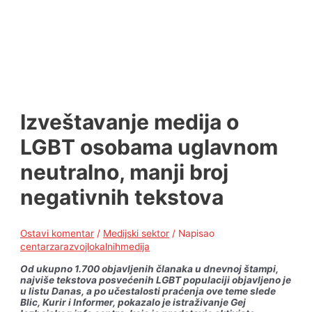
Izveštavanje medija o
LGBT osobama uglavnom
neutralno, manji broj
negativnih tekstova
Ostavi komentar
/
Medijski sektor
/ Napisao
centarzarazvojlokalnihmedija
Od ukupno 1.700 objavljenih članaka u dnevnoj štampi,
najviše tekstova posvećenih LGBT populaciji objavljeno je
u listu Danas, a po učestalosti praćenja ove teme slede
Blic, Kurir i Informer, pokazalo je istraživanje Gej