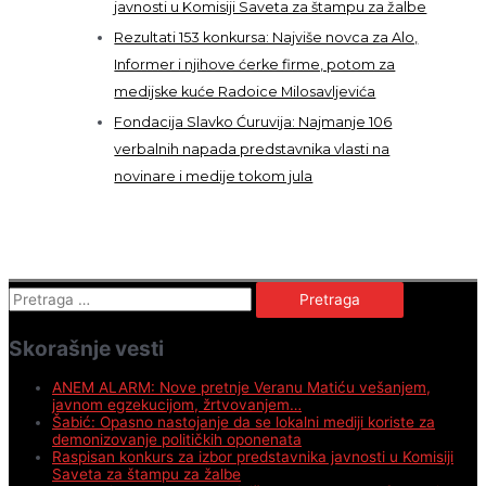
javnosti u Komisiji Saveta za štampu za žalbe
Rezultati 153 konkursa: Najviše novca za Alo,
Informer i njihove ćerke firme, potom za
medijske kuće Radoice Milosavljevića
Fondacija Slavko Ćuruvija: Najmanje 106
verbalnih napada predstavnika vlasti na
novinare i medije tokom jula
Pretraga
za:
Skorašnje vesti
ANEM ALARM: Nove pretnje Veranu Matiću vešanjem,
javnom egzekucijom, žrtvovanjem…
Šabić: Opasno nastojanje da se lokalni mediji koriste za
demonizovanje političkih oponenata
Raspisan konkurs za izbor predstavnika javnosti u Komisiji
Saveta za štampu za žalbe