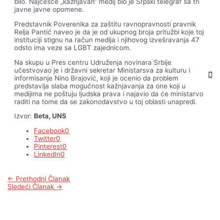
bilo. Najčešće „kažnjavan“ medij bio je Srpski telegraf sa tri
javne javne opomene.
Predstavnik Poverenika za zaštitu ravnopravnosti pravnik
Relja Pantić naveo je da je od ukupnog broja pritužbi koje toj
instituciji stignu na račun medija i njihovog izvešravanja 47
odsto ima veze sa LGBT zajednicom.
Na skupu u Pres centru Udruženja novinara Srbije
učestvovao je i državni sekretar Ministarsva za kulturu i
informisanje Nino Brajović, koji je ocenio da problem
predstavlja slaba mogućnost kažnjavanja za one koji u
medijima ne poštuju ljudska prava i najavio da će ministarvo
raditi na tome da se zakonodavstvo u toj oblasti unapredi.
Izvor:
Beta, UNS
Facebook
0
Twitter
0
Pinterest
0
LinkedIn
0
Kretanje
←
Prethodni Članak
članka
Sledeći Članak
→