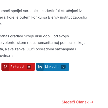
oći spoljni saradnici, marketinški stručnjaci iz
era, koje je putem konkursa Blerov institut zaposlio
e.
nas građani Srbije nisu dobili od svojih
 o volonterskom radu, humanitarnoj pomoći za koju
eta, a sve zahvaljujući posrednim saznanjima i
ovinara.
Pinterest
LinkedIn
0
0
Sledeći Članak
→