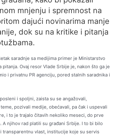
nom mnjenju i spremnost na
pritom dajući novinarima manje
je, dok su na kritike i pitanja
optužbama.
etak saradnje sa medijima primer je Ministarstvo
a pitanja. Ovaj resor Vlade Srbije je, nakon što ga je
o i privatnu PR agenciju, pored stalnih saradnika i
posleni i spoljni, zaista su se angažovali,
teme, pozivali medije, obećavali, pa čak i uspevali
 i to je trajalo čitavih nekoliko meseci, do prve
 A njihov rad platili su građani Srbije. I to bi bilo
 transparentnu vlast, institucije koje su servis