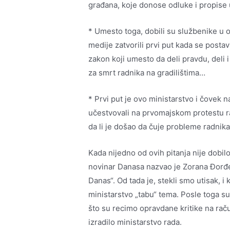
građana, koje donose odluke i propise u
* Umesto toga, dobili su službenike u o
medije zatvorili prvi put kada se postavi
zakon koji umesto da deli pravdu, deli 
za smrt radnika na gradilištima…
* Prvi put je ovo ministarstvo i čovek
učestvovali na prvomajskom protestu rad
da li je došao da čuje probleme radnika 
Kada nijedno od ovih pitanja nije dobilo
novinar Danasa nazvao je Zorana Đorđev
Danas“. Od tada je, stekli smo utisak, 
ministarstvo „tabu“ tema. Posle toga su
što su recimo opravdane kritike na raču
izradilo ministarstvo rada.