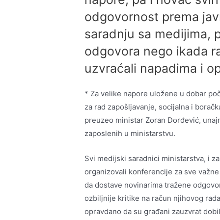
odgovornost prema jav
saradnju sa medijima, 
odgovora nego ikada rani
uzvraćali napadima i 
* Za velike napore uložene u dobar poč
za rad zapošljavanje, socijalna i boračk
preuzeo ministar Zoran Đorđević, unajmi
zaposlenih u ministarstvu.
Svi medijski saradnici ministarstva, i za
organizovali konferencije za sve važne 
da dostave novinarima tražene odgovore,
ozbiljnije kritike na račun njihovog rada.
opravdano da su građani zauzvrat dobili