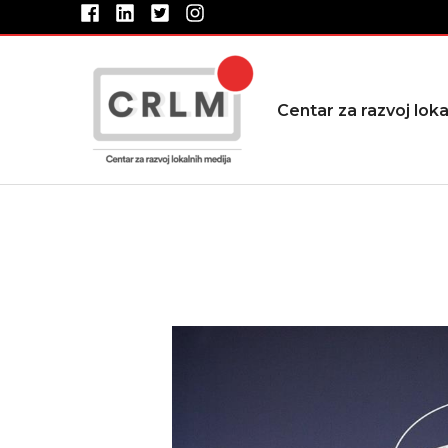
Pređi
na
sadržaj
Centar za razvoj loka