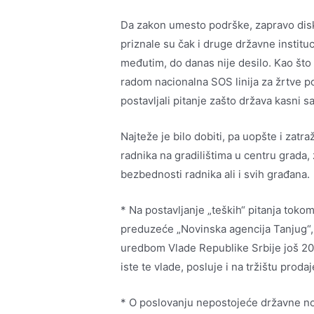
Da zakon umesto podrške, zapravo disk
priznale su čak i druge državne instituc
međutim, do danas nije desilo. Kao što s
radom nacionalna SOS linija za žrtve po
postavljali pitanje zašto država kasni
Najteže je bilo dobiti, pa uopšte i zatr
radnika na gradilištima u centru grada,
bezbednosti radnika ali i svih građana.
* Na postavljanje „teških“ pitanja tokom
preduzeće „Novinska agencija Tanjug“,
uredbom Vlade Republike Srbije još 2015
iste te vlade, posluje i na tržištu proda
* O poslovanju nepostojeće državne no