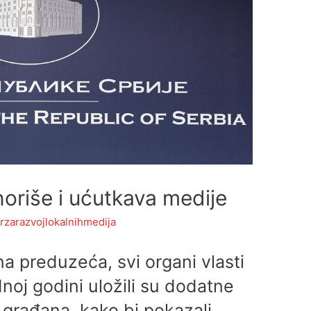
noriše i ućutkava medije
rzarazvojlokalnihmedija
na preduzeća, svi organi vlasti
noj godini uložili su dodatne
 građana, kako bi pokazali