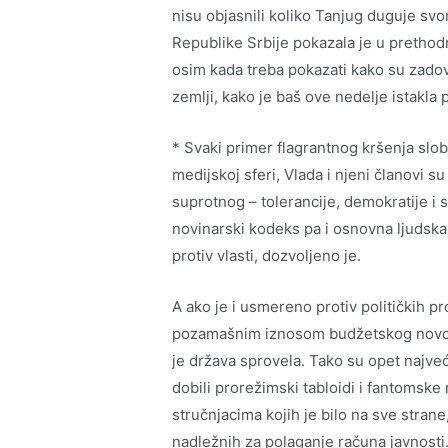
nisu objasnili koliko Tanjug duguje svom
Republike Srbije pokazala je u prethod
osim kada treba pokazati kako su zadov
zemlji, kako je baš ove nedelje istakla
* Svaki primer flagrantnog kršenja slo
medijskoj sferi, Vlada i njeni članovi su
suprotnog – tolerancije, demokratije i 
novinarski kodeks pa i osnovna ljudska
protiv vlasti, dozvoljeno je.
A ako je i usmereno protiv političkih pro
pozamašnim iznosom budžetskog novca
je država sprovela. Tako su opet najve
dobili prorežimski tabloidi i fantomske
stručnjacima kojih je bilo na sve stran
nadležnih za polaganje računa javnosti