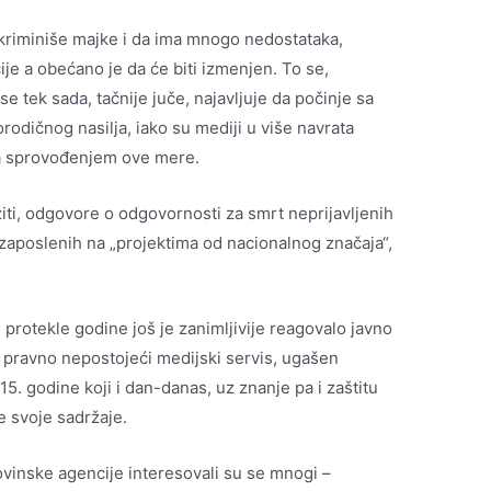
riminiše majke i da ima mnogo nedostataka,
ije a obećano je da će biti izmenjen. To se,
e tek sada, tačnije juče, najavljuje da počinje sa
rodičnog nasilja, iako su mediji u više navrata
 sa sprovođenjem ove mere.
ažiti, odgovore o odgovornosti za smrt neprijavljenih
 zaposlenih na „projektima od nacionalnog značaja“,
 protekle godine još je zanimljivije reagovalo javno
 pravno nepostojeći medijski servis, ugašen
. godine koji i dan-danas, uz znanje pa i zaštitu
je svoje sadržaje.
vinske agencije interesovali su se mnogi –