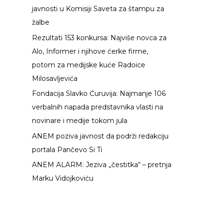
javnosti u Komisiji Saveta za štampu za
a
žalbe
z
Rezultati 153 konkursa: Najviše novca za
a
Alo, Informer i njihove ćerke firme,
:
potom za medijske kuće Radoice
Milosavljevića
Fondacija Slavko Ćuruvija: Najmanje 106
verbalnih napada predstavnika vlasti na
novinare i medije tokom jula
ANEM poziva javnost da podrži redakciju
portala Pančevo Si Ti
ANEM ALARM: Jeziva „čestitka“ – pretnja
Marku Vidojkoviću