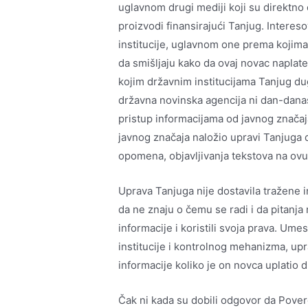
uglavnom drugi mediji koji su direktn
proizvodi finansirajući Tanjug. Interes
institucije, uglavnom one prema kojima
da smišljaju kako da ovaj novac naplate
kojim državnim institucijama Tanjug du
državna novinska agencija ni dan-danas
pristup informacijama od javnog značaj
javnog značaja naložio upravi Tanjuga 
opomena, objavljivanja tekstova na ov
Uprava Tanjuga nije dostavila tražene i
da ne znaju o čemu se radi i da pitanja ni
informacije i koristili svoja prava. Um
institucije i kontrolnog mehanizma, upr
informacije koliko je on novca uplatio
Čak ni kada su dobili odgovor da Povere