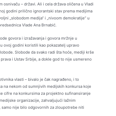
 osnivaču – državi. Ali i cela država oličena u Vladi
noj godini prilično ignorantski stav prema medijima
oljni „slobodom medija“ i „nivoom demokratije“ u
 predsednica Vlade Ana Brnabić.
bode govora i izražavanja i govora mržnje u
 u ovoj godini koristili kao pokazatelj upravo
slobode. Slobode da svako radi šta hoće, mediji krše
 prava i Ustav Srbije, a dokle god to nije usmereno
tivnika vlasti – bivalo je čak nagrađeno, i to
 na nekom od sumnjivih medijskih konkursa koje
će cifre na konkursima za projektno sufinansiranje
 medijske organizacije, zahvaljujući lažnim
e, samo nije bilo odgovornih za zloupotrebe niti
.