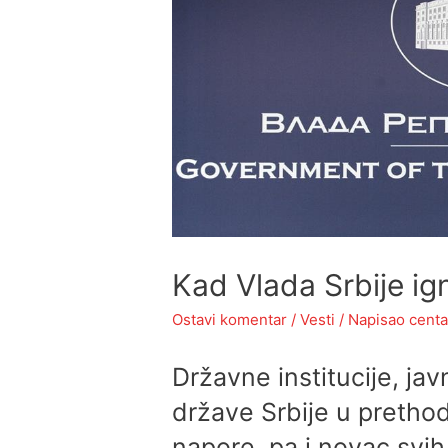
Kad Vlada Srbije ig
Ostavi komentar
/
Vesti
/ Napisao
centa
Državne institucije, jav
države Srbije u prethod
napore, pa i novac svih