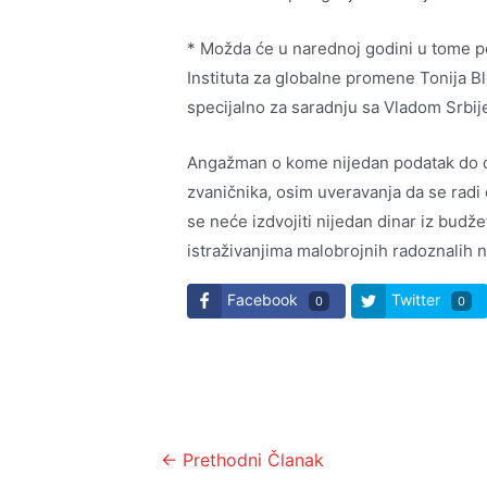
* Možda će u narednoj godini u tome pom
Instituta za globalne promene Tonija Bl
specijalno za saradnju sa Vladom Srbij
Angažman o kome nijedan podatak do da
zvaničnika, osim uveravanja da se radi
se neće izdvojiti nijedan dinar iz budž
istraživanjima malobrojnih radoznalih n
Facebook
Twitter
0
0
Kretanje
←
Prethodni Članak
članka