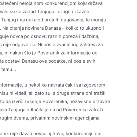
o oštećeni nelojalnom konkurencijom koju država
ovale su se za rad Tanjuga i druge državne
 Tanjug ima neka od brojnih dugovanja, te moraju
. Na pitanja novinara Danasa – koliko to ukupno i
guje novca po osnovu raznih poreza i dažbina,
 nije odgovorila. Ni posle zvaničnog zahteva za
a, ni nakon što je Poverenik za informacije od
da dostavi Danasu ove podatke, ni posle svih
u temu…
nformacije, u nekoliko navrata čak i sa izgovorom
su ni videli, ali zato su, s druge strane oni tražili
esto da izvrši rešenje Poverenika, nezavisne državne
ava Tanjuga odlučila je da od Poverenika zatraži
 drugim dvema, privatnim novinskim agencijama.
nik nije davao novac njihovoj konkurenciji, oni