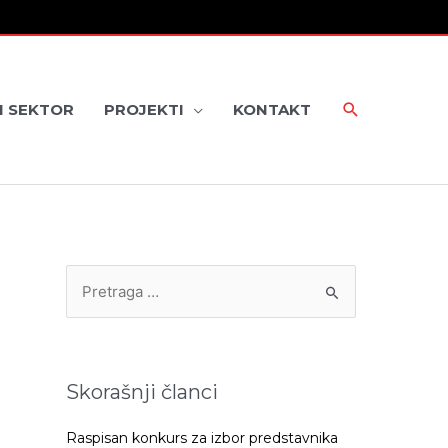
I SEKTOR
PROJEKTI
KONTAKT
P
r
e
t
Skorašnji članci
r
a
Raspisan konkurs za izbor predstavnika
g