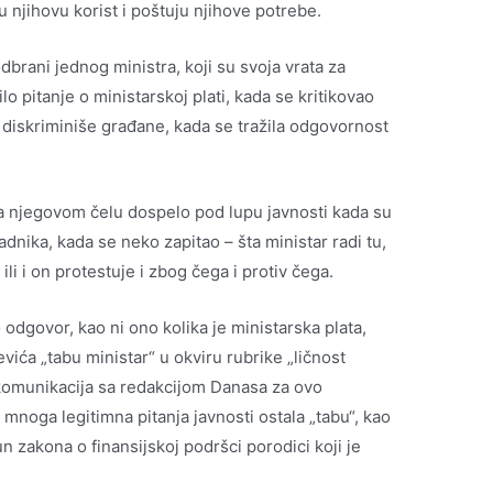
 njihovu korist i poštuju njihove potrebe.
dbrani jednog ministra, koji su svoja vrata za
lo pitanje o ministarskoj plati, kada se kritikovao
i diskriminiše građane, kada se tražila odgovornost
 na njegovom čelu dospelo pod lupu javnosti kada su
nika, kada se neko zapitao – šta ministar radi tu,
ili i on protestuje i zbog čega i protiv čega.
 odgovor, kao ni ono kolika je ministarska plata,
ića „tabu ministar“ u okviru rubrike „ličnost
i komunikacija sa redakcijom Danasa za ovo
 mnoga legitimna pitanja javnosti ostala „tabu“, kao
n zakona o finansijskoj podršci porodici koji je