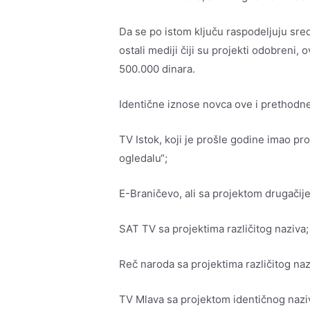
Da se po istom ključu raspodeljuju sre
ostali mediji čiji su projekti odobreni,
500.000 dinara.
Identične iznose novca ove i prethodne
TV Istok, koji je prošle godine imao pr
ogledalu“;
E-Braničevo, ali sa projektom drugačije
SAT TV sa projektima različitog naziva;
Reč naroda sa projektima različitog naz
TV Mlava sa projektom identičnog nazi