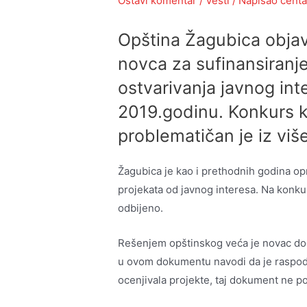
Ostavi komentar
/
Vesti
/ Napisao
centa
Opština Žagubica objavi
novca za sufinansiranje
ostvarivanja javnog int
2019.godinu. Konkurs k
problematičan je iz viš
Žagubica je kao i prethodnih godina opr
projekata od javnog interesa. Na konkur
odbijeno.
Rešenjem opštinskog veća je novac dod
u ovom dokumentu navodi da je raspode
ocenjivala projekte, taj dokument ne po