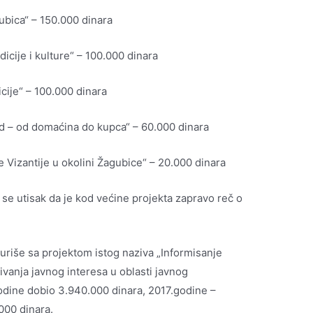
ubica“ – 150.000 dinara
icije i kulture“ – 100.000 dinara
cije“ – 100.000 dinara
nd – od domaćina do kupca“ – 60.000 dinara
e Vizantije u okolini Žagubice“ – 20.000 dinara
se utisak da je kod većine projekta zapravo reč o
riše sa projektom istog naziva „Informisanje
ivanja javnog interesa u oblasti javnog
godine dobio 3.940.000 dinara, 2017.godine –
000 dinara.