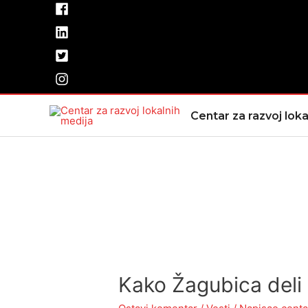
Pređi
na
sadržaj
Centar za razvoj loka
Kako Žagubica deli 