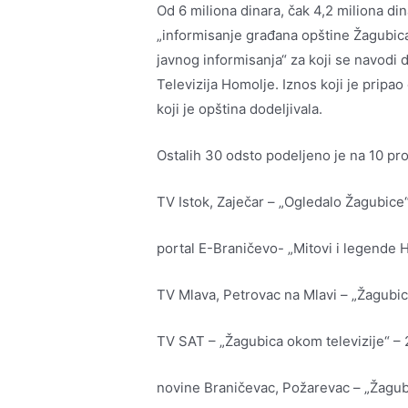
Od 6 miliona dinara, čak 4,2 miliona di
„informisanje građana opštine Žagubica 
javnog informisanja“ za koji se navodi 
Televizija Homolje. Iznos koji je prip
koji je opština dodeljivala.
Ostalih 30 odsto podeljeno je na 10 pro
TV Istok, Zaječar – „Ogledalo Žagubice
portal E-Braničevo- „Mitovi i legende 
TV Mlava, Petrovac na Mlavi – „Žagubi
TV SAT – „Žagubica okom televizije“ –
novine Braničevac, Požarevac – „Žagub