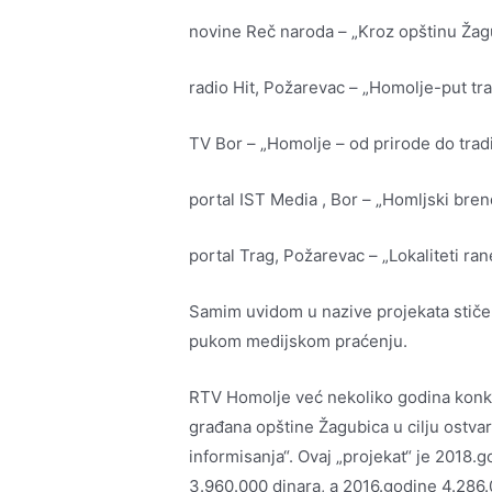
novine Reč naroda – „Kroz opštinu Žag
radio Hit, Požarevac – „Homolje-put trad
TV Bor – „Homolje – od prirode do tradi
portal IST Media , Bor – „Homljski bre
portal Trag, Požarevac – „Lokaliteti ran
Samim uvidom u nazive projekata stiče 
pukom medijskom praćenju.
RTV Homolje već nekoliko godina konku
građana opštine Žagubica u cilju ostvar
informisanja“. Ovaj „projekat“ je 2018.
3.960.000 dinara, a 2016.godine 4.286.