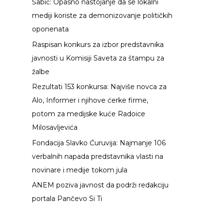
Šabić: Opasno nastojanje da se lokalni
g
mediji koriste za demonizovanje političkih
a
oponenata
z
Raspisan konkurs za izbor predstavnika
a
javnosti u Komisiji Saveta za štampu za
:
žalbe
Rezultati 153 konkursa: Najviše novca za
Alo, Informer i njihove ćerke firme,
potom za medijske kuće Radoice
Milosavljevića
Fondacija Slavko Ćuruvija: Najmanje 106
verbalnih napada predstavnika vlasti na
novinare i medije tokom jula
ANEM poziva javnost da podrži redakciju
portala Pančevo Si Ti