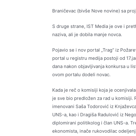
Braničevac (bivše Nove novine) sa proje
S druge strane, IST Media je ove i pre
naziva, ali je dobila manje novca.
Pojavio se i nov portal „Trag“ iz Požar
portal u registru medija postoji od 17.
dana nakon objavljivanja konkursa u list
ovom portalu dodeli novac.
Kada je reč o komisiji koja je ocenjiva
je sve bio predložen za rad u komisiji
imenovani Saša Todorović iz Knjaževca 
UNS-a, kao i Dragiša Radulović iz Nego
diplomirani politikolog i član UNS-a. T
ekonomista, inače rukovodilac odeljenj