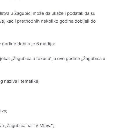
dstva u Žagubici može da ukaže i podatak da su
 ove, kao i prethodnih nekoliko godina dobijali do
 godine dobilo je 6 medija:
ojekat „Žagubica u fokusu“, a ove godine „Žagubica u
g naziva i tematike;
iva;
va „Žagubica na TV Mlava“;