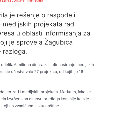
rzarazvojlokalnihmedija
la je rešenje o raspodeli
 medijskih projekata radi
eresa u oblasti informisanja za
oji je sprovela Žagubica
e razloga.
edelila 6 miliona dinara za sufinansiranje medijskih
su je učestvovalo 27 projekata, od kojih je 16
eljen za 11 medijskih projekata. Međutim, iako se
la izvršena na osnovu predloga komisije koja je
stoji na zvaničnom sajtu opštine.