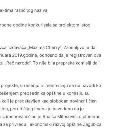
ktima različitog naziva;
thodne godine konkurisala sa projektom istog
evca, izdavača „Maxima Cherry“. Zanimljivo je da
januara 2019.godine, odnosno da je registrovan dva
u „Reč naroda“. To nije bila prepreka komisiji da i
la projekte, u rešenju o imenovanju se ne navodi ko
. Rešenjem predsednika opštine u komisiju su
koji je predstavljen kao slobodan novinar i član
tina, pored čijeg imena je navedeno da je
reći imenovani član je Radiša Milošević, diplomirani
a za privredu i ekonomski razvoj opštine Žagubica.