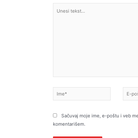
Unesi
tekst...
Ime*
E-
pošta*
Sačuvaj moje ime, e-poštu i veb m
komentarišem.