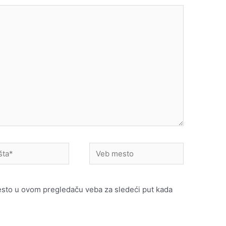
Veb
mesto
esto u ovom pregledaču veba za sledeći put kada