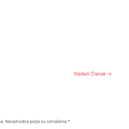
Sledeći Članak
→
a.
Neophodna polja su označena
*