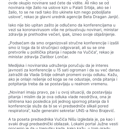
ovde okupio novinare sad ćete da vidite. Ali niko se od
novinara nije žalio na uslove kzn u Palati Srbija, ako se i
žalio, to se ne radi tako što ukinete kzn nego poboljšate
uslove“, rekao je glavni urednik agencije Beta Dragan Janjić.
Iako nije bio upitan zašto je odlučeno da konferencijama u
vezi sa koronavirusom više ne prisustvuju novinari, ministar
zdravlja je prethodne večeri, ipak, izneo svoje objašnjenje.
„Podsećam da smo organizovali stručne konferencije i izašli
smo iz toga da bi stručnjaci odgovarali, ali su se one
pretvorile u politička pitanja i napade na Vučića“, rekao je
ministar zdravlja Zlatibor Lončar.
Medijska i novinarska udruženja poručuju da je interes
javnosti za konferencije u 15 sati ogroman i da su već danas
zatražili da Vlada Srbije odmah promeni svoju odluku. Kažu,
ako je onlajn rešenje od koga se ne odustaje, onda pitanja i
potpitanja treba da se postavljaju u realnom vremenu.
„Novinari imaju pravo, pa i u ovoj situaciji, da postavljaju
pitanja i mislim da je ova odluka vlade neodrživa, ona je
ishitrena kao posledica još jednog spornog pitanja da li
konferencije služe da bi se vi predsedniče slikali pored
respiratora“, kaže generalni sekretar UNS-a Nino Brajević.
A ta poseta predsednika Vučića Nišu izgledala je, pa kao i
svaki drugi predsednički obilazak. Lokalni portal Južne vesti
procenio je da u trenutku kada, kako kažu, u tom gradu