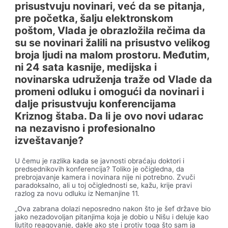
prisustvuju novinari, već da se pitanja,
pre početka, šalju elektronskom
poštom, Vlada je obrazložila rečima da
su se novinari žalili na prisustvo velikog
broja ljudi na malom prostoru. Međutim,
ni 24 sata kasnije, medijska i
novinarska udruženja traže od Vlade da
promeni odluku i omogući da novinari i
dalje prisustvuju konferencijama
Kriznog štaba. Da li je ovo novi udarac
na nezavisno i profesionalno
izveštavanje?
U čemu je razlika kada se javnosti obraćaju doktori i
predsednikovih konferencija? Toliko je očigledna, da
prebrojavanje kamera i novinara nije ni potrebno. Zvuči
paradoksalno, ali u toj očiglednosti se, kažu, krije pravi
razlog za novu odluku iz Nemanjine 11.
„Ova zabrana dolazi neposredno nakon što je šef države bio
jako nezadovoljan pitanjima koja je dobio u Nišu i deluje kao
ljutito reagovanje, dakle ako ste i protiv toga što sam ja