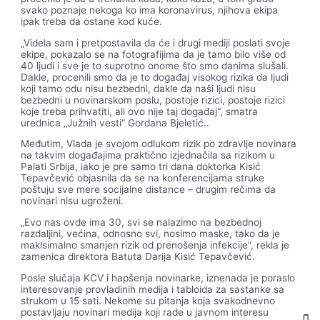
svako poznaje nekoga ko ima koronavirus, njihova ekipa
ipak treba da ostane kod kuće.
„Videla sam i pretpostavila da će i drugi mediji poslati svoje
ekipe, pokazalo se na fotografijima da je tamo bilo više od
40 ljudi i sve je to suprotno onome što smo danima slušali.
Dakle, procenili smo da je to događaj visokog rizika da ljudi
koji tamo odu nisu bezbedni, dakle da naši ljudi nisu
bezbedni u novinarskom poslu, postoje rizici, postoje rizici
koje treba prihvatiti, ali ovo nije taj događaj“, smatra
urednica „Južnih vesti“ Gordana Bjeletić..
Međutim, Vlada je svojom odlukom rizik po zdravlje novinara
na takvim događajima praktično izjednačila sa rizikom u
Palati Srbija, iako je pre samo tri dana doktorka Kisić
Tepavčević objasnila da se na konferencijama struke
poštuju sve mere socijalne distance – drugim rečima da
novinari nisu ugroženi.
„Evo nas ovde ima 30, svi se nalazimo na bezbednoj
razdaljini, većina, odnosno svi, nosimo maske, tako da je
maklsimalno smanjen rizik od prenošenja infekcije“, rekla je
zamenica direktora Batuta Darija Kisić Tepavčević.
Posle slučaja KCV i hapšenja novinarke, iznenada je poraslo
interesovanje provladinih medija i tabloida za sastanke sa
strukom u 15 sati. Nekome su pitanja koja svakodnevno
postavljaju novinari medija koji rade u javnom interesu