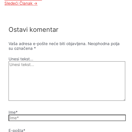
Sledeći Članak
→
Ostavi komentar
Vaša adresa e-pošte neće biti objavljena.
Neophodna polja
su označena
*
Unesi tekst...
Ime*
E-pošta*