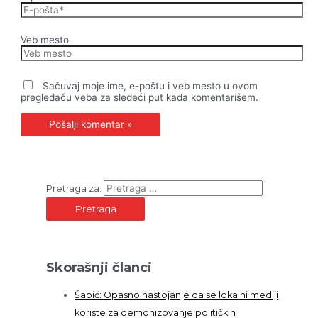
Veb mesto
Sačuvaj moje ime, e-poštu i veb mesto u ovom
pregledaču veba za sledeći put kada komentarišem.
Pretraga za:
Skorašnji članci
Šabić: Opasno nastojanje da se lokalni mediji
koriste za demonizovanje političkih