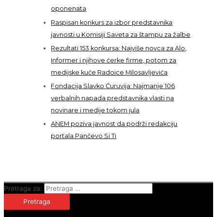
oponenata
Raspisan konkurs za izbor predstavnika
javnosti u Komisiji Saveta za štampu za žalbe
Rezultati 153 konkursa: Najviše novca za Alo,
Informer i njihove ćerke firme, potom za
medijske kuće Radoice Milosavljevića
Fondacija Slavko Ćuruvija: Najmanje 106
verbalnih napada predstavnika vlasti na
novinare i medije tokom jula
ANEM poziva javnost da podrži redakciju
portala Pančevo Si Ti
Pretraga za: