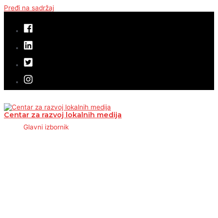
Pređi na sadržaj
Centar za razvoj lokalnih medija
Glavni izbornik