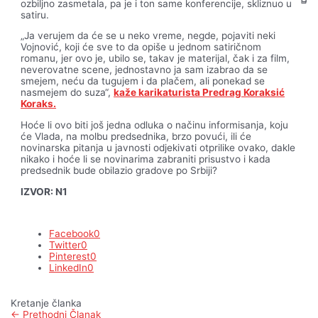
ozbiljno zasmetala, pa je i ton same konferencije, skliznuo u
satiru.
„Ja verujem da će se u neko vreme, negde, pojaviti neki
Vojnović, koji će sve to da opiše u jednom satiričnom
romanu, jer ovo je, ubilo se, takav je materijal, čak i za film,
neverovatne scene, jednostavno ja sam izabrao da se
smejem, neću da tugujem i da plačem, ali ponekad se
nasmejem do suza“,
kaže karikaturista Predrag Koraksić
Koraks.
Hoće li ovo biti još jedna odluka o načinu informisanja, koju
će Vlada, na molbu predsednika, brzo povući, ili će
novinarska pitanja u javnosti odjekivati otprilike ovako, dakle
nikako i hoće li se novinarima zabraniti prisustvo i kada
predsednik bude obilazio gradove po Srbiji?
IZVOR: N1
Facebook
0
Twitter
0
Pinterest
0
LinkedIn
0
Kretanje članka
←
Prethodni Članak