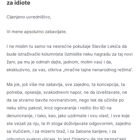
za idiote
Cijenjeno uvredništvo,
Vi mene apsolutno zabavljate.
I ne mislim tu samo na nesrećne pokušaje Slaviše Lekića da
bude istraživački kolumnista (izmislite neku nagradu za taj novi
žanr, pa mu je odmah dajte, jadnom, molim vas) i da,
ekskluzivno, za vas, otkriva „mračne tajne nenarodnog režima“.
Ma jok, još više me zabavlja, sve zajedno, ta koncepcija, ta
potreba, opsesija, svakodnevni napor, ne da izveštavate, ne
da se stvarno bavite novinarstvom, nego tek da učinite po
neku sitnu pakost, kroz ogovaranje i nešto što liči na
denunciranje, i tako, kao, jako uzdrmate i ovu vlast, i sve koje
ste vezali za nju, te ih stoga doživljavate odgovornim, zajedno
sa Vučićem, i za mizerni tiraž, i za žalosne karijere, i za
odsustvo svakog uticaja, to jest činjenicu da ste beznačajni.