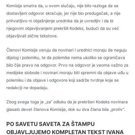
Komisija smatra da, u ovom slučaju, nije bilo razloga da se
dostavljeni odgovor skraćuje, jer nije bio predugačak, a nije
prihvatljivo ni objašnjenje urednika da je uvredljiv i da bi
njegovim objavljivanjem prekršili Kodeks, budući da su već
objavljivali slične tekstove.
Članovi Komisije veruju da novinari i urednici moraju da neguju
dijalog i polemiku, te da polemike nema ukoliko se ograničava
bilo čije pravo na odgovor. Prvo na odgovor je veoma važno za
medijske slobode i novinari moraju biti spremni da objave uđu u
polemiku i da objave i odgovore koji sadrže tvrdnje koje se
redakciji ne dopadaju.
Zbog svega toga je „za“ odluku da je prekršen Kodeks novinara
glasalo devet članova Komisije, dok su dva člana bila „protiv“.
PO SAVETU SAVETA ZA ŠTAMPU
OBJAVLJUJEMO KOMPLETAN TEKST IVANA