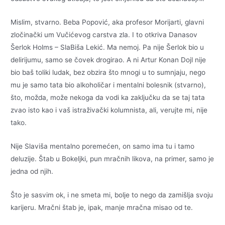
Mislim, stvarno. Beba Popović, aka profesor Morijarti, glavni
zločinački um Vučićevog carstva zla. I to otkriva Danasov
Šerlok Holms – SlaBiša Lekić. Ma nemoj. Pa nije Šerlok bio u
delirijumu, samo se čovek drogirao. A ni Artur Konan Dojl nije
bio baš toliki ludak, bez obzira što mnogi u to sumnjaju, nego
mu je samo tata bio alkoholičar i mentalni bolesnik (stvarno),
što, možda, može nekoga da vodi ka zaključku da se taj tata
zvao isto kao i vaš istraživački kolumnista, ali, verujte mi, nije
tako.
Nije Slaviša mentalno poremećen, on samo ima tu i tamo
deluzije. Štab u Bokeljki, pun mračnih likova, na primer, samo je
jedna od njih.
Što je sasvim ok, i ne smeta mi, bolje to nego da zamišlja svoju
karijeru. Mračni štab je, ipak, manje mračna misao od te.