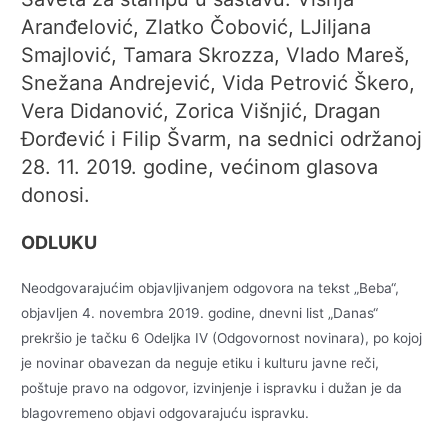
Aranđelović, Zlatko Čobović, LJiljana
Smajlović, Tamara Skrozza, Vlado Mareš,
Snežana Andrejević, Vida Petrović Škero,
Vera Didanović, Zorica Višnjić, Dragan
Đorđević i Filip Švarm, na sednici održanoj
28. 11. 2019. godine, većinom glasova
donosi.
ODLUKU
Neodgovarajućim objavljivanjem odgovora na tekst „Beba“,
objavljen 4. novembra 2019. godine, dnevni list „Danas“
prekršio je tačku 6 Odeljka IV (Odgovornost novinara), po kojoj
je novinar obavezan da neguje etiku i kulturu javne reči,
poštuje pravo na odgovor, izvinjenje i ispravku i dužan je da
blagovremeno objavi odgovarajuću ispravku.