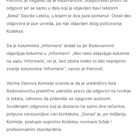
Petrović je naglasio da je Radovanović zloupotrebio pravo na
odgovor jer se samo u delu koji je objavljen bavi tekstom
„Beba“ Slaviše Lekića, u kojem je dva puta pomenut. Ostali deo
odgovora je pun uvreda, pa nije objavljen zbog poštovanja
Kodeksa.
Da je kolumnista „Informera“ dodali su jer Radovanović
objavljuje kolumne u „Informeru“. „Ako neko objavljuje kolumne
na sajtu ‘Informera’, on je, bez obzira koliko to bilo neprijatno
zvanje kolumnista ‘Informera’“, naveo je Petrović.
Većina članova Komisije ocenila je da je uredništvo lista
Radovanoviću praktično uskratilo pravo da odgovori na tvrdnje
iz teksta, odnosno da polemiše sa njegovim autorom.
Svođenjem odgovora koji je dostavio na samo dve rečenice,
potpuno nerazumljive van konteksta, „Danas“ je, po mišljenju
Komisije, postupio suprotno Kodeksu novinara Srbije i
profesionalnim standardima.