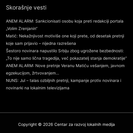
Skorašnje vesti
ANEM ALARM: Sankcionisati osobu koja preti redakciji portala
„Volim Zrenjanin“
Matić: Nekažnjivost motiviše one koji prete, od desetak pretnji
koje sam prijavio – nijedna razrešena
Šestoro novinara napustilo Srbiju zbog ugrožene bezbednosti:
„To nije samo lična tragedija, već pokazatelj stanja demokratije“
ANEM ALARM: Nove pretnje Veranu Matiću vešanjem, javnom
egzekucijom, žrtvovanjem…
NUNS: Jul – talas ozbiljnih pretnji, kampanje protiv novinara i
novinarki na lokalnim televizijama
Copyright © 2026
Centar za razvoj lokalnih medija