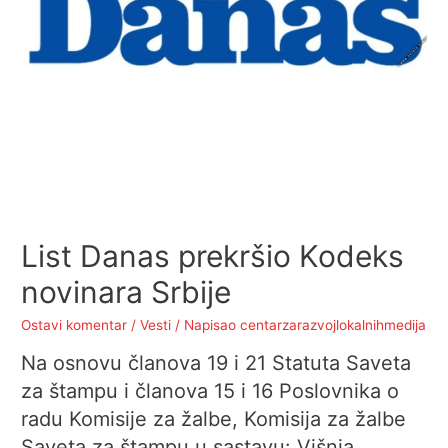
List Danas prekršio Kodeks
novinara Srbije
Ostavi komentar
/
Vesti
/ Napisao
centarzarazvojlokalnihmedija
Na osnovu članova 19 i 21 Statuta Saveta
za štampu i članova 15 i 16 Poslovnika o
radu Komisije za žalbe, Komisija za žalbe
Saveta za štampu u sastavu: Višnja