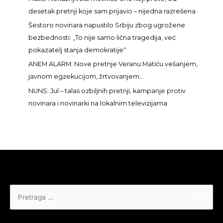
z
desetak pretnji koje sam prijavio – nijedna razrešena
a
Šestoro novinara napustilo Srbiju zbog ugrožene
:
bezbednosti: „To nije samo lična tragedija, već
pokazatelj stanja demokratije“
ANEM ALARM: Nove pretnje Veranu Matiću vešanjem,
javnom egzekucijom, žrtvovanjem…
NUNS: Jul – talas ozbiljnih pretnji, kampanje protiv
novinara i novinarki na lokalnim televizijama
Pretraga
za: