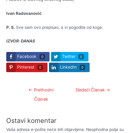
Ivan Radovanović
P. S.
Sve sam ovo prepisao, a vi pogodite od koga.
IZVOR: DANAS
Facebook
Twitter
0
0
Pinterest
LinkedIn
0
0
Kretanje
←
Prethodni
Sledeći Članak
→
članka
Članak
Ostavi komentar
Vaša adresa e-pošte neće biti objavljena.
Neophodna polja su