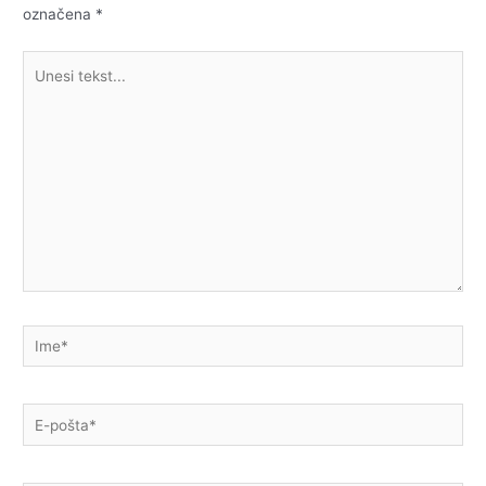
označena
*
Unesi
tekst...
Ime*
E-
pošta*