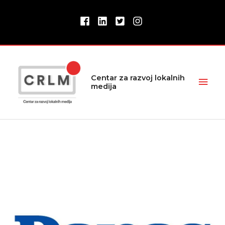
Pređi
na
sadržaj
Glav
Centar za razvoj lokalnih
medija
izbor