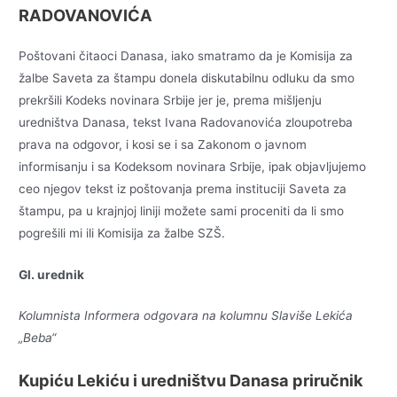
RADOVANOVIĆA
Poštovani čitaoci Danasa, iako smatramo da je Komisija za
žalbe Saveta za štampu donela diskutabilnu odluku da smo
prekršili Kodeks novinara Srbije jer je, prema mišljenju
uredništva Danasa, tekst Ivana Radovanovića zloupotreba
prava na odgovor, i kosi se i sa Zakonom o javnom
informisanju i sa Kodeksom novinara Srbije, ipak objavljujemo
ceo njegov tekst iz poštovanja prema instituciji Saveta za
štampu, pa u krajnjoj liniji možete sami proceniti da li smo
pogrešili mi ili Komisija za žalbe SZŠ.
Gl. urednik
Kolumnista Informera odgovara na kolumnu Slaviše Lekića
„Beba“
Kupiću Lekiću i uredništvu
Danasa priručnik