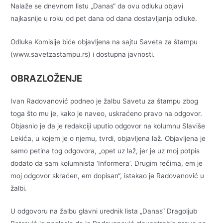
Nalaže se dnevnom listu „Danas“ da ovu odluku objavi
najkasnije u roku od pet dana od dana dostavljanja odluke.
Odluka Komisije biće objavljena na sajtu Saveta za štampu
(www.savetzastampu.rs) i dostupna javnosti.
OBRAZLOŽENJE
Ivan Radovanović podneo je žalbu Savetu za štampu zbog
toga što mu je, kako je naveo, uskraćeno pravo na odgovor.
Objasnio je da je redakciji uputio odgovor na kolumnu Slaviše
Lekića, u kojem je o njemu, tvrdi, objavljena laž. Objavljena je
samo petina tog odgovora, „opet uz laž, jer je uz moj potpis
dodato da sam kolumnista ‘Informera’. Drugim rečima, em je
moj odgovor skraćen, em dopisan“, istakao je Radovanović u
žalbi.
U odgovoru na žalbu glavni urednik lista „Danas“ Dragoljub