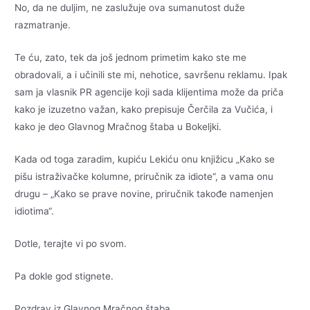
No, da ne duljim, ne zaslužuje ova sumanutost duže
razmatranje.
Te ću, zato, tek da još jednom primetim kako ste me
obradovali, a i učinili ste mi, nehotice, savršenu reklamu. Ipak
sam ja vlasnik PR agencije koji sada klijentima može da priča
kako je izuzetno važan, kako prepisuje Čerčila za Vučića, i
kako je deo Glavnog Mračnog štaba u Bokeljki.
Kada od toga zaradim, kupiću Lekiću onu knjižicu „Kako se
pišu istraživačke kolumne, priručnik za idiote“, a vama onu
drugu – „Kako se prave novine, priručnik takođe namenjen
idiotima“.
Dotle, terajte vi po svom.
Pa dokle god stignete.
Pozdrav iz Glavnog Mračnog štaba,