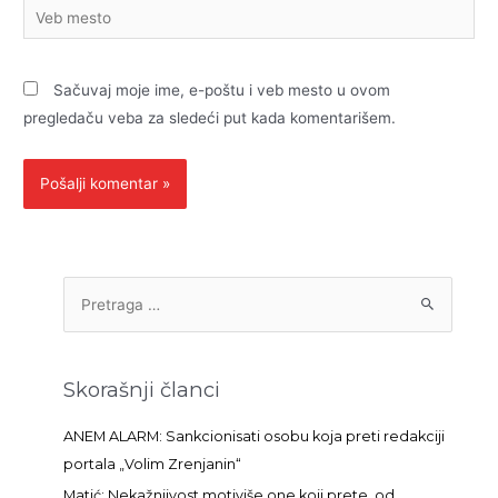
Veb
mesto
Sačuvaj moje ime, e-poštu i veb mesto u ovom
pregledaču veba za sledeći put kada komentarišem.
P
r
e
t
Skorašnji članci
r
a
ANEM ALARM: Sankcionisati osobu koja preti redakciji
g
portala „Volim Zrenjanin“
a
Matić: Nekažnjivost motiviše one koji prete, od