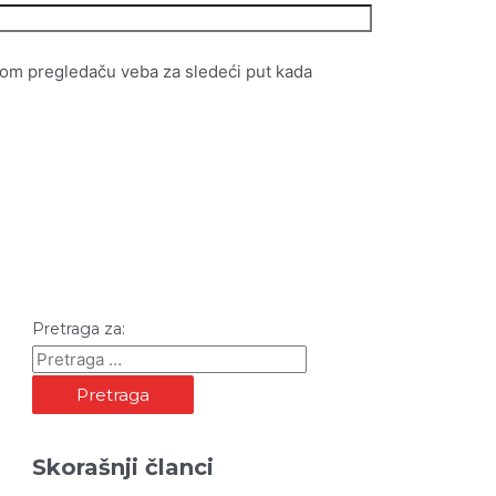
vom pregledaču veba za sledeći put kada
Pretraga za:
Skorašnji članci