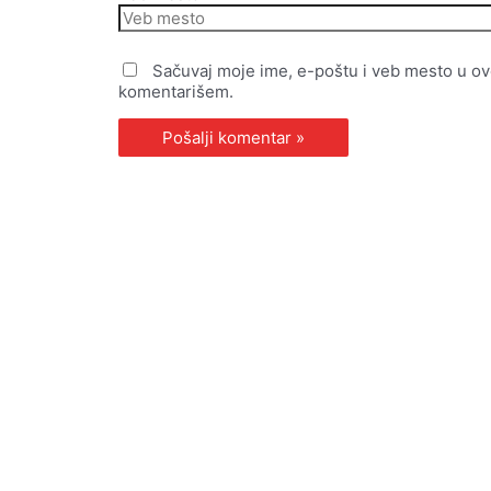
Sačuvaj moje ime, e-poštu i veb mesto u o
komentarišem.