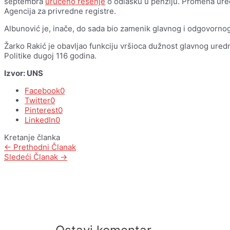
septembra
uručeno rešenje
o odlasku u penziju. Promena uredn
Agencija za privredne registre.
Albunović je, inače, do sada bio zamenik glavnog i odgovornog
Žarko Rakić je obavljao funkciju vršioca dužnost glavnog urednik
Politike dugoj 116 godina.
Izvor: UNS
Facebook
0
Twitter
0
Pinterest
0
LinkedIn
0
Kretanje članka
←
Prethodni Članak
Sledeći Članak
→