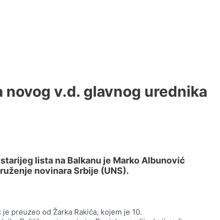
 novog v.d. glavnog urednika
jstarijeg lista na Balkanu je Marko Albunović
druženje novinara Srbije (UNS).
 je preuzeo od Žarka Rakića, kojem je 10.