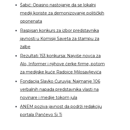
Šabić: Opasno nastojanje da se lokalni
mediji koriste za demonizovanje političkih
oponenata
Raspisan konkurs za izbor predstavnika
javnosti u Komisiji Saveta za štampu za
žalbe
Rezultati 153 konkursa: Najviše novca za
Alo, Informer i njihove ćerke firme, potom
za medijske kuće Radoice Milosavljevića
Fondacija Slavko Ćuruvija: Najmanje 106
verbalnih napada predstavnika vlasti na
novinare i medije tokom jula
ANEM poziva javnost da podrži redakciju
portala Pančevo Si Ti