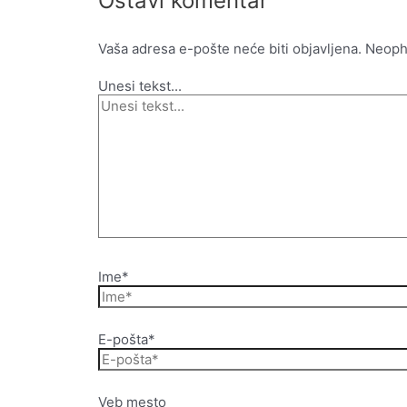
Ostavi komentar
Vaša adresa e-pošte neće biti objavljena.
Neoph
Unesi tekst...
Ime*
E-pošta*
Veb mesto