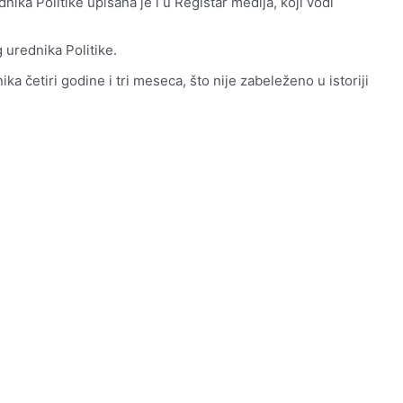
ika Politike upisana je i u Registar medija, koji vodi
 urednika Politike.
a četiri godine i tri meseca, što nije zabeleženo u istoriji