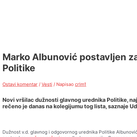
Marko Albunović postavljen za
Politike
Ostavi komentar
/
Vesti
/ Napisao
crlm1
Novi vršilac dužnosti glavnog urednika Politike, na
rečeno je danas na kolegijumu tog lista, saznaje U
Dužnost v.d. glavnog i odgovornog urednika Politike Albunović