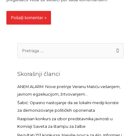
P
r
e
t
Skorašnji članci
r
a
ANEM ALARM: Nove pretnje Veranu Matiću vešanjem,
g
javnom egzekucijom, žrtvovanjem…
a
Šabić: Opasno nastojanje da se lokalni mediji koriste
z
za demonizovanje političkih oponenata
a
Raspisan konkurs za izbor predstavnika javnosti u
:
Komisiji Saveta za štampu za žalbe
Rezultati 153 konkursa: Najviše novca za Alo, Informer i