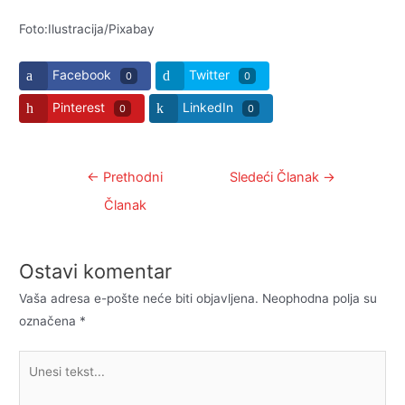
Foto:Ilustracija/Pixabay
Facebook
Twitter
0
0
Pinterest
LinkedIn
0
0
Kretanje
←
Prethodni
Sledeći Članak
→
članka
Članak
Ostavi komentar
Vaša adresa e-pošte neće biti objavljena.
Neophodna polja su
označena
*
Unesi
tekst...