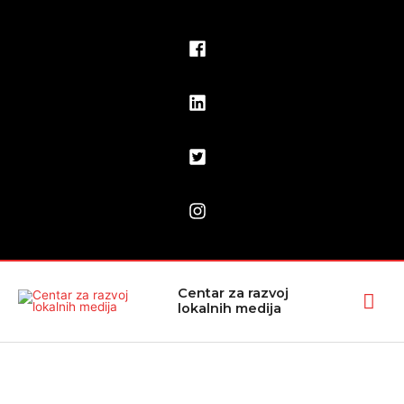
Pređi
na
sadržaj
Glav
Centar za razvoj
lokalnih medija
izbo