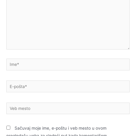
Ime*
E-
pošta*
Veb
mesto
Sačuvaj moje ime, e-poštu i veb mesto u ovom
pregledaču veba za sledeći put kada komentarišem.