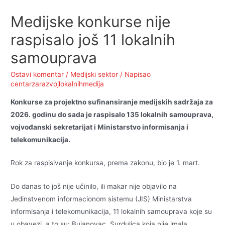
Medijske konkurse nije
raspisalo još 11 lokalnih
samouprava
Ostavi komentar
/
Medijski sektor
/ Napisao
centarzarazvojlokalnihmedija
Konkurse za projektno sufinansiranje medijskih sadržaja za
2026. godinu do sada je raspisalo 135 lokalnih samouprava,
vojvođanski sekretarijat i Ministarstvo informisanja i
telekomunikacija.
Rok za raspisivanje konkursa, prema zakonu, bio je 1. mart.
Do danas to još nije učinilo, ili makar nije objavilo na
Jedinstvenom informacionom sistemu (JIS) Ministarstva
informisanja i telekomunikacija, 11 lokalnih samouprava koje su
u obavezi, a to su: Bujanovac, Surdulica koja nije imala