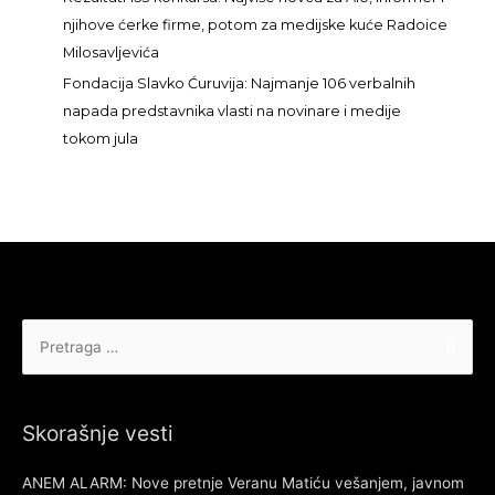
njihove ćerke firme, potom za medijske kuće Radoice
Milosavljevića
Fondacija Slavko Ćuruvija: Najmanje 106 verbalnih
napada predstavnika vlasti na novinare i medije
tokom jula
Pretraga
za:
Skorašnje vesti
ANEM ALARM: Nove pretnje Veranu Matiću vešanjem, javnom