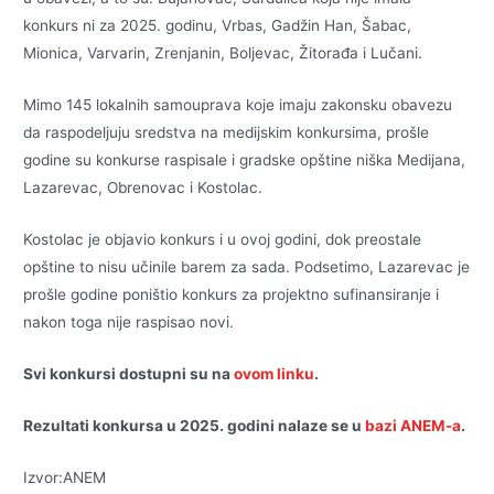
konkurs ni za 2025. godinu, Vrbas, Gadžin Han, Šabac,
Mionica, Varvarin, Zrenjanin, Boljevac, Žitorađa i Lučani.
Mimo 145 lokalnih samouprava koje imaju zakonsku obavezu
da raspodeljuju sredstva na medijskim konkursima, prošle
godine su konkurse raspisale i gradske opštine niška Medijana,
Lazarevac, Obrenovac i Kostolac.
Kostolac je objavio konkurs i u ovoj godini, dok preostale
opštine to nisu učinile barem za sada. Podsetimo, Lazarevac je
prošle godine poništio konkurs za projektno sufinansiranje i
nakon toga nije raspisao novi.
Svi konkursi dostupni su na
ovom linku
.
Rezultati konkursa u 2025. godini nalaze se u
bazi ANEM-a
.
Izvor:ANEM