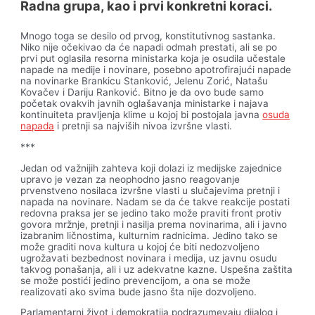
Radna grupa, kao i prvi konkretni koraci.
Mnogo toga se desilo od prvog, konstitutivnog sastanka.
Niko nije očekivao da će napadi odmah prestati, ali se po
prvi put oglasila resorna ministarka koja je osudila učestale
napade na medije i novinare, posebno apotrofirajući napade
na novinarke Brankicu Stanković, Jelenu Zorić, Natašu
Kovačev i Dariju Ranković. Bitno je da ovo bude samo
početak ovakvih javnih oglašavanja ministarke i najava
kontinuiteta pravljenja klime u kojoj bi postojala javna
osuda
napada
i pretnji sa najviših nivoa izvršne vlasti.
***
Jedan od važnijih zahteva koji dolazi iz medijske zajednice
upravo je vezan za neophodno jasno reagovanje
prvenstveno nosilaca izvršne vlasti u slučajevima pretnji i
napada na novinare. Nadam se da će takve reakcije postati
redovna praksa jer se jedino tako može praviti front protiv
govora mržnje, pretnji i nasilja prema novinarima, ali i javno
izabranim ličnostima, kulturnim radnicima. Jedino tako se
može graditi nova kultura u kojoj će biti nedozvoljeno
ugrožavati bezbednost novinara i medija, uz javnu osudu
takvog ponašanja, ali i uz adekvatne kazne. Uspešna zaštita
se može postići jedino prevencijom, a ona se može
realizovati ako svima bude jasno šta nije dozvoljeno.
Parlamentarni život i demokratija podrazumevaju dijalog i