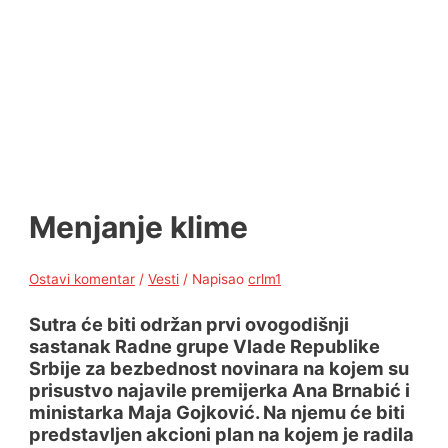
Menjanje klime
Ostavi komentar
/
Vesti
/ Napisao
crlm1
Sutra će biti održan prvi ovogodišnji
sastanak Radne grupe Vlade Republike
Srbije za bezbednost novinara na kojem su
prisustvo najavile premijerka Ana Brnabić i
ministarka Maja Gojković. Na njemu će biti
predstavljen akcioni plan na kojem je radila