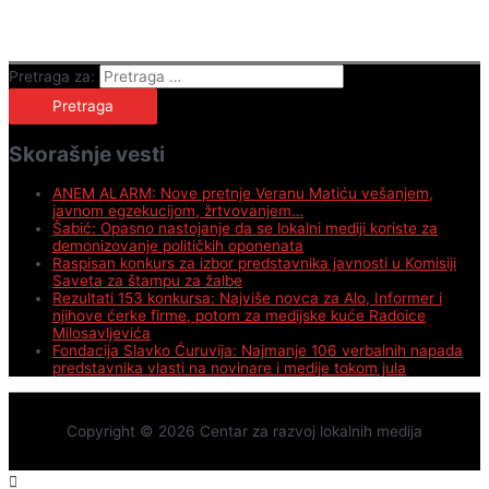
Pretraga za:
Skorašnje vesti
ANEM ALARM: Nove pretnje Veranu Matiću vešanjem,
javnom egzekucijom, žrtvovanjem…
Šabić: Opasno nastojanje da se lokalni mediji koriste za
demonizovanje političkih oponenata
Raspisan konkurs za izbor predstavnika javnosti u Komisiji
Saveta za štampu za žalbe
Rezultati 153 konkursa: Najviše novca za Alo, Informer i
njihove ćerke firme, potom za medijske kuće Radoice
Milosavljevića
Fondacija Slavko Ćuruvija: Najmanje 106 verbalnih napada
predstavnika vlasti na novinare i medije tokom jula
Copyright © 2026
Centar za razvoj lokalnih medija