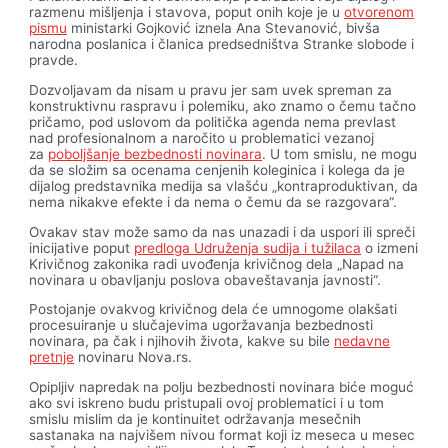
razmenu mišljenja i stavova, poput onih koje je u
otvorenom
pismu
ministarki Gojković iznela Ana Stevanović, bivša
narodna poslanica i članica predsedništva Stranke slobode i
pravde.
Dozvoljavam da nisam u pravu jer sam uvek spreman za
konstruktivnu raspravu i polemiku, ako znamo o čemu tačno
pričamo, pod uslovom da politička agenda nema prevlast
nad profesionalnom a naročito u problematici vezanoj
za
poboljšanje bezbednosti novinara
. U tom smislu, ne mogu
da se složim sa ocenama cenjenih koleginica i kolega da je
dijalog predstavnika medija sa vlašću „kontraproduktivan, da
nema nikakve efekte i da nema o čemu da se razgovara“.
Ovakav stav može samo da nas unazadi i da uspori ili spreči
inicijative poput
predloga Udruženja sudija i tužilaca
o izmeni
Krivičnog zakonika radi uvođenja krivičnog dela „Napad na
novinara u obavljanju poslova obaveštavanja javnosti“.
Postojanje ovakvog krivičnog dela će umnogome olakšati
procesuiranje u slučajevima ugoržavanja bezbednosti
novinara, pa čak i njihovih života, kakve su bile
nedavne
pretnje
novinaru Nova.rs.
Opipljiv napredak na polju bezbednosti novinara biće moguć
ako svi iskreno budu pristupali ovoj problematici i u tom
smislu mislim da je kontinuitet održavanja mesečnih
sastanaka na najvišem nivou format koji iz meseca u mesec