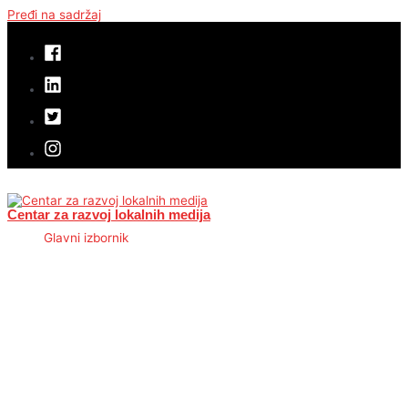
Pređi na sadržaj
Centar za razvoj lokalnih medija
Glavni izbornik