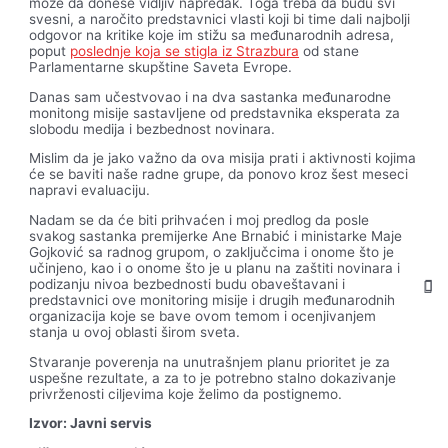
može da donese vidljiv napredak. Toga treba da budu svi
svesni, a naročito predstavnici vlasti koji bi time dali najbolji
odgovor na kritike koje im stižu sa međunarodnih adresa,
poput
poslednje koja se stigla iz Strazbura
od stane
Parlamentarne skupštine Saveta Evrope.
Danas sam učestvovao i na dva sastanka međunarodne
monitong misije sastavljene od predstavnika eksperata za
slobodu medija i bezbednost novinara.
Mislim da je jako važno da ova misija prati i aktivnosti kojima
će se baviti naše radne grupe, da ponovo kroz šest meseci
napravi evaluaciju.
Nadam se da će biti prihvaćen i moj predlog da posle
svakog sastanka premijerke Ane Brnabić i ministarke Maje
Gojković sa radnog grupom, o zaključcima i onome što je
učinjeno, kao i o onome što je u planu na zaštiti novinara i
podizanju nivoa bezbednosti budu obaveštavani i
predstavnici ove monitoring misije i drugih međunarodnih
organizacija koje se bave ovom temom i ocenjivanjem
stanja u ovoj oblasti širom sveta.
Stvaranje poverenja na unutrašnjem planu prioritet je za
uspešne rezultate, a za to je potrebno stalno dokazivanje
privrženosti ciljevima koje želimo da postignemo.
Izvor: Javni servis