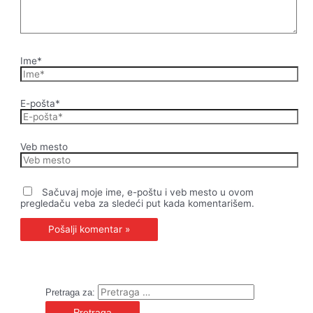
Ime*
E-pošta*
Veb mesto
Sačuvaj moje ime, e-poštu i veb mesto u ovom
pregledaču veba za sledeći put kada komentarišem.
Pretraga za: