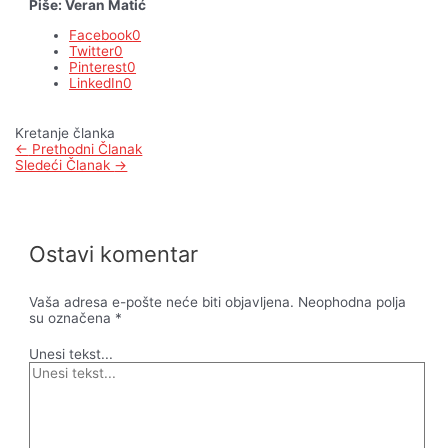
Piše: Veran Matić
Facebook
0
Twitter
0
Pinterest
0
LinkedIn
0
Kretanje članka
←
Prethodni Članak
Sledeći Članak
→
Ostavi komentar
Vaša adresa e-pošte neće biti objavljena.
Neophodna polja
su označena
*
Unesi tekst...