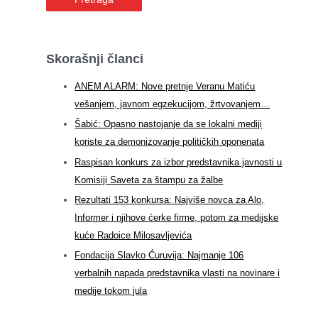
Skorašnji članci
ANEM ALARM: Nove pretnje Veranu Matiću
vešanjem, javnom egzekucijom, žrtvovanjem…
Šabić: Opasno nastojanje da se lokalni mediji
koriste za demonizovanje političkih oponenata
Raspisan konkurs za izbor predstavnika javnosti u
Komisiji Saveta za štampu za žalbe
Rezultati 153 konkursa: Najviše novca za Alo,
Informer i njihove ćerke firme, potom za medijske
kuće Radoice Milosavljevića
Fondacija Slavko Ćuruvija: Najmanje 106
verbalnih napada predstavnika vlasti na novinare i
medije tokom jula