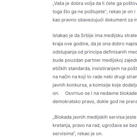
„Vaša je dobra volja da li ćete ga poštov
toga što ga ne poštujete”, rekao je on 
kao pravno obavezujući dokument za m
Istakao je da Srbije ima medijsku strate
kraja ove godine, da je ona dobro napis
odstupanja od principa definisanih med
bude pouzdan partner medijskoj zajedni
etičkih standarda, insistiranjem na poš
na način na koji to rade neki drugi stra
javnih konkursa, a komisije koje dodelj
on. Osvrnuo se i na nedavne blokade ja
demokratsko pravo, dokle god ne preras
„Blokada javnih medijskih servisa jeste
kretanja, pravo na rad, ugrožava se bez
servisima”, rekao je on.