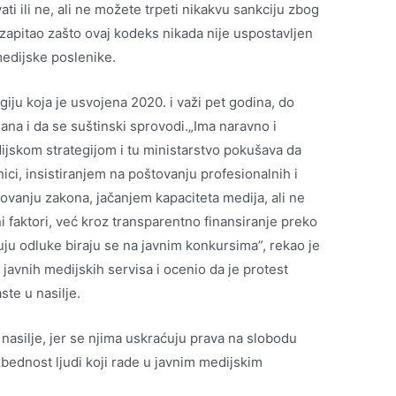
ati ili ne, ali ne možete trpeti nikakvu sankciju zbog
i zapitao zašto ovaj kodeks nikada nije uspostavljen
edijske poslenike.
giju koja je usvojena 2020. i važi pet godina, do
ana i da se suštinski sprovodi.„Ima naravno i
ijskom strategijom i tu ministarstvo pokušava da
ci, insistiranjem na poštovanju profesionalnih i
tovanju zakona, jačanjem kapaciteta medija, ali ne
ni faktori, već kroz transparentno finansiranje preko
uju odluke biraju se na javnim konkursima”, rekao je
vnih medijskih servisa i ocenio da je protest
te u nasilje.
 nasilje, jer se njima uskraćuju prava na slobodu
bednost ljudi koji rade u javnim medijskim