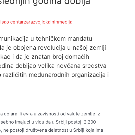
lednjih godina dobija
isao
centarzarazvojlokalnihmedija
komunikacija u tehničkom mandatu
da je obojena revolucija u našoj zemlji
ao i da je znatan broj domaćih
odina dobijao velika novčana sredstva
različitih međunarodnih organizacija i
a dolara ili evra u zavisnosti od valute zemlje iz
posebno imajući u vidu da u Srbiji postoji 2.200
, ne postoji društvena delatnost u Srbiji koja ima