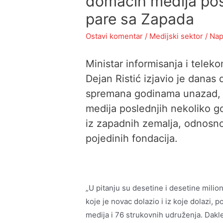
domaćih medija pos
pare sa Zapada
Ostavi komentar
/
Medijski sektor
/ Nap
Ministar informisanja i tele
Dejan Ristić izjavio je danas 
spremana godinama unazad, k
medija poslednjih nekoliko g
iz zapadnih zemalja, odnosno 
pojedinih fondacija.
„U pitanju su desetine i desetine milion
koje je novac dolazio i iz koje dolazi, 
medija i 76 strukovnih udruženja. Dakle