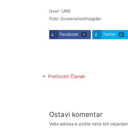
Izvor: UNS
Foto: Screenshot/Insajder
Facebook
Twitter
0
0
Kretanje
←
Prethodni Članak
članka
Ostavi komentar
Vaša adresa e-pošte neće biti objavljen