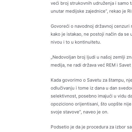
veći broj strukovnih udruženja i samo t
unutar medijske zajednice”, rekao je Ris
Govoreći o navodnoj državnoj cenzuri me
kako je istakao, ne postoji način da s
nivou i to u kontinuitetu.
„Nedovoljan broj ljudi u našoj zemlji 
medija, ne radi država već REM i Savet
Kada govorimo o Savetu za štampu, nje
odlučivanju i tome iz dana u dan svedo
selektivnost, posebno imajući u vidu d
opoziciono orijentisani, što uopšte nij
svoje stavove”, naveo je on.
Podsetio je da je procedura za izbor sav