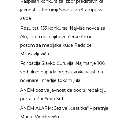
Raspisan konkurs za izbor predstavnika
g
javnosti u Komisiji Saveta za štampu za
a
žalbe
z
Rezultati 153 konkursa: Najviše novca za
a
Alo, Informer i njihove ćerke firme,
:
potom za medijske kuće Radoice
Milosavljevića
Fondacija Slavko Ćuruvija: Najmanje 106
verbalnih napada predstavnika vlasti na
novinare i medije tokom jula
ANEM poziva javnost da podrži redakciju
portala Pančevo Si Ti
ANEM ALARM: Jeziva „čestitka“ – pretnja
Marku Vidojkoviću