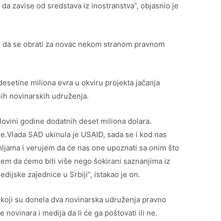
 da zavise od sredstava iz inostranstva”, objasnio je
o da se obrati za novac nekom stranom pravnom
esetine miliona evra u okviru projekta jačanja
nih novinarskih udruženja.
ovini godine dodatnih deset miliona dolara.
are.Vlada SAD ukinula je USAID, sada se i kod nas
mljama i verujem da će nas one upoznati sa onim što
ujem da ćemo biti više nego šokirani saznanjima iz
edijske zajednice u Srbiji”, istakao je on.
 koji su donela dva novinarska udruženja pravno
e novinara i medija da li će ga poštovati ili ne.