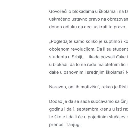
Govoreći o blokadama u školama i na f
uskraćeno ustavno pravo na obrazovanje
doneo odluku da deci uskrati to pravo.
„Pogledajte samo koliko je suptilno i ko
obojenom revolucijom. Da li su studenti
studenta u Srbiji, ikada pozvali đake 
u blokadi, da to ne rade maloletnim lici
đake u osnovnim i srednjim školama? N
Naravno, oni ih motivišu”, rekao je Risti
Dodao je da se sada suočavamo sa činj
godinu i da 1. septembra krenu u isti ra
te škole i da li će u pojedinim slučaje
prenosi Tan‌jug.