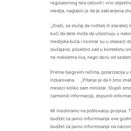
regulatornog tela celoviti i vrlo objek
medija, naglasio je da je zabranjena zl
„Znači, za slučaj da roditelj ili starate
kući da dete može da učestvuju u neko
medijska kuća i novinar su u obavezi d
slučajeve, posebno sad u kontekstu ovi
ne maloletna lica, nego decu od sedam-
Prema njegovim rečima, polarizacija u m
indukovana. „Pitanje je da li smo imali
meseci koliko sam ministar. Stupili sm
razmenili informacije, dopunili informac
Mi insistiramo na poštovanju propisa. T
budžet za javno informisanje ove godi
budžet za javno informisanje na nacion