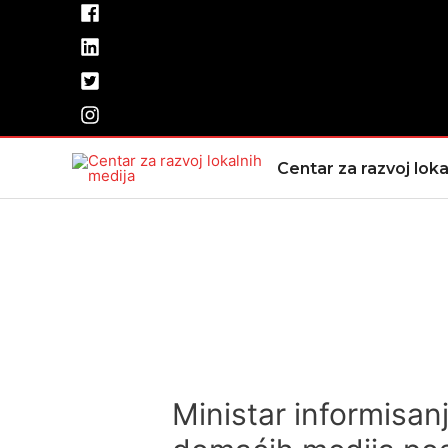
Pređi
na
sadržaj
Centar za razvoj loka
Ministar informisanj