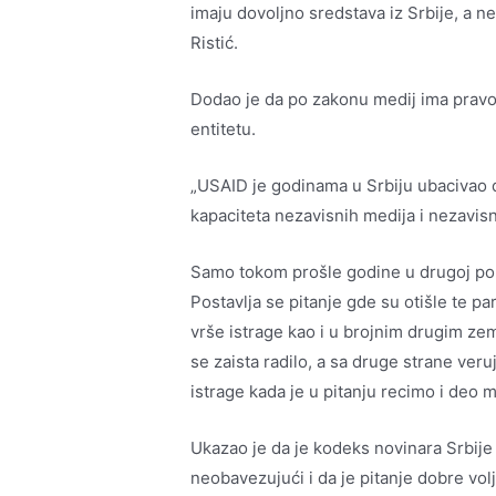
imaju dovoljno sredstava iz Srbije, a ne
Ristić.
Dodao je da po zakonu medij ima prav
entitetu.
„USAID je godinama u Srbiju ubacivao d
kapaciteta nezavisnih medija i nezavis
Samo tokom prošle godine u drugoj pol
Postavlja se pitanje gde su otišle te p
vrše istrage kao i u brojnim drugim ze
se zaista radilo, a sa druge strane ver
istrage kada je u pitanju recimo i deo m
Ukazao je da je kodeks novinara Srbije
neobavezujući i da je pitanje dobre volj