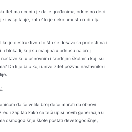
akultetima ocenio je da je građanima, odnosno deci
 i vaspitanje, zato što je neko umesto roditelja
liko je destruktivno to što se dešava sa protestima i
 u blokadi, koji su manjina u odnosu na broj
i nastavnike u osnovnim i srednjim školama koji su
ma? Da li je bilo koji univerzitet pozvao nastavnike i
ije.
ć.
enicom da će veliki broj dece morati da obnovi
zred i zapitao kako će teći upisi novih generacija u
vima osmogodišnje škole postati devetogodišnje,