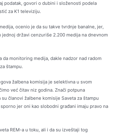
aj podatak, govori o dubini i složenosti podela
tić za K1 televiziju.
dija, ocenio je da su takve tvrdnje banalne, jer,
e u jednoj državi cenzuriše 2.200 medija na dnevnom
zna da monitoring medija, dakle nadzor nad radom
 za štampu.
gova žalbena komisija je selektivna u svom
čimo već čitav niz godina. Znači potpuna
a su članovi žalbene komisije Saveta za štampu
e sporno jer oni kao slobodni građani imaju pravo na
eta REM-a u toku, ali i da su izveštaji tog