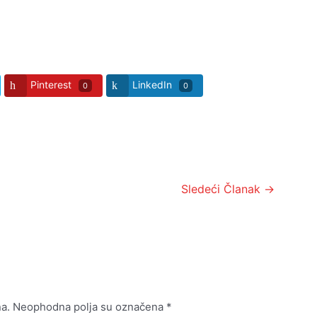
Pinterest
LinkedIn
0
0
Sledeći Članak
→
a.
Neophodna polja su označena
*