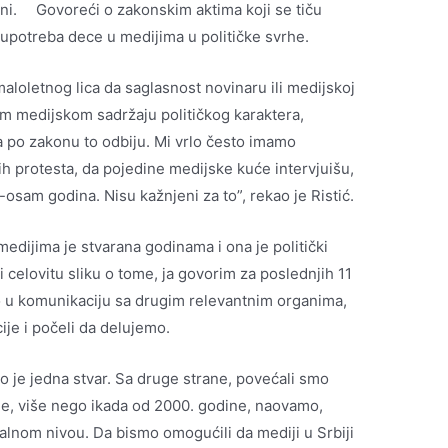
tivni. Govoreći o zakonskim aktima koji se tiču
oupotreba dece u medijima u političke svrhe.
lj maloletnog lica da saglasnost novinaru ili medijskoj
m medijskom sadržaju političkog karaktera,
a po zakonu to odbiju. Mi vrlo često imamo
h protesta, da pojedine medijske kuće intervjuišu,
osam godina. Nisu kažnjeni za to”, rekao je Ristić.
edijima je stvarana godinama i ona je politički
 celovitu sliku o tome, ja govorim za poslednjih 11
o u komunikaciju sa drugim relevantnim organima,
ije i počeli da delujemo.
o je jedna stvar. Sa druge strane, povećali smo
ne, više nego ikada od 2000. godine, naovamo,
alnom nivou. Da bismo omogućili da mediji u Srbiji