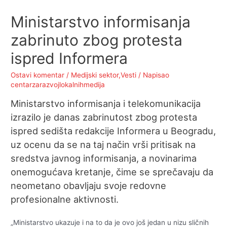
Ministarstvo informisanja
zabrinuto zbog protesta
ispred Informera
Ostavi komentar
/
Medijski sektor
,
Vesti
/ Napisao
centarzarazvojlokalnihmedija
Ministarstvo informisanja i telekomunikacija
izrazilo je danas zabrinutost zbog protesta
ispred sedišta redakcije Informera u Beogradu,
uz ocenu da se na taj način vrši pritisak na
sredstva javnog informisanja, a novinarima
onemogućava kretanje, čime se sprečavaju da
neometano obavljaju svoje redovne
profesionalne aktivnosti.
„Ministarstvo ukazuje i na to da je ovo još jedan u nizu sličnih