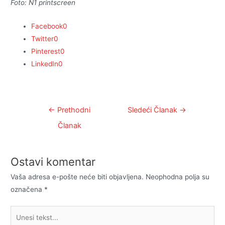
Foto: N1 printscreen
Facebook
0
Twitter
0
Pinterest
0
LinkedIn
0
Kretanje
←
Prethodni
Sledeći Članak
→
članka
Članak
Ostavi komentar
Vaša adresa e-pošte neće biti objavljena.
Neophodna polja su
označena
*
Unesi
tekst...