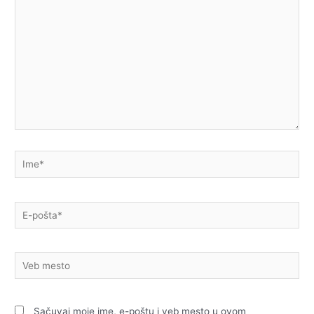
Ime*
E-
pošta*
Veb
mesto
Sačuvaj moje ime, e-poštu i veb mesto u ovom