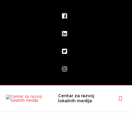
Pređi
na
sadržaj
Glav
Centar za razvoj
lokalnih medija
izbo