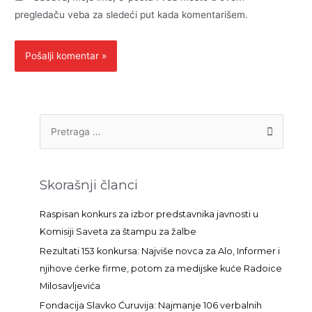
pregledaču veba za sledeći put kada komentarišem.
P
r
e
t
Skorašnji članci
r
a
Raspisan konkurs za izbor predstavnika javnosti u
g
Komisiji Saveta za štampu za žalbe
a
Rezultati 153 konkursa: Najviše novca za Alo, Informer i
z
njihove ćerke firme, potom za medijske kuće Radoice
a
Milosavljevića
:
Fondacija Slavko Ćuruvija: Najmanje 106 verbalnih