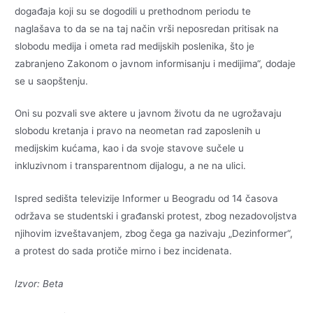
događaja koji su se dogodili u prethodnom periodu te
naglašava to da se na taj način vrši neposredan pritisak na
slobodu medija i ometa rad medijskih poslenika, što je
zabranjeno Zakonom o javnom informisanju i medijima“, dodaje
se u saopštenju.
Oni su pozvali sve aktere u javnom životu da ne ugrožavaju
slobodu kretanja i pravo na neometan rad zaposlenih u
medijskim kućama, kao i da svoje stavove sučele u
inkluzivnom i transparentnom dijalogu, a ne na ulici.
Ispred sedišta televizije Informer u Beogradu od 14 časova
održava se studentski i građanski protest, zbog nezadovoljstva
njihovim izveštavanjem, zbog čega ga nazivaju „Dezinformer“,
a protest do sada protiče mirno i bez incidenata.
Izvor: Beta