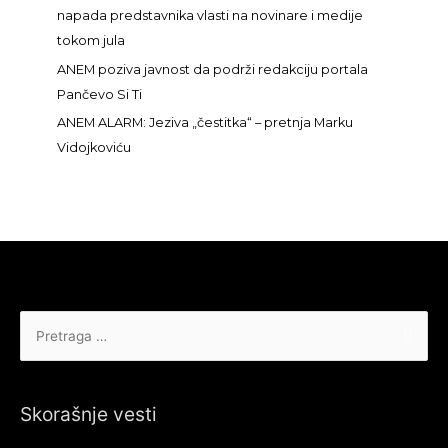
napada predstavnika vlasti na novinare i medije
tokom jula
ANEM poziva javnost da podrži redakciju portala
Pančevo Si Ti
ANEM ALARM: Jeziva „čestitka“ – pretnja Marku
Vidojkoviću
Pretraga
za:
Skorašnje vesti