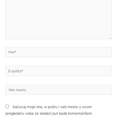
Ime*
E-
pošta*
Veb
mesto
Sačuvaj moje ime, e-poštu i veb mesto u ovom
pregledaču veba za sledeći put kada komentarišem.