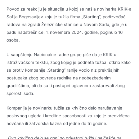
Povod za reakciju je situacija u kojoj se našla novinarka KRIK-a
Sofija Bogosavljev koju je tužila firma „Starting“, podizvođač
radova na zgradi Železničke stanice u Novom Sadu, gde je u
padu nadstrešnice, 1. novembra 2024. godine, poginulo 16
osoba.
U saopštenju Nacionalne radne grupe piše da je KRIK u
istraživačkom tekstu, zbog kojeg je podneta tužba, otkrio kako
se protiv kompanije „Starting“ ranije vodio niz prekršajnih
postupaka zbog povreda radnika na neobezbeđenim
gradilištima, ali da su ti postupci uglavnom zastarevali zbog
sporosti suda.
Kompanija je novinarku tužila za krivično delo narušavanje
poslovnog ugleda i kreditne sposobnosti za koje je predviđena
novčana ili zatvorska kazna od jedne do tri godine.
„
Ovo krivično delo se goni po privatnoj tužbi i najčešće ga