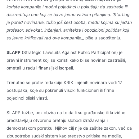
koriste kompanije i moćni pojedinci u pokušaju da zastraše ili
diskredituju one koji se bave javno važnim pitanjima. ‘Starting’
je pored novinarke, tužio još šest osoba, među kojima su jedan
profesor, advokat, inženjeri, arhitekta i opozicioni političar koji
su javno kritikovali rad ove kompanije
„, piše u saopštenju.
SLAPP
(Strategic Lawsuits Against Public Participation) je
pravni instrument koji se koristi kako bi se novinari zastrašili,
ometali u radu i finansijski iscrpeli.
Trenutno se protiv redakcije KRIK i njenih novinara vodi 17
postupaka, koje su pokrenuli visoki funkcioneri ili firme i
pojedinci bliski vlasti.
SLAPP tužbe, bez obzira na to da li su građanske ili krivične,
predstavljaju otvorenu pretnju slobodi izražavanja i
demokratskom poretku. Njihov cilj nije da zaštite zakon, već da
zloupotrebe sudski sistem kao sredstvo pritiska na medije,