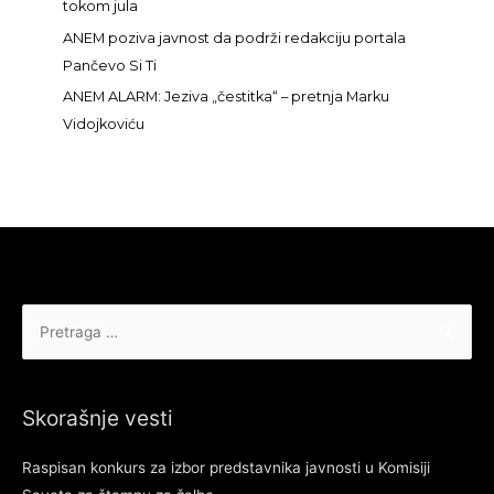
tokom jula
ANEM poziva javnost da podrži redakciju portala
Pančevo Si Ti
ANEM ALARM: Jeziva „čestitka“ – pretnja Marku
Vidojkoviću
Pretraga
za:
Skorašnje vesti
Raspisan konkurs za izbor predstavnika javnosti u Komisiji