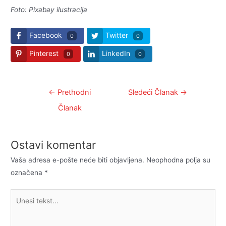
Foto: Pixabay ilustracija
Facebook
Twitter
0
0
Pinterest
LinkedIn
0
0
Kretanje
←
Prethodni
Sledeći Članak
→
članka
Članak
Ostavi komentar
Vaša adresa e-pošte neće biti objavljena.
Neophodna polja su
označena
*
Unesi
tekst...