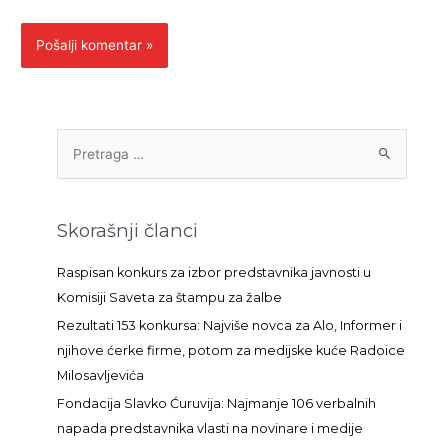
P
r
e
t
Skorašnji članci
r
a
Raspisan konkurs za izbor predstavnika javnosti u
g
Komisiji Saveta za štampu za žalbe
a
Rezultati 153 konkursa: Najviše novca za Alo, Informer i
z
njihove ćerke firme, potom za medijske kuće Radoice
a
Milosavljevića
:
Fondacija Slavko Ćuruvija: Najmanje 106 verbalnih
napada predstavnika vlasti na novinare i medije