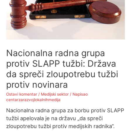
Nacionalna radna grupa
protiv SLAPP tužbi: Država
da spreči zloupotrebu tužbi
protiv novinara
Ostavi komentar
/
Medijski sektor
/ Napisao
centarzarazvojlokalnihmedija
Nacionalna radna grupa za borbu protiv SLAPP
tužbi apelovala je na državu „da spreči
zloupotrebu tužbi protiv medijskih radnika“.