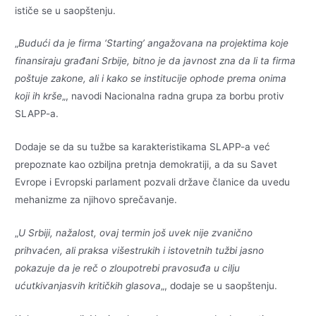
ističe se u saopštenju.
„
Budući da je firma ‘Starting’ angažovana na projektima koje
finansiraju građani Srbije, bitno je da javnost zna da li ta firma
poštuje zakone, ali i kako se institucije ophode prema onima
koji ih krše
„, navodi Nacionalna radna grupa za borbu protiv
SLAPP-a.
Dodaje se da su tužbe sa karakteristikama SLAPP-a već
prepoznate kao ozbiljna pretnja demokratiji, a da su Savet
Evrope i Evropski parlament pozvali države članice da uvedu
mehanizme za njihovo sprečavanje.
„
U Srbiji, nažalost, ovaj termin još uvek nije zvanično
prihvaćen, ali praksa višestrukih i istovetnih tužbi jasno
pokazuje da je reč o zloupotrebi pravosuđa u cilju
ućutkivanjasvih kritičkih glasova
„, dodaje se u saopštenju.