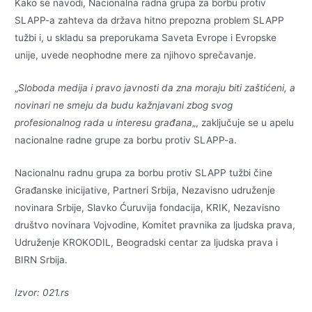
Kako se navodi, Nacionalna radna grupa za borbu protiv
SLAPP-a zahteva da država hitno prepozna problem SLAPP
tužbi i, u skladu sa preporukama Saveta Evrope i Evropske
unije, uvede neophodne mere za njihovo sprečavanje.
„
Sloboda medija i pravo javnosti da zna moraju biti zaštićeni, a
novinari ne smeju da budu kažnjavani zbog svog
profesionalnog rada u interesu građana
„, zaključuje se u apelu
nacionalne radne grupe za borbu protiv SLAPP-a.
Nacionalnu radnu grupa za borbu protiv SLAPP tužbi čine
Građanske inicijative, Partneri Srbija, Nezavisno udruženje
novinara Srbije, Slavko Ćuruvija fondacija, KRIK, Nezavisno
društvo novinara Vojvodine, Komitet pravnika za ljudska prava,
Udruženje KROKODIL, Beogradski centar za ljudska prava i
BIRN Srbija.
Izvor: 021.rs