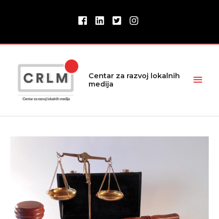
Pređi
na
sadržaj
Glav
Centar za razvoj lokalnih
medija
izbor