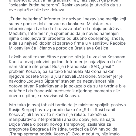
“bolesnim žutim hejterom”. Raskrikavanje je utvrdilo da su
ove optužbe bile bez dokaza.
„Žutim hejterima” Informer je nazivao i nezavisne medije koji
su ove godine dobili novac na konkursu Ministarstva
informisanja i tvrdio da ih država plaća da pljuju po državi.
Međutim, Informer nije spomenuo da je novac namenjen
njima činio jedva tri procenta od ukupno dodeljenog iznosa,
a da su najveći dobitnici zapravo firme u vlasništvu Radoice
Milosavljevića i članova porodice Bratislava Gašića.
Lažnih vesti tokom čitave godine bilo je i u vezi sa Kosovom.
Kao i u prvoj polovini godine, Informer je najavljivao da će
nam strane sile poput Rusije i Francuske i SAD, „rešiti”
problem Kosova, pa su tako Emanuela Makrona nakon
njegove posete Srbiji u julu nazvali „Makrone, Srbine” jer je
navodno „oduvao Šiptare” stavom da nezavisnost nije
gotova stvar. Raskrikavanje je pokazalo da su te tvrdnje bile
netačne i da francuski predsednik nijednog momenta nije
doveo u pitanje nezavisnost Kosova.
Isto tako je ovaj tabloid tvrdio da je ministar spoljnih poslova
Rusije Sergej Lavrov poručio kako će „Srbi i Rusi braniti
Kosovo”, ali Lavrov to nikada nije rekao. Takođe su
manipulativno interpretirali i analizu objavljenu na sajtu
Dojče Velea o poseti novog Trampovog izaslanika za
pregovore Beograda i Prištine, tvrdeći da DW navodi da
„Tramp sprema podelu Kosova”. Ovo, međutim, nije imalo