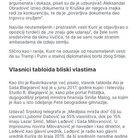
argumenata i dokaza, pisali su da je uzbunjivač Aleksandar
Obradović izneo dokumenta iz Krušika jer njegova majka
radi za konkurenciju, te da je „poverljiva dokumenta dao
trgovcu oružjem“.
Najviše neutemeljenih i pristrasnih vesti Kurir je objavljivao o
opoziciji tvrdeći da „ne znaju gde udaraju“, da žele svim
sredstvima da skinu Vučića, te da se sami nude stranim
ambasadama da izdaju zemlju.
Slično kao i ranije, Kurir ne odustaje od neutemeljenih vesti
da su Tramp i Putin u stalnoj diplomatskoj borbi zbog Srbije.
Vlasnici tabloida bliski vlastima
Kao što je Raskrikavanje već pisalo, vlasnik tabloida Alo je
Saša Blagojević koji je u junu 2017. godine kupio i televiziju
Studio B. Blagojević je, kako piše portal Pištaljka,
dugogodišnji prijatelj ministra finansija Siniše Malog, sa kojim
je išao u isto odeljenje Pete beogradske gimnazije.
Izdavač Srpskog telegrafa je „Medijska mreža doo“ čiji su
vlasnici Ljubomir Dabović sa 55% vlasništva, dok po 15%
imaju Lazar Simić, Milan Lađević i Saša Milovanović. U
impresumu novina Milovanović je naveden i kao direktor, a
Lađević kao glavni urednik. Lađević je radio kao glavni
urednik Kurira do kraja 2015, da bi sredinom naredne godine