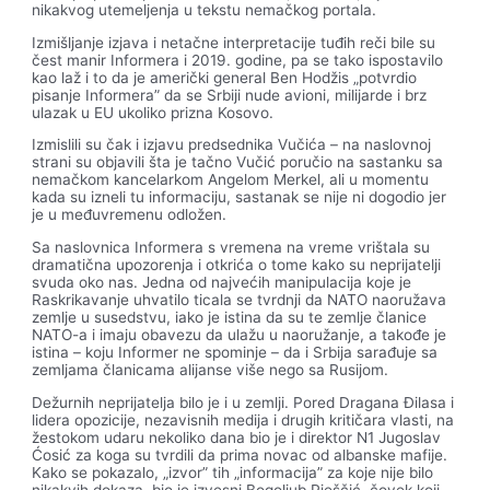
nikakvog utemeljenja u tekstu nemačkog portala.
Izmišljanje izjava i netačne interpretacije tuđih reči bile su
čest manir Informera i 2019. godine, pa se tako ispostavilo
kao laž i to da je američki general Ben Hodžis „potvrdio
pisanje Informera” da se Srbiji nude avioni, milijarde i brz
ulazak u EU ukoliko prizna Kosovo.
Izmislili su čak i izjavu predsednika Vučića – na naslovnoj
strani su objavili šta je tačno Vučić poručio na sastanku sa
nemačkom kancelarkom Angelom Merkel, ali u momentu
kada su izneli tu informaciju, sastanak se nije ni dogodio jer
je u međuvremenu odložen.
Sa naslovnica Informera s vremena na vreme vrištala su
dramatična upozorenja i otkrića o tome kako su neprijatelji
svuda oko nas. Jedna od najvećih manipulacija koje je
Raskrikavanje uhvatilo ticala se tvrdnji da NATO naoružava
zemlje u susedstvu, iako je istina da su te zemlje članice
NATO-a i imaju obavezu da ulažu u naoružanje, a takođe je
istina – koju Informer ne spominje – da i Srbija sarađuje sa
zemljama članicama alijanse više nego sa Rusijom.
Dežurnih neprijatelja bilo je i u zemlji. Pored Dragana Đilasa i
lidera opozicije, nezavisnih medija i drugih kritičara vlasti, na
žestokom udaru nekoliko dana bio je i direktor N1 Jugoslav
Ćosić za koga su tvrdili da prima novac od albanske mafije.
Kako se pokazalo, „izvor” tih „informacija” za koje nije bilo
nikakvih dokaza, bio je izvesni Bogoljub Pješčić, čovek koji