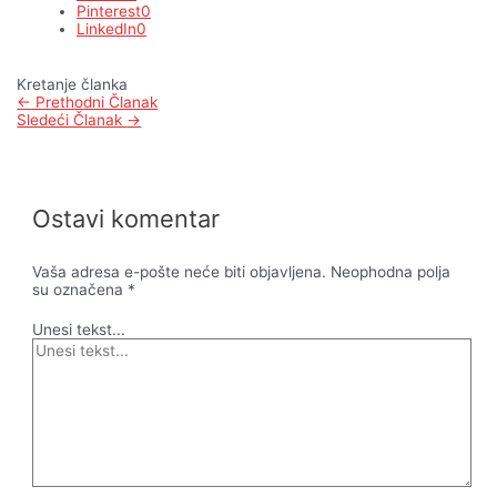
Pinterest
0
LinkedIn
0
Kretanje članka
←
Prethodni Članak
Sledeći Članak
→
Ostavi komentar
Vaša adresa e-pošte neće biti objavljena.
Neophodna polja
su označena
*
Unesi tekst...