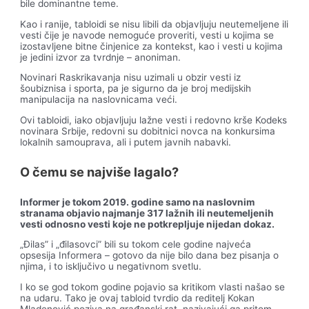
bile dominantne teme.
Kao i ranije, tabloidi se nisu libili da objavljuju neutemeljene ili
vesti čije je navode nemoguće proveriti, vesti u kojima se
izostavljene bitne činjenice za kontekst, kao i vesti u kojima
je jedini izvor za tvrdnje – anoniman.
Novinari Raskrikavanja nisu uzimali u obzir vesti iz
šoubiznisa i sporta, pa je sigurno da je broj medijskih
manipulacija na naslovnicama veći.
Ovi tabloidi, iako objavljuju lažne vesti i redovno krše Kodeks
novinara Srbije, redovni su dobitnici novca na konkursima
lokalnih samouprava, ali i putem javnih nabavki.
O čemu se najviše lagalo?
Informer je tokom 2019. godine samo na naslovnim
stranama objavio najmanje 317 lažnih ili neutemeljenih
vesti odnosno vesti koje ne potkrepljuje nijedan dokaz.
„Đilas” i „đilasovci” bili su tokom cele godine najveća
opsesija Informera – gotovo da nije bilo dana bez pisanja o
njima, i to isključivo u negativnom svetlu.
I ko se god tokom godine pojavio sa kritikom vlasti našao se
na udaru. Tako je ovaj tabloid tvrdio da reditelj Kokan
Mladenović poziva na građanski rat, nazivajući ga pritom