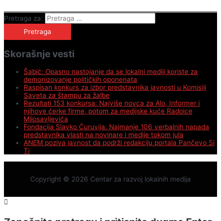
Pretraga za:
Skorašnje vesti
Šabić: Opasno nastojanje da se lokalni mediji koriste za
demonizovanje političkih oponenata
Raspisan konkurs za izbor predstavnika javnosti u Komisiji
Saveta za štampu za žalbe
Rezultati 153 konkursa: Najviše novca za Alo, Informer i
njihove ćerke firme, potom za medijske kuće Radoice
Milosavljevića
Fondacija Slavko Ćuruvija: Najmanje 106 verbalnih napada
predstavnika vlasti na novinare i medije tokom jula
ANEM poziva javnost da podrži redakciju portala Pančevo Si
Ti
Copyright © 2026
Centar za razvoj lokalnih medija