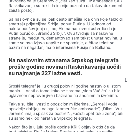
utvrđeno da je Stefanović „čist kao suza”. Iz ambasade SAD
Raskrikavanju su rekli da im nije poznato da takav dokument
zaista postoji.
Sa naslovnica su se ipak često smešila lica onih koje tabloidi
smatraju prijateljima Srbije, poput Putina. U jednom od
naleta oduševljenja njime, Alo na naslovnoj ustvrdio da je
Putin poručio: „Braniću Srbiju”. Ovu tvrdnju sa naslovne
strane je, međutim, demantovao sam tekst unutar novina, u
kome se ova izjava uopšte ne spominje, a čitav tekst se
bazira na nagađanjima o interesima Rusije na Balkanu.
Na naslovnim stranama Srpskog telegrafa
prošle godine novinari Raskrikavanja uočili
su najmanje 227 lažne vesti.
Srpski telegraf je i u drugoj polovini godine nastavio u istom
maniru – vesti o tome kako se sprema „slom Vučića“ su bile
uglavnom neproverljive i bazirane na anonimnim izvorima.
Takve su bile i vesti o opozicionim liderima. „Sergej i vođe
opozicije dobijaju naloge iz američke ambasade“, „Đilas i Vuk
Jeremić imaju spisak za odstrel“, „Fašisti opet tuku žene“, bili
su samo neki od narativa Srpskog telegrafa.
Nakon što je u julu prošle godine KRIK objavio otkriće da
brat ministra Siniše Malog, Predrag, već nekoliko godina