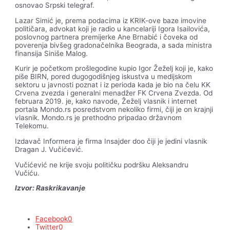
osnovao Srpski telegraf.
Lazar Simić je, prema podacima iz KRIK-ove baze imovine
političara, advokat koji je radio u kancelariji Igora Isailovića,
poslovnog partnera premijerke Ane Brnabić i čoveka od
poverenja bivšeg gradonačelnika Beograda, a sada ministra
finansija Siniše Malog.
Kurir je početkom prošlegodine kupio Igor Žeželj koji je, kako
piše BIRN, pored dugogodišnjeg iskustva u medijskom
sektoru u javnosti poznat i iz perioda kada je bio na čelu KK
Crvena zvezda i generalni menadžer FK Crvena Zvezda. Od
februara 2019. je, kako navode, Žeželj vlasnik i internet
portala Mondo.rs posredstvom nekoliko firmi, čiji je on krajnji
vlasnik. Mondo.rs je prethodno pripadao državnom
Telekomu.
Izdavač Informera je firma Insajder doo čiji je jedini vlasnik
Dragan J. Vučićević.
Vučićević ne krije svoju političku podršku Aleksandru
Vučiću.
Izvor:
Raskrikavanje
Facebook
0
Twitter
0