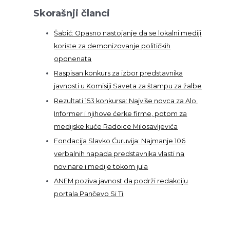
Skorašnji članci
Šabić: Opasno nastojanje da se lokalni mediji
koriste za demonizovanje političkih
oponenata
Raspisan konkurs za izbor predstavnika
javnosti u Komisiji Saveta za štampu za žalbe
Rezultati 153 konkursa: Najviše novca za Alo,
Informer i njihove ćerke firme, potom za
medijske kuće Radoice Milosavljevića
Fondacija Slavko Ćuruvija: Najmanje 106
verbalnih napada predstavnika vlasti na
novinare i medije tokom jula
ANEM poziva javnost da podrži redakciju
portala Pančevo Si Ti