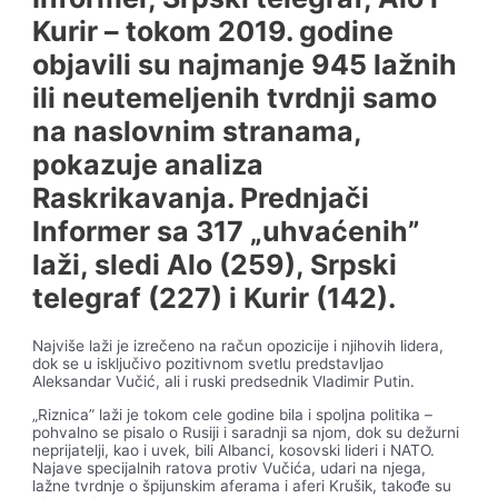
Kurir – tokom 2019. godine
objavili su najmanje 945 lažnih
ili neutemeljenih tvrdnji samo
na naslovnim stranama,
pokazuje analiza
Raskrikavanja. Prednjači
Informer sa 317 „uhvaćenih”
laži, sledi Alo (259), Srpski
telegraf (227) i Kurir (142).
Najviše laži je izrečeno na račun opozicije i njihovih lidera,
dok se u isključivo pozitivnom svetlu predstavljao
Aleksandar Vučić, ali i ruski predsednik Vladimir Putin.
„Riznica” laži je tokom cele godine bila i spoljna politika –
pohvalno se pisalo o Rusiji i saradnji sa njom, dok su dežurni
neprijatelji, kao i uvek, bili Albanci, kosovski lideri i NATO.
Najave specijalnih ratova protiv Vučića, udari na njega,
lažne tvrdnje o špijunskim aferama i aferi Krušik, takođe su