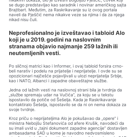
se dugo predstavljao kao saradnik i novinar američkog sajta
Brajtbart. Međutim, za Raskrikavanje su iz ovog portala
naveli da Pješčić nema nikakve veze sa njima i da za njega
nikad nisu čuli.
Neprofesionalno je izveštavao i tabloid Alo
koji je u 2019. godini na naslovnim
stranama objavio najmanje 259 lažnih ili
neutemljenih vesti.
Po sličnoj matrici kao i Informer, i ovaj tabloid forsira crno-
beli narativ i podelu na prijatelje i neprijatelje. I ovde su se
opozicionari najčešće pojavljivali u ulozi neprijatelja Srbije,
kao i NATO, Albanci i zapadne obaveštajne službe.
Jedna od lažnih vesti na naslovnoj strani bila je tvrdnja da
„službe spremaju udar na Vučića”, za koju se u tekstu
ispostavilo da potiče od Šešelja. Kada je Raskrikavanje
kontaktiralo Šešelja, ispostavilo se da ni on nema dokaza za
svoje tvrdnje.
Kroz priču o neprijateljima Alo je pokušavao da „opere” i
ministra Nebojšu Stefanovića od afere Krušik, navodeći da
su imali uvid u „tajni dokument zapadne agencije” dostavljen
ambasadama SAD u kome je navodno nedvosmisleno