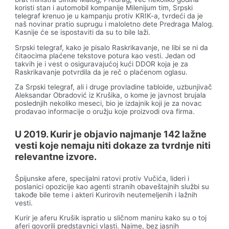
koristi stan i automobil kompanije Milenijum tim, Srpski
telegraf krenuo je u kampanju protiv KRIK-a, tvrdeći da je
naš novinar pratio suprugu i maloletno dete Predraga Malog.
Kasnije će se ispostaviti da su to bile laži.
Srpski telegraf, kako je pisalo Raskrikavanje, ne libi se ni da
čitaocima plaćene tekstove potura kao vesti. Jedan od
takvih je i vest o osiguravajućoj kući DDOR koja je za
Raskrikavanje potvrdila da je reč o plaćenom oglasu.
Za Srpski telegraf, ali i druge provladine tabloide, uzbunjivač
Aleksandar Obradović iz Krušika, o kome je javnost brujala
poslednjih nekoliko meseci, bio je izdajnik koji je za novac
prodavao informacije o oružju koje proizvodi ova firma.
U 2019. Kurir je objavio najmanje 142 lažne
vesti koje nemaju niti dokaze za tvrdnje niti
relevantne izvore.
Špijunske afere, specijalni ratovi protiv Vučića, lideri i
poslanici opozicije kao agenti stranih obaveštajnih službi su
takođe bile teme i akteri Kurirovih neutemeljenih i lažnih
vesti.
Kurir je aferu Krušik ispratio u sličnom maniru kako su o toj
aferi govorili predstavnici vlasti. Naime, bez jasnih