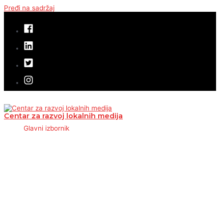
Pređi na sadržaj
Centar za razvoj lokalnih medija
Glavni izbornik