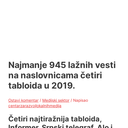
Najmanje 945 lažnih vesti
na naslovnicama četiri
tabloida u 2019.
Ostavi komentar
/
Medijski sektor
/ Napisao
centarzarazvojlokalnihmedija
Četiri najtiražnija tabloida,
Informer, Srpski telegraf, Alo i