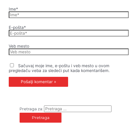
Ime*
E-pošta*
Veb mesto
Sačuvaj moje ime, e-poštu i veb mesto u ovom
pregledaču veba za sledeći put kada komentarišem.
Pretraga za: