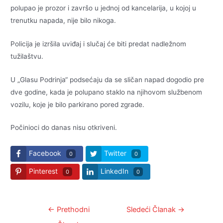
polupao je prozor i završo u jednoj od kancelarija, u kojoj u
trenutku napada, nije bilo nikoga.
Policija je izršila uviđaj i slučaj će biti predat nadležnom
tužilaštvu.
U „Glasu Podrinja“ podsećaju da se sličan napad dogodio pre
dve godine, kada je polupano staklo na njihovom službenom
vozilu, koje je bilo parkirano pored zgrade.
Počinioci do danas nisu otkriveni.
Facebook
Twitter
0
0
Pinterest
LinkedIn
0
0
Kretanje
←
Prethodni
Sledeći Članak
→
članka