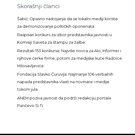
t
Skorašnji članci
r
a
Šabić: Opasno nastojanje da se lokalni mediji koriste
g
za demonizovanje političkih oponenata
a
Raspisan konkurs za izbor predstavnika javnosti u
z
Komisiji Saveta za štampu za žalbe
a
Rezultati 153 konkursa: Najviše novca za Alo, Informer i
:
njihove ćerke firme, potom za medijske kuće Radoice
Milosavljevića
Fondacija Slavko Ćuruvija: Najmanje 106 verbalnih
napada predstavnika vlasti na novinare i medije
tokom jula
ANEM poziva javnost da podrži redakciju portala
Pančevo Si Ti