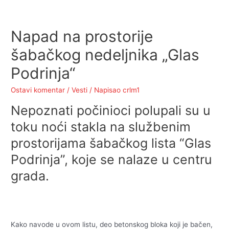
Napad na prostorije
šabačkog nedeljnika „Glas
Podrinja“
Ostavi komentar
/
Vesti
/ Napisao
crlm1
Nepoznati počinioci polupali su u
toku noći stakla na službenim
prostorijama šabačkog lista “Glas
Podrinja”, koje se nalaze u centru
grada.
Kako navode u ovom listu, deo betonskog bloka koji je bačen,