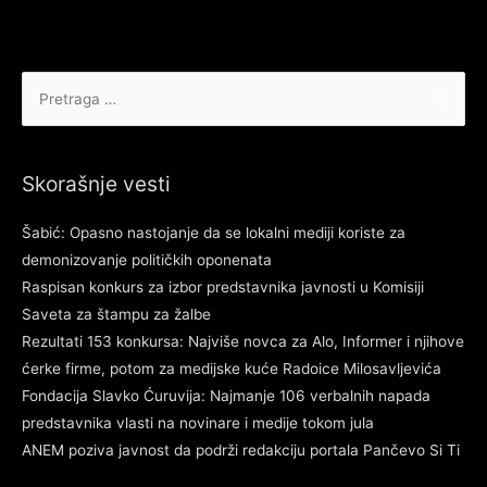
Pretraga
za:
Skorašnje vesti
Šabić: Opasno nastojanje da se lokalni mediji koriste za
demonizovanje političkih oponenata
Raspisan konkurs za izbor predstavnika javnosti u Komisiji
Saveta za štampu za žalbe
Rezultati 153 konkursa: Najviše novca za Alo, Informer i njihove
ćerke firme, potom za medijske kuće Radoice Milosavljevića
Fondacija Slavko Ćuruvija: Najmanje 106 verbalnih napada
predstavnika vlasti na novinare i medije tokom jula
ANEM poziva javnost da podrži redakciju portala Pančevo Si Ti