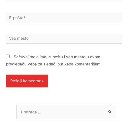
E-
pošta*
Veb
mesto
Sačuvaj moje ime, e-poštu i veb mesto u ovom
pregledaču veba za sledeći put kada komentarišem.
P
r
e