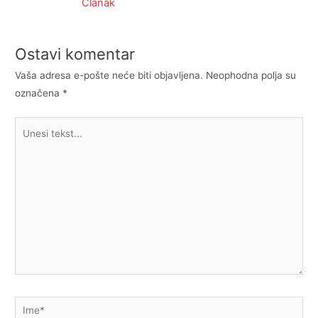
Članak
Ostavi komentar
Vaša adresa e-pošte neće biti objavljena.
Neophodna polja su
označena
*
Unesi
tekst...
Ime*