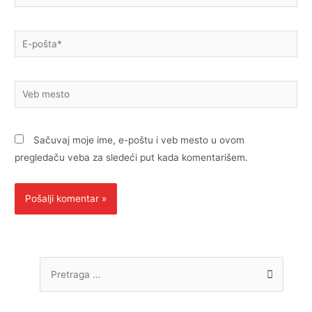
E-
pošta*
Veb
mesto
Sačuvaj moje ime, e-poštu i veb mesto u ovom
pregledaču veba za sledeći put kada komentarišem.
P
r
e