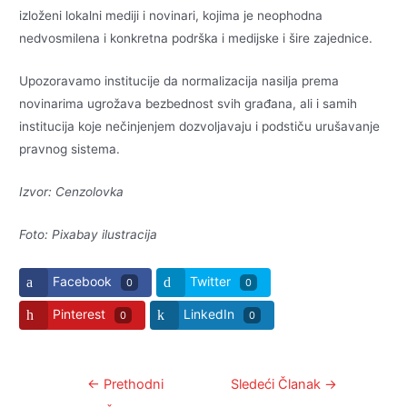
izloženi lokalni mediji i novinari, kojima je neophodna
nedvosmilena i konkretna podrška i medijske i šire zajednice.
Upozoravamo institucije da normalizacija nasilja prema
novinarima ugrožava bezbednost svih građana, ali i samih
institucija koje nečinjenjem dozvoljavaju i podstiču urušavanje
pravnog sistema.
Izvor: Cenzolovka
Foto: Pixabay ilustracija
Facebook
Twitter
0
0
Pinterest
LinkedIn
0
0
Kretanje
←
Prethodni
Sledeći Članak
→
članka