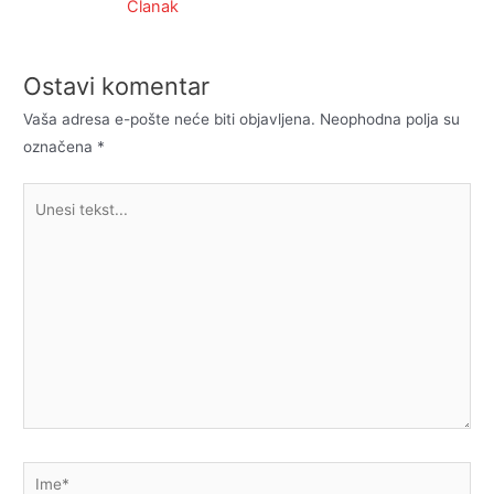
Članak
Ostavi komentar
Vaša adresa e-pošte neće biti objavljena.
Neophodna polja su
označena
*
Unesi
tekst...
Ime*