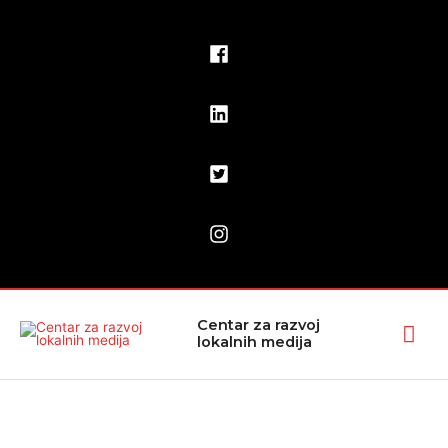
Pređi
na
sadržaj
Glav
Centar za razvoj
lokalnih medija
izbo