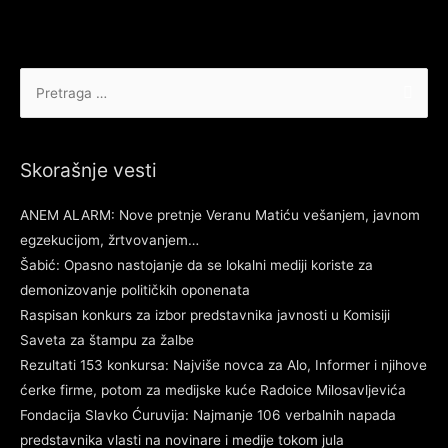
Pretraga
za:
Skorašnje vesti
ANEM ALARM: Nove pretnje Veranu Matiću vešanjem, javnom
egzekucijom, žrtvovanjem…
Šabić: Opasno nastojanje da se lokalni mediji koriste za
demonizovanje političkih oponenata
Raspisan konkurs za izbor predstavnika javnosti u Komisiji
Saveta za štampu za žalbe
Rezultati 153 konkursa: Najviše novca za Alo, Informer i njihove
ćerke firme, potom za medijske kuće Radoice Milosavljevića
Fondacija Slavko Ćuruvija: Najmanje 106 verbalnih napada
predstavnika vlasti na novinare i medije tokom jula