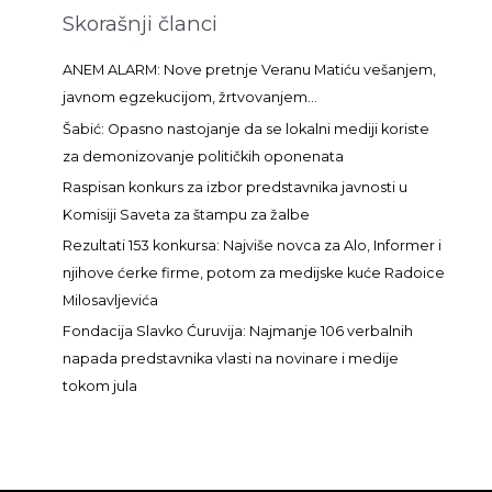
t
Skorašnji članci
r
a
ANEM ALARM: Nove pretnje Veranu Matiću vešanjem,
g
javnom egzekucijom, žrtvovanjem…
a
Šabić: Opasno nastojanje da se lokalni mediji koriste
z
za demonizovanje političkih oponenata
a
Raspisan konkurs za izbor predstavnika javnosti u
:
Komisiji Saveta za štampu za žalbe
Rezultati 153 konkursa: Najviše novca za Alo, Informer i
njihove ćerke firme, potom za medijske kuće Radoice
Milosavljevića
Fondacija Slavko Ćuruvija: Najmanje 106 verbalnih
napada predstavnika vlasti na novinare i medije
tokom jula