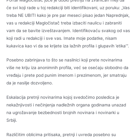
će svi koji rade u toj redakciji biti identifikovani, uz poruku: „Vas
treba NE UBITI kako je pre par meseci pisao jedan Naprednjak,
vas u redakciji Magločistač treba izbaciti naulicu i zabraniti
vam da se bavite izveštavanjem. Identifikovaću svakog od vas
koji radi u redakciji i sve vas. Imate moje podatke, nisam
kukavica kao vi da se krijete iza lažnih profila i glupavih ’etika’“.
Posebno zabrinjava to što se nasilnici koji prete novinarima
više ne kriju iza anonimnih profila, već se osećaju slobodno da
vređaju i prete pod punim imenom i prezimenom, jer smatraju
da je nasilje dozvoljeno.
Eskalacija pretnji novinarima kojoj svedočimo posledica je
nekažnjivosti i nečinjenja nadležnih organa godinama unazad
na ugrožavanje bezbednosti brojnih novinara i novinarki u
Srbiji.
Različitim oblicima pritisaka, pretnji i uvreda posebno su