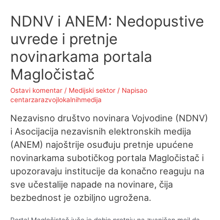
NDNV i ANEM: Nedopustive
uvrede i pretnje
novinarkama portala
Magločistač
Ostavi komentar
/
Medijski sektor
/ Napisao
centarzarazvojlokalnihmedija
Nezavisno društvo novinara Vojvodine (NDNV)
i Asocijacija nezavisnih elektronskih medija
(ANEM) najoštrije osuđuju pretnje upućene
novinarkama subotičkog portala Magločistač i
upozoravaju institucije da konačno reaguju na
sve učestalije napade na novinare, čija
bezbednost je ozbiljno ugrožena.
Portal Magločistač juče je dobio pretnju na zvaničan mejl da