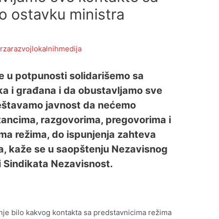
 ostavku ministra
rzarazvojlokalnihmedija
 u potpunosti solidarišemo sa
a i građana i da obustavljamo sve
eštavamo javnost da nećemo
tancima, razgovorima, pregovorima i
ma režima, do ispunjenja zahteva
a, kaže se u saopštenju Nezavisnog
i Sindikata Nezavisnost.
e bilo kakvog kontakta sa predstavnicima režima