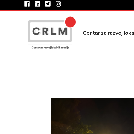
Pređi
na
sadržaj
Centar za razvoj loka