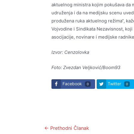
aktuelnog ministra kojim pokušava da m
udruženja i da na medijsku scenu uved
produžena ruka aktuelnog režima“, kaž
Vojvodine i Sindikata Nezavisnost, koji
asocijacije, novinare i medijske radnik
Izvor: Cenzolovka
Foto: Zvezdan Veljković/Boom93
Facebook
Twitter
0
0
Kretanje
←
Prethodni Članak