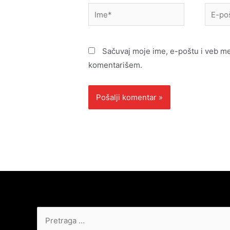
Ime*
E-
pošta*
Sačuvaj moje ime, e-poštu i veb m
komentarišem.
Pretraga
za: