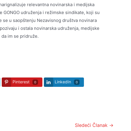
arignalizuje relevantna novinarska i medijska
e GONGO udruženja i režimske sindikate, koji su
e se u saopštenju Nezavisnog društva novinara
 pozivaju i ostala novinarska udruženja, medijske
e da im se pridruže.
Pinterest
LinkedIn
0
0
Sledeći Članak
→