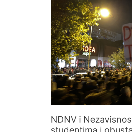
NDNV i Nezavisnost
studentima i obust