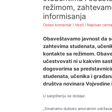
režimom, zahtevamo
informisanja
Ostavi komentar
/
Vesti
/ Napisao
centa
Obaveštavamo javnost da se
zahtevima studenata, učenik
kontakte sa režimom. Obav
učestvovati ni u kakvim sas
dogovorima sa predstavnici
studenata, učenika i građan
društva novinara Vojvodine 
U saopštenju se dodaje:
„Smatramo duboko amoralnim održavanj