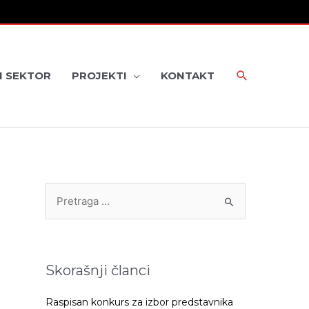
I SEKTOR
PROJEKTI
KONTAKT
P
r
e
t
Skorašnji članci
r
a
Raspisan konkurs za izbor predstavnika
g