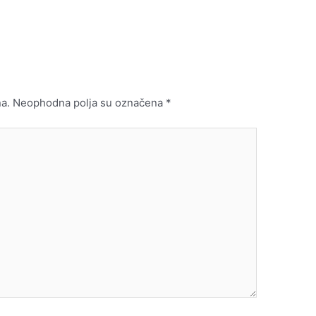
a.
Neophodna polja su označena
*