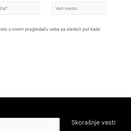
Veb
mesto
esto u ovom pregledaču veba za sledeći put kada
Skorašnje vesti