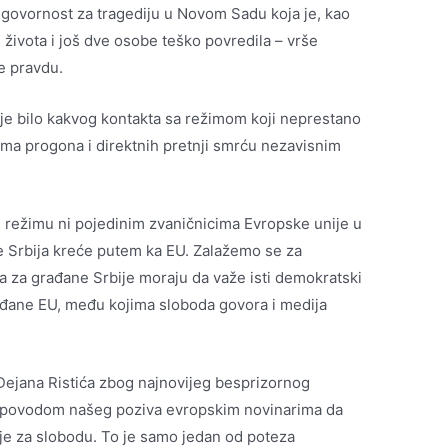
dgovornost za tragediju u Novom Sadu koja je, kao
života i još dve osobe teško povredila – vrše
e pravdu.
 bilo kakvog kontakta sa režimom koji neprestano
ama progona i direktnih pretnji smrću nezavisnim
 režimu ni pojedinim zvaničnicima Evropske unije u
 Srbija kreće putem ka EU. Zalažemo se za
 za građane Srbije moraju da važe isti demokratski
 građane EU, među kojima sloboda govora i medija
ejana Ristića zbog najnovijeg besprizornog
, povodom našeg poziva evropskim novinarima da
ije za slobodu. To je samo jedan od poteza