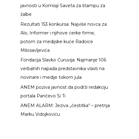
javnosti u Komisiji Saveta za štampu za
a
žalbe
z
Rezultati 153 konkursa: Najviše novca za
a
Alo, Informer i njihove ćerke firme,
:
potom za medijske kuće Radoice
Milosavljevića
Fondacija Slavko Ćuruvija: Najmanje 106
verbalnih napada predstavnika vlasti na
novinare i medije tokom jula
ANEM poziva javnost da podrži redakciju
portala Pančevo Si Ti
ANEM ALARM: Jeziva „čestitka“ – pretnja
Marku Vidojkoviću