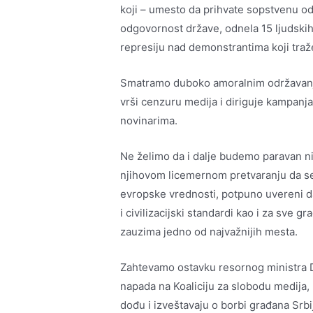
koji – umesto da prihvate sopstvenu o
odgovornost države, odnela 15 ljudskih 
represiju nad demonstrantima koji traž
Smatramo duboko amoralnim održavanje
vrši cenzuru medija i diriguje kampanj
novinarima.
Ne želimo da i dalje budemo paravan ni
njihovom licemernom pretvaranju da se
evropske vrednosti, potpuno uvereni da
i civilizacijski standardi kao i za sve
zauzima jedno od najvažnijih mesta.
Zahtevamo ostavku resornog ministra D
napada na Koaliciju za slobodu medija
dođu i izveštavaju o borbi građana Srb