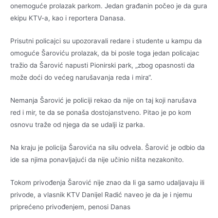
onemoguće prolazak parkom. Jedan građanin počeo je da gura
ekipu KTV-a, kao i reportera Danasa.
Prisutni policajci su upozoravali redare i studente u kampu da
omoguće Šaroviću prolazak, da bi posle toga jedan policajac
tražio da Šarović napusti Pionirski park, „zbog opasnosti da
može doći do većeg narušavanja reda i mira“.
Nemanja Šarović je policiji rekao da nije on taj koji narušava
red i mir, te da se ponaša dostojanstveno. Pitao je po kom
osnovu traže od njega da se udalji iz parka.
Na kraju je policija Šarovića na silu odvela. Šarović je odbio da
ide sa njima ponavljajući da nije učinio ništa nezakonito.
Tokom privođenja Šarović nije znao da li ga samo udaljavaju ili
privode, a vlasnik KTV Danijel Radić naveo je da je i njemu
priprećeno privođenjem, penosi Danas