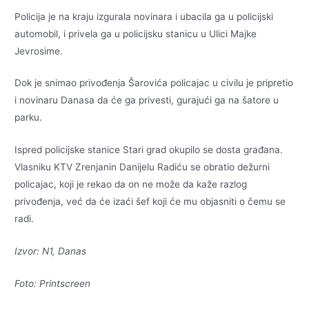
Policija je na kraju izgurala novinara i ubacila ga u policijski
automobil, i privela ga u policijsku stanicu u Ulici Majke
Jevrosime.
Dok je snimao privođenja Šarovića policajac u civilu je pripretio
i novinaru Danasa da će ga privesti, gurajući ga na šatore u
parku.
Ispred policijske stanice Stari grad okupilo se dosta građana.
Vlasniku KTV Zrenjanin Danijelu Radiću se obratio dežurni
policajac, koji je rekao da on ne može da kaže razlog
privođenja, već da će izaći šef koji će mu objasniti o čemu se
radi.
Izvor: N1, Danas
Foto: Printscreen