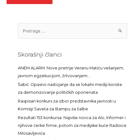
P
r
e
t
Skorašnji članci
r
a
ANEM ALARM: Nove pretnje Veranu Matiću vešanjem,
g
javnom egzekucijom, žrtvovanjem…
a
Šabić: Opasno nastojanje da se lokalni mediji koriste
z
za demonizovanje političkih oponenata
a
Raspisan konkurs za izbor predstavnika javnosti u
:
Komisiji Saveta za štampu za žalbe
Rezultati 153 konkursa: Najviše novca za Alo, Informer i
njihove ćerke firme, potom za medijske kuće Radoice
Milosavljevića