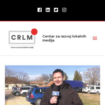
Pređi
na
sadržaj
Glav
Centar za razvoj lokalnih
medija
izbor