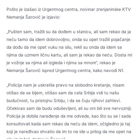
Pošto je izašao iz Urgentnog centra, novinar zrenjaninske KTV
Nemanja Šarović je izjavio:
„Pušten sam, tražili su da dođem u stanicu, ali sam rekao da ja
neću tamo da idem dobrovoljno, onda su opet tražili pojačanje
da dođu da me opet vuku na silu, rekli su onda da idem sa
njima da uzmem ličnu kartu, ali sam ja rekao da neću. Dosta mi
je vožnje sa njima ali izgleda i njima sa mnom“, rekao je
Nemanja Šarović ispred Urgentnog centra, kako navodi N1.
„Policija nam je uskratila pravo na slobodno kretanje, nisam
otišao da se bijem, otišao sam da cela Srbija vidi tu našu
budućnost, tu pristojnu Srbiju, i da se čuju njihovi zahtevi.
Očekivao sam da budu oduševljeni, ali su oni bili sve nervozniji.
Policija je dobila naređenje da me odvede, kao što su se i sada
konsultovali kada sam rekao da neću da idem, očigledno je taj
koji je naređivao shvatio da im to ne ide u prilog da me opet na