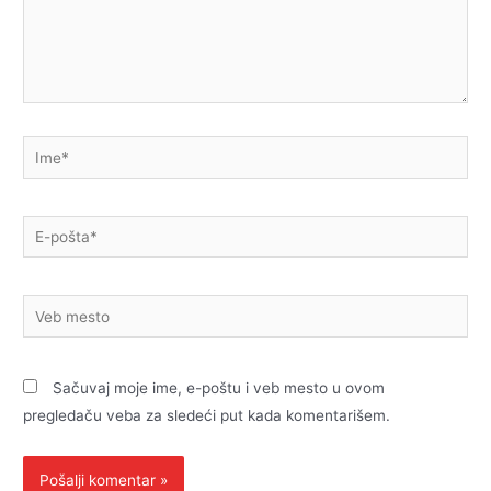
Ime*
E-
pošta*
Veb
mesto
Sačuvaj moje ime, e-poštu i veb mesto u ovom
pregledaču veba za sledeći put kada komentarišem.