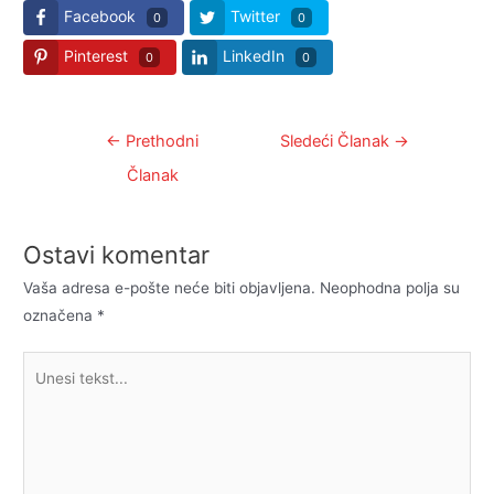
Facebook
Twitter
0
0
Pinterest
LinkedIn
0
0
Kretanje
←
Prethodni
Sledeći Članak
→
članka
Članak
Ostavi komentar
Vaša adresa e-pošte neće biti objavljena.
Neophodna polja su
označena
*
Unesi
tekst...