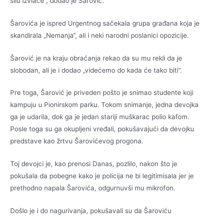
silu izvlače“, dodao je Šarović.
Šarovića je ispred Urgentnog sačekala grupa građana koja je
skandirala „Nemanja“, ali i neki narodni poslanici opozicije.
Šarović je na kraju obraćanja rekao da su mu rekli da je
slobodan, ali je i dodao „videćemo do kada će tako biti“.
Pre toga, Šarović je priveden pošto je snimao studente koji
kampuju u Pionirskom parku. Tokom snimanje, jedna devojka
ga je udarila, dok ga je jedan stariji muškarac polio kafom.
Posle toga su ga okupljeni vređali, pokušavajući da devojku
predstave kao žrtvu Šarovićevog progona.
Toj devojci je, kao prenosi Danas, pozlilo, nakon što je
pokušala da pobegne kako je policija ne bi legitimisala jer je
prethodno napala Šarovića, odgurnuvši mu mikrofon.
Došlo je i do nagurivanja, pokušavali su da Šaroviću