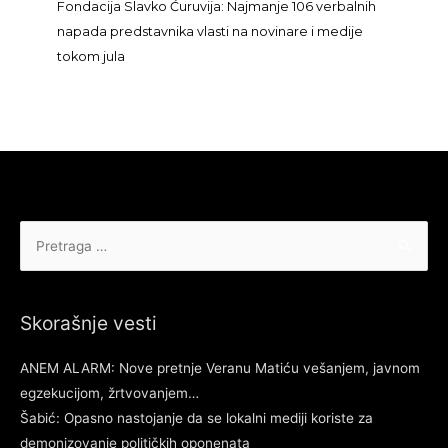
Fondacija Slavko Ćuruvija: Najmanje 106 verbalnih
napada predstavnika vlasti na novinare i medije
tokom jula
Pretraga
za:
Skorašnje vesti
ANEM ALARM: Nove pretnje Veranu Matiću vešanjem, javnom
egzekucijom, žrtvovanjem…
Šabić: Opasno nastojanje da se lokalni mediji koriste za
demonizovanje političkih oponenata