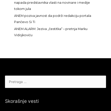
napada predstavnika vlasti na novinare i medije
tokom jula
ANEM poziva javnost da podrži redakciju portala
Pančevo Si Ti
ANEM ALARM: Jeziva „čestitka“ – pretnja Marku
Vidojkoviću
Pretraga
za:
Skorašnje vesti