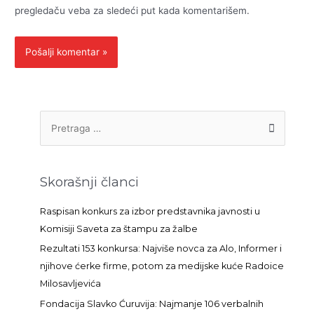
pregledaču veba za sledeći put kada komentarišem.
P
r
e
t
Skorašnji članci
r
a
Raspisan konkurs za izbor predstavnika javnosti u
g
Komisiji Saveta za štampu za žalbe
a
Rezultati 153 konkursa: Najviše novca za Alo, Informer i
z
njihove ćerke firme, potom za medijske kuće Radoice
a
Milosavljevića
:
Fondacija Slavko Ćuruvija: Najmanje 106 verbalnih