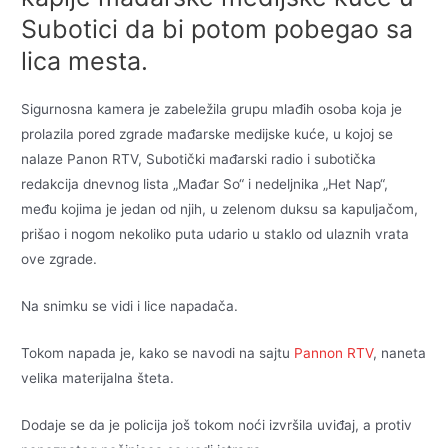
Subotici da bi potom pobegao sa
lica mesta.
Sigurnosna kamera je zabeležila grupu mlađih osoba koja je
prolazila pored zgrade mađarske medijske kuće, u kojoj se
nalaze Panon RTV, Subotički mađarski radio i subotička
redakcija dnevnog lista „Mađar So“ i nedeljnika „Het Nap“,
među kojima je jedan od njih, u zelenom duksu sa kapuljačom,
prišao i nogom nekoliko puta udario u staklo od ulaznih vrata
ove zgrade.
Na snimku se vidi i lice napadača.
Tokom napada je, kako se navodi na sajtu
Pannon RTV
, naneta
velika materijalna šteta.
Dodaje se da je policija još tokom noći izvršila uviđaj, a protiv