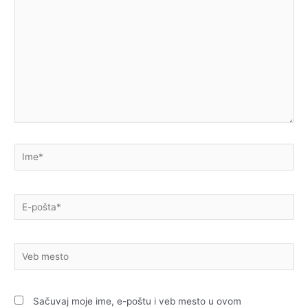
Ime*
E-
pošta*
Veb
mesto
Sačuvaj moje ime, e-poštu i veb mesto u ovom