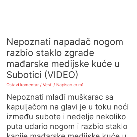
Nepoznati napadač nogom
razbio staklo zgrade
mađarske medijske kuće u
Subotici (VIDEO)
Ostavi komentar
/
Vesti
/ Napisao
crlm1
Nepoznati mlađi muškarac sa
kapuljačom na glavi je u toku noći
između subote i nedelje nekoliko
puta udario nogom i razbio staklo
kapije mađarske medijske kuće u