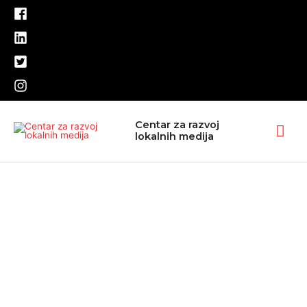
Pređi
na
sadržaj
Glav
Centar za razvoj
lokalnih medija
izbo