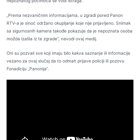
nepoznatog počinioca se vodi istraga.
„Prema nezvaničnim informacijama, u zgradi pored Panon
RTV-a je sinoć održano okupljanje koje nije prijavljeno. Snimak
sa sigurnosnih kamera takođe pokazuje da je nepoznata osoba
možda izašla iz te zgrade“, navodi ovaj medij.
Oni su pozvali sve koji imaju bilo kakva saznanje ili informacije
vezano za ovaj slučaj da to odmah prijave policiji ili pozovu
Fonadiciju „Panonija“.