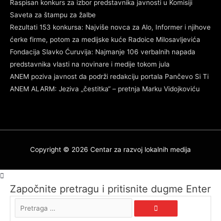
Raspisan konkurs za izbor predstavnika javnosti u Komisiji
Saveta za štampu za žalbe
Rezultati 153 konkursa: Najviše novca za Alo, Informer i njihove
ćerke firme, potom za medijske kuće Radoice Milosavljevića
Fondacija Slavko Ćuruvija: Najmanje 106 verbalnih napada
predstavnika vlasti na novinare i medije tokom jula
ANEM poziva javnost da podrži redakciju portala Pančevo Si Ti
ANEM ALARM: Jeziva „čestitka“ – pretnja Marku Vidojkoviću
Copyright © 2026
Centar za razvoj lokalnih medija
Započnite pretragu i pritisnite dugme Enter
Pretraga
…