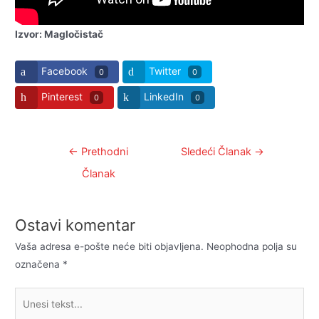
Izvor: Magločistač
Facebook
Twitter
0
0
Pinterest
LinkedIn
0
0
Kretanje
←
Prethodni
Sledeći Članak
→
članka
Članak
Ostavi komentar
Vaša adresa e-pošte neće biti objavljena.
Neophodna polja su
označena
*
Unesi
tekst...