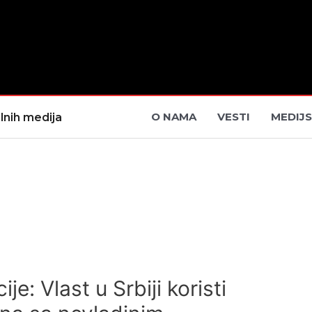
O NAMA
VESTI
MEDIJS
lnih medija
e: Vlast u Srbiji koristi