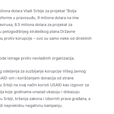
liona dolara Vladi Srbije za projekat “Bolja
reforme u pravosuđu, 9 miliona dolara na ime
virusa, 8.5 miliona dolara za projekat za
du petogodišnjeg strateškog plana Državne
rbu protiv korupcije – ovo su samo neke od direktnih
de istrage protiv nevladinih organizacija.
 odeljenja za suzbijanje korupcije Višeg javnog
AID-om i korišćenjem donacija od strane
 u Srbiji na ovaj način koristi USAID kao izgovor za
acija koje godinama unazad ukazuju i dokazuju
 Srbiji, kršenja zakona i izbornih prava građana, a
vodi neprekidnu negativnu kampanju.