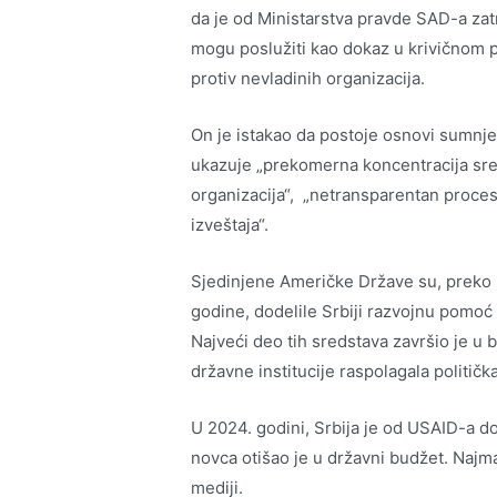
da je od Ministarstva pravde SAD-a zat
mogu poslužiti kao dokaz u krivičnom 
protiv nevladinih organizacija.
On je istakao da postoje osnovi sumnje
ukazuje „prekomerna koncentracija sre
organizacija“, „netransparentan proces 
izveštaja“.
Sjedinjene Američke Države su, preko 
godine, dodelile Srbiji razvojnu pomoć
Najveći deo tih sredstava završio je u 
državne institucije raspolagala političk
U 2024. godini, Srbija je od USAID-a d
novca otišao je u državni budžet. Najma
mediji.