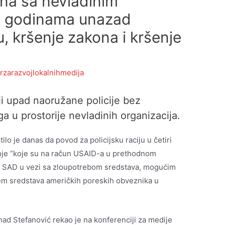
una sa nevladinim
je godinama unazad
u, kršenje zakona i kršenje
rzarazvojlokalnihmedija
i upad naoružane policije bez
 u prostorije nevladinih organizacija.
ilo je danas da povod za policijsku raciju u četiri
mnje “koje su na račun USAID-a u prethodnom
ici SAD u vezi sa zloupotrebom sredstava, mogućim
m sredstava američkih poreskih obveznika u
nad Stefanović rekao je na konferenciji za medije