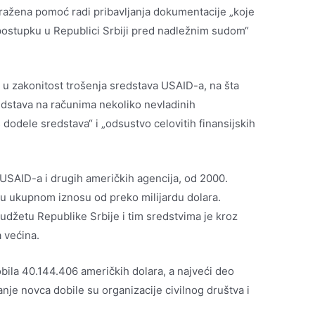
ražena pomoć radi pribavljanja dokumentacije „koje
postupku u Republici Srbiji pred nadležnim sudom“
 u zakonitost trošenja sredstava USAID-a, na šta
dstava na računima nekoliko nevladinih
dodele sredstava“ i „odsustvo celovitih finansijskih
USAID-a i drugih američkih agencija, od 2000.
 u ukupnom iznosu od preko milijardu dolara.
budžetu Republike Srbije i tim sredstvima je kroz
a većina.
obila 40.144.406 američkih dolara, a najveći deo
nje novca dobile su organizacije civilnog društva i