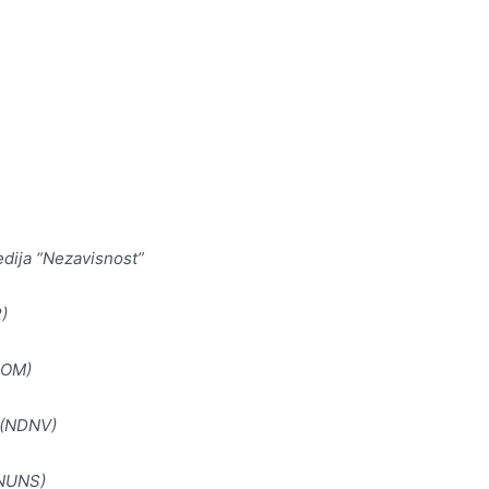
edija “Nezavisnost”
R)
COM)
 (NDNV)
(NUNS)