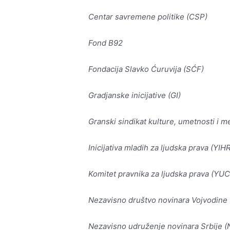
Centar savremene politike (CSP)
Fond B92
Fondacija Slavko Ćuruvija (SĆF)
Gradjanske inicijative (GI)
Granski sindikat kulture, umetnosti i m
Inicijativa mladih za ljudska prava (YIH
Komitet pravnika za ljudska prava (YU
Nezavisno društvo novinara Vojvodine
Nezavisno udruženje novinara Srbije 