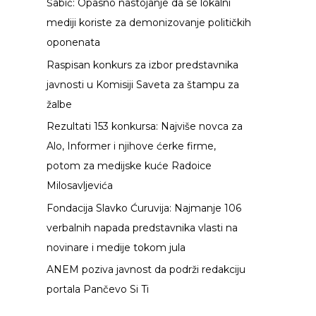
Šabić: Opasno nastojanje da se lokalni
g
mediji koriste za demonizovanje političkih
a
oponenata
z
Raspisan konkurs za izbor predstavnika
a
javnosti u Komisiji Saveta za štampu za
:
žalbe
Rezultati 153 konkursa: Najviše novca za
Alo, Informer i njihove ćerke firme,
potom za medijske kuće Radoice
Milosavljevića
Fondacija Slavko Ćuruvija: Najmanje 106
verbalnih napada predstavnika vlasti na
novinare i medije tokom jula
ANEM poziva javnost da podrži redakciju
portala Pančevo Si Ti