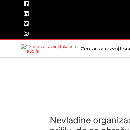
Pređi
na
sadržaj
Centar za razvoj loka
Nevladine organizacij