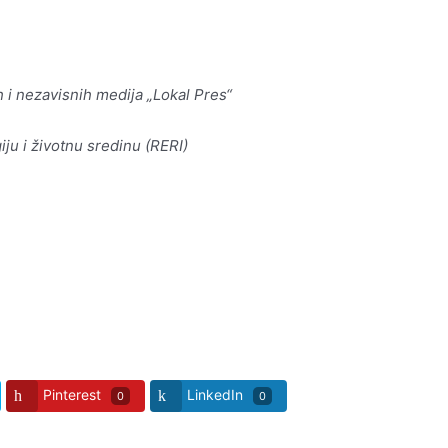
 i nezavisnih medija „Lokal Pres“
iju i životnu sredinu (RERI)
Pinterest
LinkedIn
0
0