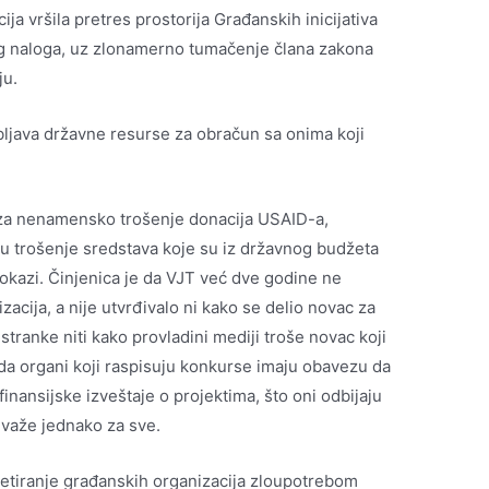
ija vršila pretres prostorija Građanskih inicijativa
 naloga, uz zlonamerno tumačenje člana zakona
ju.
bljava državne resurse za obračun sa onima koji
 za nenamensko trošenje donacija USAID-a,
taju trošenje sredstava koje su iz državnog budžeta
okazi. Činjenica je da VJT već dve godine ne
acija, a nije utvrđivalo ni kako se delio novac za
tranke niti kako provladini mediji troše novac koji
a organi koji raspisuju konkurse imaju obavezu da
inansijske izveštaje o projektima, što oni odbijaju
e važe jednako za sve.
tiranje građanskih organizacija zloupotrebom