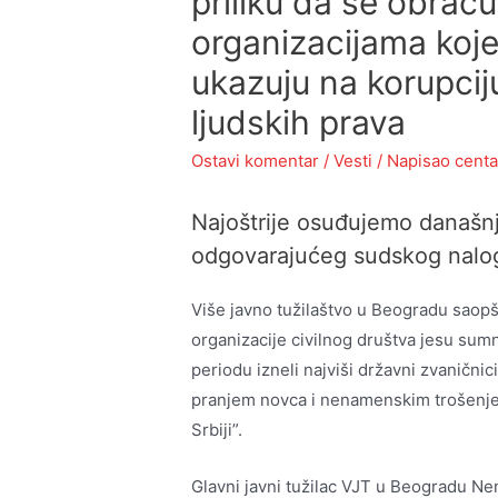
priliku da se obrač
organizacijama ko
ukazuju na korupcij
ljudskih prava
Ostavi komentar
/
Vesti
/ Napisao
centa
Najoštrije osuđujemo današnj
odgovarajućeg sudskog naloga
Više javno tužilaštvo u Beogradu saopšt
organizacije civilnog društva jesu su
periodu izneli najviši državni zvaničn
pranjem novca i nenamenskim trošenje
Srbiji”.
Glavni javni tužilac VJT u Beogradu Ne