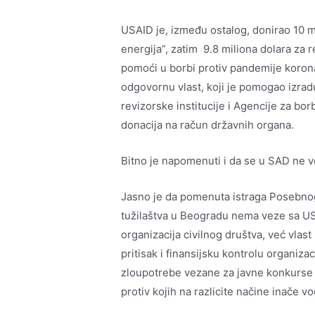
USAID je, između ostalog, donirao 10 mi
energija”, zatim 9.8 miliona dolara za 
pomoći u borbi protiv pandemije korona
odgovornu vlast, koji je pomogao izra
revizorske institucije i Agencije za bo
donacija na račun državnih organa.
Bitno je napomenuti i da se u SAD ne vo
Jasno je da pomenuta istraga Posebnog
tužilaštva u Beogradu nema veze sa US
organizacija civilnog društva, već vlast
pritisak i finansijsku kontrolu organiz
zloupotrebe vezane za javne konkurse u
protiv kojih na razlicite načine inače 