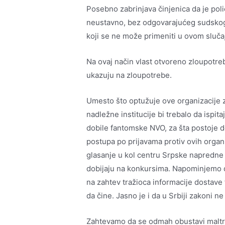
Posebno zabrinjava činjenica da je polic
neustavno, bez odgovarajućeg sudskog
koji se ne može primeniti u ovom sluča
Na ovaj način vlast otvoreno zloupotre
ukazuju na zloupotrebe.
Umesto što optužuje ove organizacije
nadležne institucije bi trebalo da ispi
dobile fantomske NVO, za šta postoje d
postupa po prijavama protiv ovih organiz
glasanje u kol centru Srpske napredne s
dobijaju na konkursima. Napominjemo d
na zahtev tražioca informacije dostave f
da čine. Jasno je i da u Srbiji zakoni n
Zahtevamo da se odmah obustavi maltre