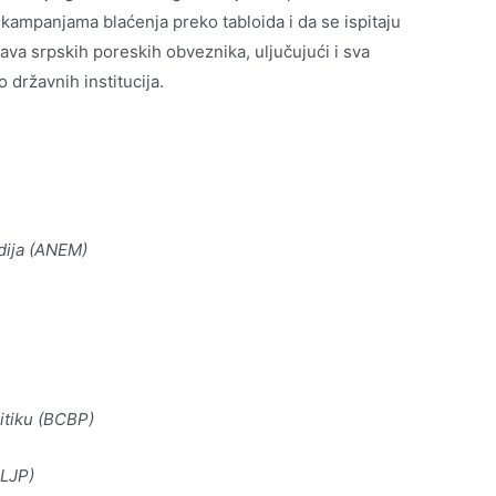
a kampanjama blaćenja preko tabloida i da se ispitaju
ava srpskih poreskih obveznika, uljučujući i sva
 državnih institucija.
dija (ANEM)
itiku (BCBP)
CLJP)