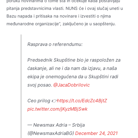
poruku novinarima o tome šta ih očekuje kada postavljaju
pitanja predstavnicima vlasti. NUNS će i ovaj slučaj uneti u
Bazu napada i pritisaka na novinare i izvestiti o njima
međunarodne organizacije“, zaključeno je u saopštenju.
Rasprava o referendumu:
Predsednik Skupštine bio je raspoložen za
ćaskanje, ali ne i da nam da izjavu, a naša
ekipa je onemogućena da u Skupštini radi
svoj posao.
@JacaDobrilovic
Ceo prilog 👉
https://t.co/EdcZc4BjtZ
pic.twitter.com/jKyzMBjSwk
— Newsmax Adria – Srbija
(@NewsmaxAdriaBG)
December 24, 2021