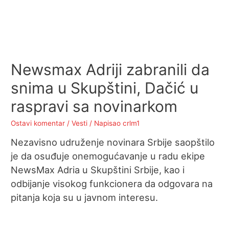
Newsmax Adriji zabranili da
snima u Skupštini, Dačić u
raspravi sa novinarkom
Ostavi komentar
/
Vesti
/ Napisao
crlm1
Nezavisno udruženje novinara Srbije saopštilo
je da osuđuje onemogućavanje u radu ekipe
NewsMax Adria u Skupštini Srbije, kao i
odbijanje visokog funkcionera da odgovara na
pitanja koja su u javnom interesu.