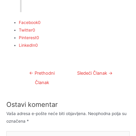
Facebook
0
Twitter
0
Pinterest
0
LinkedIn
0
Kretanje
←
Prethodni
Sledeći Članak
→
članka
Članak
Ostavi komentar
Vaša adresa e-pošte neće biti objavljena.
Neophodna polja su
označena
*
Unesi