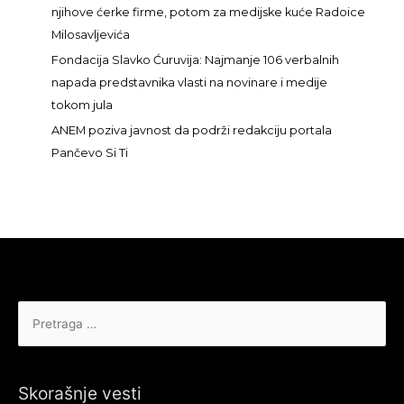
:
njihove ćerke firme, potom za medijske kuće Radoice
Milosavljevića
Fondacija Slavko Ćuruvija: Najmanje 106 verbalnih
napada predstavnika vlasti na novinare i medije
tokom jula
ANEM poziva javnost da podrži redakciju portala
Pančevo Si Ti
Pretraga
za:
Skorašnje vesti