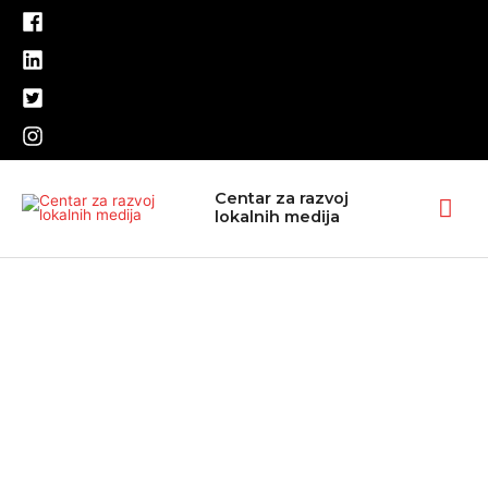
Pređi
na
sadržaj
Glav
Centar za razvoj
lokalnih medija
izbo