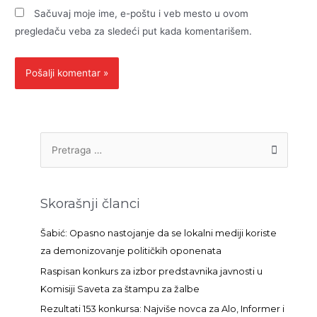
Sačuvaj moje ime, e-poštu i veb mesto u ovom
pregledaču veba za sledeći put kada komentarišem.
P
r
e
t
Skorašnji članci
r
a
Šabić: Opasno nastojanje da se lokalni mediji koriste
g
za demonizovanje političkih oponenata
a
Raspisan konkurs za izbor predstavnika javnosti u
z
Komisiji Saveta za štampu za žalbe
a
Rezultati 153 konkursa: Najviše novca za Alo, Informer i