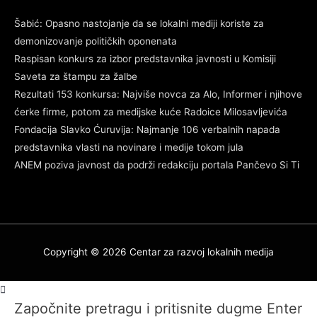
Šabić: Opasno nastojanje da se lokalni mediji koriste za
demonizovanje političkih oponenata
Raspisan konkurs za izbor predstavnika javnosti u Komisiji
Saveta za štampu za žalbe
Rezultati 153 konkursa: Najviše novca za Alo, Informer i njihove
ćerke firme, potom za medijske kuće Radoice Milosavljevića
Fondacija Slavko Ćuruvija: Najmanje 106 verbalnih napada
predstavnika vlasti na novinare i medije tokom jula
ANEM poziva javnost da podrži redakciju portala Pančevo Si Ti
Copyright © 2026
Centar za razvoj lokalnih medija
Započnite pretragu i pritisnite dugme Enter