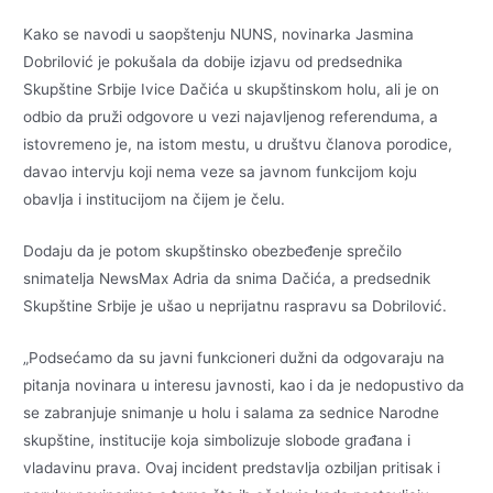
Kako se navodi u saopštenju NUNS, novinarka Jasmina
Dobrilović je pokušala da dobije izjavu od predsednika
Skupštine Srbije Ivice Dačića u skupštinskom holu, ali je on
odbio da pruži odgovore u vezi najavljenog referenduma, a
istovremeno je, na istom mestu, u društvu članova porodice,
davao intervju koji nema veze sa javnom funkcijom koju
obavlja i institucijom na čijem je čelu.
Dodaju da je potom skupštinsko obezbeđenje sprečilo
snimatelja NewsMax Adria da snima Dačića, a predsednik
Skupštine Srbije je ušao u neprijatnu raspravu sa Dobrilović.
„Podsećamo da su javni funkcioneri dužni da odgovaraju na
pitanja novinara u interesu javnosti, kao i da je nedopustivo da
se zabranjuje snimanje u holu i salama za sednice Narodne
skupštine, institucije koja simbolizuje slobode građana i
vladavinu prava. Ovaj incident predstavlja ozbiljan pritisak i