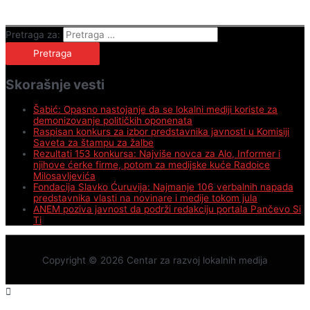
Pretraga za:
Skorašnje vesti
Šabić: Opasno nastojanje da se lokalni mediji koriste za
demonizovanje političkih oponenata
Raspisan konkurs za izbor predstavnika javnosti u Komisiji
Saveta za štampu za žalbe
Rezultati 153 konkursa: Najviše novca za Alo, Informer i
njihove ćerke firme, potom za medijske kuće Radoice
Milosavljevića
Fondacija Slavko Ćuruvija: Najmanje 106 verbalnih napada
predstavnika vlasti na novinare i medije tokom jula
ANEM poziva javnost da podrži redakciju portala Pančevo Si
Ti
Copyright © 2026
Centar za razvoj lokalnih medija