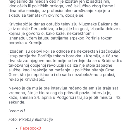
naglasimo da nijedan deo nije izostavljen iz sadržajnih,
ideoloških ili političkih razloga, već isključivo zbog forme i
dinamike emisije, uz profesionalno uređivanje koje je u
skladu sa tematskim okvirom, dodaje se.
Krivokapić je danas optužio televiziju Njuzmaks Balkans da
je iz emisije Perspektiva, u kojoj je bio gost, izbacila delove u
kojima je govorio o, kako kaže, nekorektnom i
iznenađujućem istupu patrijarha srpskog Porfirija tokom
boravka u Kremlju.
Izbačeni su delovi koji se odnose na nekorektan i začuđujući
istup patrijarha Porfirija tokom boravka u Kremlju, a tiču se
dva stava: njegove neutemeljene tvrdnje da se u Srbiji radi o
takozvanoj obojenoj revoluciji i da iza nje stoje zapadne
službe, kao i reakcije na mešanje u politička pitanja Crne
Gore, što je neprikladno i do sada nezabeleženo u praksi,
rekao je Krivokapić.
Naveo je da mu je pre intervjua rečeno da emisija traje sat
vremena, što je bio razlog da prihvati poziv. Intervju je,
kaže, sniman 24. aprila u Podgorici i trajao je 58 minuta i 42
sekunde.
Izvor: N1
Foto: Pixabay ilustracija
Facebook
0