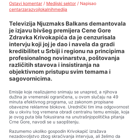
Ostavi komentar
/
Medijski sektor
/ Napisao
centarzarazvojlokalnihmedija
Televizija Njuzmaks Balkans demantovala
je izjavu bivšeg premijera Cene Gore
Zdravka Krivokapića da je cenzurisala
intervju koji joj je dao i navela da gradi
kredibilitet u Srbiji i regionu na principima
profesionalnog novinarstva, poštovanja
različitih stavova i insistiranja na
objektivnom pristupu svim temama i
sagovornicima.
Emisije koje realizujemo snimaju se unapred, a njihova
dužina je vremenski ograničena, u ovom slučaju na 49
minuta efektivnog programa, uz zakonom propisane
obavezne reklamne blokove. Urednički tim ima odgovornost
da u okviru tog vremena obradi centralnu temu emisije, koja
je ovog puta bila fokusirana na unutrašnjopolitička pitanja
Crne Gore, navodi se u saopštenju.
Razumemo ukoliko gospodin Krivokapić izražava
nezadovoljstvo zbog skraćivanja intervjua, ali želimo da