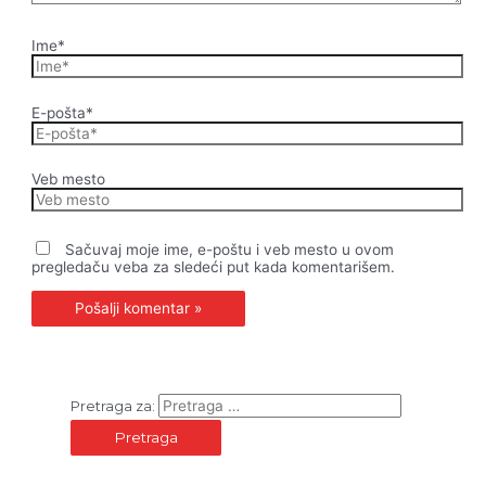
Ime*
E-pošta*
Veb mesto
Sačuvaj moje ime, e-poštu i veb mesto u ovom
pregledaču veba za sledeći put kada komentarišem.
Pretraga za: