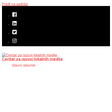
Pređi na sadržaj
Centar za razvoj lokalnih medija
Glavni izbornik