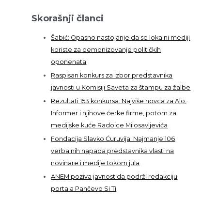
Skorašnji članci
Šabić: Opasno nastojanje da se lokalni mediji
koriste za demonizovanje političkih
oponenata
Raspisan konkurs za izbor predstavnika
javnosti u Komisiji Saveta za štampu za žalbe
Rezultati 153 konkursa: Najviše novca za Alo,
Informer i njihove ćerke firme, potom za
medijske kuće Radoice Milosavljevića
Fondacija Slavko Ćuruvija: Najmanje 106
verbalnih napada predstavnika vlasti na
novinare i medije tokom jula
ANEM poziva javnost da podrži redakciju
portala Pančevo Si Ti