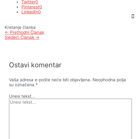
Twitter
0
Pinterest
0
LinkedIn
0
Kretanje članka
←
Prethodni Članak
Sledeći Članak
→
Ostavi komentar
Vaša adresa e-pošte neće biti objavljena.
Neophodna polja
su označena
*
Unesi tekst...