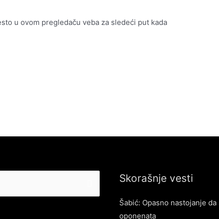
esto u ovom pregledaču veba za sledeći put kada
Skorašnje vesti
Šabić: Opasno nastojanje da 
oponenata