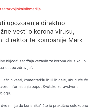
rzarazvojlokalnihmedija
ti upozorenja direktno
lažne vesti o korona virusu,
ni direktor te kompanije Mark
ne hiljada“ sadržaja vezanih za korona virus koji bi
snost po zdravlje“.
u lažnih vesti, komentarišu ih ili ih dele, ubuduće će
izvore informisanja poput Svetske zdravstvene
 blogu.
dve milijarde korisnika“, što je praktično celokupno