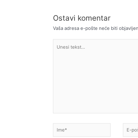
Ostavi komentar
Vaša adresa e-pošte neće biti objavljen
Unesi
tekst...
Ime*
E-
pošta*