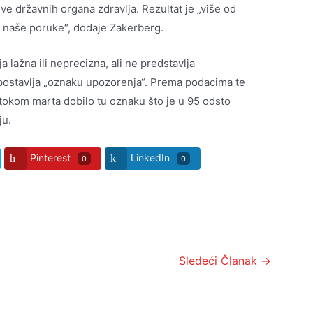
e državnih organa zdravlja. Rezultat je „više od
na naše poruke“, dodaje Zakerberg.
 lažna ili neprecizna, ali ne predstavlja
postavlja „oznaku upozorenja“. Prema podacima te
tokom marta dobilo tu oznaku što je u 95 odsto
ju.
Pinterest
LinkedIn
0
0
Sledeći Članak
→