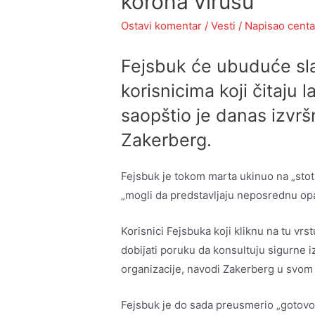
korona virusu
Ostavi komentar
/
Vesti
/ Napisao
centa
Fejsbuk će ubuduće sla
korisnicima koji čitaju 
saopštio je danas izvrš
Zakerberg.
Fejsbuk je tokom marta ukinuo na „stoti
„mogli da predstavljaju neposrednu opa
Korisnici Fejsbuka koji kliknu na tu vrst
dobijati poruku da konsultuju sigurne 
organizacije, navodi Zakerberg u svom
Fejsbuk je do sada preusmerio „gotovo 