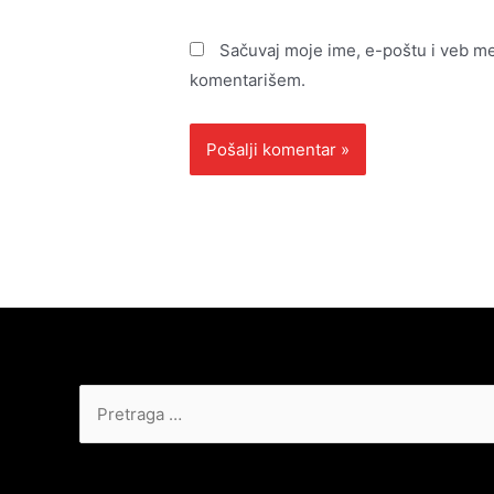
Sačuvaj moje ime, e-poštu i veb m
komentarišem.
Pretraga
za: