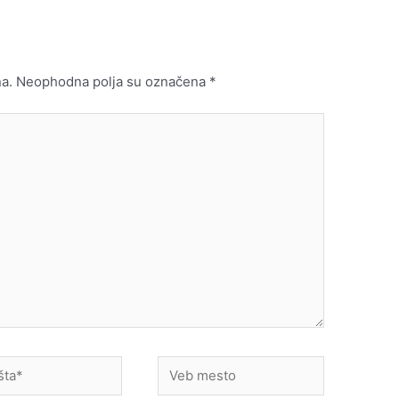
a.
Neophodna polja su označena
*
Veb
mesto