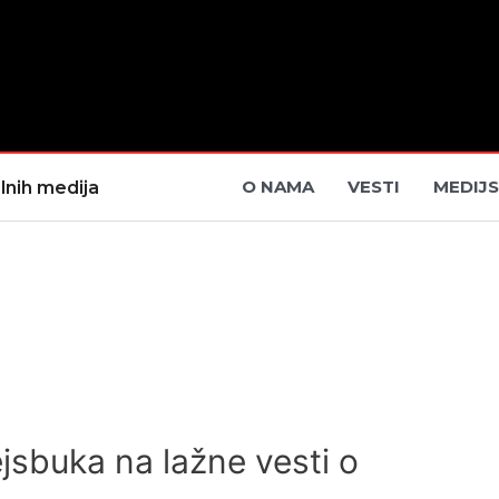
O NAMA
VESTI
MEDIJS
lnih medija
jsbuka na lažne vesti o