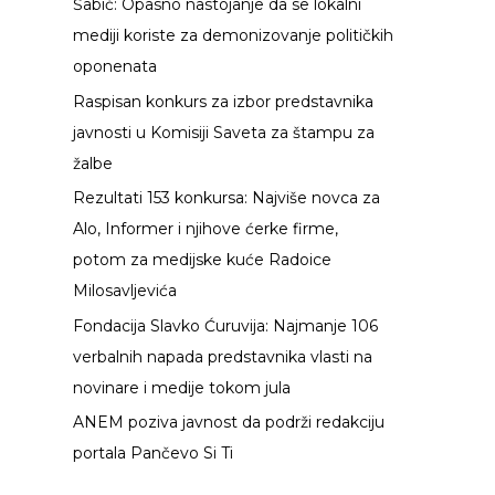
Šabić: Opasno nastojanje da se lokalni
g
mediji koriste za demonizovanje političkih
a
oponenata
z
Raspisan konkurs za izbor predstavnika
a
javnosti u Komisiji Saveta za štampu za
:
žalbe
Rezultati 153 konkursa: Najviše novca za
Alo, Informer i njihove ćerke firme,
potom za medijske kuće Radoice
Milosavljevića
Fondacija Slavko Ćuruvija: Najmanje 106
verbalnih napada predstavnika vlasti na
novinare i medije tokom jula
ANEM poziva javnost da podrži redakciju
portala Pančevo Si Ti