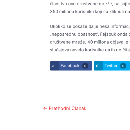
članstvo ove društvene mreže, na sajtov
350 miliona korisnika koji su kliknuli 
Ukoliko se pokaže da je neka informacija
„neposrednu opasnost“, Fejsbuk onda 
društvene mreže, 40 miliona objava je 
slučajeva navelo korisnike da ih ne čita
Facebook
Twitter
0
0
Kretanje
←
Prethodni Članak
članka