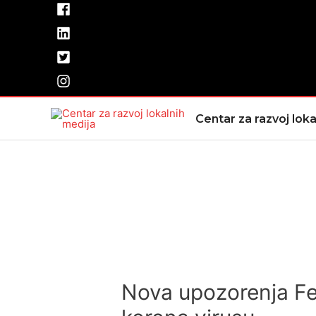
Pređi
na
sadržaj
Centar za razvoj loka
Nova upozorenja Fe