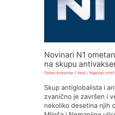
Novinari N1 ometani
na skupu antivakse
Ostavi komentar
/
Vesti
/ Napisao
crlm1
Skup antiglobalista i a
zvanično je završen i ve
nekoliko desetina njih 
Miloša i Nemanjine uli