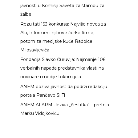
javnosti u Komisiji Saveta za štampu za
a
žalbe
z
Rezultati 153 konkursa: Najviše novca za
a
Alo, Informer i njihove ćerke firme,
:
potom za medijske kuće Radoice
Milosavljevića
Fondacija Slavko Ćuruvija: Najmanje 106
verbalnih napada predstavnika vlasti na
novinare i medije tokom jula
ANEM poziva javnost da podrži redakciju
portala Pančevo Si Ti
ANEM ALARM: Jeziva „čestitka“ – pretnja
Marku Vidojkoviću