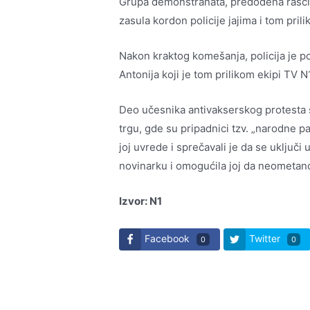
Grupa demonstranata, predođena rašč
zasula kordon policije jajima i tom pril
Nakon kraktog komešanja, policija je p
Antonija koji je tom prilikom ekipi TV 
Deo učesnika antivakserskog protesta
trgu, gde su pripadnici tzv. „narodne p
joj uvrede i sprečavali je da se uključi
novinarku i omogućila joj da neometano
Izvor: N1
Facebook
Twitter
0
0