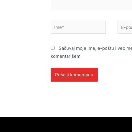
Ime*
E-
pošta*
Sačuvaj moje ime, e-poštu i veb m
komentarišem.