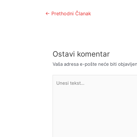
Kretanje
←
Prethodni Članak
članka
Ostavi komentar
Vaša adresa e-pošte neće biti objavljen
Unesi
tekst...