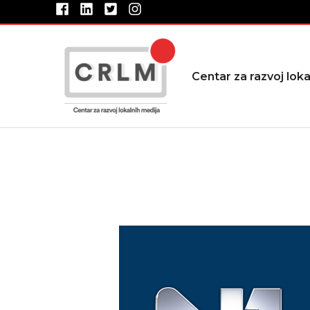
Pređi
na
sadržaj
Centar za razvoj loka