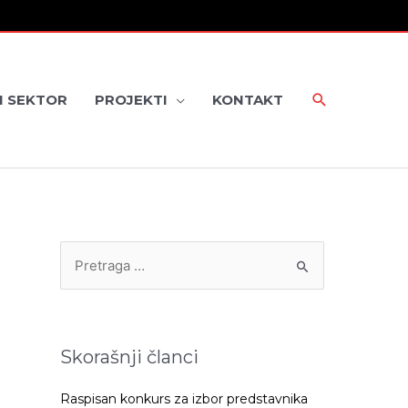
I SEKTOR
PROJEKTI
KONTAKT
P
r
e
t
Skorašnji članci
r
a
Raspisan konkurs za izbor predstavnika
g