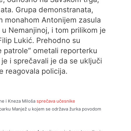
nata. Grupa demonstranata,
im monahom Antonijem zasula
e u Nemanjinoj, i tom prilikom je
ilip Lukić. Prehodno su
e patrole“ ometali reporterku
je i sprečavali je da se uključi
 reagovala policija.
ine i Kneza Miloša
sprečava učesnike
 parku Manjež u kojem se održava žurka povodom