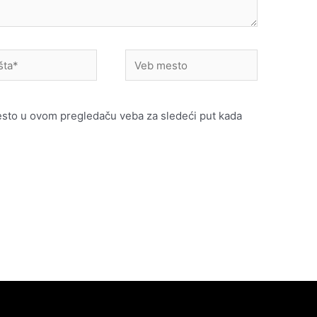
Veb
mesto
esto u ovom pregledaču veba za sledeći put kada