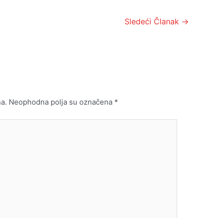
Sledeći Članak
→
a.
Neophodna polja su označena
*