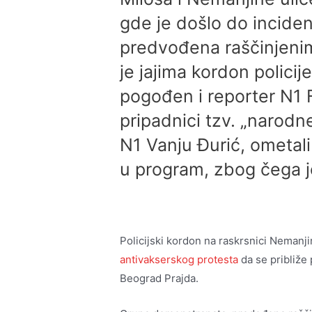
gde je došlo do incide
predvođena raščinjen
je jajima kordon policij
pogođen i reporter N1 F
pripadnici tzv. „narodn
N1 Vanju Đurić, ometali 
u program, zbog čega je
Policijski kordon na raskrsnici Nemanj
antivakserskog protesta
da se približe
Beograd Prajda.