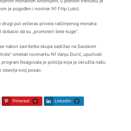
injenim monahom Antonijem, u jednom trenutku je
ikom je pogođen i novinar N1 Filip Lukić.
o drugi put večeras privela raščinjenog monaha
N1 dobacio da su „promoteri bele kuge“.
 se nakon završetka skupa zadržao na Savskom
atrole“ ometali novinarku N1 Vanju Đurić, upućivali
 u program.Reagovala je policija koja je okružila našu
 obavlja svoj posao.
Pinterest
LinkedIn
0
0