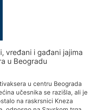
, vređani i gađani jajima
ra u Beogradu
ntivaksera u centru Beograda
ćina učesnika se razišla, ali je
ostalo na raskrsnici Kneza
ce, odnosno na Savskom trga,