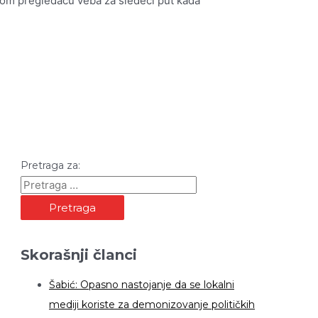
vom pregledaču veba za sledeći put kada
Pretraga za:
Skorašnji članci
Šabić: Opasno nastojanje da se lokalni
mediji koriste za demonizovanje političkih