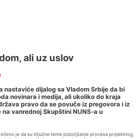
dom, ali uz uslov
a
 nastaviće dijalog sa Vladom Srbije da bi
a novinara i medija, ali ukoliko do kraja
ržava pravo da se povuče iz pregovora i iz
je na vanrednoj Skupštini NUNS-a u
ečeno je da su ključne teme poboljšanje procesa projektnog