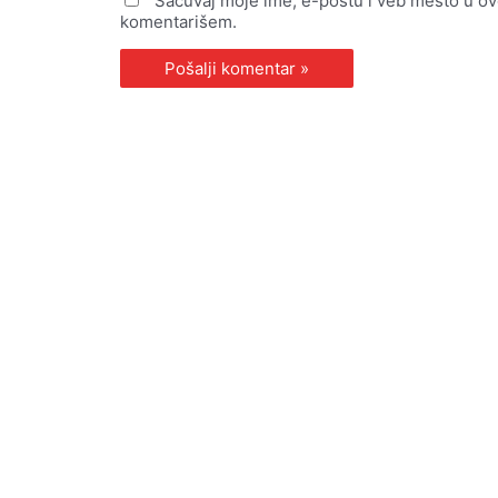
Sačuvaj moje ime, e-poštu i veb mesto u o
komentarišem.