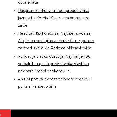
oponenata
Raspisan konkurs za izbor predstavnika
javnosti u Komisiji Saveta za štampu za
žalbe
Rezultati 153 konkursa: Najviše novca za
Alo, Informer i njihove ćerke firme, potom
za medijske kuće Radoice Milosavljevića
Fondacija Slavko Ćuruvija: Najmanje 106
verbalnih napada predstavnika vlasti na
novinare i medije tokom jula
ANEM poziva javnost da podrži redakciju
portala Pančevo Si Ti