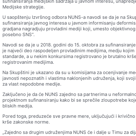
sufinansiranja medijskih sadržaja u javnom interesu, unapredje
Medijske strategije.
U saopštenju Izvršnog odbora NUNS-a navodi se da je na Skup
sufinansiranja javnog interesa u javnom informisanju deform
gradjana nagradjuju provladini mediji koji, umesto objektivno
posebno SNS“.
Navodi se da je u 2018. godini do 15. oktobra za sufinansiranje
je najveći deo raspodeljen provladinim medijima, medju kojim 
standarde, a u nekim konkursima registrovano je brutalno krš
registrovanim medijima.
Na Skupštini je ukazano da su u komisijama za ocenjivanje med
javnosti nepoznatih i vlastima naklonjenih udruženja, koji svo
za vlast nepodobne medije.
Zaključeno je da će NUNS zajedno sa partnerima u neformalnoj 
projektnom sufinansiranju kako bi se sprečile zloupotrebe koje
bliskih medija.
Pored toga, preduzeće sve pravne mere, uključujući i krivično
krše zakonske norme.
„Zajedno sa drugim udruženjima NUNS će i dalje u Timu za dij