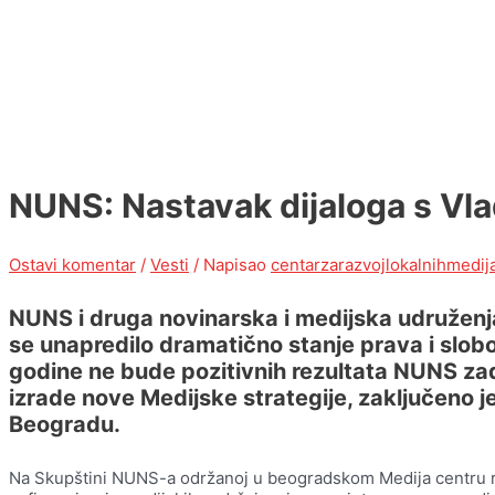
NUNS: Nastavak dijaloga s Vla
Ostavi komentar
/
Vesti
/ Napisao
centarzarazvojlokalnihmedij
NUNS i druga novinarska i medijska udruženja
se unapredilo dramatično stanje prava i slobod
godine ne bude pozitivnih rezultata NUNS zad
izrade nove Medijske strategije, zaključeno 
Beogradu.
Na Skupštini NUNS-a održanoj u beogradskom Medija centru r