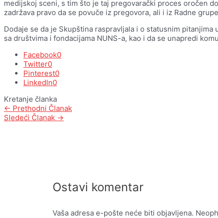
medijskoj sceni, s tim što je taj pregovarački proces oročen 
zadržava pravo da se povuče iz pregovora, ali i iz Radne grupe
Dodaje se da je Skupština raspravljala i o statusnim pitanjima 
sa društvima i fondacijama NUNS-a, kao i da se unapredi komu
Facebook
0
Twitter
0
Pinterest
0
LinkedIn
0
Kretanje članka
←
Prethodni Članak
Sledeći Članak
→
Ostavi komentar
Vaša adresa e-pošte neće biti objavljena.
Neoph