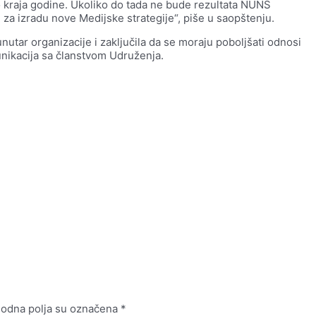
do kraja godine. Ukoliko do tada ne bude rezultata NUNS
 za izradu nove Medijske strategije“, piše u saopštenju.
unutar organizacije i zaključila da se moraju poboljšati odnosi
nikacija sa članstvom Udruženja.
odna polja su označena
*