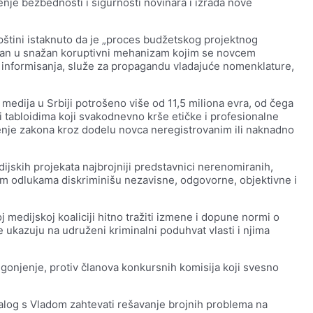
nje bezbednosti i sigurnosti novinara i izrada nove
štini istaknuto da je „proces budžetskog projektnog
isan u snažan koruptivni mehanizam kojim se novcem
g informisanja, služe za propagandu vladajuće nomenklature,
 medija u Srbiji potrošeno više od 11,5 miliona evra, od čega
i tabloidima koji svakodnevno krše etičke i profesionalne
enje zakona kroz dodelu novca neregistrovanim ili naknadno
ijskih projekata najbrojniji predstavnici nerenomiranih,
jim odlukama diskriminišu nezavisne, odgovorne, objektivne i
medijskoj koaliciji hitno tražiti izmene i dopune normi o
 ukazuju na udruženi kriminalni poduhvat vlasti i njima
 gonjenje, protiv članova konkursnih komisija koji svesno
alog s Vladom zahtevati rešavanje brojnih problema na