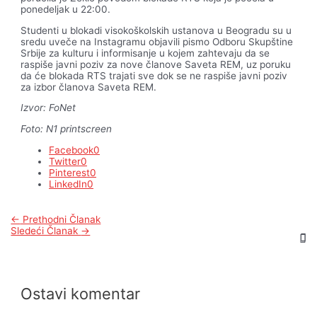
ponedeljak u 22:00.
Studenti u blokadi visokoškolskih ustanova u Beogradu su u
sredu uveče na Instagramu objavili pismo Odboru Skupštine
Srbije za kulturu i informisanje u kojem zahtevaju da se
raspiše javni poziv za nove članove Saveta REM, uz poruku
da će blokada RTS trajati sve dok se ne raspiše javni poziv
za izbor članova Saveta REM.
Izvor: FoNet
Foto: N1 printscreen
Facebook
0
Twitter
0
Pinterest
0
LinkedIn
0
Kretanje
←
Prethodni Članak
članka
Sledeći Članak
→
Ostavi komentar