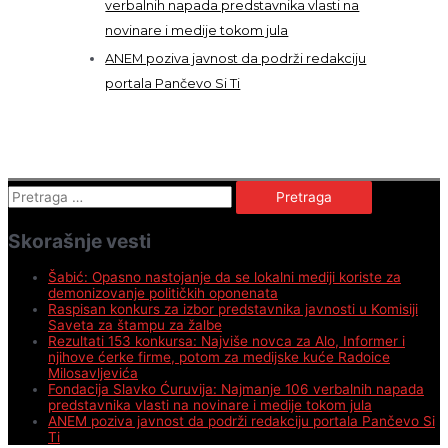
verbalnih napada predstavnika vlasti na
novinare i medije tokom jula
ANEM poziva javnost da podrži redakciju
portala Pančevo Si Ti
Pretraga
za:
Skorašnje vesti
Šabić: Opasno nastojanje da se lokalni mediji koriste za
demonizovanje političkih oponenata
Raspisan konkurs za izbor predstavnika javnosti u Komisiji
Saveta za štampu za žalbe
Rezultati 153 konkursa: Najviše novca za Alo, Informer i
njihove ćerke firme, potom za medijske kuće Radoice
Milosavljevića
Fondacija Slavko Ćuruvija: Najmanje 106 verbalnih napada
predstavnika vlasti na novinare i medije tokom jula
ANEM poziva javnost da podrži redakciju portala Pančevo Si
Ti