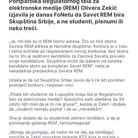
Portparolka Regulatornog tela za
elektronske medije (REM) Olivera Zekić
izjavila je danas FoNetu da Savet REM bira
Skupština Srbije, a ne studenti, plenumi ili
neko treći.
„Ja, niti bilo ko iz REM nismo adresa. Što se tiče izbora
Saveta REM adresa je Narodna skupština. Konkurs je u toku
i nema potrebe za raspisivanjem novog konkursa, bez obzira
na to što je sedmoro kandidata za članove Saveta povuklo
svoje kandidature. Skupština može da izabere od ostatka
kandidata skoro pa kompletan Savet REM“, rekla je
nekadašnja predsednica Saveta REM.
Istakla je da od Skupštine Srbije zavisi da li će biti poništen
postojeći konkurs i raspisan novi.
„Pitala bih studente da li upopšte znaju šta je Regulatorno
telo za elektronske medije? Apsolutno sam ubeđena da 99
odsto njih misli da je to rok grupa?“, kazala je Zekić i dodala
da „studenti nemaju pojma“ i da su „nenadležni“.
Ona je dodala da su studentski zahtevi izmišljeni, a da je
pominjanje gašenja REM „fantazmagorija“.
„Moraju da pumpaju, ali nešto im ne ide, pa izmišljaju“,
poručila je Zekić povodom blokade RTS koja je počela u