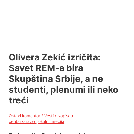
Olivera Zekić izričita:
Savet REM-a bira
Skupština Srbije, a ne
studenti, plenumi ili neko
treći
Ostavi komentar
/
Vesti
/ Napisao
centarzarazvojlokalnihmedija