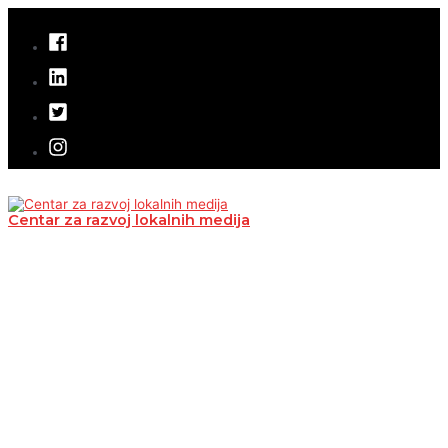
Pređi
na
sadržaj
Centar za razvoj lokalnih medija
Glavni
izbornik