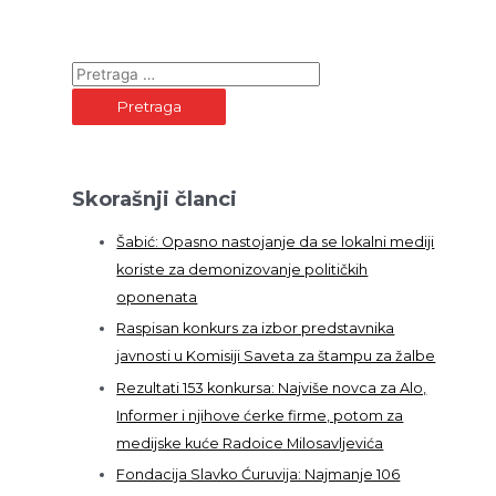
P
r
e
t
r
Skorašnji članci
a
g
Šabić: Opasno nastojanje da se lokalni mediji
a
koriste za demonizovanje političkih
z
oponenata
a
Raspisan konkurs za izbor predstavnika
:
javnosti u Komisiji Saveta za štampu za žalbe
Rezultati 153 konkursa: Najviše novca za Alo,
Informer i njihove ćerke firme, potom za
medijske kuće Radoice Milosavljevića
Fondacija Slavko Ćuruvija: Najmanje 106