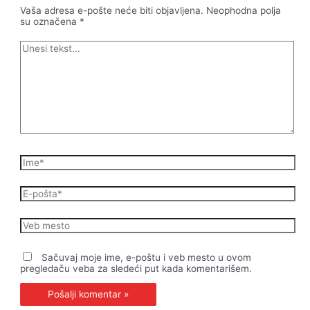
Vaša adresa e-pošte neće biti objavljena.
Neophodna polja
su označena
*
Unesi
tekst...
Ime*
E-
pošta*
Veb
mesto
Sačuvaj moje ime, e-poštu i veb mesto u ovom
pregledaču veba za sledeći put kada komentarišem.