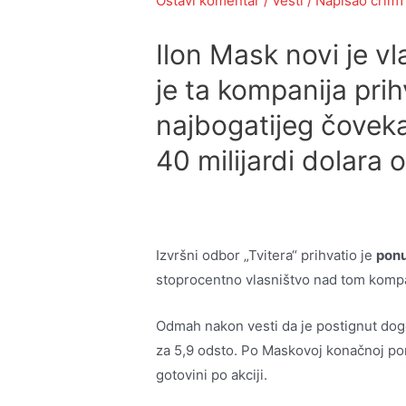
Ostavi komentar
/
Vesti
/ Napisao
crlm1
Ilon Mask novi je vl
je ta kompanija pri
najbogatijeg čoveka
40 milijardi dolara o
Izvršni odbor „Tvitera“ prihvatio je
ponu
stoprocentno vlasništvo nad tom komp
Odmah nakon vesti da je postignut dogo
za 5,9 odsto. Po Maskovoj konačnoj pon
gotovini po akciji.