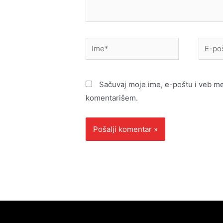
Ime*
E-
pošta*
Sačuvaj moje ime, e-poštu i veb m
komentarišem.