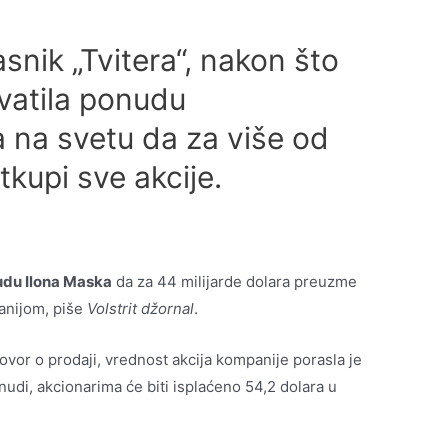
asnik „Tvitera“, nakon što
hvatila ponudu
 na svetu da za više od
tkupi sve akcije.
du Ilona Maska
da za 44 milijarde dolara preuzme
anijom, piše
Volstrit džornal
.
vor o prodaji, vrednost akcija kompanije porasla je
udi, akcionarima će biti isplaćeno 54,2 dolara u