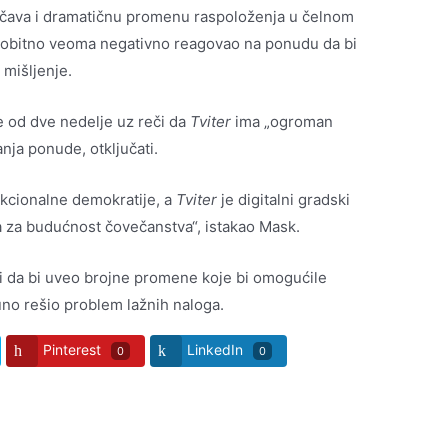
ačava i dramatičnu promenu raspoloženja u čelnom
rvobitno veoma negativno reagovao na ponudu da bi
mišljenje.
 od dve nedelje uz reči da
Tviter
ima „ogroman
anja ponude, otključati.
kcionalne demokratije, a
Tviter
je digitalni gradski
a za budućnost čovečanstva“, istakao Mask.
 i da bi uveo brojne promene koje bi omogućile
puno rešio problem lažnih naloga.
Pinterest
LinkedIn
0
0