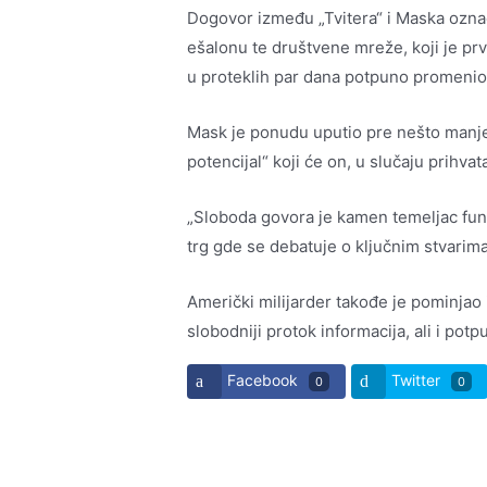
Dogovor između „Tvitera“ i Maska ozn
ešalonu te društvene mreže, koji je p
u proteklih par dana potpuno promenio 
Mask je ponudu uputio pre nešto manje
potencijal“ koji će on, u slučaju prihvat
„Sloboda govora je kamen temeljac fun
trg gde se debatuje o ključnim stvarim
Američki milijarder takođe je pominjao
slobodniji protok informacija, ali i pot
Facebook
Twitter
0
0