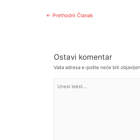
Kretanje
←
Prethodni Članak
članka
Ostavi komentar
Vaša adresa e-pošte neće biti objavljen
Unesi
tekst...