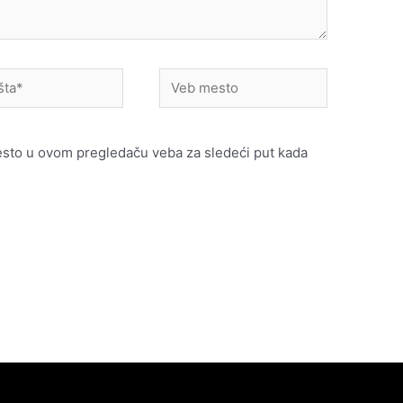
Veb
mesto
esto u ovom pregledaču veba za sledeći put kada