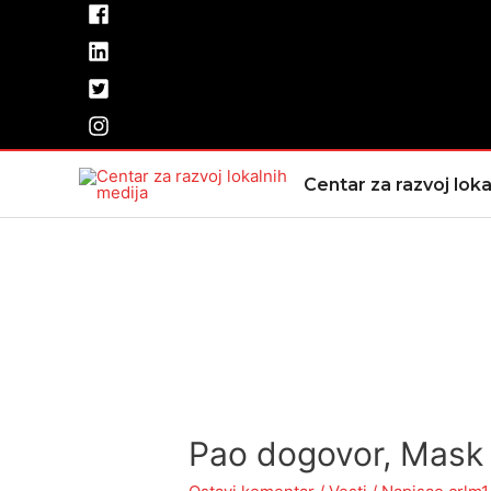
Pređi
na
sadržaj
Centar za razvoj loka
Pao dogovor, Mask 