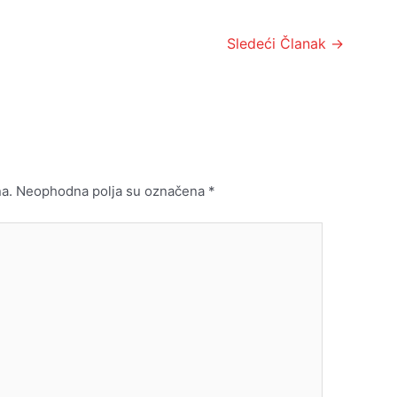
Sledeći Članak
→
a.
Neophodna polja su označena
*