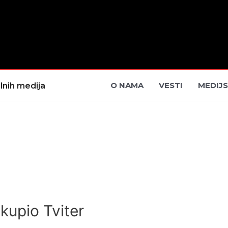
O NAMA
VESTI
MEDIJS
lnih medija
kupio Tviter