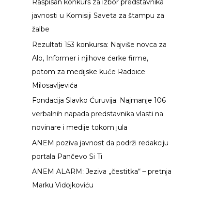
Raspisan konkurs za izbor predstavnika
g
javnosti u Komisiji Saveta za štampu za
a
žalbe
z
Rezultati 153 konkursa: Najviše novca za
a
Alo, Informer i njihove ćerke firme,
:
potom za medijske kuće Radoice
Milosavljevića
Fondacija Slavko Ćuruvija: Najmanje 106
verbalnih napada predstavnika vlasti na
novinare i medije tokom jula
ANEM poziva javnost da podrži redakciju
portala Pančevo Si Ti
ANEM ALARM: Jeziva „čestitka“ – pretnja
Marku Vidojkoviću