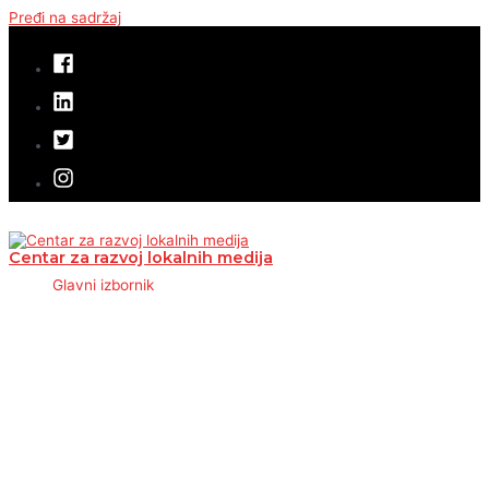
Pređi na sadržaj
Centar za razvoj lokalnih medija
Glavni izbornik