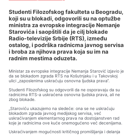
Studenti Filozofskog fakulteta u Beogradu,
koji su u blokadi, odgovorili su na optužbe
ministra za evropske integracije Nemanje
Starovića i saopštili da je cilj blokade
Radio-televizije Srbije (RTS), između
ostalog, i podrška radnicma javnog servisa
i broba za njihova prava koja su im na
radnim mestima oduzeta.
Ministar za evropske integracije Nemanja Starović izjavio je
da se blokadom zgrada RTS na Košutnjaku i u Takovskoj
ulici „zaposlenima uskraćuju osnovna ljudska prava“.
Studenti Filozofskog su odgovorili da ne osporavaju da su
radnicima RTS-a uskraćena osnovna ljudska prava, ali ne
zbog blokade.
„Staroviću ukazujemo na sledeće: ona se ne uskraćuju
blokadom zgrada javnog medijskog servisa, već
uskraćivanjem elementarnog prava na dostojanstven rad
koje je radnicima ove kuće onemogućeno već decenijama.
Uskraćivanjem mogućnosti kritičnog promišljanja i delanja