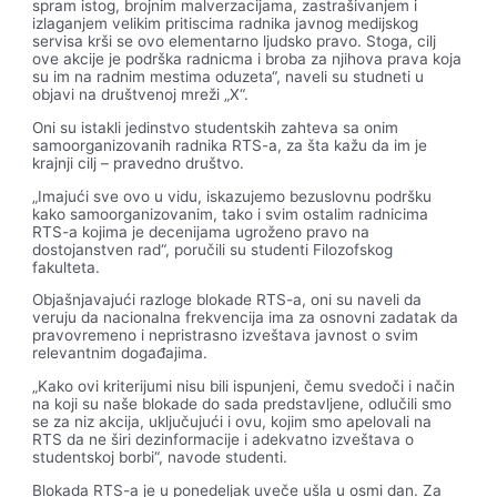
spram istog, brojnim malverzacijama, zastrašivanjem i
izlaganjem velikim pritiscima radnika javnog medijskog
servisa krši se ovo elementarno ljudsko pravo. Stoga, cilj
ove akcije je podrška radnicma i broba za njihova prava koja
su im na radnim mestima oduzeta“, naveli su studneti u
objavi na društvenoj mreži „X“.
Oni su istakli jedinstvo studentskih zahteva sa onim
samoorganizovanih radnika RTS-a, za šta kažu da im je
krajnji cilj – pravedno društvo.
„Imajući sve ovo u vidu, iskazujemo bezuslovnu podršku
kako samoorganizovanim, tako i svim ostalim radnicima
RTS-a kojima je decenijama ugroženo pravo na
dostojanstven rad“, poručili su studenti Filozofskog
fakulteta.
Objašnjavajući razloge blokade RTS-a, oni su naveli da
veruju da nacionalna frekvencija ima za osnovni zadatak da
pravovremeno i nepristrasno izveštava javnost o svim
relevantnim događajima.
„Kako ovi kriterijumi nisu bili ispunjeni, čemu svedoči i način
na koji su naše blokade do sada predstavljene, odlučili smo
se za niz akcija, uključujući i ovu, kojim smo apelovali na
RTS da ne širi dezinformacije i adekvatno izveštava o
studentskoj borbi“, navode studenti.
Blokada RTS-a je u ponedeljak uveče ušla u osmi dan. Za