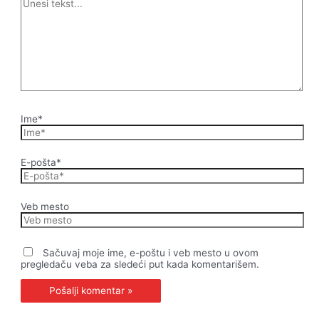
Ime*
E-pošta*
Veb mesto
Sačuvaj moje ime, e-poštu i veb mesto u ovom
pregledaču veba za sledeći put kada komentarišem.