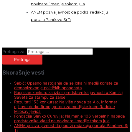
novinare i medije tokom jula
ANEM poziva javnost da podrži redakciju
portala Pančevo Si Ti
Pretraga za:
Skorašnje vesti
Šabić: Opasno nastojanje da se lokalni mediji koriste za
demonizovanje političkih oponenata
Raspisan konkurs za izbor predstavnika javnosti u Komisiji
Saveta za štampu za žalbe
Rezultati 153 konkursa: Najviše novca za Alo, Informer i
njihove ćerke firme, potom za medijske kuće Radoice
Milosavljevića
Fondacija Slavko Ćuruvija: Najmanje 106 verbalnih napada
predstavnika vlasti na novinare i medije tokom jula
ANEM poziva javnost da podrži redakciju portala Pančevo Si
Ti