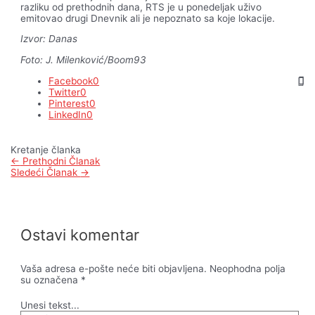
razliku od prethodnih dana, RTS je u ponedeljak uživo
emitovao drugi Dnevnik ali je nepoznato sa koje lokacije.
Izvor: Danas
Foto: J. Milenković/Boom93
Facebook
0
Twitter
0
Pinterest
0
LinkedIn
0
Kretanje članka
←
Prethodni Članak
Sledeći Članak
→
Ostavi komentar
Vaša adresa e-pošte neće biti objavljena.
Neophodna polja
su označena
*
Unesi tekst...