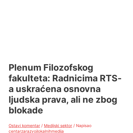
Plenum Filozofskog
fakulteta: Radnicima RTS-
a uskraćena osnovna
ljudska prava, ali ne zbog
blokade
Ostavi komentar
/
Medijski sektor
/ Napisao
centarzarazvojlokalnihmedija