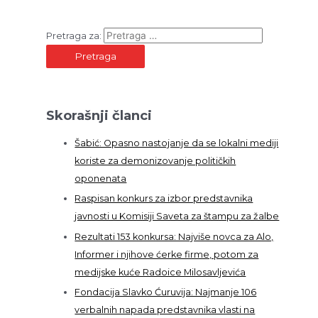
Pretraga za:
Skorašnji članci
Šabić: Opasno nastojanje da se lokalni mediji
koriste za demonizovanje političkih
oponenata
Raspisan konkurs za izbor predstavnika
javnosti u Komisiji Saveta za štampu za žalbe
Rezultati 153 konkursa: Najviše novca za Alo,
Informer i njihove ćerke firme, potom za
medijske kuće Radoice Milosavljevića
Fondacija Slavko Ćuruvija: Najmanje 106
verbalnih napada predstavnika vlasti na