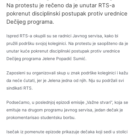
Na protestu je rečeno da je unutar RTS-a
pokrenut disciplinski postupak protiv urednice
Dečijeg programa.
Ispred RTS-a okupili su se radnici Javnog servisa, kako bi
pružili podršku svojoj koleginici. Na protestu je saopšteno da je
unutar kuće pokrenut disciplinski postupak protiv urednice
Dečijeg programa Jelene Popadić Sumić.
Zaposleni su organizovali skup u znak podrške koleginici i kažu
da neće ćutati, jer je Jelena jedna od njih. Nju su podržali svi
sindikati RTS.
Podsećamo, u poslednjoj epizodi emisije „Važne stvari“, koja se
emituje na drugom programu javnog servisa, jedan dečak je
prokomentarisao studentsku borbu.
Isečak iz pomenute epizode prikazuje dečaka koji sedi u stolici