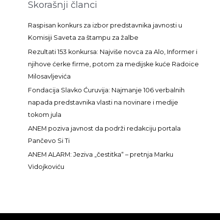
Skorašnji članci
r
a
Raspisan konkurs za izbor predstavnika javnosti u
g
Komisiji Saveta za štampu za žalbe
a
Rezultati 153 konkursa: Najviše novca za Alo, Informer i
z
njihove ćerke firme, potom za medijske kuće Radoice
a
Milosavljevića
:
Fondacija Slavko Ćuruvija: Najmanje 106 verbalnih
napada predstavnika vlasti na novinare i medije
tokom jula
ANEM poziva javnost da podrži redakciju portala
Pančevo Si Ti
ANEM ALARM: Jeziva „čestitka“ – pretnja Marku
Vidojkoviću