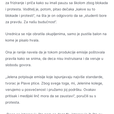
za friziranje i priča kako su imali pauzu sa školom zbog blokada
i protesta. Voditelj je, potom, pitao dečaka „kakve su to
blokade i protesti“, na šta je on odgovorio da se „studenti bore
za pravdu. Za našu budućnost“.
Urednica se nije obratila okupljenima, samo je pustila balon na
kome je pisalo hvala.
Ona je ranije navela da je tokom produkcije emisije poštovala
pravila kako se snima, da deca nisu instruisana i da veruje u
slobodu govora.
„Jelena potpisuje emisije koje ispunjavaju najviše standarde,
tvorac je Plave ptice. Zbog svega toga, mi, Jelenine kolege,
verujemo u posvećenost i pružamo joj podršku. Ovakav
pritisak i medijski linč mora da se zaustavi“, poručili su s
protesta.