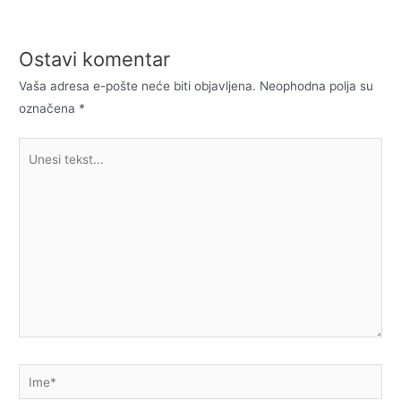
Ostavi komentar
Vaša adresa e-pošte neće biti objavljena.
Neophodna polja su
označena
*
Unesi
tekst...
Ime*