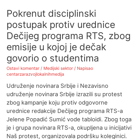
Pokrenut disciplinski
postupak protiv urednice
Dečijeg programa RTS, zbog
emisije u kojoj je dečak
govorio o studentima
Ostavi komentar
/
Medijski sektor
/ Napisao
centarzarazvojlokalnihmedija
Udruženje novinara Srbije i Nezavisno
udruženje novinara Srbije izrazili su protest
zbog kampanje koju protiv odgovorne
urednice redakcije Dečijeg programa RTS-a
Jelene Popadić Sumić vode tabloidi. Zbog toga
je i grupa novinara RTS-a, okupljena u inicijativi
Naš protest, organizovala podršku koleginici.