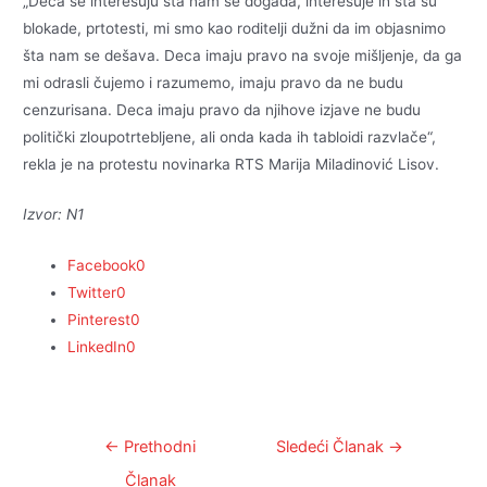
„Deca se interesuju šta nam se događa, interesuje ih šta su
blokade, prtotesti, mi smo kao roditelji dužni da im objasnimo
šta nam se dešava. Deca imaju pravo na svoje mišljenje, da ga
mi odrasli čujemo i razumemo, imaju pravo da ne budu
cenzurisana. Deca imaju pravo da njihove izjave ne budu
politički zloupotrtebljene, ali onda kada ih tabloidi razvlače“,
rekla je na protestu novinarka RTS Marija Miladinović Lisov.
Izvor: N1
Facebook
0
Twitter
0
Pinterest
0
LinkedIn
0
Kretanje
←
Prethodni
Sledeći Članak
→
članka
Članak