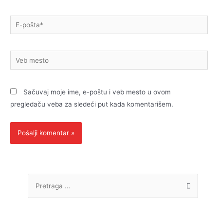
E-
pošta*
Veb
mesto
Sačuvaj moje ime, e-poštu i veb mesto u ovom
pregledaču veba za sledeći put kada komentarišem.
P
r
e
t