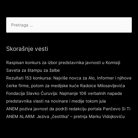
Pretraga
za:
Skorašnje vesti
Raspisan konkurs za izbor predstavnika javnosti u Komisiji
Saveta za štampu za žalbe
Rezultati 153 konkursa: Najviše novca za Alo, Informer i njihove
ćerke firme, potom za medijske kuće Radoice Milosavljevića
Fondacija Slavko Ćuruvija: Najmanje 106 verbalnih napada
predstavnika vlasti na novinare i medije tokom jula
ANEM poziva javnost da podrži redakciju portala Pančevo Si Ti
ANEM ALARM: Jeziva „čestitka“ – pretnja Marku Vidojkoviću