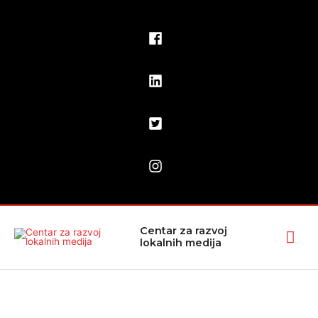
Pređi
na
sadržaj
Glav
Centar za razvoj
lokalnih medija
izbo