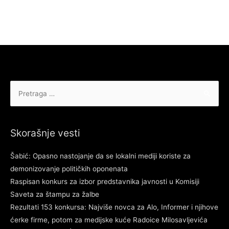
Pretraga
za:
Skorašnje vesti
Šabić: Opasno nastojanje da se lokalni mediji koriste za
demonizovanje političkih oponenata
Raspisan konkurs za izbor predstavnika javnosti u Komisiji
Saveta za štampu za žalbe
Rezultati 153 konkursa: Najviše novca za Alo, Informer i njihove
ćerke firme, potom za medijske kuće Radoice Milosavljevića