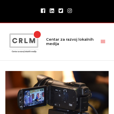
Pređi
na
sadržaj
Glav
Centar za razvoj lokalnih
medija
izbor