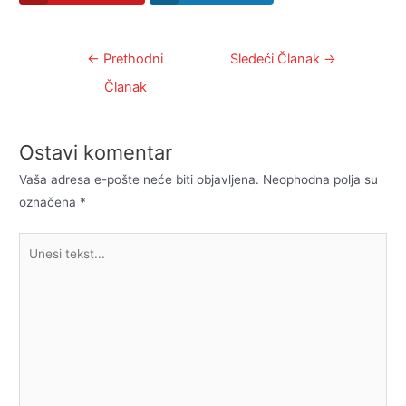
Kretanje
←
Prethodni
Sledeći Članak
→
članka
Članak
Ostavi komentar
Vaša adresa e-pošte neće biti objavljena.
Neophodna polja su
označena
*
Unesi
tekst...