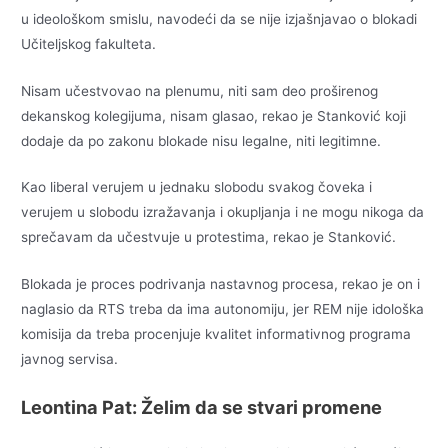
u ideološkom smislu, navodeći da se nije izjašnjavao o blokadi
Učiteljskog fakulteta.
Nisam učestvovao na plenumu, niti sam deo proširenog
dekanskog kolegijuma, nisam glasao, rekao je Stanković koji
dodaje da po zakonu blokade nisu legalne, niti legitimne.
Kao liberal verujem u jednaku slobodu svakog čoveka i
verujem u slobodu izražavanja i okupljanja i ne mogu nikoga da
sprečavam da učestvuje u protestima, rekao je Stanković.
Blokada je proces podrivanja nastavnog procesa, rekao je on i
naglasio da RTS treba da ima autonomiju, jer REM nije idološka
komisija da treba procenjuje kvalitet informativnog programa
javnog servisa.
Leontina Pat: Želim da se stvari promene