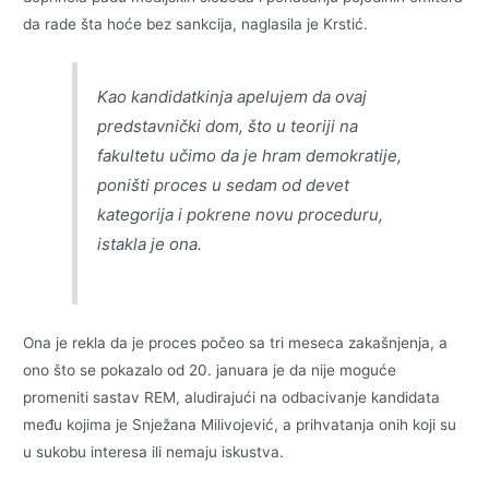
da rade šta hoće bez sankcija, naglasila je Krstić.
Kao kandidatkinja apelujem da ovaj
predstavnički dom, što u teoriji na
fakultetu učimo da je hram demokratije,
poništi proces u sedam od devet
kategorija i pokrene novu proceduru,
istakla je ona.
Ona je rekla da je proces počeo sa tri meseca zakašnjenja, a
ono što se pokazalo od 20. januara je da nije moguće
promeniti sastav REM, aludirajući na odbacivanje kandidata
među kojima je Snježana Milivojević, a prihvatanja onih koji su
u sukobu interesa ili nemaju iskustva.