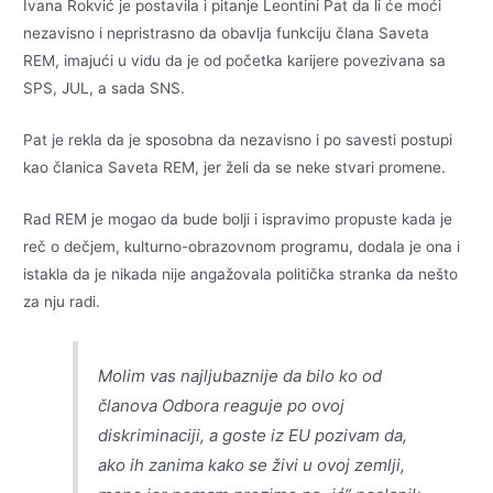
Ivana Rokvić je postavila i pitanje Leontini Pat da li će moći
nezavisno i nepristrasno da obavlja funkciju člana Saveta
REM, imajući u vidu da je od početka karijere povezivana sa
SPS, JUL, a sada SNS.
Pat je rekla da je sposobna da nezavisno i po savesti postupi
kao članica Saveta REM, jer želi da se neke stvari promene.
Rad REM je mogao da bude bolji i ispravimo propuste kada je
reč o dečjem, kulturno-obrazovnom programu, dodala je ona i
istakla da je nikada nije angažovala politička stranka da nešto
za nju radi.
Molim vas najljubaznije da bilo ko od
članova Odbora reaguje po ovoj
diskriminaciji, a goste iz EU pozivam da,
ako ih zanima kako se živi u ovoj zemlji,