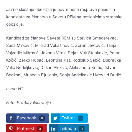
Javno slušanje obeležila je povremena rasprava pojedinih
kandidata za članstvo u Savetu REM sa poslanicima stranaka
opozicije.
Kandidati za članove Saveta REM su Stevica Smederevac,
Saša Mirković, Milorad Vukašinović, Zoran Jevtović, Tanja
Vojvodić Mitrović, Jovana Vitez, Dejan Vuk Stanković, Petar
Kočić, Željko Hubač, Leontina Pat, Rodoljub Šabić, Dubravka
Valić Nedeljković, Dušan Aleksić, Aleksandra Krstić, Ištvan
Bodžoni, Muhedin Fijuljanin, Sanja Anđelković i Mevlud Dudić.
Izvor: N1
Foto: Pixabay ilustracija
Facebook
Twitter
0
0
Pinterest
LinkedIn
0
0