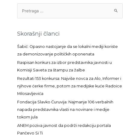
P
r
e
t
Skorašnji članci
r
a
Šabić: Opasno nastojanje da se lokalni mediji koriste
g
za demonizovanje političkih oponenata
a
Raspisan konkurs za izbor predstavnika javnosti u
z
Komisiji Saveta za štampu za žalbe
a
Rezultati 153 konkursa: Najviše novca za Alo, Informer i
:
njihove ćerke firme, potom za medijske kuće Radoice
Milosavljevića
Fondacija Slavko Ćuruvija: Najmanje 106 verbalnih
napada predstavnika vlasti na novinare i medije
tokom jula
ANEM poziva javnost da podrži redakciju portala
Pančevo Si Ti