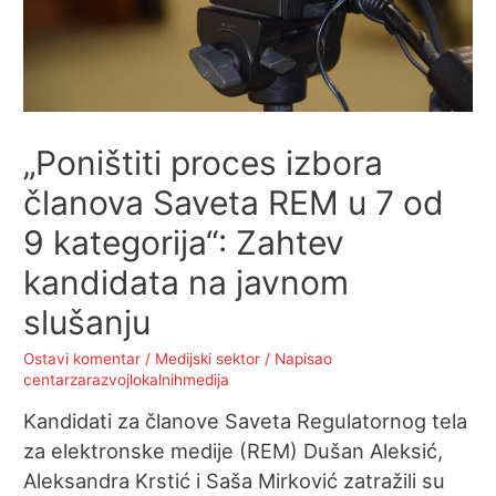
„Poništiti proces izbora
članova Saveta REM u 7 od
9 kategorija“: Zahtev
kandidata na javnom
slušanju
Ostavi komentar
/
Medijski sektor
/ Napisao
centarzarazvojlokalnihmedija
Kandidati za članove Saveta Regulatornog tela
za elektronske medije (REM) Dušan Aleksić,
Aleksandra Krstić i Saša Mirković zatražili su