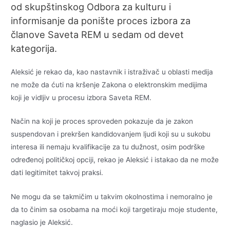
od skupštinskog Odbora za kulturu i
informisanje da ponište proces izbora za
članove Saveta REM u sedam od devet
kategorija.
Aleksić je rekao da, kao nastavnik i istraživač u oblasti medija
ne može da ćuti na kršenje Zakona o elektronskim medijima
koji je vidljiv u procesu izbora Saveta REM.
Način na koji je proces sproveden pokazuje da je zakon
suspendovan i prekršen kandidovanjem ljudi koji su u sukobu
interesa ili nemaju kvalifikacije za tu dužnost, osim podrške
određenoj političkoj opciji, rekao je Aleksić i istakao da ne može
dati legitimitet takvoj praksi.
Ne mogu da se takmičim u takvim okolnostima i nemoralno je
da to činim sa osobama na moći koji targetiraju moje studente,
naglasio je Aleksić.