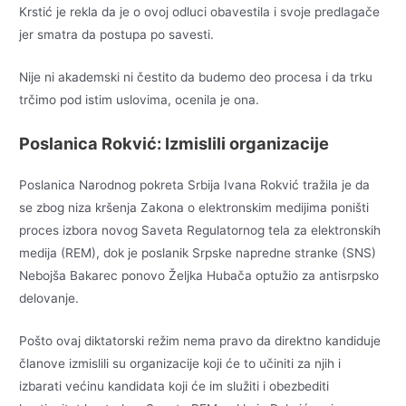
Krstić je rekla da je o ovoj odluci obavestila i svoje predlagače
jer smatra da postupa po savesti.
Nije ni akademski ni čestito da budemo deo procesa i da trku
trčimo pod istim uslovima, ocenila je ona.
Poslanica Rokvić: Izmislili organizacije
Poslanica Narodnog pokreta Srbija Ivana Rokvić tražila je da
se zbog niza kršenja Zakona o elektronskim medijima poništi
proces izbora novog Saveta Regulatornog tela za elektronskih
medija (REM), dok je poslanik Srpske napredne stranke (SNS)
Nebojša Bakarec ponovo Željka Hubača optužio za antisrpsko
delovanje.
Pošto ovaj diktatorski režim nema pravo da direktno kandiduje
članove izmislili su organizacije koji će to učiniti za njih i
izbarati većinu kandidata koji će im služiti i obezbediti