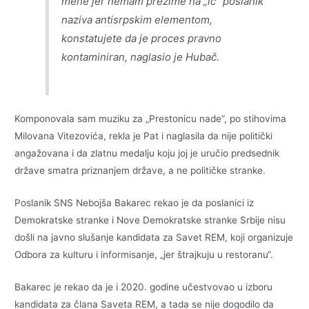
mene jer nemam prezime na „ić“ poslanik
naziva antisrpskim elementom,
konstatujete da je proces pravno
kontaminiran, naglasio je Hubač.
Komponovala sam muziku za „Prestonicu nade“, po stihovima
Milovana Vitezovića, rekla je Pat i naglasila da nije politički
angažovana i da zlatnu medalju koju joj je uručio predsednik
države smatra priznanjem države, a ne političke stranke.
Poslanik SNS Nebojša Bakarec rekao je da poslanici iz
Demokratske stranke i Nove Demokratske stranke Srbije nisu
došli na javno slušanje kandidata za Savet REM, koji organizuje
Odbora za kulturu i informisanje, „jer štrajkuju u restoranu“.
Bakarec je rekao da je i 2020. godine učestvovao u izboru
kandidata za člana Saveta REM, a tada se nije dogodilo da