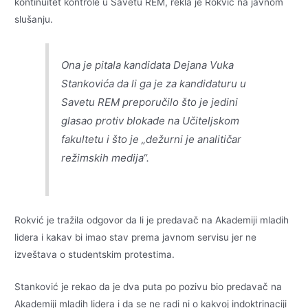
kontinuitet kontrole u Savetu REM, rekla je Rokvić na javnom
slušanju.
Ona je pitala kandidata Dejana Vuka
Stankovića da li ga je za kandidaturu u
Savetu REM preporučilo što je jedini
glasao protiv blokade na Učiteljskom
fakultetu i što je „dežurni je analitičar
režimskih medija“.
Rokvić je tražila odgovor da li je predavač na Akademiji mladih
lidera i kakav bi imao stav prema javnom servisu jer ne
izveštava o studentskim protestima.
Stanković je rekao da je dva puta po pozivu bio predavač na
Akademiji mladih lidera i da se ne radi ni o kakvoj indoktrinaciji