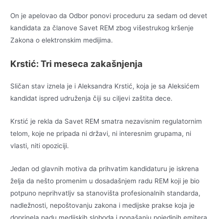
On je apelovao da Odbor ponovi proceduru za sedam od devet
kandidata za članove Savet REM zbog višestrukog kršenje
Zakona o elektronskim medijima.
Krstić: Tri meseca zakašnjenja
Sličan stav iznela je i Aleksandra Krstić, koja je sa Aleksićem
kandidat ispred udruženja čiji su ciljevi zaštita dece.
Krstić je rekla da Savet REM smatra nezavisnim regulatornim
telom, koje ne pripada ni državi, ni interesnim grupama, ni
vlasti, niti opoziciji.
Jedan od glavnih motiva da prihvatim kandidaturu je iskrena
želja da nešto promenim u dosadašnjem radu REM koji je bio
potpuno neprihvatljv sa stanovišta profesionalnih standarda,
nadležnosti, nepoštovanju zakona i medijske prakse koja je
doprinela padu medijskih sloboda i ponašanju pojedinih emitera