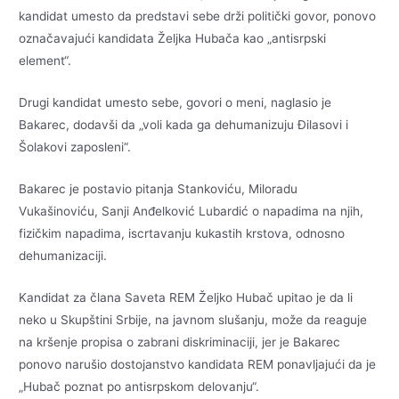
kandidat umesto da predstavi sebe drži politički govor, ponovo
označavajući kandidata Željka Hubača kao „antisrpski
element“.
Drugi kandidat umesto sebe, govori o meni, naglasio je
Bakarec, dodavši da „voli kada ga dehumanizuju Đilasovi i
Šolakovi zaposleni“.
Bakarec je postavio pitanja Stankoviću, Miloradu
Vukašinoviću, Sanji Anđelković Lubardić o napadima na njih,
fizičkim napadima, iscrtavanju kukastih krstova, odnosno
dehumanizaciji.
Kandidat za člana Saveta REM Željko Hubač upitao je da li
neko u Skupštini Srbije, na javnom slušanju, može da reaguje
na kršenje propisa o zabrani diskriminaciji, jer je Bakarec
ponovo narušio dostojanstvo kandidata REM ponavljajući da je
„Hubač poznat po antisrpskom delovanju“.