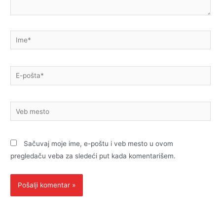
Ime*
E-
pošta*
Veb
mesto
Sačuvaj moje ime, e-poštu i veb mesto u ovom
pregledaču veba za sledeći put kada komentarišem.