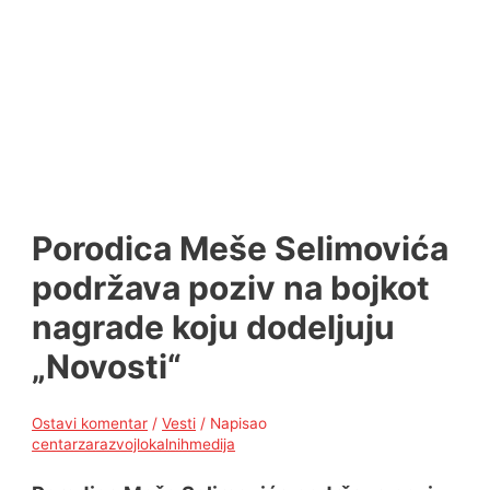
Porodica Meše Selimovića
podržava poziv na bojkot
nagrade koju dodeljuju
„Novosti“
Ostavi komentar
/
Vesti
/ Napisao
centarzarazvojlokalnihmedija