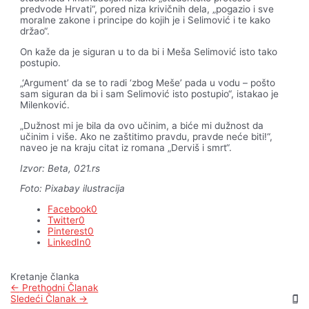
predvode Hrvati“, pored niza krivičnih dela, „pogazio i sve
moralne zakone i principe do kojih je i Selimović i te kako
držao“.
On kaže da je siguran u to da bi i Meša Selimović isto tako
postupio.
„‘Argument’ da se to radi ‘zbog Meše’ pada u vodu – pošto
sam siguran da bi i sam Selimović isto postupio“, istakao je
Milenković.
„Dužnost mi je bila da ovo učinim, a biće mi dužnost da
učinim i više. Ako ne zaštitimo pravdu, pravde neće biti!“,
naveo je na kraju citat iz romana „Derviš i smrt“.
Izvor: Beta, 021.rs
Foto: Pixabay ilustracija
Facebook
0
Twitter
0
Pinterest
0
LinkedIn
0
Kretanje članka
←
Prethodni Članak
Sledeći Članak
→