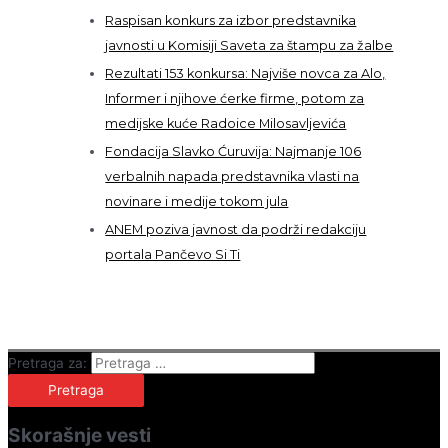
Raspisan konkurs za izbor predstavnika
javnosti u Komisiji Saveta za štampu za žalbe
Rezultati 153 konkursa: Najviše novca za Alo,
Informer i njihove ćerke firme, potom za
medijske kuće Radoice Milosavljevića
Fondacija Slavko Ćuruvija: Najmanje 106
verbalnih napada predstavnika vlasti na
novinare i medije tokom jula
ANEM poziva javnost da podrži redakciju
portala Pančevo Si Ti
Pretraga za:
Skorašnje vesti