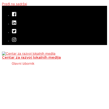
Pređi na sadržaj
Centar za razvoj lokalnih medija
Glavni izbornik