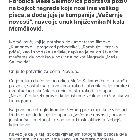
Porodica Meše Selimovića podržava poziv
na bojkot nagrade koja nosi ime velikog
pisca, a dodeljuje je kompanija „Večernje
novosti“, naveo je unuk književnika Nikola
Momčilović.
Momčilovič, koji je potpisao dokumentarne filmove
„Kumanovo – pregovori pobednika“, „Rambuje – srpska
priča“, kao i sportske serijale, napisao je na društvenim
mrežama da podržava poziv na bojkot Nagrade „Meša
Selimović“.
On je to potvrdio za portal Nova.rs.
On je rekao da će se porodica Meše Selimovića, čim prođu
praznici, sastati sa pravnicima kako bi utvrdila dalje korake i
eventualno pokušala da učini nešto kako bi kompaniji
„Novosti“ oduzela pravo da koristi ime velikog književnika za
tu nagradu.
Na javni bojkot uglednog književnog priznanja, koje više od
tri decenije dodeljuje kompanija „Večernje novosti“, pozvao
je istoričar umetnosti, pisac i građanski aktivista Nebojša
Milenković.
Naveo je da je taj list objavljivanjem fotografija pasoša dva
studenata i insinuacijama kako „studentske proteste