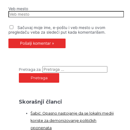
Veb mesto
Sačuvaj moje ime, e-poštu i veb mesto u ovom
pregledaču veba za sledeći put kada komentarišem.
Pretraga za:
Skorašnji članci
Šabić: Opasno nastojanje da se lokalni mediji
koriste za demonizovanje političkih
oponenata