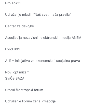
Pro.Tok21
Udruženje mladih “Naš svet, naša pravila”
Centar za devojke
Asocijacija nezavisnih elektronskih medija ANEM
Fond B92
A 11 – Inicijativa za ekonomska i socijalna prava
Novi optimizam
SviĆe BAZA
Srpski filantropski forum
Udruženje Forum žena Prijepolja