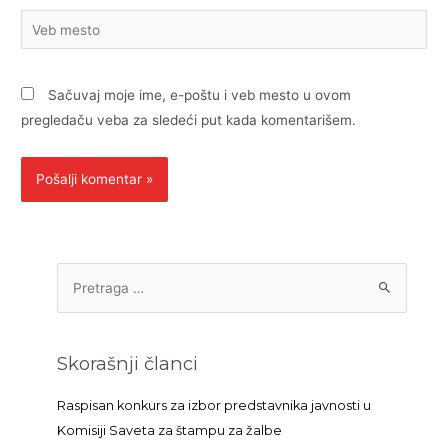
Veb
mesto
Sačuvaj moje ime, e-poštu i veb mesto u ovom
pregledaču veba za sledeći put kada komentarišem.
P
r
e
t
Skorašnji članci
r
a
Raspisan konkurs za izbor predstavnika javnosti u
g
Komisiji Saveta za štampu za žalbe