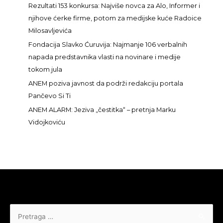
a
Rezultati 153 konkursa: Najviše novca za Alo, Informer i
z
njihove ćerke firme, potom za medijske kuće Radoice
a
Milosavljevića
:
Fondacija Slavko Ćuruvija: Najmanje 106 verbalnih
napada predstavnika vlasti na novinare i medije
tokom jula
ANEM poziva javnost da podrži redakciju portala
Pančevo Si Ti
ANEM ALARM: Jeziva „čestitka“ – pretnja Marku
Vidojkoviću
Pretraga
za: