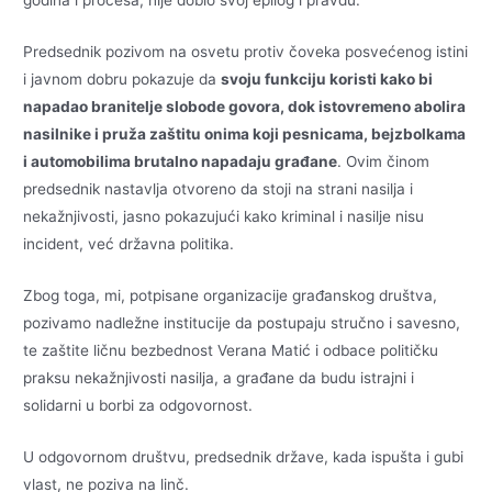
godina i procesa, nije dobio svoj epilog i pravdu.
Predsednik pozivom na osvetu protiv čoveka posvećenog istini
i javnom dobru pokazuje da
svoju funkciju koristi kako bi
napadao branitelje slobode govora, dok istovremeno abolira
nasilnike i pruža zaštitu onima koji pesnicama, bejzbolkama
i automobilima brutalno napadaju građane
. Ovim činom
predsednik nastavlja otvoreno da stoji na strani nasilja i
nekažnjivosti, jasno pokazujući kako kriminal i nasilje nisu
incident, već državna politika.
Zbog toga, mi, potpisane organizacije građanskog društva,
pozivamo nadležne institucije da postupaju stručno i savesno,
te zaštite ličnu bezbednost Verana Matić i odbace političku
praksu nekažnjivosti nasilja, a građane da budu istrajni i
solidarni u borbi za odgovornost.
U odgovornom društvu, predsednik države, kada ispušta i gubi
vlast, ne poziva na linč.