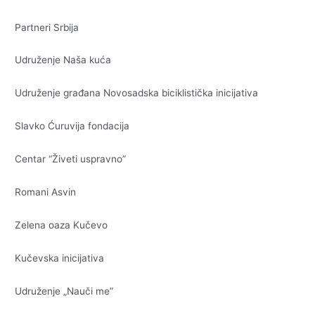
Partneri Srbija
Udruženje Naša kuća
Udruženje građana Novosadska biciklistička inicijativa
Slavko Ćuruvija fondacija
Centar “Živeti uspravno”
Romani Asvin
Zelena oaza Kučevo
Kučevska inicijativa
Udruženje „Nauči me”