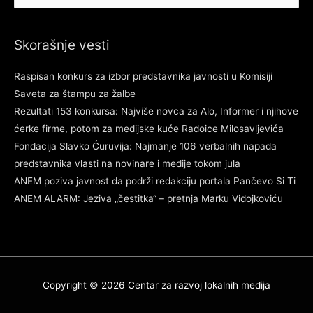
Skorašnje vesti
Raspisan konkurs za izbor predstavnika javnosti u Komisiji
Saveta za štampu za žalbe
Rezultati 153 konkursa: Najviše novca za Alo, Informer i njihove
ćerke firme, potom za medijske kuće Radoice Milosavljevića
Fondacija Slavko Ćuruvija: Najmanje 106 verbalnih napada
predstavnika vlasti na novinare i medije tokom jula
ANEM poziva javnost da podrži redakciju portala Pančevo Si Ti
ANEM ALARM: Jeziva „čestitka“ – pretnja Marku Vidojkoviću
Copyright © 2026
Centar za razvoj lokalnih medija