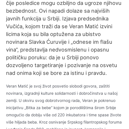
čije posledice mogu ozbiljno da ugroze njihovu
bezbednost. Ovi napadi dolaze sa najviših
javnih funkcija u Srbiji. Izjava predsednika
Vučića, kojom traži da se Veran Matić izvini
licima koja su bila optužena za ubistvo
novinara Slavka Ćuruvije i „odnese im flašu
vina“, predstavlja nedvosmislenu i opasnu
političku poruku: da je u Srbiji ponovo
dozvoljeno targetiranje i pozivanje na osvetu
nad onima koji se bore za istinu i pravdu.
Veran Matić je svoj život posvetio slobodi govora, zaštiti
novinara, izgradnji kulture solidarnosti i dobročinstva u našoj
zemlji. U okviru svog dobrotvornog rada, Veran je pokrenuo
inicijativu „Bitka za bebe“ kojom je porodilištima širom Srbije
omogućio da dobiju više od 220 inkubatora i time spase živote
više hiljada beba. Kroz osnivanje Srpskog filantropskog foruma