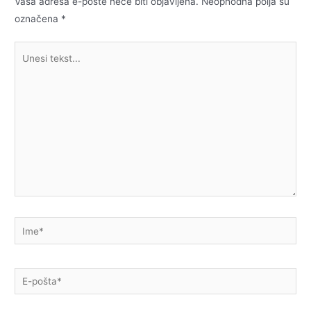
Vaša adresa e-pošte neće biti objavljena.
Neophodna polja su
označena
*
Unesi
tekst...
Ime*
E-
pošta*