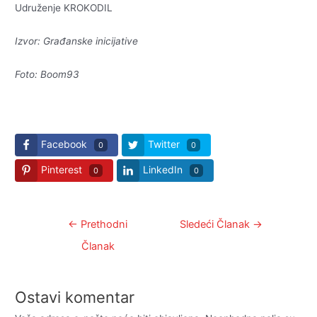
Udruženje KROKODIL
Izvor: Građanske inicijative
Foto: Boom93
Facebook
Twitter
0
0
Pinterest
LinkedIn
0
0
Kretanje
←
Prethodni
Sledeći Članak
→
članka
Članak
Ostavi komentar