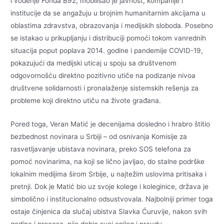
i vođenje Fonda B92, mobilisao je javnost, kompanije i
institucije da se angažuju u brojnim humanitarnim akcijama u
oblastima zdravstva, obrazovanja i medijskih sloboda. Posebno
se istakao u prikupljanju i distribuciji pomoći tokom vanrednih
situacija poput poplava 2014. godine i pandemije COVID-19,
pokazujući da medijski uticaj u spoju sa društvenom
odgovornošću direktno pozitivno utiče na podizanje nivoa
društvene solidarnosti i pronalaženje sistemskih rešenja za
probleme koji direktno utiču na živote građana.
Pored toga, Veran Matić je decenijama dosledno i hrabro štitio
bezbednost novinara u Srbiji – od osnivanja Komisije za
rasvetljavanje ubistava novinara, preko SOS telefona za
pomoć novinarima, na koji se lično javljao, do stalne podrške
lokalnim medijima širom Srbije, u najtežim uslovima pritisaka i
pretnji. Dok je Matić bio uz svoje kolege i koleginice, država je
simbolično i institucionalno odsustvovala. Najbolniji primer toga
ostaje činjenica da slučaj ubistva Slavka Ćuruvije, nakon svih