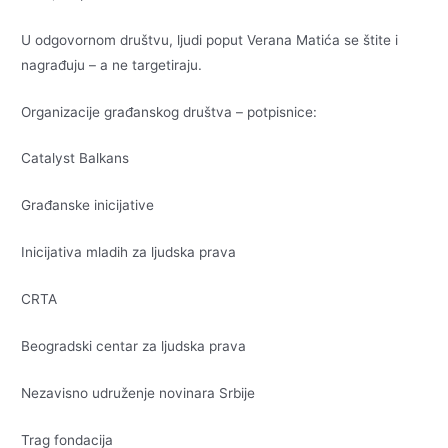
U odgovornom društvu, ljudi poput Verana Matića se štite i
nagrađuju – a ne targetiraju.
Organizacije građanskog društva – potpisnice:
Catalyst Balkans
Građanske inicijative
Inicijativa mladih za ljudska prava
CRTA
Beogradski centar za ljudska prava
Nezavisno udruženje novinara Srbije
Trag fondacija