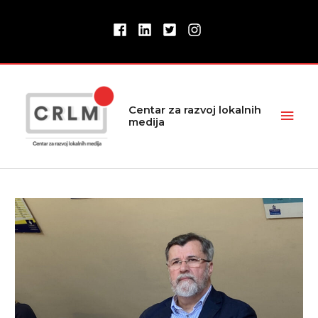
Pređi
na
sadržaj
Glav
Centar za razvoj lokalnih
medija
izbor