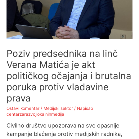
Poziv predsednika na linč
Verana Matića je akt
političkog očajanja i brutalna
poruka protiv vladavine
prava
Ostavi komentar
/
Medijski sektor
/ Napisao
centarzarazvojlokalnihmedija
Civilno društvo upozorava na sve opasnije
kampanje blaćenja protiv medijskih radnika,