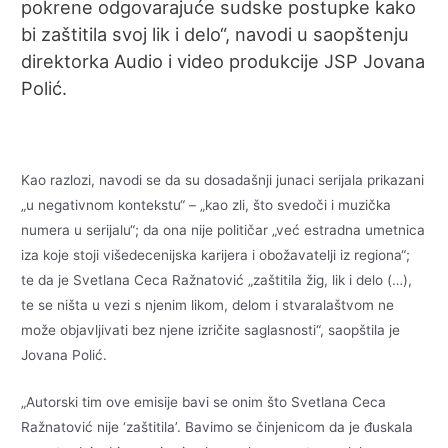
pokrene odgovarajuće sudske postupke kako
bi zaštitila svoj lik i delo“, navodi u saopštenju
direktorka Audio i video produkcije JSP Jovana
Polić.
Kao razlozi, navodi se da su dosadašnji junaci serijala prikazani
„u negativnom kontekstu“ – „kao zli, što svedoči i muzička
numera u serijalu“; da ona nije političar „već estradna umetnica
iza koje stoji višedecenijska karijera i obožavatelji iz regiona“;
te da je Svetlana Ceca Ražnatović „zaštitila žig, lik i delo (…),
te se ništa u vezi s njenim likom, delom i stvaralaštvom ne
može objavljivati bez njene izričite saglasnosti“, saopštila je
Jovana Polić.
„Autorski tim ove emisije bavi se onim što Svetlana Ceca
Ražnatović nije ‘zaštitila’. Bavimo se činjenicom da je đuskala