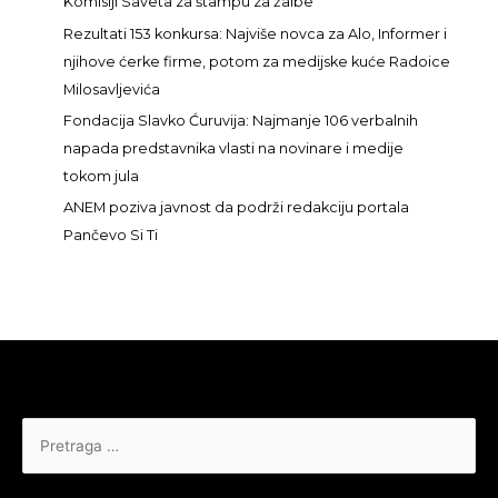
Komisiji Saveta za štampu za žalbe
a
Rezultati 153 konkursa: Najviše novca za Alo, Informer i
:
njihove ćerke firme, potom za medijske kuće Radoice
Milosavljevića
Fondacija Slavko Ćuruvija: Najmanje 106 verbalnih
napada predstavnika vlasti na novinare i medije
tokom jula
ANEM poziva javnost da podrži redakciju portala
Pančevo Si Ti
Pretraga
za: