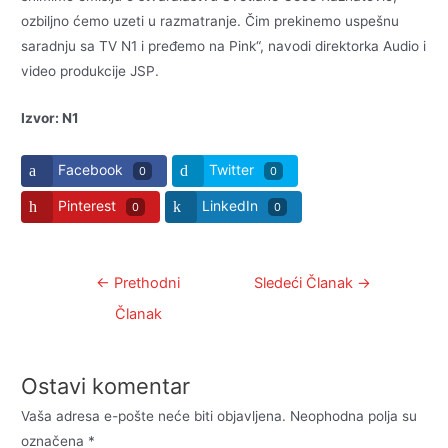
ozbiljno ćemo uzeti u razmatranje. Čim prekinemo uspešnu
saradnju sa TV N1 i pređemo na Pink“, navodi direktorka Audio i
video produkcije JSP.
Izvor: N1
Facebook
Twitter
0
0
Pinterest
LinkedIn
0
0
Kretanje
←
Prethodni
Sledeći Članak
→
članka
Članak
Ostavi komentar
Vaša adresa e-pošte neće biti objavljena.
Neophodna polja su
označena
*