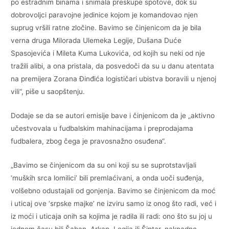
po estradnim binama i snimala preskupe spotove, dok su
dobrovoljci paravojne jedinice kojom je komandovao njen
suprug vršili ratne zločine. Bavimo se činjenicom da je bila
verna druga Milorada Ulemeka Legije, Dušana Duće
Spasojevića i Mileta Kuma Lukovića, od kojih su neki od nje
tražili alibi, a ona pristala, da posvedoči da su u danu atentata
na premijera Zorana Đinđića logističari ubistva boravili u njenoj
vili“, piše u saopštenju.
Dodaje se da se autori emisije bave i činjenicom da je „aktivno
učestvovala u fudbalskim mahinacijama i preprodajama
fudbalera, zbog čega je pravosnažno osuđena“.
„Bavimo se činjenicom da su oni koji su se suprotstavljali
‘muških srca lomilici’ bili premlaćivani, a onda uoči suđenja,
volšebno odustajali od gonjenja. Bavimo se činjenicom da moć
i uticaj ove ‘srpske majke’ ne izviru samo iz onog što radi, već i
iz moći i uticaja onih sa kojima je radila ili radi: ono što su joj u