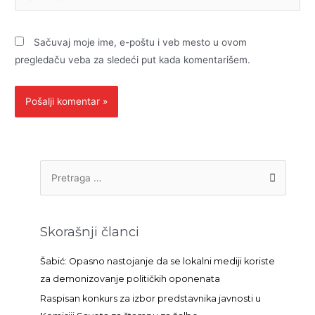
mesto
Sačuvaj moje ime, e-poštu i veb mesto u ovom
pregledaču veba za sledeći put kada komentarišem.
P
r
e
t
Skorašnji članci
r
a
Šabić: Opasno nastojanje da se lokalni mediji koriste
g
za demonizovanje političkih oponenata
a
Raspisan konkurs za izbor predstavnika javnosti u
z