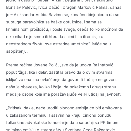
jednom času bili Šaban, Arkan, Legija ili Šiptar, naknadno
Borislav Pelević, Ivica Dačić i Dragan Marković Palma, danas
je – Aleksandar Vučić. Bavimo se, konačno činjenicom da se
supruga paravojnika sa haške optužnice, i sama sa
kriminalnom prošlošću, i posle svega, oseća toliko moćnom da
niko nikad nije smeo ili hteo da snimi film ili emisiju o
neestradnom životu ove estradne umetnice“, ističe se u
saopštenju.
Prema rečima Jovane Polić, „sve da je udova Ražnatović,
poput ‘žiga, lika i dela’, zaštitila pravo da o ovim stvarima
isključivo ona ima ovlašćenje da govori ili tačnije ne govori,
naša je obaveza, koliko i želja, da pokažemo i drugu stranu
medalje osobe koja ima poražavajuće veliki uticaj na javnost“.
„Pritisak, dakle, neće uroditi plodom: emisija će biti emitovana
u zakazanom terminu. I sasvim na kraju: ciničnu ponudu
folkerkine advokatske kancelarije da u saradnji sa PR timom
snimimo emisiju o stvaralaštvu Svetlane Cece Ražnatović,