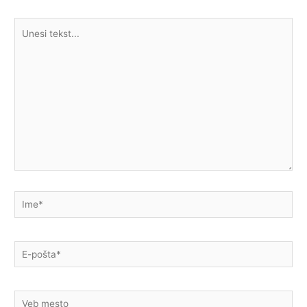
Unesi
tekst...
Ime*
E-
pošta*
Veb