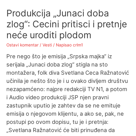
Produkcija „Junaci doba
zlog“: Cecini pritisci i pretnje
neće uroditi plodom
Ostavi komentar
/
Vesti
/ Napisao
crlm1
Pre nego što je emisija „Srpska majka“ iz
serijala „Junaci doba zlog“ stigla na sto
montažera, folk diva Svetlana Ceca Ražnatović
učinila je nešto što je i u ovako divljem društvu
nezapamćeno: najpre redakciji TV N1, a potom
i Audio video produkciji JSP njen pravni
zastupnik uputio je zahtev da se ne emituje
emisija o njegovom klijentu, a ako se, pak, ne
postupi po ovom dopisu, tu je i pretnja:
„Svetlana Ražnatović će biti prinuđena da