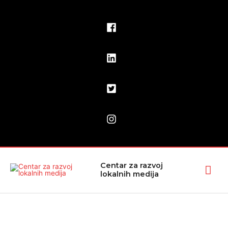
Pređi
na
sadržaj
Glav
Centar za razvoj
lokalnih medija
izbo