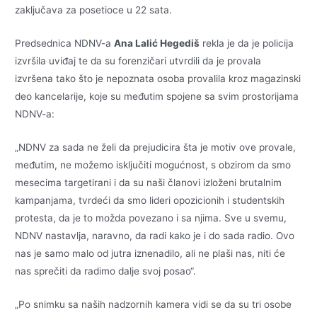
zaključava za posetioce u 22 sata.
Predsednica NDNV-a
Ana Lalić Hegediš
rekla je da je policija
izvršila uviđaj te da su forenzičari utvrdili da je provala
izvršena tako što je nepoznata osoba provalila kroz magazinski
deo kancelarije, koje su međutim spojene sa svim prostorijama
NDNV-a:
„NDNV za sada ne želi da prejudicira šta je motiv ove provale,
međutim, ne možemo isključiti mogućnost, s obzirom da smo
mesecima targetirani i da su naši članovi izloženi brutalnim
kampanjama, tvrdeći da smo lideri opozicionih i studentskih
protesta, da je to možda povezano i sa njima. Sve u svemu,
NDNV nastavlja, naravno, da radi kako je i do sada radio. Ovo
nas je samo malo od jutra iznenadilo, ali ne plaši nas, niti će
nas sprečiti da radimo dalje svoj posao“.
„Po snimku sa naših nadzornih kamera vidi se da su tri osobe