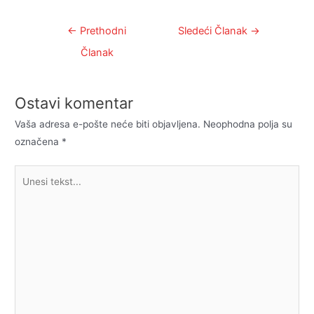
Kretanje
←
Prethodni
Sledeći Članak
→
članka
Članak
Ostavi komentar
Vaša adresa e-pošte neće biti objavljena.
Neophodna polja su
označena
*
Unesi
tekst...