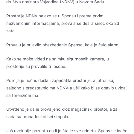
društva novinara Vojvodine (NDNV) u Novom Sadu.
Prostorije NDNV nalaze se u Spensu i prema prvim,
nezvaničnim informacijama, provala se desila sinoć oko 23
sata.
Provalu je prijavilo obezbeđenje Spensa, koje je čulo alarm.
Kako se može videti na snimku sigurnosnih kamera, u
prostorije su provalile tri osobe.
Policija je noćas došla i zapečatila prostorije, a jutros su,
zajedno s predstavnicima NDNV-a ušli kako bi se obavio uviđaj
sa forenzičarima.
Utvrđeno je da je provaljeno kroz magacinski prostor, a za
sada su pronađeni otisci stopala.
Još uvek nije poznato da li je šta je sve odneto. Spens se inače