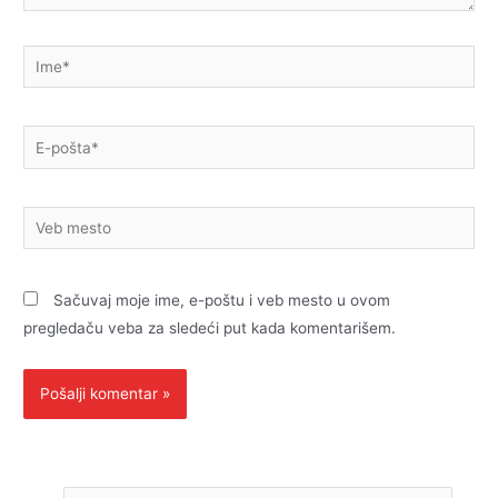
Ime*
E-
pošta*
Veb
mesto
Sačuvaj moje ime, e-poštu i veb mesto u ovom
pregledaču veba za sledeći put kada komentarišem.