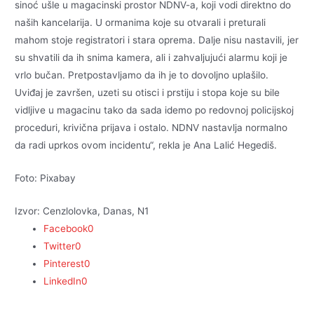
sinoć ušle u magacinski prostor NDNV-a, koji vodi direktno do
naših kancelarija. U ormanima koje su otvarali i preturali
mahom stoje registratori i stara oprema. Dalje nisu nastavili, jer
su shvatili da ih snima kamera, ali i zahvaljujući alarmu koji je
vrlo bučan. Pretpostavljamo da ih je to dovoljno uplašilo.
Uviđaj je završen, uzeti su otisci i prstiju i stopa koje su bile
vidljive u magacinu tako da sada idemo po redovnoj policijskoj
proceduri, krivična prijava i ostalo. NDNV nastavlja normalno
da radi uprkos ovom incidentu“, rekla je Ana Lalić Hegediš.
Foto: Pixabay
Izvor: Cenzlolovka, Danas, N1
Facebook
0
Twitter
0
Pinterest
0
LinkedIn
0