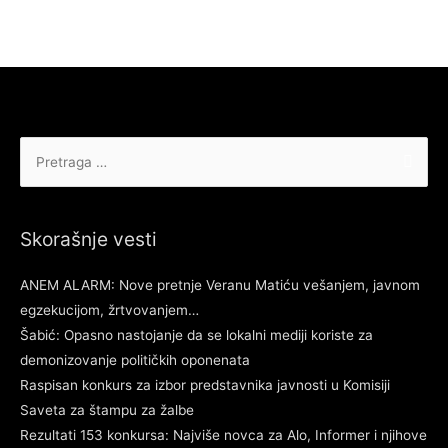
Pretraga
za:
Skorašnje vesti
ANEM ALARM: Nove pretnje Veranu Matiću vešanjem, javnom
egzekucijom, žrtvovanjem…
Šabić: Opasno nastojanje da se lokalni mediji koriste za
demonizovanje političkih oponenata
Raspisan konkurs za izbor predstavnika javnosti u Komisiji
Saveta za štampu za žalbe
Rezultati 153 konkursa: Najviše novca za Alo, Informer i njihove