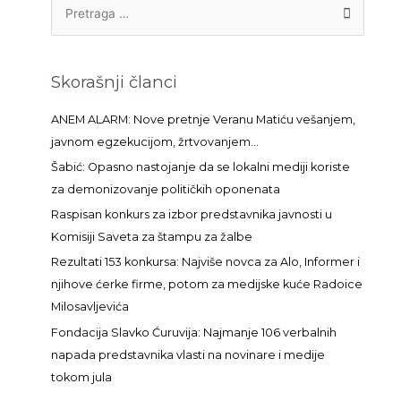
P
r
e
t
Skorašnji članci
r
a
ANEM ALARM: Nove pretnje Veranu Matiću vešanjem,
g
javnom egzekucijom, žrtvovanjem…
a
Šabić: Opasno nastojanje da se lokalni mediji koriste
z
za demonizovanje političkih oponenata
a
Raspisan konkurs za izbor predstavnika javnosti u
:
Komisiji Saveta za štampu za žalbe
Rezultati 153 konkursa: Najviše novca za Alo, Informer i
njihove ćerke firme, potom za medijske kuće Radoice
Milosavljevića
Fondacija Slavko Ćuruvija: Najmanje 106 verbalnih
napada predstavnika vlasti na novinare i medije
tokom jula