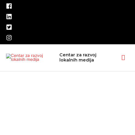
Pređi
na
sadržaj
Glav
Centar za razvoj
lokalnih medija
izbo