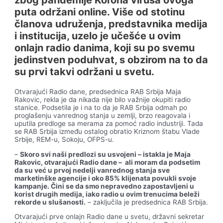
puta održani online. Više od stotinu
članova udruženja, predstavnika medija
i institucija, uzelo je učešće u ovim
onlajn radio danima, koji su po svemu
jedinstven poduhvat, s obzirom na to da
su prvi takvi održani u svetu.
Otvarajući Radio dane, predsednica RAB Srbija Maja
Rakovic, rekla je da nikada nije bilo važnije okupiti radio
stanice. Podsetila je i na to da je RAB Srbija odmah po
proglašenju vanrednog stanja u zemlji, brzo reagovala i
uputila predloge sa merama za pomoć radio industriji. Tada
se RAB Srbija između ostalog obratio Kriznom štabu Vlade
Srbije, REM-u, Sokoju, OFPS-u.
–
Skoro svi naši predlozi su usvojeni – istakla je Maja
Rakovic, otvarajući Radio dane – ali moram da podsetim
da su već u prvoj nedelji vanrednog stanja sve
marketinške agencije i oko 85% klijenata povukli svoje
kampanje. Čini se da smo nepravedno zapostavljeni u
korist drugih medija, iako radio u ovim trenucima beleži
rekorde u slušanosti.
– zaključila je predsednica RAB Srbija.
Otvarajući prve onlajn Radio dane u svetu, državni sekretar