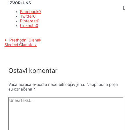
IZVOR: UNS
Facebook
0
Twitter
0
Pinterest
0
LinkedIn
0
Kretanje
←
Prethodni Članak
članka
Sledeći Članak
→
Ostavi komentar
Vaša adresa e-pošte neće biti objavljena.
Neophodna polja
su označena
*
Unesi
tekst...