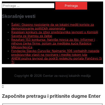
Pretraga
za:
Skorašnje vesti
Šabić: Opasno nastojanje da se lokalni mediji koriste za
demonizovanje političkih oponenata
Raspisan konkurs za izbor predstavnika javnosti u Komisiji
Saveta za štampu za žalbe
Rezultati 153 konkursa: Najviše novca za Alo, Informer i
njihove ćerke firme, potom za medijske kuće Radoice
Milosavljevića
Fondacija Slavko Ćuruvija: Najmanje 106 verbalnih napada
predstavnika vlasti na novinare i medije tokom jula
ANEM poziva javnost da podrži redakciju portala Pančevo Si
Ti
Copyright © 2026
Centar za razvoj lokalnih medija
Započnite pretragu i pritisnite dugme Enter