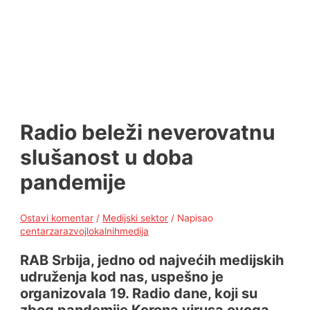
Radio beleži neverovatnu
slušanost u doba
pandemije
Ostavi komentar
/
Medijski sektor
/ Napisao
centarzarazvojlokalnihmedija
RAB Srbija, jedno od najvećih medijskih
udruženja kod nas, uspešno je
organizovala 19. Radio dane, koji su
zbog pandemije Korona virusa ovoga