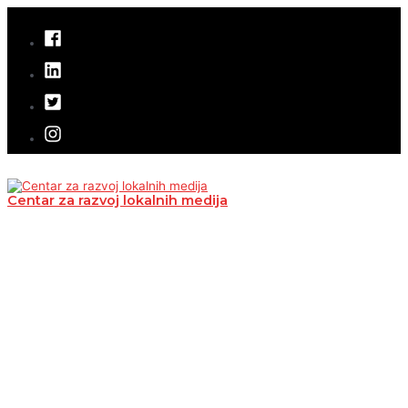
Pređi
na
sadržaj
Centar za razvoj lokalnih medija
Glavni
izbornik