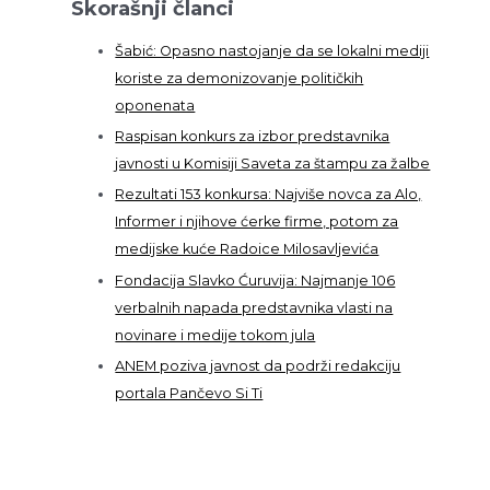
Skorašnji članci
a
g
Šabić: Opasno nastojanje da se lokalni mediji
a
koriste za demonizovanje političkih
z
oponenata
a
Raspisan konkurs za izbor predstavnika
:
javnosti u Komisiji Saveta za štampu za žalbe
Rezultati 153 konkursa: Najviše novca za Alo,
Informer i njihove ćerke firme, potom za
medijske kuće Radoice Milosavljevića
Fondacija Slavko Ćuruvija: Najmanje 106
verbalnih napada predstavnika vlasti na
novinare i medije tokom jula
ANEM poziva javnost da podrži redakciju
portala Pančevo Si Ti