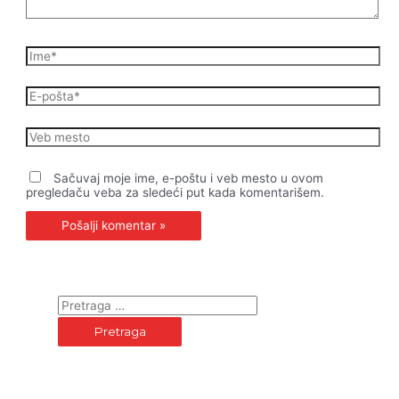
Ime*
E-
pošta*
Veb
mesto
Sačuvaj moje ime, e-poštu i veb mesto u ovom
pregledaču veba za sledeći put kada komentarišem.
P
r
e
t
r