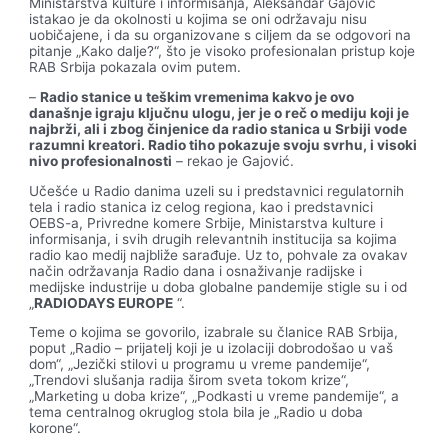
Ministarstva kulture i informisanja, Aleksandar Gajović
istakao je da okolnosti u kojima se oni održavaju nisu
uobičajene, i da su organizovane s ciljem da se odgovori na
pitanje „Kako dalje?“, što je visoko profesionalan pristup koje
RAB Srbija pokazala ovim putem.
–
Radio stanice u teškim vremenima kakvo je ovo
današnje igraju ključnu ulogu, jer je o reč o mediju koji je
najbrži, ali i zbog činjenice da radio stanica u Srbiji vode
razumni kreatori. Radio tiho pokazuje svoju svrhu, i visoki
nivo profesionalnosti
– rekao je Gajović.
Učešće u Radio danima uzeli su i predstavnici regulatornih
tela i radio stanica iz celog regiona, kao i predstavnici
OEBS-a, Privredne komere Srbije, Ministarstva kulture i
informisanja, i svih drugih relevantnih institucija sa kojima
radio kao medij najbliže sarađuje. Uz to, pohvale za ovakav
način održavanja Radio dana i osnaživanje radijske i
medijske industrije u doba globalne pandemije stigle su i od
„
RADIODAYS EUROPE
“.
Teme o kojima se govorilo, izabrale su članice RAB Srbija,
poput „Radio – prijatelj koji je u izolaciji dobrodošao u vaš
dom“, „Jezički stilovi u programu u vreme pandemije“,
„Trendovi slušanja radija širom sveta tokom krize“,
„Marketing u doba krize“, „Podkasti u vreme pandemije“, a
tema centralnog okruglog stola bila je „Radio u doba
korone“.