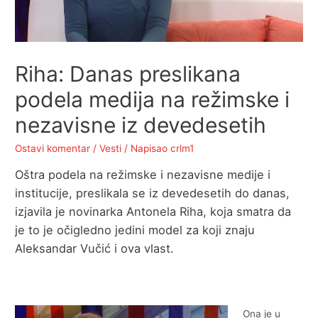
Riha: Danas preslikana
podela medija na režimske i
nezavisne iz devedesetih
Ostavi komentar
/
Vesti
/ Napisao
crlm1
Oštra podela na režimske i nezavisne medije i
institucije, preslikala se iz devedesetih do danas,
izjavila je novinarka Antonela Riha, koja smatra da
je to je očigledno jedini model za koji znaju
Aleksandar Vučić i ova vlast.
Ona je u