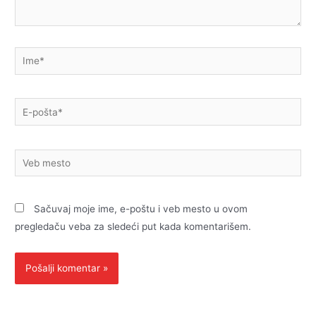
Ime*
E-
pošta*
Veb
mesto
Sačuvaj moje ime, e-poštu i veb mesto u ovom
pregledaču veba za sledeći put kada komentarišem.