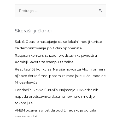
P
r
e
t
Skorašnji članci
r
a
Šabić: Opasno nastojanje da se lokalni mediji koriste
g
za demonizovanje političkih oponenata
a
Raspisan konkurs za izbor predstavnika javnosti u
z
Komisiji Saveta za štampu za žalbe
a
Rezultati 153 konkursa: Najviše novca za Alo, Informer i
:
njihove ćerke firme, potom za medijske kuće Radoice
Milosavljevića
Fondacija Slavko Ćuruvija: Najmanje 106 verbalnih
napada predstavnika vlasti na novinare i medije
tokom jula
ANEM poziva javnost da podrži redakciju portala
Pančevo Si Ti