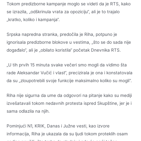
Tokom predizborne kampanje moglo se videti da je RTS, kako
se izrazila, „odškrinula vrata za opoziciju“, ali je to trajalo
„kratko, koliko i kampanja“.
Srpska napredna stranka, predočila je Riha, potpuno je
ignorisala predizborne blokove u vestima, „što se do sada nije
događalo“, ali je „obilato koristila“ početak Dnevnika RTS.
„U tih prvih 15 minuta svake večeri smo mogli da vidimo šta
rade Aleksandar Vučić i vlast“, precizirala je ona i konstatovala
da su „zloupotrebili svoje funkcije maksimalno koliko su mogli“.
Riha nije sigurna da ume da odgovori na pitanje kako su mediji
izvešatavali tokom nedavnih protesta ispred Skupštine, jer je i
sama odlazila na njih.
Pominjući N1, KRIK, Danas i Južne vesti, kao izvore
informacija, Riha je ukazala da su ljudi tokom proteklih osam