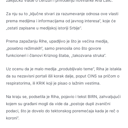
zaključku Vlade o cenzuri i privođenju novinarke Ana Lalić.
Za nju su to „ključne stvari za razumevanje odnosa ove vlasti
prema medijima i informacijama od javnog interesa“, koje će
„ostati zapisane u medijskoj istoriji Srbije“.
Prema zapažanju Rihe, upadljivo je što je većina medija,
„posebno režimskih“, samo prenosila ono što govore
funkcioneri i članovi Kriznog štaba, „takozvana struka“.
Uz ocenu da je malo medija „produbljivalo teme“, Riha je istakla
da su nezavisni portali išli korak dalje, poput CINS sa pričom o
respiratorima, ili KRIK koji je pisao o lažnim vestima.
Na kraju se, podsetila je Riha, pojavio i tekst BIRN, zahvaljujući
kojem su građani mogli da vide da „postoje dupli zvanični
podaci, što je dovelo do tektonskog poremećaja kada je reč o
koroni“.