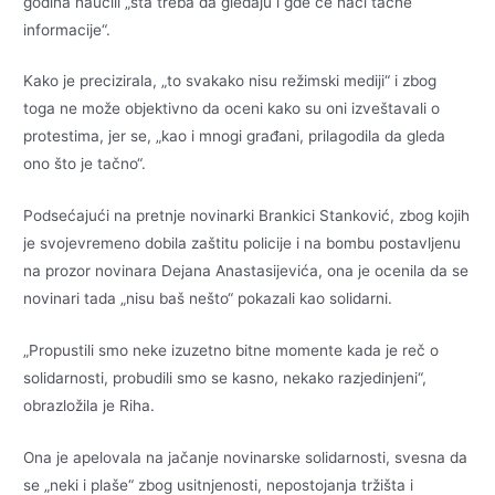
godina naučili „šta treba da gledaju i gde će naći tačne
informacije“.
Kako je precizirala, „to svakako nisu režimski mediji“ i zbog
toga ne može objektivno da oceni kako su oni izveštavali o
protestima, jer se, „kao i mnogi građani, prilagodila da gleda
ono što je tačno“.
Podsećajući na pretnje novinarki Brankici Stanković, zbog kojih
je svojevremeno dobila zaštitu policije i na bombu postavljenu
na prozor novinara Dejana Anastasijevića, ona je ocenila da se
novinari tada „nisu baš nešto“ pokazali kao solidarni.
„Propustili smo neke izuzetno bitne momente kada je reč o
solidarnosti, probudili smo se kasno, nekako razjedinjeni“,
obrazložila je Riha.
Ona je apelovala na jačanje novinarske solidarnosti, svesna da
se „neki i plaše“ zbog usitnjenosti, nepostojanja tržišta i