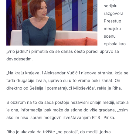
serijalu
razgovora
Presstup
medijsku
scenu
opisala kao
„vrlo jadnu“ i primetila da se danas često poredi upravo sa
devedesetim.
„Na kraju krajeva, i Aleksandar Vučić i njegova stranka, koja se
tada drugačije zvala, upravo su u to vreme pekli zanat. On
direktno od Šešelja i posmatrajući Miloševića“, rekla je Riha.
S obzirom na to da sada postoje nezavisni onlajn mediji, istakla
je ona, informacija ipak može da stigne do više građana, „osim
ako im nisu isprani mozgovi“ izveštavanjem RTS i Pinka.
Riha je ukazala da tržište „ne postoji“, da mediji „jedva