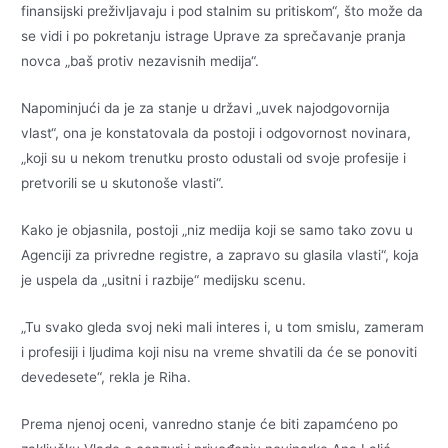
finansijski preživljavaju i pod stalnim su pritiskom“, što može da
se vidi i po pokretanju istrage Uprave za sprečavanje pranja
novca „baš protiv nezavisnih medija“.
Napominjući da je za stanje u državi „uvek najodgovornija
vlast“, ona je konstatovala da postoji i odgovornost novinara,
„koji su u nekom trenutku prosto odustali od svoje profesije i
pretvorili se u skutonoše vlasti“.
Kako je objasnila, postoji „niz medija koji se samo tako zovu u
Agenciji za privredne registre, a zapravo su glasila vlasti“, koja
je uspela da „usitni i razbije“ medijsku scenu.
„Tu svako gleda svoj neki mali interes i, u tom smislu, zameram
i profesiji i ljudima koji nisu na vreme shvatili da će se ponoviti
devedesete“, rekla je Riha.
Prema njenoj oceni, vanredno stanje će biti zapamćeno po