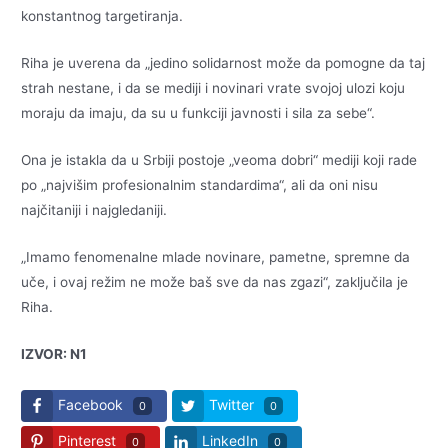
konstantnog targetiranja.
Riha je uverena da „jedino solidarnost može da pomogne da taj
strah nestane, i da se mediji i novinari vrate svojoj ulozi koju
moraju da imaju, da su u funkciji javnosti i sila za sebe“.
Ona je istakla da u Srbiji postoje „veoma dobri“ mediji koji rade
po „najvišim profesionalnim standardima“, ali da oni nisu
najčitaniji i najgledaniji.
„Imamo fenomenalne mlade novinare, pametne, spremne da
uče, i ovaj režim ne može baš sve da nas zgazi“, zaključila je
Riha.
IZVOR: N1
Facebook
Twitter
0
0
Pinterest
LinkedIn
0
0