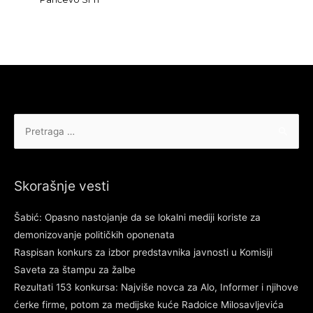
Pretraga
za:
Skorašnje vesti
Šabić: Opasno nastojanje da se lokalni mediji koriste za
demonizovanje političkih oponenata
Raspisan konkurs za izbor predstavnika javnosti u Komisiji
Saveta za štampu za žalbe
Rezultati 153 konkursa: Najviše novca za Alo, Informer i njihove
ćerke firme, potom za medijske kuće Radoice Milosavljevića