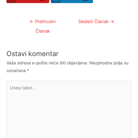
Kretanje
←
Prethodni
Sledeći Članak
→
članka
Članak
Ostavi komentar
Vaša adresa e-pošte neće biti objavljena.
Neophodna polja su
označena
*
Unesi
tekst...